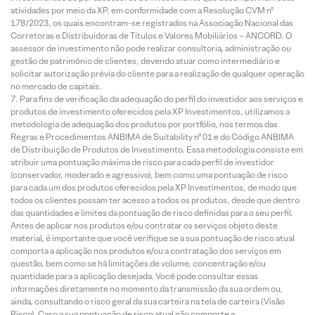
atividades por meio da XP, em conformidade com a Resolução CVM nº
178/2023, os quais encontram-se registrados na Associação Nacional das
Corretoras e Distribuidoras de Títulos e Valores Mobiliários – ANCORD. O
assessor de investimento não pode realizar consultoria, administração ou
gestão de patrimônio de clientes, devendo atuar como intermediário e
solicitar autorização prévia do cliente para a realização de qualquer operação
no mercado de capitais.
Para fins de verificação da adequação do perfil do investidor aos serviços e
produtos de investimento oferecidos pela XP Investimentos, utilizamos a
metodologia de adequação dos produtos por portfólio, nos termos das
Regras e Procedimentos ANBIMA de Suitability nº 01 e do Código ANBIMA
de Distribuição de Produtos de Investimento. Essa metodologia consiste em
atribuir uma pontuação máxima de risco para cada perfil de investidor
(conservador, moderado e agressivo), bem como uma pontuação de risco
para cada um dos produtos oferecidos pela XP Investimentos, de modo que
todos os clientes possam ter acesso a todos os produtos, desde que dentro
das quantidades e limites da pontuação de risco definidas para o seu perfil.
Antes de aplicar nos produtos e/ou contratar os serviços objeto deste
material, é importante que você verifique se a sua pontuação de risco atual
comporta a aplicação nos produtos e/ou a contratação dos serviços em
questão, bem como se há limitações de volume, concentração e/ou
quantidade para a aplicação desejada. Você pode consultar essas
informações diretamente no momento da transmissão da sua ordem ou,
ainda, consultando o risco geral da sua carteira na tela de carteira (Visão
Risco). Caso a sua pontuação de risco atual não comporte a