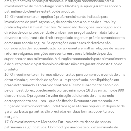
em significativas perdas patrimoniais. A duração recomendada para o
investimento é de médio-longo prazo. Não há quaisquer garantias sobre o
patrimônio do cliente neste tipo de produto.
O investimento em opções é preferencialmente indicado para
investidores de perfil agressivo, de acordo com a política de suitability
praticada pela XP Investimentos. No mercado de opções, são negociados
direitos de compra ou venda de um bem por preço fixado em data futura,
devendo o adquirente do direito negociado pagar um prêmio ao vendedor tal
como num acordo seguro. As operações com esses derivativos são
consideradas de risco muito alto por apresentarem altas relações de risco e
retorno e algumas posições apresentarem a possibilidade de perdas
superiores ao capital investido. A duração recomendada para o investimento
é de curto prazo e o patrimônio do cliente não está garantido neste tipo de
produto.
O investimento em termos são contratos para compra ou a venda de uma
determinada quantidade de ações, a um preço fixado, para liquidação em
prazo determinado. O prazo do contrato a Termo é livremente escolhido
pelos investidores, obedecendo o prazo mínimo de 16 dias e máximo de 999
dias corridos. O preço será o valor da ação adicionado de uma parcela
correspondente aos juros – que são fixados livremente em mercado, em
função do prazo do contrato. Toda transação a termo requer um depósito de
garantia. Essas garantias são prestadas em duas formas: cobertura ou
margem.
O investimento em Mercados Futuros embute riscos de perdas
patrimoniais significativos. Commodity é um objeto ou determinante de