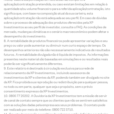
aplicação/contratação pretendida, ou caso existam limitações em relação à
quantidade e/ou volume financeiro para a referida aplicação/contratação, isto
significa que, com base na composição atual da sua carteira, esta
aplicação/contratação não está adequada ao seu perfil. Em caso de dúvidas
sobre o processo de adequação dos produtos oferecidos pela XP
Investimentos ao seu perfil de investidor, consulte o FAQ. As condições de
mercado, mudanças climáticas e o cenário macroeconômico podem afetar o
desempenho do investimento.
A rentabilidade de produtos financeiros pode apresentar variações e seu
preço ou valor pode aumentar ou diminuir num curto espaço de tempo. Os
desempenhos anteriores não são necessariamente indicativos de resultados
futuros. A rentabilidade divulgada não é líquida de impostos. As informações
presentes neste material são baseadas em simulações e os resultados reais
poderão ser significativamente diferentes.
Este relatório é destinado à circulação exclusiva para a rede de
relacionamento da XP Investimentos, incluindo assessores de
investimentos da XP e clientes da XP, podendo também ser divulgado no site
da XP. Fica proibida sua reprodução ou redistribuição para qualquer pessoa,
no todo ou em parte, qualquer que seja o propósito, sem o prévio
consentimento expresso da XP Investimentos.
0800 77 20202. A Ouvidoria da XP Investimentos tem a missão de servir
de canal de contato sempre que os clientes que não se sentirem satisfeitos
com as soluções dadas pela empresa aos seus problemas. O contato pode
ser realizado por meio do telefone: 0800 722 3710.