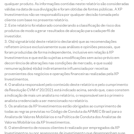
qualquer produto. As informações contidas neste relatório são consideradas
válidas na data de sua divulgação e foram obtidas de fontes públicas. A XP
Investimentos não se responsabiliza por qualquer decisão tomada pelo
cliente com base no presente relatório.
Este relatório foi elaborado considerando a classificação de risco dos
produtos de modo a gerar resultados de alocação para cada perfil de
investidor.
O(s) signatário(s) deste relatório declara(m) que as recomendações
refletem única e exclusivamente suas análises e opiniões pessoais, que
foram produzidas de forma independente, inclusive em relação à XP
Investimentos e que estão sujeitas a modificações sem aviso prévio em
decorrência de alterações nas condições de mercado, e que sua(s)
remuneração(es) é(são) indiretamente influenciada por receitas
provenientes dos negócios e operações financeiras realizadas pela XP
Investimentos.
O analista responsável pelo conteúdo deste relatório e pelo cumprimento
da Resolução CVM nº 20/2021 está indicado acima, sendo que, caso constem
a indicação de mais um analista no relatório, o responsável será o primeiro
analista credenciado a ser mencionado no relatório.
Os analistas da XP Investimentos estão obrigados ao cumprimento de
todas as regras previstas no Código de Conduta da APIMEC Brasil para o
Analista de Valores Mobiliários e na Política de Conduta dos Analistas de
Valores Mobiliários da XP Investimentos.
O atendimento de nossos clientes é realizado por empregados da XP
Investimentos ou por assessores de investimento que desempenham suas