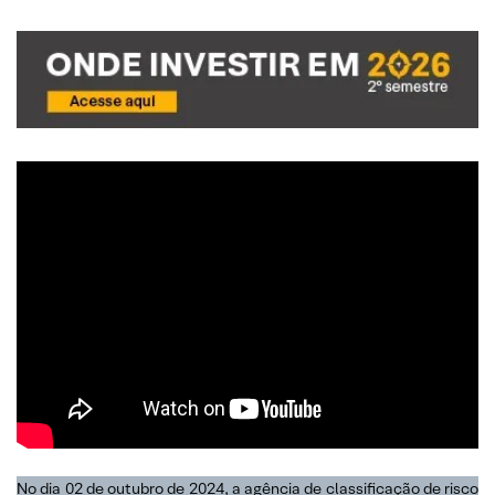
No dia 02 de outubro de 2024, a agência de classificação de risco