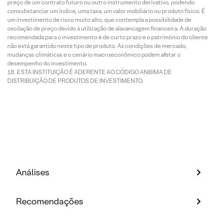
preço de um contrato futuro ou outro instrumento derivativo, podendo
consubstanciar um índice, uma taxa, um valor mobiliário ou produto físico. É
um investimento de risco muito alto, que contempla a possibilidade de
oscilação de preço devido à utilização de alavancagem financeira. A duração
recomendada para o investimento é de curto prazo e o patrimônio do cliente
não está garantido neste tipo de produto. As condições de mercado,
mudanças climáticas e o cenário macroeconômico podem afetar o
desempenho do investimento.
ESTA INSTITUIÇÃO É ADERENTE AO CÓDIGO ANBIMA DE
DISTRIBUIÇÃO DE PRODUTOS DE INVESTIMENTO.
Análises
Recomendações