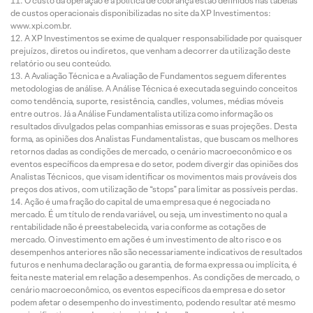
O custo da operação e a política de cobrança estão definidos nas tabelas
de custos operacionais disponibilizadas no site da XP Investimentos:
www.xpi.com.br.
A XP Investimentos se exime de qualquer responsabilidade por quaisquer
prejuízos, diretos ou indiretos, que venham a decorrer da utilização deste
relatório ou seu conteúdo.
A Avaliação Técnica e a Avaliação de Fundamentos seguem diferentes
metodologias de análise. A Análise Técnica é executada seguindo conceitos
como tendência, suporte, resistência, candles, volumes, médias móveis
entre outros. Já a Análise Fundamentalista utiliza como informação os
resultados divulgados pelas companhias emissoras e suas projeções. Desta
forma, as opiniões dos Analistas Fundamentalistas, que buscam os melhores
retornos dadas as condições de mercado, o cenário macroeconômico e os
eventos específicos da empresa e do setor, podem divergir das opiniões dos
Analistas Técnicos, que visam identificar os movimentos mais prováveis dos
preços dos ativos, com utilização de “stops” para limitar as possíveis perdas.
Ação é uma fração do capital de uma empresa que é negociada no
mercado. É um título de renda variável, ou seja, um investimento no qual a
rentabilidade não é preestabelecida, varia conforme as cotações de
mercado. O investimento em ações é um investimento de alto risco e os
desempenhos anteriores não são necessariamente indicativos de resultados
futuros e nenhuma declaração ou garantia, de forma expressa ou implícita, é
feita neste material em relação a desempenhos. As condições de mercado, o
cenário macroeconômico, os eventos específicos da empresa e do setor
podem afetar o desempenho do investimento, podendo resultar até mesmo