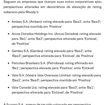
Seguem as empresas que tiveram suas notas corporativas e/ou
perspectivas alteradas em decorrência da elevação do rating
soberano pela Moody’s:
Ambev S.A. (Ambev): rating elevado para ‘Baa2’, ante ‘Baa3’;
perspectiva mantida em ‘Positiva’
Arcos Dorados Holdings Inc. (Arcos Dorados): rating elevado
para ‘Ba1’, ante ‘Ba2’; perspectiva alterada para ‘Estável’,
de ‘Positiva’
Gerdau S.A. (Gerdau): rating elevado para ‘Baa2’, ante
‘Baa3’; perspectiva alterada para ‘Estável’, de ‘Positiva’
Petroleo Brasileiro S.A. (Petrobras): rating afirmado em
‘Ba1’; perspectiva elevada para ‘Positiva’, ante ‘Estável’
Vale S.A. (Vale) e Vale Overseas Limited: rating elevado para
‘Baa2’, ante ‘Baa3’; perspectiva mantida em ‘Positiva’.
Vale Canada Ltd.: rating elevado para ‘Baa3’, ante ‘Ba1’;
perspectiva alterada para ‘Estável’, de ‘Positiva’
A Suzano S.A., apesar de ter sido colocada em perspectiva