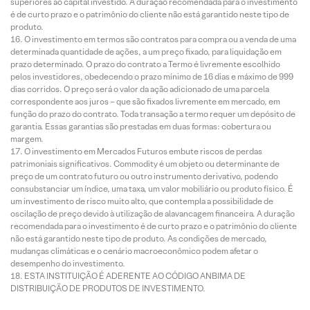
superiores ao capital investido. A duração recomendada para o investimento
é de curto prazo e o patrimônio do cliente não está garantido neste tipo de
produto.
O investimento em termos são contratos para compra ou a venda de uma
determinada quantidade de ações, a um preço fixado, para liquidação em
prazo determinado. O prazo do contrato a Termo é livremente escolhido
pelos investidores, obedecendo o prazo mínimo de 16 dias e máximo de 999
dias corridos. O preço será o valor da ação adicionado de uma parcela
correspondente aos juros – que são fixados livremente em mercado, em
função do prazo do contrato. Toda transação a termo requer um depósito de
garantia. Essas garantias são prestadas em duas formas: cobertura ou
margem.
O investimento em Mercados Futuros embute riscos de perdas
patrimoniais significativos. Commodity é um objeto ou determinante de
preço de um contrato futuro ou outro instrumento derivativo, podendo
consubstanciar um índice, uma taxa, um valor mobiliário ou produto físico. É
um investimento de risco muito alto, que contempla a possibilidade de
oscilação de preço devido à utilização de alavancagem financeira. A duração
recomendada para o investimento é de curto prazo e o patrimônio do cliente
não está garantido neste tipo de produto. As condições de mercado,
mudanças climáticas e o cenário macroeconômico podem afetar o
desempenho do investimento.
ESTA INSTITUIÇÃO É ADERENTE AO CÓDIGO ANBIMA DE
DISTRIBUIÇÃO DE PRODUTOS DE INVESTIMENTO.