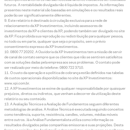
futuros. A rentabilidade divulgada não é líquida de impostos. As informações
presentes neste material são baseadas em simulações e os resultados reais
poderão ser significativamente diferentes.
Este relatório é destinado à circulação exclusiva para a rede de
relacionamento da XP Investimentos, incluindo assessores de
investimentos da XP e clientes da XP, podendo também ser divulgado no site
da XP. Fica proibida sua reprodução ou redistribuição para qualquer pessoa,
no todo ou em parte, qualquer que seja o propósito, sem o prévio
consentimento expresso da XP Investimentos.
0800 77 20202. A Ouvidoria da XP Investimentos tem a missão de servir
de canal de contato sempre que os clientes que não se sentirem satisfeitos
com as soluções dadas pela empresa aos seus problemas. O contato pode
ser realizado por meio do telefone: 0800 722 3710.
O custo da operação e a política de cobrança estão definidos nas tabelas
de custos operacionais disponibilizadas no site da XP Investimentos:
www.xpi.com.br.
A XP Investimentos se exime de qualquer responsabilidade por quaisquer
prejuízos, diretos ou indiretos, que venham a decorrer da utilização deste
relatório ou seu conteúdo.
A Avaliação Técnica e a Avaliação de Fundamentos seguem diferentes
metodologias de análise. A Análise Técnica é executada seguindo conceitos
como tendência, suporte, resistência, candles, volumes, médias móveis
entre outros. Já a Análise Fundamentalista utiliza como informação os
resultados divulgados pelas companhias emissoras e suas projeções. Desta