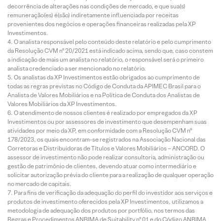
decorrência de alterações nas condições de mercado, e que sua(s)
remuneração(es) é(são) indiretamente influenciada por receitas
provenientes dos negócios e operações financeiras realizadas pela XP
Investimentos.
O analista responsável pelo conteúdo deste relatório e pelo cumprimento
da Resolução CVM nº 20/2021 está indicado acima, sendo que, caso constem
a indicação de mais um analista no relatório, o responsável será o primeiro
analista credenciado a ser mencionado no relatório.
Os analistas da XP Investimentos estão obrigados ao cumprimento de
todas as regras previstas no Código de Conduta da APIMEC Brasil para o
Analista de Valores Mobiliários e na Política de Conduta dos Analistas de
Valores Mobiliários da XP Investimentos.
O atendimento de nossos clientes é realizado por empregados da XP
Investimentos ou por assessores de investimento que desempenham suas
atividades por meio da XP, em conformidade com a Resolução CVM nº
178/2023, os quais encontram-se registrados na Associação Nacional das
Corretoras e Distribuidoras de Títulos e Valores Mobiliários – ANCORD. O
assessor de investimento não pode realizar consultoria, administração ou
gestão de patrimônio de clientes, devendo atuar como intermediário e
solicitar autorização prévia do cliente para a realização de qualquer operação
no mercado de capitais.
Para fins de verificação da adequação do perfil do investidor aos serviços e
produtos de investimento oferecidos pela XP Investimentos, utilizamos a
metodologia de adequação dos produtos por portfólio, nos termos das
Regras e Procedimentos ANBIMA de Suitability nº 01 e do Código ANBIMA