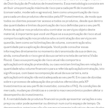
de Distribuição de Produtos de Investimento. Essa metodologia consiste em
atribuir uma pontuação máxima de risco para cada perfil de investidor
(conservador, moderado e agressivo), bem como uma pontuação de risco
para cada um dos produtos oferecidos pela XP Investimentos, de modo que
todos os clientes possam ter acesso a todos os produtos, desde que dentro
das quantidades e limites da pontuação de risco definidas para o seu perfil.
Antes de aplicar nos produtos e/ou contratar os serviços objeto deste
material, é importante que você verifique se a sua pontuação de risco atual
comporta a aplicação nos produtos e/ou a contratação dos serviços em
questão, bem como se há limitações de volume, concentração e/ou
quantidade para a aplicação desejada. Você pode consultar essas
informações diretamente no momento da transmissão da sua ordem ou,
ainda, consultando o risco geral da sua carteira na tela de carteira (Visão
Risco). Caso a sua pontuação de risco atual não comporte a
aplicação/contratação pretendida, ou caso existam limitações em relação à
quantidade e/ou volume financeiro para a referida aplicação/contratação, isto
significa que, com base na composição atual da sua carteira, esta
aplicação/contratação não está adequada ao seu perfil. Em caso de dúvidas
sobre o processo de adequação dos produtos oferecidos pela XP
Investimentos ao seu perfil de investidor, consulte o FAQ. As condições de
mercado, mudanças climáticas e o cenário macroeconômico podem afetar o
desempenho do investimento.
A rentabilidade de produtos financeiros pode apresentar variações e seu
preço ou valor pode aumentar ou diminuir num curto espaço de tempo. Os
desempenhos anteriores não são necessariamente indicativos de resultados