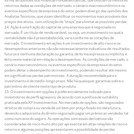
forma, as opiniões dos Analistas Fundamentalistas, que buscam os melhores
retornos dadas as condições de mercado, o cenário macroeconômico e os
eventos específicos da empresa e do setor, podem divergir das opiniões dos
Analistas Técnicos, que visam identificar os movimentos mais prováveis dos
preços dos ativos, com utilização de “stops” para limitar as possíveis perdas.
Ação é uma fração do capital de uma empresa que é negociada no
mercado. É um título de renda variável, ou seja, um investimento no qual a
rentabilidade não é preestabelecida, varia conforme as cotações de
mercado. O investimento em ações é um investimento de alto risco e os
desempenhos anteriores não são necessariamente indicativos de resultados
futuros e nenhuma declaração ou garantia, de forma expressa ou implícita, é
feita neste material em relação a desempenhos. As condições de mercado, o
cenário macroeconômico, os eventos específicos da empresa e do setor
podem afetar o desempenho do investimento, podendo resultar até mesmo
em significativas perdas patrimoniais. A duração recomendada para o
investimento é de médio-longo prazo. Não há quaisquer garantias sobre o
patrimônio do cliente neste tipo de produto.
O investimento em opções é preferencialmente indicado para
investidores de perfil agressivo, de acordo com a política de suitability
praticada pela XP Investimentos. No mercado de opções, são negociados
direitos de compra ou venda de um bem por preço fixado em data futura,
devendo o adquirente do direito negociado pagar um prêmio ao vendedor tal
como num acordo seguro. As operações com esses derivativos são
consideradas de risco muito alto por apresentarem altas relações de risco e
retorno e algumas posições apresentarem a possibilidade de perdas