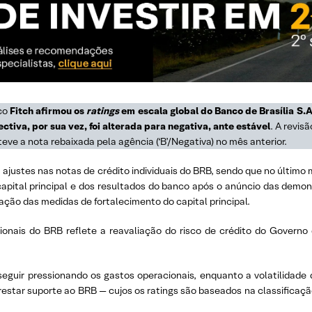
sco
Fitch afirmou os
ratings
em escala global do Banco de Brasília S.A.
ectiva, por sua vez, foi alterada para negativa, ante estável
. A revis
eve a nota rebaixada pela agência (‘B’/Negativa) no mês anterior.
u ajustes nas notas de crédito individuais do BRB, sendo que no últi
pital principal e dos resultados do banco após o anúncio das demons
ação das medidas de fortalecimento do capital principal.
ionais do BRB reflete a reavaliação do risco de crédito do Governo
guir pressionando os gastos operacionais, enquanto a volatilidade da
restar suporte ao BRB — cujos os ratings são baseados na classificação
.