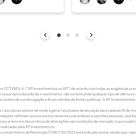
entos CCTVM S.A. (“XP Investimentos ou XP”) de acordo com todas as exigências p
r sua própria decisão de investimento, não constituindo qualquer tipo de oferta ou
s na data de sua divulgação e foram obtidas de fontes públicas. A XP Investimentos
e risco dos produtos de modo a gerar resultados de alocação para cada perfil de inv
mendações refletem única e exclusivamente suas análises e opiniões pessoais, que 
aviso prévio em decorrência de alterações nas condições de mercado, e que sua(s)
realizadas pela XP Investimentos.
lo cumprimento da Resolução CVM nº 20/2021 está indicado acima, sendo que, caso 