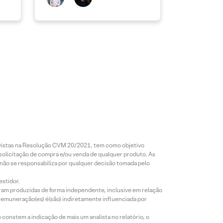
revistas na Resolução CVM 20/2021, tem como objetivo
 solicitação de compra e/ou venda de qualquer produto. As
 não se responsabiliza por qualquer decisão tomada pelo
estidor.
foram produzidas de forma independente, inclusive em relação
 remuneração(es) é(são) indiretamente influenciada por
constem a indicação de mais um analista no relatório, o