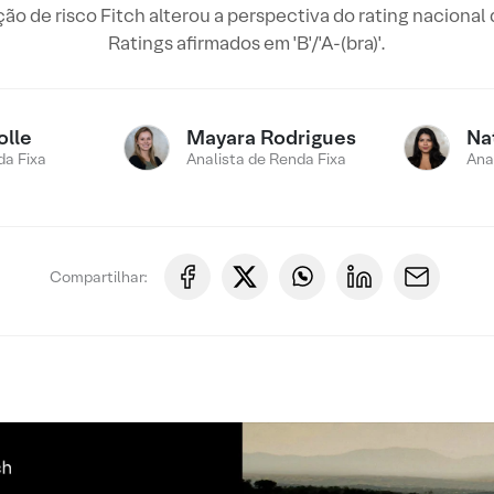
ação de risco Fitch alterou a perspectiva do rating naciona
Ratings afirmados em 'B'/'A-(bra)'.
olle
Mayara Rodrigues
Na
a Fixa
Analista de Renda Fixa
Ana
Compartilhar: