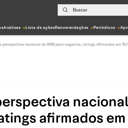
Buscar
os
Análises
Lista de ações
Recomendações
Periódicos
Apr
a perspectiva nacional do BRB para negativa; ratings afirmados em 'B'/'A
 perspectiva naciona
atings afirmados em ‘