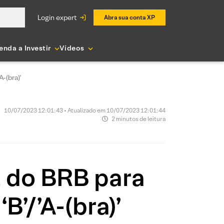
login expert
Abra sua conta XP
enda a Investir
Vídeos
-(bra)'
10/07/2023 12:01:43 • Atualizado em 10/07/2023 12:01:44
2 minutos de leitura
l do BRB para
B’/’A-(bra)’