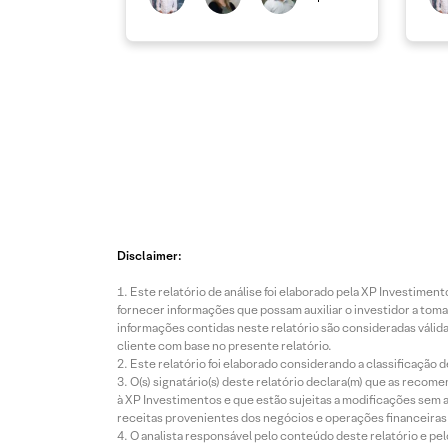
Disclaimer:
Este relatório de análise foi elaborado pela XP Investim
fornecer informações que possam auxiliar o investidor a toma
informações contidas neste relatório são consideradas válida
cliente com base no presente relatório.
Este relatório foi elaborado considerando a classificação d
O(s) signatário(s) deste relatório declara(m) que as reco
à XP Investimentos e que estão sujeitas a modificações sem 
receitas provenientes dos negócios e operações financeiras 
O analista responsável pelo conteúdo deste relatório e pe