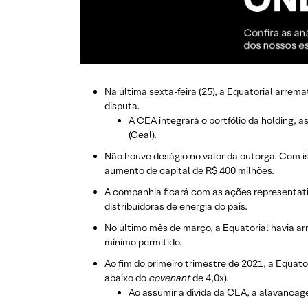
Na última sexta-feira (25), a
Equatorial
arremat
disputa.
A CEA integrará o portfólio da holding, 
(Ceal).
Não houve deságio no valor da outorga. Com isso
aumento de capital de R$ 400 milhões.
A companhia ficará com as ações representativ
distribuidoras de energia do país.
No último mês de março,
a Equatorial havia a
mínimo permitido.
Ao fim do primeiro trimestre de 2021, a Equato
abaixo do
covenant
de 4,0x).
Ao assumir a dívida da CEA, a alavancag