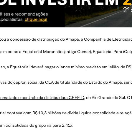
ou a concessão de distribuição do Amapá, a Companhia de Eletricidad
assim como a Equatorial Maranhão (antiga Cemar), Equatorial Pará (Celpa
, a Equatorial deverá pagar o lance mínimo previsto em leilão, de R$ 50
as do capital social da CEA de titularidade do Estado do Amapá, send
rrematado o controle da distribuidora CEEE-D
, do Rio Grande do Sul. O
rial contava com R$ 10,3 bilhões de dívida líquida consolidada e relaç
em consolidada do grupo irá para 2,41x.