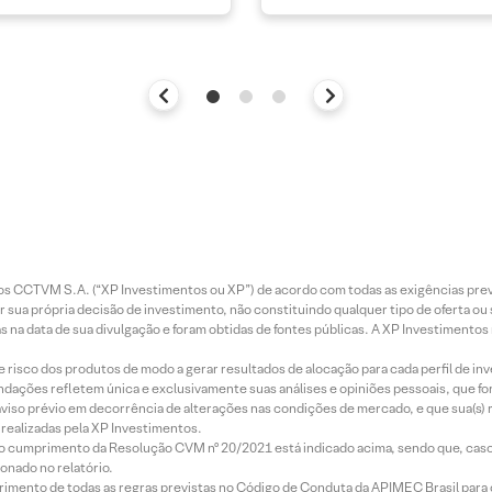
entos CCTVM S.A. (“XP Investimentos ou XP”) de acordo com todas as exigências p
r sua própria decisão de investimento, não constituindo qualquer tipo de oferta ou
s na data de sua divulgação e foram obtidas de fontes públicas. A XP Investimentos
e risco dos produtos de modo a gerar resultados de alocação para cada perfil de inv
mendações refletem única e exclusivamente suas análises e opiniões pessoais, que 
aviso prévio em decorrência de alterações nas condições de mercado, e que sua(s)
realizadas pela XP Investimentos.
lo cumprimento da Resolução CVM nº 20/2021 está indicado acima, sendo que, caso 
onado no relatório.
imento de todas as regras previstas no Código de Conduta da APIMEC Brasil para o 