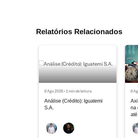
Relatórios Relacionados
6 Ago 2026 • 1 min de leitura
6 Ag
Análise (Crédito): Iguatemi
Axi
S.A.
na 
até