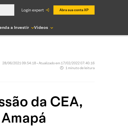
login expert
Abra sua conta XP
enda a Investir
Vídeos
28/06/2021 09:54:18 • Atualizado em 17/02/2022 07:40:16
1 minuto de leitura
essão da CEA,
o Amapá