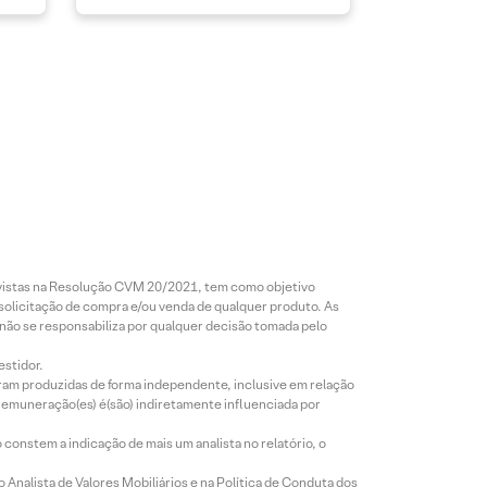
revistas na Resolução CVM 20/2021, tem como objetivo
 solicitação de compra e/ou venda de qualquer produto. As
 não se responsabiliza por qualquer decisão tomada pelo
estidor.
foram produzidas de forma independente, inclusive em relação
 remuneração(es) é(são) indiretamente influenciada por
constem a indicação de mais um analista no relatório, o
Analista de Valores Mobiliários e na Política de Conduta dos