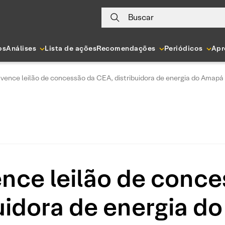
Buscar
os
Análises
Lista de ações
Recomendações
Periódicos
Apr
 vence leilão de concessão da CEA, distribuidora de energia do Amapá
ence leilão de conc
buidora de energia d