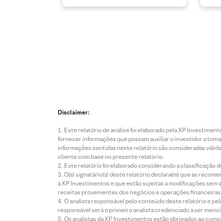
Disclaimer:
Este relatório de análise foi elaborado pela XP Investim
fornecer informações que possam auxiliar o investidor a toma
informações contidas neste relatório são consideradas válida
cliente com base no presente relatório.
Este relatório foi elaborado considerando a classificação d
O(s) signatário(s) deste relatório declara(m) que as reco
à XP Investimentos e que estão sujeitas a modificações sem 
receitas provenientes dos negócios e operações financeiras 
O analista responsável pelo conteúdo deste relatório e pe
responsável será o primeiro analista credenciado a ser menci
Os analistas da XP Investimentos estão obrigados ao cumpr