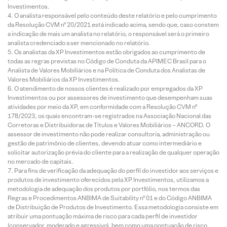
Investimentos.
O analista responsável pelo conteúdo deste relatório e pelo cumprimento
da Resolução CVM nº 20/2021 está indicado acima, sendo que, caso constem
a indicação de mais um analista no relatório, o responsável será o primeiro
analista credenciado a ser mencionado no relatório.
Os analistas da XP Investimentos estão obrigados ao cumprimento de
todas as regras previstas no Código de Conduta da APIMEC Brasil para o
Analista de Valores Mobiliários e na Política de Conduta dos Analistas de
Valores Mobiliários da XP Investimentos.
O atendimento de nossos clientes é realizado por empregados da XP
Investimentos ou por assessores de investimento que desempenham suas
atividades por meio da XP, em conformidade com a Resolução CVM nº
178/2023, os quais encontram-se registrados na Associação Nacional das
Corretoras e Distribuidoras de Títulos e Valores Mobiliários – ANCORD. O
assessor de investimento não pode realizar consultoria, administração ou
gestão de patrimônio de clientes, devendo atuar como intermediário e
solicitar autorização prévia do cliente para a realização de qualquer operação
no mercado de capitais.
Para fins de verificação da adequação do perfil do investidor aos serviços e
produtos de investimento oferecidos pela XP Investimentos, utilizamos a
metodologia de adequação dos produtos por portfólio, nos termos das
Regras e Procedimentos ANBIMA de Suitability nº 01 e do Código ANBIMA
de Distribuição de Produtos de Investimento. Essa metodologia consiste em
atribuir uma pontuação máxima de risco para cada perfil de investidor
(conservador, moderado e agressivo), bem como uma pontuação de risco