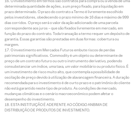
O investimento em termos são contratos para compra ou a venda de uma
determinada quantidade de ações, a um preço fixado, para liquidação em
prazo determinado. O prazo do contrato a Termo é livremente escolhido
pelos investidores, obedecendo o prazo mínimo de 16 dias e máximo de 999
dias corridos. O preço será o valor da ação adicionado de uma parcela
correspondente aos juros – que são fixados livremente em mercado, em
função do prazo do contrato. Toda transação a termo requer um depósito de
garantia. Essas garantias são prestadas em duas formas: cobertura ou
margem.
O investimento em Mercados Futuros embute riscos de perdas
patrimoniais significativos. Commodity é um objeto ou determinante de
preço de um contrato futuro ou outro instrumento derivativo, podendo
consubstanciar um índice, uma taxa, um valor mobiliário ou produto físico. É
um investimento de risco muito alto, que contempla a possibilidade de
oscilação de preço devido à utilização de alavancagem financeira. A duração
recomendada para o investimento é de curto prazo e o patrimônio do cliente
não está garantido neste tipo de produto. As condições de mercado,
mudanças climáticas e o cenário macroeconômico podem afetar o
desempenho do investimento.
ESTA INSTITUIÇÃO É ADERENTE AO CÓDIGO ANBIMA DE
DISTRIBUIÇÃO DE PRODUTOS DE INVESTIMENTO.