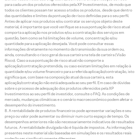
para cada um dos produtos oferecidos pela XP Investimentos, de modo que
todos os clientes possam ter acesso a todos os produtos, desde que dentro
das quantidades e limites da pontuação de risco definidas para o seu perfil.
Antes de aplicar nos produtos e/ou contratar os serviços objeto deste
material, é importante que você verifique se a sua pontuação de risco atual
comporta a aplicação nos produtos e/ou a contratação dos serviços em
questão, bem como se há limitações de volume, concentração e/ou
quantidade para a aplicação desejada. Você pode consultar essas
informações diretamente no momento da transmissão da sua ordem ou,
ainda, consultando o risco geral da sua carteira na tela de carteira (Visão
Risco). Caso a sua pontuação de risco atual não comporte a
aplicação/contratação pretendida, ou caso existam limitações em relação à
quantidade e/ou volume financeiro para a referida aplicação/contratação, isto
significa que, com base na composição atual da sua carteira, esta
aplicação/contratação não está adequada ao seu perfil. Em caso de dúvidas
sobre o processo de adequação dos produtos oferecidos pela XP
Investimentos ao seu perfil de investidor, consulte o FAQ. As condições de
mercado, mudanças climáticas e o cenário macroeconômico podem afetar o
desempenho do investimento.
A rentabilidade de produtos financeiros pode apresentar variações e seu
preço ou valor pode aumentar ou diminuir num curto espaço de tempo. Os
desempenhos anteriores não são necessariamente indicativos de resultados
futuros. A rentabilidade divulgada não é líquida de impostos. As informações
presentes neste material são baseadas em simulações e os resultados reais
poderão ser significativamente diferentes.