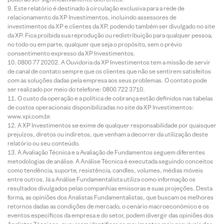
Este relatório é destinado à circulação exclusiva para a rede de
relacionamento da XP Investimentos, incluindo assessores de
investimentos da XP e clientes da XP, podendo também ser divulgado no site
da XP. Fica proibida sua reprodução ou redistribuição para qualquer pessoa,
no todo ou em parte, qualquer que seja o propósito, sem o prévio
consentimento expresso da XP Investimentos.
0800 77 20202. A Ouvidoria da XP Investimentos tem a missão de servir
de canal de contato sempre que os clientes que não se sentirem satisfeitos
com as soluções dadas pela empresa aos seus problemas. O contato pode
ser realizado por meio do telefone: 0800 722 3710.
O custo da operação e a política de cobrança estão definidos nas tabelas
de custos operacionais disponibilizadas no site da XP Investimentos:
www.xpi.com.br.
A XP Investimentos se exime de qualquer responsabilidade por quaisquer
prejuízos, diretos ou indiretos, que venham a decorrer da utilização deste
relatório ou seu conteúdo.
A Avaliação Técnica e a Avaliação de Fundamentos seguem diferentes
metodologias de análise. A Análise Técnica é executada seguindo conceitos
como tendência, suporte, resistência, candles, volumes, médias móveis
entre outros. Já a Análise Fundamentalista utiliza como informação os
resultados divulgados pelas companhias emissoras e suas projeções. Desta
forma, as opiniões dos Analistas Fundamentalistas, que buscam os melhores
retornos dadas as condições de mercado, o cenário macroeconômico e os
eventos específicos da empresa e do setor, podem divergir das opiniões dos