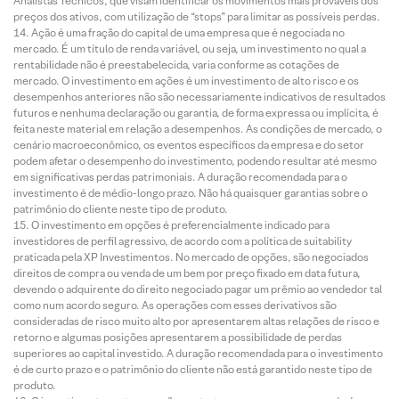
Analistas Técnicos, que visam identificar os movimentos mais prováveis dos
preços dos ativos, com utilização de “stops” para limitar as possíveis perdas.
Ação é uma fração do capital de uma empresa que é negociada no
mercado. É um título de renda variável, ou seja, um investimento no qual a
rentabilidade não é preestabelecida, varia conforme as cotações de
mercado. O investimento em ações é um investimento de alto risco e os
desempenhos anteriores não são necessariamente indicativos de resultados
futuros e nenhuma declaração ou garantia, de forma expressa ou implícita, é
feita neste material em relação a desempenhos. As condições de mercado, o
cenário macroeconômico, os eventos específicos da empresa e do setor
podem afetar o desempenho do investimento, podendo resultar até mesmo
em significativas perdas patrimoniais. A duração recomendada para o
investimento é de médio-longo prazo. Não há quaisquer garantias sobre o
patrimônio do cliente neste tipo de produto.
O investimento em opções é preferencialmente indicado para
investidores de perfil agressivo, de acordo com a política de suitability
praticada pela XP Investimentos. No mercado de opções, são negociados
direitos de compra ou venda de um bem por preço fixado em data futura,
devendo o adquirente do direito negociado pagar um prêmio ao vendedor tal
como num acordo seguro. As operações com esses derivativos são
consideradas de risco muito alto por apresentarem altas relações de risco e
retorno e algumas posições apresentarem a possibilidade de perdas
superiores ao capital investido. A duração recomendada para o investimento
é de curto prazo e o patrimônio do cliente não está garantido neste tipo de
produto.