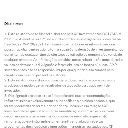
Disclaimer:
Este relatório de análise foi elaborado pela XP Investimentos CCTVM S.A.
(“XP Investimentos ou XP”) de acordo com todas as exigências previstas na
Resolução CVM 20/2021, tem como objetivo fornecer informações que
possam auxiliar o investidor a tomar sua própria decisão de investimento, não
constituindo qualquer tipo de oferta ou solicitação de compra e/ou venda de
qualquer produto. As informações contidas neste relatório são consideradas
válidas na data de sua divulgação e foram obtidas de fontes públicas. A XP
Investimentos não se responsabiliza por qualquer decisão tomada pelo
cliente com base no presente relatório.
Este relatório foi elaborado considerando a classificação de risco dos
produtos de modo a gerar resultados de alocação para cada perfil de
investidor.
O(s) signatário(s) deste relatório declara(m) que as recomendações
refletem única e exclusivamente suas análises e opiniões pessoais, que
foram produzidas de forma independente, inclusive em relação à XP
Investimentos e que estão sujeitas a modificações sem aviso prévio em
decorrência de alterações nas condições de mercado, e que sua(s)
remuneração(es) é(são) indiretamente influenciada por receitas
provenientes dos negócios e operações financeiras realizadas pela XP