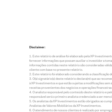
Disclaimer:
Este relatório de análise foi elaborado pela XP Investim
fornecer informações que possam auxiliar o investidor a toma
informações contidas neste relatório são consideradas válida
cliente com base no presente relatório.
Este relatório foi elaborado considerando a classificação d
O(s) signatário(s) deste relatório declara(m) que as reco
à XP Investimentos e que estão sujeitas a modificações sem 
receitas provenientes dos negócios e operações financeiras 
O analista responsável pelo conteúdo deste relatório e pe
responsável será o primeiro analista credenciado a ser menci
Os analistas da XP Investimentos estão obrigados ao cumpr
Analistas de Valores Mobiliários da XP Investimentos.
O atendimento de nossos clientes é realizado por empreg