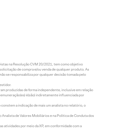
revistas na Resolução CVM 20/2021, tem como objetivo
 solicitação de compra e/ou venda de qualquer produto. As
 não se responsabiliza por qualquer decisão tomada pelo
estidor.
foram produzidas de forma independente, inclusive em relação
 remuneração(es) é(são) indiretamente influenciada por
constem a indicação de mais um analista no relatório, o
Analista de Valores Mobiliários e na Política de Conduta dos
s atividades por meio da XP, em conformidade com a