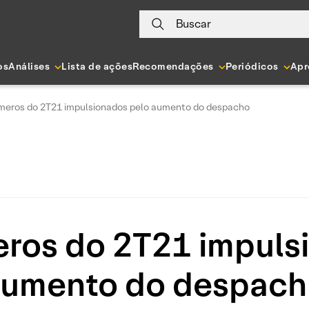
Buscar
os
Análises
Lista de ações
Recomendações
Periódicos
Apr
meros do 2T21 impulsionados pelo aumento do despacho
ros do 2T21 impuls
umento do despac