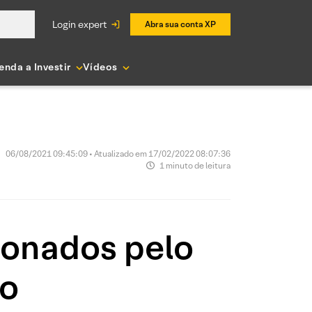
login expert
Abra sua conta XP
enda a Investir
Vídeos
06/08/2021 09:45:09 • Atualizado em 17/02/2022 08:07:36
1 minuto de leitura
ionados pelo
ho