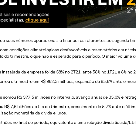
gou seus números operacionais e financeiros referentes ao segundo tr
l, com condições climatológicas desfavoráveis e reservatórios em nívei
 do trimestre, o que não é esperado para o período. O maior volume
instalada da empresa foi de 58% no 2T21, ante 58% no 1T21 e 8% no 2
cerrou o trimestre em R$ 962,5 milhões, expansão de 85,6% ante o mesm
 somou R$ 377,5 milhões no intervalo, avanço anual de 35,0% e retraç
ou R$ 7,6 bilhões ao fim do trimestre, crescimento de 5,7% ante o últ
ização monetária da dívida e juros.
 bilhões no final do período, equivalente a uma relação dívida líquida/