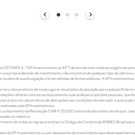
entos CCTVM S.A. (“XP Investimentos ou XP”) de acordo com todas as exigências p
r sua própria decisão de investimento, não constituindo qualquer tipo de oferta ou
s na data de sua divulgação e foram obtidas de fontes públicas. A XP Investimentos
e risco dos produtos de modo a gerar resultados de alocação para cada perfil de inv
mendações refletem única e exclusivamente suas análises e opiniões pessoais, que 
aviso prévio em decorrência de alterações nas condições de mercado, e que sua(s)
realizadas pela XP Investimentos.
lo cumprimento da Resolução CVM nº 20/2021 está indicado acima, sendo que, caso 
onado no relatório.
imento de todas as regras previstas no Código de Conduta da APIMEC Brasil para o 
ados da XP Investimentos ou por assessores de investimento que desempenham sua