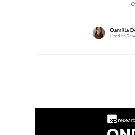
C
Camilla D
Head de Rend