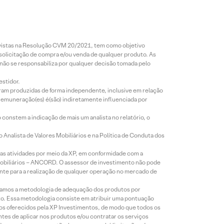
revistas na Resolução CVM 20/2021, tem como objetivo
 solicitação de compra e/ou venda de qualquer produto. As
 não se responsabiliza por qualquer decisão tomada pelo
estidor.
foram produzidas de forma independente, inclusive em relação
 remuneração(es) é(são) indiretamente influenciada por
constem a indicação de mais um analista no relatório, o
Analista de Valores Mobiliários e na Política de Conduta dos
s atividades por meio da XP, em conformidade com a
Mobiliários – ANCORD. O assessor de investimento não pode
iente para a realização de qualquer operação no mercado de
lizamos a metodologia de adequação dos produtos por
to. Essa metodologia consiste em atribuir uma pontuação
tos oferecidos pela XP Investimentos, de modo que todos os
ntes de aplicar nos produtos e/ou contratar os serviços