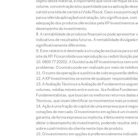
objeto deste material, é importante que você verifique se a
volume, concentração e/ou quantidade para a aplicação dese
carteira na tela de carteira (Visão Risco). Caso a sua pontu
para a referida aplicação/contratação, isto significa que, co
adequação dos produtos oferecidos pela XP Investimentos ao
desempenho do investimento.
A rentabilidade de produtos financeiros pode apresentar
indicativos de resultados futuros. A rentabilidade divulgada
significativamente diferentes.
Este relatório é destinado à circulação exclusiva para a 
site da XP. Fica proibida sua reprodução ou redistribuição p
0800 77 20202. A Ouvidoria da XP Investimentos tem a mi
problemas. O contato pode ser realizado por meio do telefon
O custo da operação e a política de cobrança estão defini
A XP Investimentos se exime de qualquer responsabilidade
A Avaliação Técnica e a Avaliação de Fundamentos seguem
volumes, médias móveis entre outros. Já a Análise Fundament
Fundamentalistas, que buscam os melhores retornos dadas as
Técnicos, que visam identificar os movimentos mais prováveis 
Ação é uma fração do capital de uma empresa que é negoci
cotações de mercado. O investimento em ações é um investi
garantia, de forma expressa ou implícita, é feita neste ma
afetar o desempenho do investimento, podendo resultar até 
sobre o patrimônio do cliente neste tipo de produto.
O investimento em opções é preferencialmente indicado pa