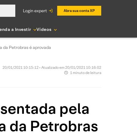
login expert
Abra sua conta XP
enda a Investir
Vídeos
ia da Petrobras é aprovada
20/01/2021 10:15:12 • Atualizado em 20/01/2021 10:16:02
1 minuto de leitura
esentada pela
ia da Petrobras