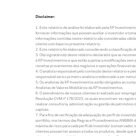
Disclaimer:
Este relatório de análise foi elaborado pela XP Investim
fornecer informações que possam auxiliar o investidor a toma
informações contidas neste relatório são consideradas válida
cliente com base no presente relatório.
Este relatório foi elaborado considerando a classificação d
O(s) signatário(s) deste relatório declara(m) que as reco
à XP Investimentos e que estão sujeitas a modificações sem 
receitas provenientes dos negócios e operações financeiras 
O analista responsável pelo conteúdo deste relatório e pe
responsável será o primeiro analista credenciado a ser menci
Os analistas da XP Investimentos estão obrigados ao cumpr
Analistas de Valores Mobiliários da XP Investimentos.
O atendimento de nossos clientes é realizado por empreg
Resolução CVM nº 178/2023, os quais encontram-se registrad
realizar consultoria, administração ou gestão de patrimônio 
capitais.
Para fins de verificação da adequação do perfil do invest
portfólio, nos termos das Regras e Procedimentos ANBIMA de
máxima de risco para cada perfil de investidor (conservado
clientes possam ter acesso a todos os produtos, desde que de