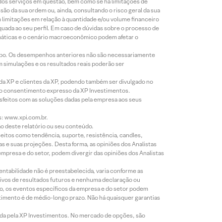
 dos serviços em questão, bem como se há limitações de
o da sua ordem ou, ainda, consultando o risco geral da sua
m limitações em relação à quantidade e/ou volume financeiro
equada ao seu perfil. Em caso de dúvidas sobre o processo de
imáticas e o cenário macroeconômico podem afetar o
empo. Os desempenhos anteriores não são necessariamente
m simulações e os resultados reais poderão ser
 da XP e clientes da XP, podendo também ser divulgado no
évio consentimento expresso da XP Investimentos.
isfeitos com as soluções dadas pela empresa aos seus
s: www.xpi.com.br.
ão deste relatório ou seu conteúdo.
eitos como tendência, suporte, resistência, candles,
s e suas projeções. Desta forma, as opiniões dos Analistas
presa e do setor, podem divergir das opiniões dos Analistas
entabilidade não é preestabelecida, varia conforme as
ivos de resultados futuros e nenhuma declaração ou
co, os eventos específicos da empresa e do setor podem
timento é de médio-longo prazo. Não há quaisquer garantias
icada pela XP Investimentos. No mercado de opções, são