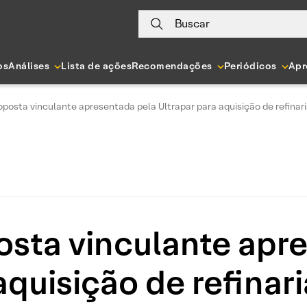
Buscar
os
Análises
Lista de ações
Recomendações
Periódicos
Apr
oposta vinculante apresentada pela Ultrapar para aquisição de refinar
osta vinculante apr
aquisição de refinar