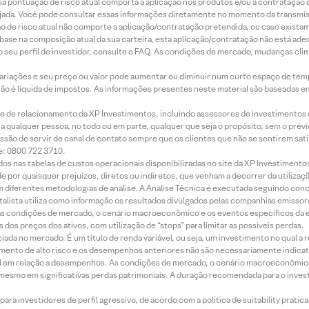
 sua pontuação de risco atual comporta a aplicação nos produtos e/ou a contratação
jada. Você pode consultar essas informações diretamente no momento da transmissã
ação de risco atual não comporte a aplicação/contratação pretendida, ou caso exista
m base na composição atual da sua carteira, esta aplicação/contratação não está ad
 seu perfil de investidor, consulte o FAQ. As condições de mercado, mudanças cl
 variações e seu preço ou valor pode aumentar ou diminuir num curto espaço de t
 não é líquida de impostos. As informações presentes neste material são baseadas e
rede de relacionamento da XP Investimentos, incluindo assessores de investimentos
ara qualquer pessoa, no todo ou em parte, qualquer que seja o propósito, sem o pr
ssão de servir de canal de contato sempre que os clientes que não se sentirem sat
e: 0800 722 3710.
dos nas tabelas de custos operacionais disponibilizadas no site da XP Investimento
 por quaisquer prejuízos, diretos ou indiretos, que venham a decorrer da utilizaç
 diferentes metodologias de análise. A Análise Técnica é executada seguindo conc
alista utiliza como informação os resultados divulgados pelas companhias emissora
 condições de mercado, o cenário macroeconômico e os eventos específicos da em
dos preços dos ativos, com utilização de “stops” para limitar as possíveis perdas.
ada no mercado. É um título de renda variável, ou seja, um investimento no qual a r
mento de alto risco e os desempenhos anteriores não são necessariamente indicat
terial em relação a desempenhos. As condições de mercado, o cenário macroeconômi
mesmo em significativas perdas patrimoniais. A duração recomendada para o inves
ra investidores de perfil agressivo, de acordo com a política de suitability prat