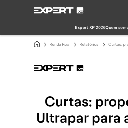
Expert XP 2026
Quem som
Renda Fixa
Relatórios
Curtas: pr
Curtas: prop
Ultrapar para 