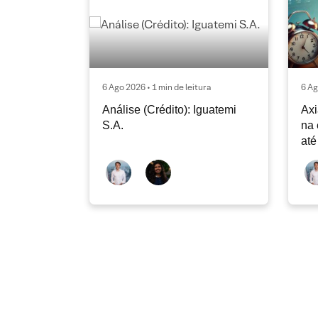
6 Ago 2026 • 1 min de leitura
6 Ag
Análise (Crédito): Iguatemi
Axi
S.A.
na 
até