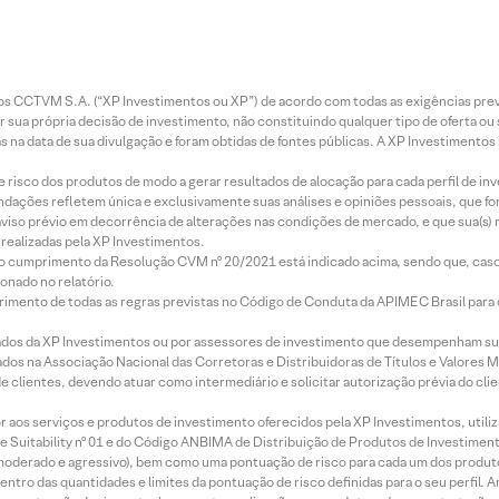
entos CCTVM S.A. (“XP Investimentos ou XP”) de acordo com todas as exigências p
r sua própria decisão de investimento, não constituindo qualquer tipo de oferta ou
s na data de sua divulgação e foram obtidas de fontes públicas. A XP Investimentos
e risco dos produtos de modo a gerar resultados de alocação para cada perfil de inv
mendações refletem única e exclusivamente suas análises e opiniões pessoais, que 
aviso prévio em decorrência de alterações nas condições de mercado, e que sua(s)
realizadas pela XP Investimentos.
lo cumprimento da Resolução CVM nº 20/2021 está indicado acima, sendo que, caso 
onado no relatório.
imento de todas as regras previstas no Código de Conduta da APIMEC Brasil para o 
ados da XP Investimentos ou por assessores de investimento que desempenham sua
os na Associação Nacional das Corretoras e Distribuidoras de Títulos e Valores 
de clientes, devendo atuar como intermediário e solicitar autorização prévia do cl
idor aos serviços e produtos de investimento oferecidos pela XP Investimentos, uti
 Suitability nº 01 e do Código ANBIMA de Distribuição de Produtos de Investimen
r, moderado e agressivo), bem como uma pontuação de risco para cada um dos produ
ntro das quantidades e limites da pontuação de risco definidas para o seu perfil. A