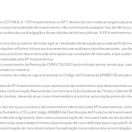
entos CCTVM S.A. (“XP Investimentos ou XP”) de acordo com todas as exigências p
r sua própria decisão de investimento, não constituindo qualquer tipo de oferta ou
s na data de sua divulgação e foram obtidas de fontes públicas. A XP Investimentos
e risco dos produtos de modo a gerar resultados de alocação para cada perfil de inv
mendações refletem única e exclusivamente suas análises e opiniões pessoais, que 
aviso prévio em decorrência de alterações nas condições de mercado, e que sua(s)
realizadas pela XP Investimentos.
lo cumprimento da Resolução CVM nº 20/2021 está indicado acima, sendo que, caso 
onado no relatório.
imento de todas as regras previstas no Código de Conduta da APIMEC Brasil para o 
ados da XP Investimentos ou por assessores de investimento que desempenham sua
os na Associação Nacional das Corretoras e Distribuidoras de Títulos e Valores 
de clientes, devendo atuar como intermediário e solicitar autorização prévia do cl
idor aos serviços e produtos de investimento oferecidos pela XP Investimentos, uti
 Suitability nº 01 e do Código ANBIMA de Distribuição de Produtos de Investimen
r, moderado e agressivo), bem como uma pontuação de risco para cada um dos produ
ntro das quantidades e limites da pontuação de risco definidas para o seu perfil. A
 sua pontuação de risco atual comporta a aplicação nos produtos e/ou a contratação