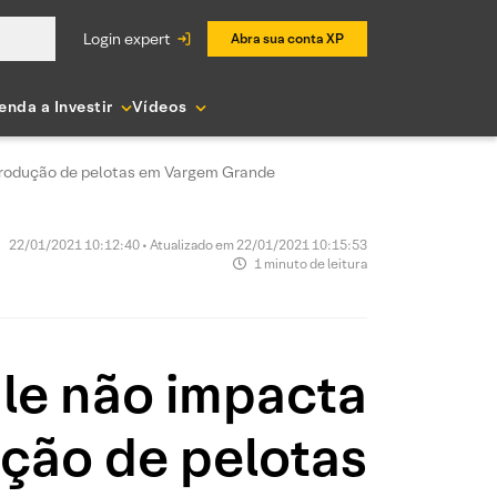
login expert
Abra sua conta XP
enda a Investir
Vídeos
 produção de pelotas em Vargem Grande
22/01/2021 10:12:40 • Atualizado em 22/01/2021 10:15:53
1 minuto de leitura
ale não impacta
ção de pelotas