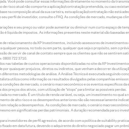
jada. Você pode consultar essas informações diretamente no momento da transmissã
ação de risco atual não comporte a aplicação/contratação pretendida, ou caso exista
m base na composição atual da sua carteira, esta aplicação/contratação não está ad
 seu perfil de investidor, consulte o FAQ. As condições de mercado, mudanças cl
 variações e seu preço ou valor pode aumentar ou diminuir num curto espaço de t
 não é líquida de impostos. As informações presentes neste material são baseadas e
rede de relacionamento da XP Investimentos, incluindo assessores de investimentos
ara qualquer pessoa, no todo ou em parte, qualquer que seja o propósito, sem o pr
ssão de servir de canal de contato sempre que os clientes que não se sentirem sat
e: 0800 722 3710.
dos nas tabelas de custos operacionais disponibilizadas no site da XP Investimento
 por quaisquer prejuízos, diretos ou indiretos, que venham a decorrer da utilizaç
 diferentes metodologias de análise. A Análise Técnica é executada seguindo conc
alista utiliza como informação os resultados divulgados pelas companhias emissora
 condições de mercado, o cenário macroeconômico e os eventos específicos da em
dos preços dos ativos, com utilização de “stops” para limitar as possíveis perdas.
ada no mercado. É um título de renda variável, ou seja, um investimento no qual a r
mento de alto risco e os desempenhos anteriores não são necessariamente indicat
terial em relação a desempenhos. As condições de mercado, o cenário macroeconômi
mesmo em significativas perdas patrimoniais. A duração recomendada para o inves
ra investidores de perfil agressivo, de acordo com a política de suitability prat
 fixado em data futura, devendo o adquirente do direito negociado pagar um prê