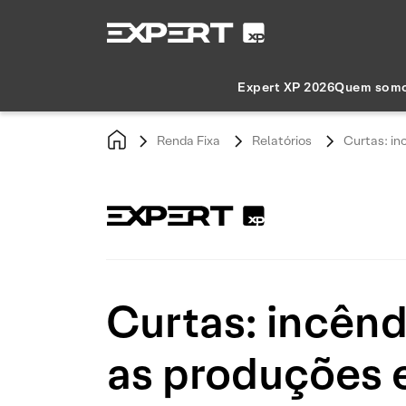
Expert XP 2026
Quem som
Renda Fixa
Relatórios
Curtas: in
Curtas: incênd
as produções 