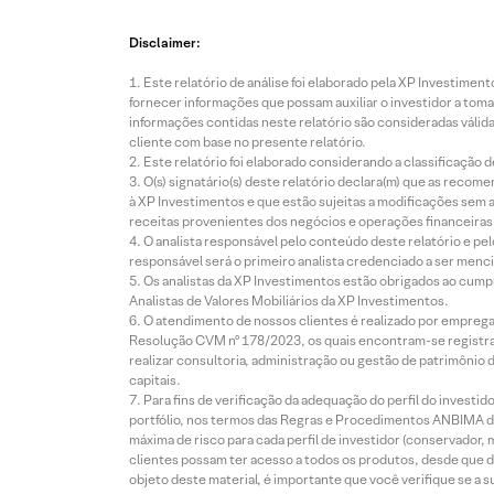
Disclaimer:
Este relatório de análise foi elaborado pela XP Investim
fornecer informações que possam auxiliar o investidor a toma
informações contidas neste relatório são consideradas válida
cliente com base no presente relatório.
Este relatório foi elaborado considerando a classificação d
O(s) signatário(s) deste relatório declara(m) que as reco
à XP Investimentos e que estão sujeitas a modificações sem 
receitas provenientes dos negócios e operações financeiras 
O analista responsável pelo conteúdo deste relatório e pe
responsável será o primeiro analista credenciado a ser menci
Os analistas da XP Investimentos estão obrigados ao cumpr
Analistas de Valores Mobiliários da XP Investimentos.
O atendimento de nossos clientes é realizado por empreg
Resolução CVM nº 178/2023, os quais encontram-se registrad
realizar consultoria, administração ou gestão de patrimônio 
capitais.
Para fins de verificação da adequação do perfil do invest
portfólio, nos termos das Regras e Procedimentos ANBIMA de
máxima de risco para cada perfil de investidor (conservado
clientes possam ter acesso a todos os produtos, desde que de
objeto deste material, é importante que você verifique se a