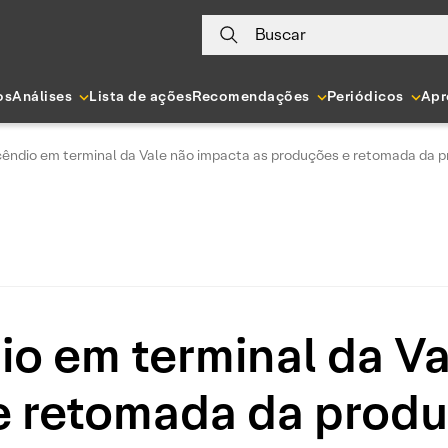
Buscar
os
Análises
Lista de ações
Recomendações
Periódicos
Apr
cêndio em terminal da Vale não impacta as produções e retomada da
io em terminal da V
e retomada da produ