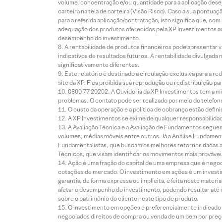
volume, concentração e/ou quantidade para a aplicação dese
carteira na tela de carteira (Visão Risco). Caso a sua pontu
para a referida aplicação/contratação, isto significa que, co
adequação dos produtos oferecidos pela XP Investimentos ao
desempenho do investimento.
A rentabilidade de produtos financeiros pode apresentar
indicativos de resultados futuros. A rentabilidade divulgada
significativamente diferentes.
Este relatório é destinado à circulação exclusiva para a 
site da XP. Fica proibida sua reprodução ou redistribuição p
0800 77 20202. A Ouvidoria da XP Investimentos tem a mi
problemas. O contato pode ser realizado por meio do telefon
O custo da operação e a política de cobrança estão defini
A XP Investimentos se exime de qualquer responsabilidade
A Avaliação Técnica e a Avaliação de Fundamentos seguem
volumes, médias móveis entre outros. Já a Análise Fundament
Fundamentalistas, que buscam os melhores retornos dadas as
Técnicos, que visam identificar os movimentos mais prováveis 
Ação é uma fração do capital de uma empresa que é negoci
cotações de mercado. O investimento em ações é um investi
garantia, de forma expressa ou implícita, é feita neste ma
afetar o desempenho do investimento, podendo resultar até 
sobre o patrimônio do cliente neste tipo de produto.
O investimento em opções é preferencialmente indicado pa
negociados direitos de compra ou venda de um bem por preço