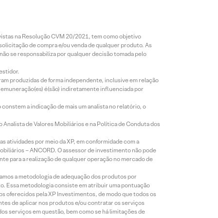
revistas na Resolução CVM 20/2021, tem como objetivo
 solicitação de compra e/ou venda de qualquer produto. As
 não se responsabiliza por qualquer decisão tomada pelo
estidor.
foram produzidas de forma independente, inclusive em relação
 remuneração(es) é(são) indiretamente influenciada por
constem a indicação de mais um analista no relatório, o
Analista de Valores Mobiliários e na Política de Conduta dos
s atividades por meio da XP, em conformidade com a
Mobiliários – ANCORD. O assessor de investimento não pode
iente para a realização de qualquer operação no mercado de
lizamos a metodologia de adequação dos produtos por
to. Essa metodologia consiste em atribuir uma pontuação
tos oferecidos pela XP Investimentos, de modo que todos os
ntes de aplicar nos produtos e/ou contratar os serviços
 dos serviços em questão, bem como se há limitações de