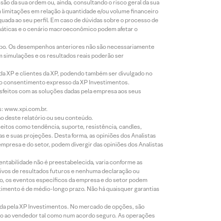
o da sua ordem ou, ainda, consultando o risco geral da sua
m limitações em relação à quantidade e/ou volume financeiro
equada ao seu perfil. Em caso de dúvidas sobre o processo de
imáticas e o cenário macroeconômico podem afetar o
empo. Os desempenhos anteriores não são necessariamente
m simulações e os resultados reais poderão ser
 da XP e clientes da XP, podendo também ser divulgado no
évio consentimento expresso da XP Investimentos.
isfeitos com as soluções dadas pela empresa aos seus
s: www.xpi.com.br.
ão deste relatório ou seu conteúdo.
eitos como tendência, suporte, resistência, candles,
s e suas projeções. Desta forma, as opiniões dos Analistas
presa e do setor, podem divergir das opiniões dos Analistas
entabilidade não é preestabelecida, varia conforme as
ivos de resultados futuros e nenhuma declaração ou
co, os eventos específicos da empresa e do setor podem
timento é de médio-longo prazo. Não há quaisquer garantias
icada pela XP Investimentos. No mercado de opções, são
mio ao vendedor tal como num acordo seguro. As operações