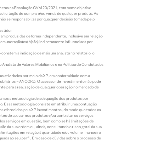
revistas na Resolução CVM 20/2021, tem como objetivo
 solicitação de compra e/ou venda de qualquer produto. As
 não se responsabiliza por qualquer decisão tomada pelo
estidor.
foram produzidas de forma independente, inclusive em relação
 remuneração(es) é(são) indiretamente influenciada por
constem a indicação de mais um analista no relatório, o
Analista de Valores Mobiliários e na Política de Conduta dos
s atividades por meio da XP, em conformidade com a
Mobiliários – ANCORD. O assessor de investimento não pode
iente para a realização de qualquer operação no mercado de
lizamos a metodologia de adequação dos produtos por
to. Essa metodologia consiste em atribuir uma pontuação
tos oferecidos pela XP Investimentos, de modo que todos os
ntes de aplicar nos produtos e/ou contratar os serviços
 dos serviços em questão, bem como se há limitações de
o da sua ordem ou, ainda, consultando o risco geral da sua
m limitações em relação à quantidade e/ou volume financeiro
equada ao seu perfil. Em caso de dúvidas sobre o processo de