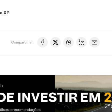
xa XP
Compartilhar: