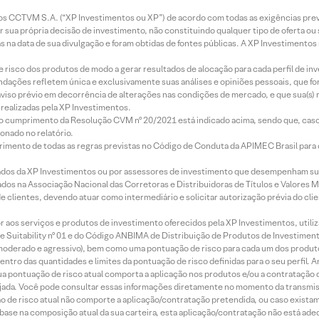
entos CCTVM S.A. (“XP Investimentos ou XP”) de acordo com todas as exigências p
r sua própria decisão de investimento, não constituindo qualquer tipo de oferta ou
s na data de sua divulgação e foram obtidas de fontes públicas. A XP Investimentos
e risco dos produtos de modo a gerar resultados de alocação para cada perfil de inv
mendações refletem única e exclusivamente suas análises e opiniões pessoais, que 
aviso prévio em decorrência de alterações nas condições de mercado, e que sua(s)
realizadas pela XP Investimentos.
lo cumprimento da Resolução CVM nº 20/2021 está indicado acima, sendo que, caso 
onado no relatório.
imento de todas as regras previstas no Código de Conduta da APIMEC Brasil para o 
ados da XP Investimentos ou por assessores de investimento que desempenham sua
os na Associação Nacional das Corretoras e Distribuidoras de Títulos e Valores 
de clientes, devendo atuar como intermediário e solicitar autorização prévia do cl
idor aos serviços e produtos de investimento oferecidos pela XP Investimentos, uti
 Suitability nº 01 e do Código ANBIMA de Distribuição de Produtos de Investimen
r, moderado e agressivo), bem como uma pontuação de risco para cada um dos produ
ntro das quantidades e limites da pontuação de risco definidas para o seu perfil. A
 sua pontuação de risco atual comporta a aplicação nos produtos e/ou a contratação
jada. Você pode consultar essas informações diretamente no momento da transmissã
ação de risco atual não comporte a aplicação/contratação pretendida, ou caso exista
m base na composição atual da sua carteira, esta aplicação/contratação não está ad