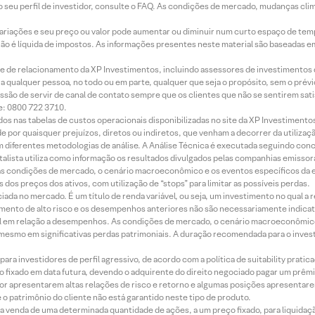
 seu perfil de investidor, consulte o FAQ. As condições de mercado, mudanças cl
 variações e seu preço ou valor pode aumentar ou diminuir num curto espaço de t
 não é líquida de impostos. As informações presentes neste material são baseadas e
rede de relacionamento da XP Investimentos, incluindo assessores de investimentos
ara qualquer pessoa, no todo ou em parte, qualquer que seja o propósito, sem o pr
ssão de servir de canal de contato sempre que os clientes que não se sentirem sat
e: 0800 722 3710.
dos nas tabelas de custos operacionais disponibilizadas no site da XP Investimento
 por quaisquer prejuízos, diretos ou indiretos, que venham a decorrer da utilizaç
 diferentes metodologias de análise. A Análise Técnica é executada seguindo conc
alista utiliza como informação os resultados divulgados pelas companhias emissora
 condições de mercado, o cenário macroeconômico e os eventos específicos da em
dos preços dos ativos, com utilização de “stops” para limitar as possíveis perdas.
ada no mercado. É um título de renda variável, ou seja, um investimento no qual a r
mento de alto risco e os desempenhos anteriores não são necessariamente indicat
terial em relação a desempenhos. As condições de mercado, o cenário macroeconômi
mesmo em significativas perdas patrimoniais. A duração recomendada para o inves
ra investidores de perfil agressivo, de acordo com a política de suitability prat
 fixado em data futura, devendo o adquirente do direito negociado pagar um prê
or apresentarem altas relações de risco e retorno e algumas posições apresentarem 
o patrimônio do cliente não está garantido neste tipo de produto.
 venda de uma determinada quantidade de ações, a um preço fixado, para liquidaç