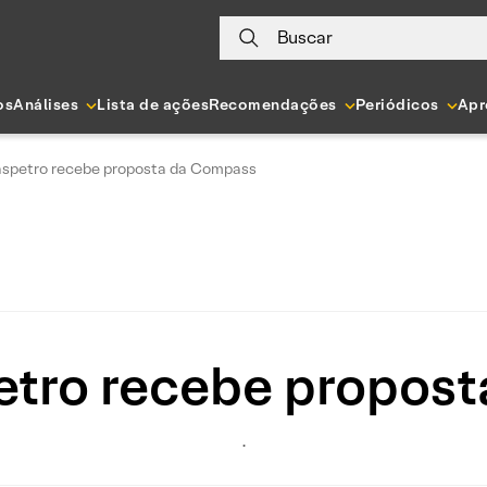
Buscar
os
Análises
Lista de ações
Recomendações
Periódicos
Apr
aspetro recebe proposta da Compass
etro recebe propos
.