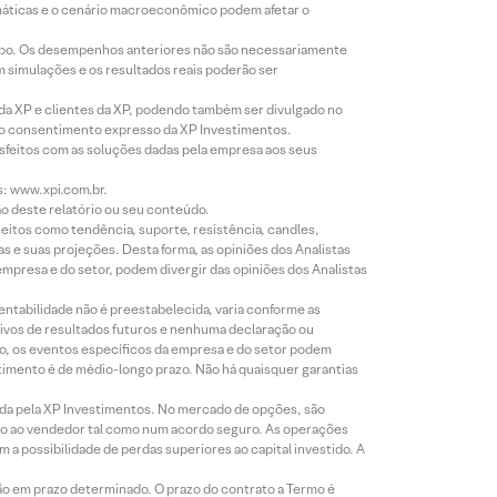
imáticas e o cenário macroeconômico podem afetar o
empo. Os desempenhos anteriores não são necessariamente
m simulações e os resultados reais poderão ser
 da XP e clientes da XP, podendo também ser divulgado no
évio consentimento expresso da XP Investimentos.
isfeitos com as soluções dadas pela empresa aos seus
s: www.xpi.com.br.
ão deste relatório ou seu conteúdo.
eitos como tendência, suporte, resistência, candles,
s e suas projeções. Desta forma, as opiniões dos Analistas
presa e do setor, podem divergir das opiniões dos Analistas
entabilidade não é preestabelecida, varia conforme as
ivos de resultados futuros e nenhuma declaração ou
co, os eventos específicos da empresa e do setor podem
timento é de médio-longo prazo. Não há quaisquer garantias
icada pela XP Investimentos. No mercado de opções, são
mio ao vendedor tal como num acordo seguro. As operações
a possibilidade de perdas superiores ao capital investido. A
ão em prazo determinado. O prazo do contrato a Termo é