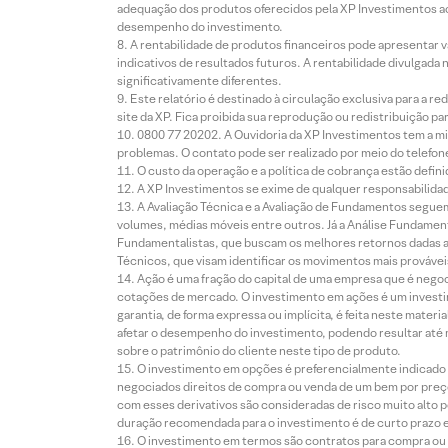
adequação dos produtos oferecidos pela XP Investimentos ao
desempenho do investimento.
A rentabilidade de produtos financeiros pode apresentar
indicativos de resultados futuros. A rentabilidade divulgada
significativamente diferentes.
Este relatório é destinado à circulação exclusiva para a 
site da XP. Fica proibida sua reprodução ou redistribuição p
0800 77 20202. A Ouvidoria da XP Investimentos tem a mi
problemas. O contato pode ser realizado por meio do telefon
O custo da operação e a política de cobrança estão defini
A XP Investimentos se exime de qualquer responsabilidade
A Avaliação Técnica e a Avaliação de Fundamentos seguem
volumes, médias móveis entre outros. Já a Análise Fundament
Fundamentalistas, que buscam os melhores retornos dadas as
Técnicos, que visam identificar os movimentos mais prováveis 
Ação é uma fração do capital de uma empresa que é negoci
cotações de mercado. O investimento em ações é um investi
garantia, de forma expressa ou implícita, é feita neste ma
afetar o desempenho do investimento, podendo resultar até 
sobre o patrimônio do cliente neste tipo de produto.
O investimento em opções é preferencialmente indicado pa
negociados direitos de compra ou venda de um bem por preço
com esses derivativos são consideradas de risco muito alto p
duração recomendada para o investimento é de curto prazo e 
O investimento em termos são contratos para compra ou a