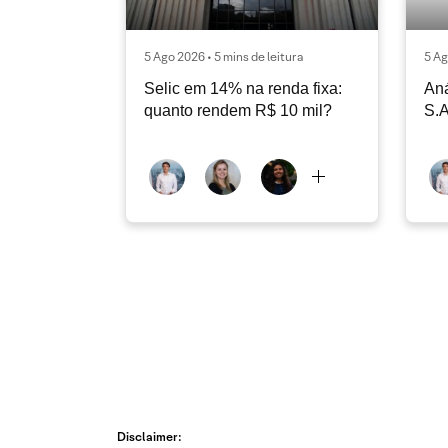
5 Ago 2026 • 5 mins de leitura
5 Ag
Selic em 14% na renda fixa:
Aná
quanto rendem R$ 10 mil?
S.A
Disclaimer: