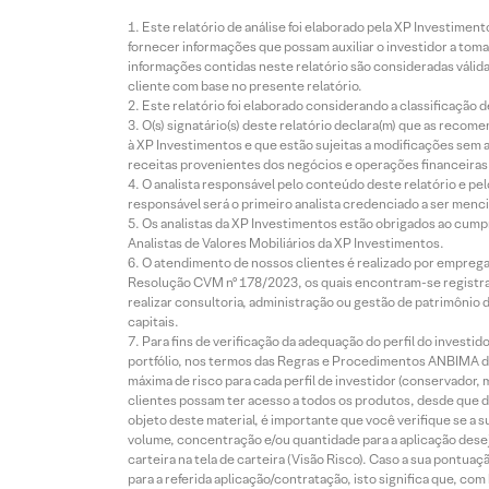
Este relatório de análise foi elaborado pela XP Investim
fornecer informações que possam auxiliar o investidor a toma
informações contidas neste relatório são consideradas válida
cliente com base no presente relatório.
Este relatório foi elaborado considerando a classificação d
O(s) signatário(s) deste relatório declara(m) que as reco
à XP Investimentos e que estão sujeitas a modificações sem 
receitas provenientes dos negócios e operações financeiras 
O analista responsável pelo conteúdo deste relatório e pe
responsável será o primeiro analista credenciado a ser menci
Os analistas da XP Investimentos estão obrigados ao cumpr
Analistas de Valores Mobiliários da XP Investimentos.
O atendimento de nossos clientes é realizado por empreg
Resolução CVM nº 178/2023, os quais encontram-se registrad
realizar consultoria, administração ou gestão de patrimônio 
capitais.
Para fins de verificação da adequação do perfil do invest
portfólio, nos termos das Regras e Procedimentos ANBIMA de
máxima de risco para cada perfil de investidor (conservado
clientes possam ter acesso a todos os produtos, desde que de
objeto deste material, é importante que você verifique se a
volume, concentração e/ou quantidade para a aplicação dese
carteira na tela de carteira (Visão Risco). Caso a sua pontu
para a referida aplicação/contratação, isto significa que, co