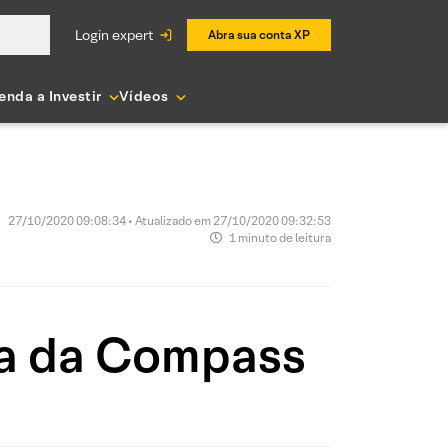
login expert
Abra sua conta XP
enda a Investir
Vídeos
27/10/2020 09:08:34 • Atualizado em 27/10/2020 09:32:53
1 minuto de leitura
ta da Compass