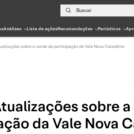
Buscar
os
Análises
Lista de ações
Recomendações
Periódicos
Apr
ualizações sobre a venda de participação da Vale Nova Caledônia
Atualizações sobre a
ação da Vale Nova 