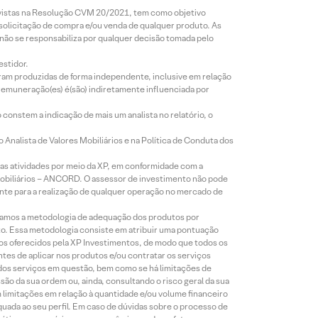
revistas na Resolução CVM 20/2021, tem como objetivo
 solicitação de compra e/ou venda de qualquer produto. As
 não se responsabiliza por qualquer decisão tomada pelo
estidor.
foram produzidas de forma independente, inclusive em relação
 remuneração(es) é(são) indiretamente influenciada por
constem a indicação de mais um analista no relatório, o
Analista de Valores Mobiliários e na Política de Conduta dos
s atividades por meio da XP, em conformidade com a
Mobiliários – ANCORD. O assessor de investimento não pode
iente para a realização de qualquer operação no mercado de
lizamos a metodologia de adequação dos produtos por
to. Essa metodologia consiste em atribuir uma pontuação
tos oferecidos pela XP Investimentos, de modo que todos os
ntes de aplicar nos produtos e/ou contratar os serviços
 dos serviços em questão, bem como se há limitações de
o da sua ordem ou, ainda, consultando o risco geral da sua
m limitações em relação à quantidade e/ou volume financeiro
equada ao seu perfil. Em caso de dúvidas sobre o processo de