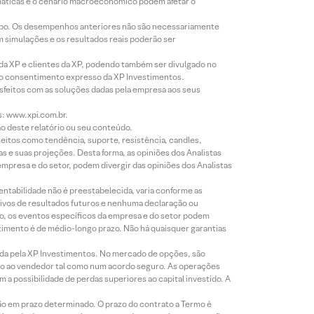
imáticas e o cenário macroeconômico podem afetar o
empo. Os desempenhos anteriores não são necessariamente
m simulações e os resultados reais poderão ser
 da XP e clientes da XP, podendo também ser divulgado no
évio consentimento expresso da XP Investimentos.
isfeitos com as soluções dadas pela empresa aos seus
s: www.xpi.com.br.
ão deste relatório ou seu conteúdo.
eitos como tendência, suporte, resistência, candles,
s e suas projeções. Desta forma, as opiniões dos Analistas
presa e do setor, podem divergir das opiniões dos Analistas
entabilidade não é preestabelecida, varia conforme as
ivos de resultados futuros e nenhuma declaração ou
co, os eventos específicos da empresa e do setor podem
timento é de médio-longo prazo. Não há quaisquer garantias
icada pela XP Investimentos. No mercado de opções, são
mio ao vendedor tal como num acordo seguro. As operações
a possibilidade de perdas superiores ao capital investido. A
ão em prazo determinado. O prazo do contrato a Termo é