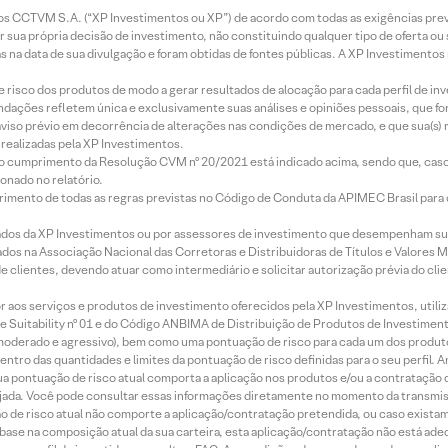
entos CCTVM S.A. (“XP Investimentos ou XP”) de acordo com todas as exigências p
r sua própria decisão de investimento, não constituindo qualquer tipo de oferta ou
s na data de sua divulgação e foram obtidas de fontes públicas. A XP Investimentos
e risco dos produtos de modo a gerar resultados de alocação para cada perfil de inv
mendações refletem única e exclusivamente suas análises e opiniões pessoais, que 
aviso prévio em decorrência de alterações nas condições de mercado, e que sua(s)
realizadas pela XP Investimentos.
lo cumprimento da Resolução CVM nº 20/2021 está indicado acima, sendo que, caso 
onado no relatório.
imento de todas as regras previstas no Código de Conduta da APIMEC Brasil para o 
ados da XP Investimentos ou por assessores de investimento que desempenham sua
os na Associação Nacional das Corretoras e Distribuidoras de Títulos e Valores 
de clientes, devendo atuar como intermediário e solicitar autorização prévia do cl
idor aos serviços e produtos de investimento oferecidos pela XP Investimentos, uti
 Suitability nº 01 e do Código ANBIMA de Distribuição de Produtos de Investimen
r, moderado e agressivo), bem como uma pontuação de risco para cada um dos produ
ntro das quantidades e limites da pontuação de risco definidas para o seu perfil. A
 sua pontuação de risco atual comporta a aplicação nos produtos e/ou a contratação
jada. Você pode consultar essas informações diretamente no momento da transmissã
ação de risco atual não comporte a aplicação/contratação pretendida, ou caso exista
m base na composição atual da sua carteira, esta aplicação/contratação não está ad