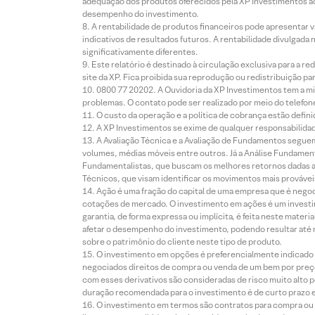
adequação dos produtos oferecidos pela XP Investimentos ao
desempenho do investimento.
A rentabilidade de produtos financeiros pode apresentar
indicativos de resultados futuros. A rentabilidade divulgada
significativamente diferentes.
Este relatório é destinado à circulação exclusiva para a 
site da XP. Fica proibida sua reprodução ou redistribuição p
0800 77 20202. A Ouvidoria da XP Investimentos tem a mi
problemas. O contato pode ser realizado por meio do telefon
O custo da operação e a política de cobrança estão defini
A XP Investimentos se exime de qualquer responsabilidade
A Avaliação Técnica e a Avaliação de Fundamentos seguem
volumes, médias móveis entre outros. Já a Análise Fundament
Fundamentalistas, que buscam os melhores retornos dadas as
Técnicos, que visam identificar os movimentos mais prováveis 
Ação é uma fração do capital de uma empresa que é negoci
cotações de mercado. O investimento em ações é um investi
garantia, de forma expressa ou implícita, é feita neste ma
afetar o desempenho do investimento, podendo resultar até 
sobre o patrimônio do cliente neste tipo de produto.
O investimento em opções é preferencialmente indicado pa
negociados direitos de compra ou venda de um bem por preço
com esses derivativos são consideradas de risco muito alto p
duração recomendada para o investimento é de curto prazo e 
O investimento em termos são contratos para compra ou a