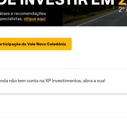
articipação da Vale Nova Caledônia
inda não tem conta na XP Investimentos, abra a sua!