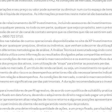
 seu perfil de investidor, consulte o FAQ. As condições de mercado, mudanças cl
 variações e seu preço ou valor pode aumentar ou diminuir num curto espaço de t
 não é líquida de impostos. As informações presentes neste material são baseadas e
rede de relacionamento da XP Investimentos, incluindo assessores de investimentos
ara qualquer pessoa, no todo ou em parte, qualquer que seja o propósito, sem o pr
ssão de servir de canal de contato sempre que os clientes que não se sentirem sat
e: 0800 722 3710.
dos nas tabelas de custos operacionais disponibilizadas no site da XP Investimento
 por quaisquer prejuízos, diretos ou indiretos, que venham a decorrer da utilizaç
 diferentes metodologias de análise. A Análise Técnica é executada seguindo conc
alista utiliza como informação os resultados divulgados pelas companhias emissora
 condições de mercado, o cenário macroeconômico e os eventos específicos da em
dos preços dos ativos, com utilização de “stops” para limitar as possíveis perdas.
ada no mercado. É um título de renda variável, ou seja, um investimento no qual a r
mento de alto risco e os desempenhos anteriores não são necessariamente indicat
terial em relação a desempenhos. As condições de mercado, o cenário macroeconômi
mesmo em significativas perdas patrimoniais. A duração recomendada para o inves
ra investidores de perfil agressivo, de acordo com a política de suitability prat
 fixado em data futura, devendo o adquirente do direito negociado pagar um prê
or apresentarem altas relações de risco e retorno e algumas posições apresentarem 
o patrimônio do cliente não está garantido neste tipo de produto.
 venda de uma determinada quantidade de ações, a um preço fixado, para liquidaç