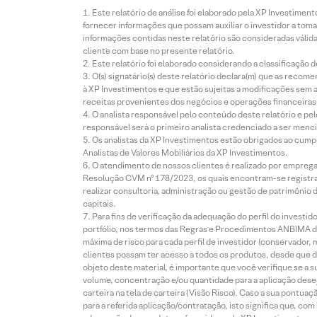
Este relatório de análise foi elaborado pela XP Investim
fornecer informações que possam auxiliar o investidor a toma
informações contidas neste relatório são consideradas válida
cliente com base no presente relatório.
Este relatório foi elaborado considerando a classificação d
O(s) signatário(s) deste relatório declara(m) que as reco
à XP Investimentos e que estão sujeitas a modificações sem 
receitas provenientes dos negócios e operações financeiras 
O analista responsável pelo conteúdo deste relatório e pe
responsável será o primeiro analista credenciado a ser menci
Os analistas da XP Investimentos estão obrigados ao cumpr
Analistas de Valores Mobiliários da XP Investimentos.
O atendimento de nossos clientes é realizado por empreg
Resolução CVM nº 178/2023, os quais encontram-se registrad
realizar consultoria, administração ou gestão de patrimônio 
capitais.
Para fins de verificação da adequação do perfil do invest
portfólio, nos termos das Regras e Procedimentos ANBIMA de
máxima de risco para cada perfil de investidor (conservado
clientes possam ter acesso a todos os produtos, desde que de
objeto deste material, é importante que você verifique se a
volume, concentração e/ou quantidade para a aplicação dese
carteira na tela de carteira (Visão Risco). Caso a sua pontu
para a referida aplicação/contratação, isto significa que, co