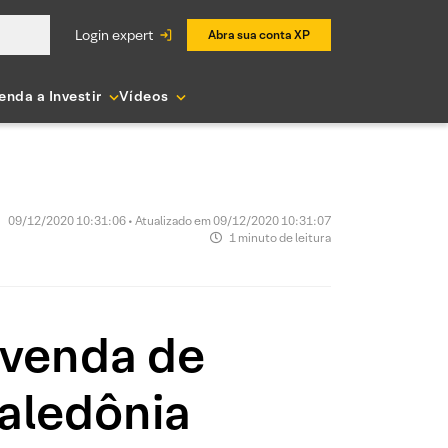
login expert
Abra sua conta XP
enda a Investir
Vídeos
09/12/2020 10:31:06 • Atualizado em 09/12/2020 10:31:07
1 minuto de leitura
 venda de
Caledônia