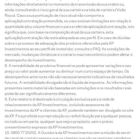
informações diretamente no momento da transmissão da sua ordem ou,
ainda, consultando o risco geral da sua carteira na tela de carteira (Visão
Risco). Caso a sua pontuação de risco atual não comporte a
aplicação/contratação pretendida, ou caso existam limitações em relação à
quantidade e/ou volume financeiro para a referida aplicação/contratação, isto
significa que, com base na composição atual da sua carteira, esta
aplicação/contratação não está adequada ao seu perfil. Em caso de dúvidas
sobre o processo de adequação dos produtos oferecidos pela XP
Investimentos ao seu perfil de investidor, consulte o FAQ. As condições de
mercado, mudanças climáticas e o cenário macroeconômico podem afetar o
desempenho do investimento.
A rentabilidade de produtos financeiros pode apresentar variações e seu
preço ou valor pode aumentar ou diminuir num curto espaço de tempo. Os
desempenhos anteriores não são necessariamente indicativos de resultados
futuros. A rentabilidade divulgada não é líquida de impostos. As informações
presentes neste material são baseadas em simulações e os resultados reais
poderão ser significativamente diferentes.
Este relatório é destinado à circulação exclusiva para a rede de
relacionamento da XP Investimentos, incluindo assessores de
investimentos da XP e clientes da XP, podendo também ser divulgado no site
da XP. Fica proibida sua reprodução ou redistribuição para qualquer pessoa,
no todo ou em parte, qualquer que seja o propósito, sem o prévio
consentimento expresso da XP Investimentos.
0800 77 20202. A Ouvidoria da XP Investimentos tem a missão de servir
de canal de contato sempre que os clientes que não se sentirem satisfeitos