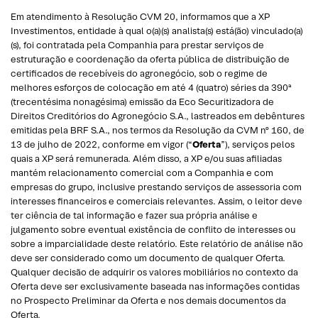
Em atendimento à Resolução CVM 20, informamos que a XP
Investimentos, entidade à qual o(a)(s) analista(s) está(ão) vinculado(a)
(s), foi contratada pela Companhia para prestar serviços de
estruturação e coordenação da oferta pública de distribuição de
certificados de recebíveis do agronegócio, sob o regime de
melhores esforços de colocação em até 4 (quatro) séries da 390ª
(trecentésima nonagésima) emissão da Eco Securitizadora de
Direitos Creditórios do Agronegócio S.A., lastreados em debêntures
emitidas pela BRF S.A., nos termos da Resolução da CVM nº 160, de
13 de julho de 2022, conforme em vigor (“
Oferta
”), serviços pelos
quais a XP será remunerada. Além disso, a XP e/ou suas afiliadas
mantém relacionamento comercial com a Companhia e com
empresas do grupo, inclusive prestando serviços de assessoria com
interesses financeiros e comerciais relevantes. Assim, o leitor deve
ter ciência de tal informação e fazer sua própria análise e
julgamento sobre eventual existência de conflito de interesses ou
sobre a imparcialidade deste relatório. Este relatório de análise não
deve ser considerado como um documento de qualquer Oferta.
Qualquer decisão de adquirir os valores mobiliários no contexto da
Oferta deve ser exclusivamente baseada nas informações contidas
no Prospecto Preliminar da Oferta e nos demais documentos da
Oferta.