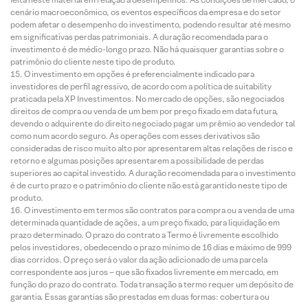
cenário macroeconômico, os eventos específicos da empresa e do setor
podem afetar o desempenho do investimento, podendo resultar até mesmo
em significativas perdas patrimoniais. A duração recomendada para o
investimento é de médio-longo prazo. Não há quaisquer garantias sobre o
patrimônio do cliente neste tipo de produto.
O investimento em opções é preferencialmente indicado para
investidores de perfil agressivo, de acordo com a política de suitability
praticada pela XP Investimentos. No mercado de opções, são negociados
direitos de compra ou venda de um bem por preço fixado em data futura,
devendo o adquirente do direito negociado pagar um prêmio ao vendedor tal
como num acordo seguro. As operações com esses derivativos são
consideradas de risco muito alto por apresentarem altas relações de risco e
retorno e algumas posições apresentarem a possibilidade de perdas
superiores ao capital investido. A duração recomendada para o investimento
é de curto prazo e o patrimônio do cliente não está garantido neste tipo de
produto.
O investimento em termos são contratos para compra ou a venda de uma
determinada quantidade de ações, a um preço fixado, para liquidação em
prazo determinado. O prazo do contrato a Termo é livremente escolhido
pelos investidores, obedecendo o prazo mínimo de 16 dias e máximo de 999
dias corridos. O preço será o valor da ação adicionado de uma parcela
correspondente aos juros – que são fixados livremente em mercado, em
função do prazo do contrato. Toda transação a termo requer um depósito de
garantia. Essas garantias são prestadas em duas formas: cobertura ou