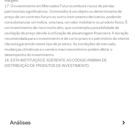
margem.
O investimento em Mercados Futuros embute riscos de perdas
patrimoniais significativos. Commodity é um objeto ou determinante de
preço de um contrato futuro ou outro instrumento derivativo, podendo
consubstanciar um índice, uma taxa, um valor mobiliário ou produto físico. É
um investimento de risco muito alto, que contempla a possibilidade de
oscilação de preço devido à utilização de alavancagem financeira. A duração
recomendada para o investimento é de curto prazo e o patrimônio do cliente
não está garantido neste tipo de produto. As condições de mercado,
mudanças climáticas e o cenário macroeconômico podem afetar o
desempenho do investimento.
ESTA INSTITUIÇÃO É ADERENTE AO CÓDIGO ANBIMA DE
DISTRIBUIÇÃO DE PRODUTOS DE INVESTIMENTO.
Análises