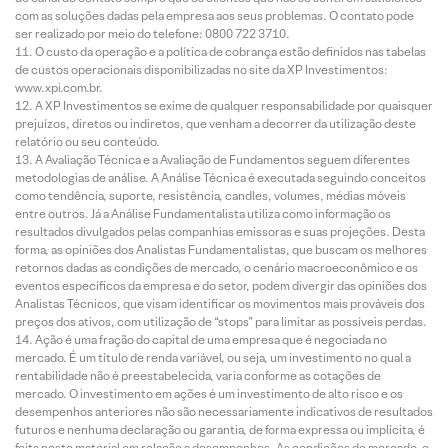
com as soluções dadas pela empresa aos seus problemas. O contato pode
ser realizado por meio do telefone: 0800 722 3710.
O custo da operação e a política de cobrança estão definidos nas tabelas
de custos operacionais disponibilizadas no site da XP Investimentos:
www.xpi.com.br.
A XP Investimentos se exime de qualquer responsabilidade por quaisquer
prejuízos, diretos ou indiretos, que venham a decorrer da utilização deste
relatório ou seu conteúdo.
A Avaliação Técnica e a Avaliação de Fundamentos seguem diferentes
metodologias de análise. A Análise Técnica é executada seguindo conceitos
como tendência, suporte, resistência, candles, volumes, médias móveis
entre outros. Já a Análise Fundamentalista utiliza como informação os
resultados divulgados pelas companhias emissoras e suas projeções. Desta
forma, as opiniões dos Analistas Fundamentalistas, que buscam os melhores
retornos dadas as condições de mercado, o cenário macroeconômico e os
eventos específicos da empresa e do setor, podem divergir das opiniões dos
Analistas Técnicos, que visam identificar os movimentos mais prováveis dos
preços dos ativos, com utilização de “stops” para limitar as possíveis perdas.
Ação é uma fração do capital de uma empresa que é negociada no
mercado. É um título de renda variável, ou seja, um investimento no qual a
rentabilidade não é preestabelecida, varia conforme as cotações de
mercado. O investimento em ações é um investimento de alto risco e os
desempenhos anteriores não são necessariamente indicativos de resultados
futuros e nenhuma declaração ou garantia, de forma expressa ou implícita, é
feita neste material em relação a desempenhos. As condições de mercado, o