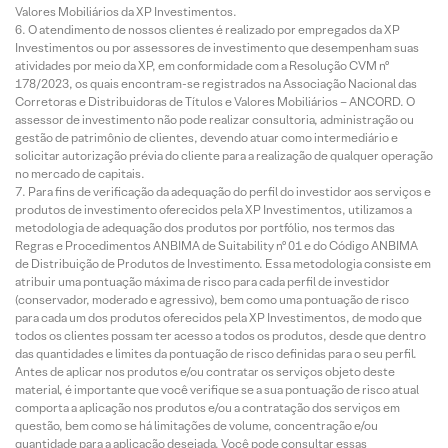
Valores Mobiliários da XP Investimentos.
O atendimento de nossos clientes é realizado por empregados da XP
Investimentos ou por assessores de investimento que desempenham suas
atividades por meio da XP, em conformidade com a Resolução CVM nº
178/2023, os quais encontram-se registrados na Associação Nacional das
Corretoras e Distribuidoras de Títulos e Valores Mobiliários – ANCORD. O
assessor de investimento não pode realizar consultoria, administração ou
gestão de patrimônio de clientes, devendo atuar como intermediário e
solicitar autorização prévia do cliente para a realização de qualquer operação
no mercado de capitais.
Para fins de verificação da adequação do perfil do investidor aos serviços e
produtos de investimento oferecidos pela XP Investimentos, utilizamos a
metodologia de adequação dos produtos por portfólio, nos termos das
Regras e Procedimentos ANBIMA de Suitability nº 01 e do Código ANBIMA
de Distribuição de Produtos de Investimento. Essa metodologia consiste em
atribuir uma pontuação máxima de risco para cada perfil de investidor
(conservador, moderado e agressivo), bem como uma pontuação de risco
para cada um dos produtos oferecidos pela XP Investimentos, de modo que
todos os clientes possam ter acesso a todos os produtos, desde que dentro
das quantidades e limites da pontuação de risco definidas para o seu perfil.
Antes de aplicar nos produtos e/ou contratar os serviços objeto deste
material, é importante que você verifique se a sua pontuação de risco atual
comporta a aplicação nos produtos e/ou a contratação dos serviços em
questão, bem como se há limitações de volume, concentração e/ou
quantidade para a aplicação desejada. Você pode consultar essas