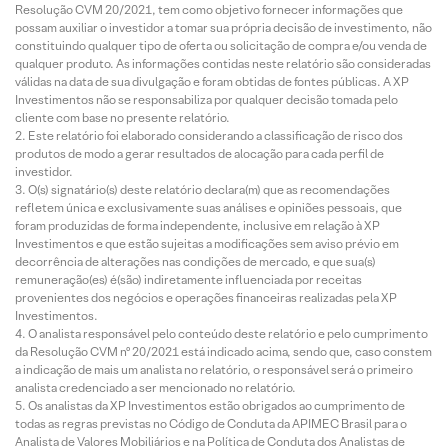
Resolução CVM 20/2021, tem como objetivo fornecer informações que
possam auxiliar o investidor a tomar sua própria decisão de investimento, não
constituindo qualquer tipo de oferta ou solicitação de compra e/ou venda de
qualquer produto. As informações contidas neste relatório são consideradas
válidas na data de sua divulgação e foram obtidas de fontes públicas. A XP
Investimentos não se responsabiliza por qualquer decisão tomada pelo
cliente com base no presente relatório.
Este relatório foi elaborado considerando a classificação de risco dos
produtos de modo a gerar resultados de alocação para cada perfil de
investidor.
O(s) signatário(s) deste relatório declara(m) que as recomendações
refletem única e exclusivamente suas análises e opiniões pessoais, que
foram produzidas de forma independente, inclusive em relação à XP
Investimentos e que estão sujeitas a modificações sem aviso prévio em
decorrência de alterações nas condições de mercado, e que sua(s)
remuneração(es) é(são) indiretamente influenciada por receitas
provenientes dos negócios e operações financeiras realizadas pela XP
Investimentos.
O analista responsável pelo conteúdo deste relatório e pelo cumprimento
da Resolução CVM nº 20/2021 está indicado acima, sendo que, caso constem
a indicação de mais um analista no relatório, o responsável será o primeiro
analista credenciado a ser mencionado no relatório.
Os analistas da XP Investimentos estão obrigados ao cumprimento de
todas as regras previstas no Código de Conduta da APIMEC Brasil para o
Analista de Valores Mobiliários e na Política de Conduta dos Analistas de