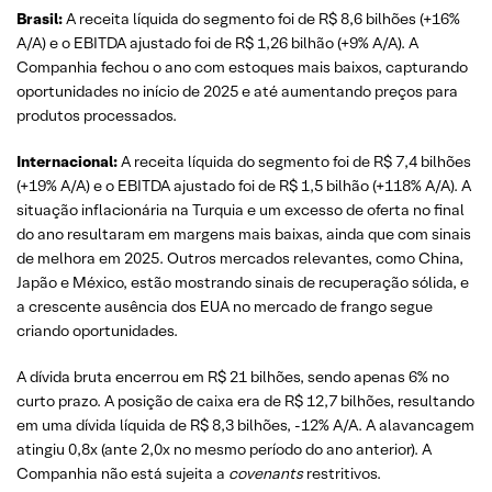
Brasil:
A receita líquida do segmento foi de R$ 8,6 bilhões (+16%
A/A) e o EBITDA ajustado foi de R$ 1,26 bilhão (+9% A/A). A
Companhia fechou o ano com estoques mais baixos, capturando
oportunidades no início de 2025 e até aumentando preços para
produtos processados.
Internacional:
A receita líquida do segmento foi de R$ 7,4 bilhões
(+19% A/A) e o EBITDA ajustado foi de R$ 1,5 bilhão (+118% A/A). A
situação inflacionária na Turquia e um excesso de oferta no final
do ano resultaram em margens mais baixas, ainda que com sinais
de melhora em 2025. Outros mercados relevantes, como China,
Japão e México, estão mostrando sinais de recuperação sólida, e
a crescente ausência dos EUA no mercado de frango segue
criando oportunidades.
A dívida bruta encerrou em R$ 21 bilhões, sendo apenas 6% no
curto prazo. A posição de caixa era de R$ 12,7 bilhões, resultando
em uma dívida líquida de R$ 8,3 bilhões, -12% A/A. A alavancagem
atingiu 0,8x (ante 2,0x no mesmo período do ano anterior). A
Companhia não está sujeita a
covenants
restritivos.