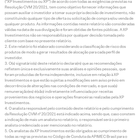
(“XP Investimentos ou XP”) de acordo com todas as exigências previstas na
Resolução CVM 20/2021, tem como objetivo fornecer informações que
possam auxiliar o investidor a tomar sua própria decisão de investimento, não
constituindo qualquer tipo de oferta ou solicitação de compra e/ou venda de
qualquer produto. As informações contidas neste relatório são consideradas
válidas na data de sua divulgação e foram obtidas de fontes públicas. A XP
Investimentos não se responsabiliza por qualquer decisão tomada pelo
cliente com base no presente relatório.
Este relatório foi elaborado considerando a classificação de risco dos
produtos de modo a gerar resultados de alocação para cada perfil de
investidor.
O(s) signatário(s) deste relatório declara(m) que as recomendações
refletem única e exclusivamente suas análises e opiniões pessoais, que
foram produzidas de forma independente, inclusive em relação à XP
Investimentos e que estão sujeitas a modificações sem aviso prévio em
decorrência de alterações nas condições de mercado, e que sua(s)
remuneração(es) é(são) indiretamente influenciada por receitas
provenientes dos negócios e operações financeiras realizadas pela XP
Investimentos.
O analista responsável pelo conteúdo deste relatório e pelo cumprimento
da Resolução CVM nº 20/2021 está indicado acima, sendo que, caso constem
a indicação de mais um analista no relatório, o responsável será o primeiro
analista credenciado a ser mencionado no relatório.
Os analistas da XP Investimentos estão obrigados ao cumprimento de
todas as regras previstas no Código de Conduta da APIMEC Brasil para o