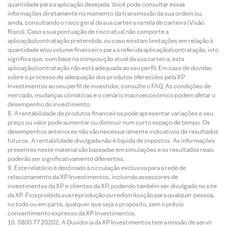
quantidade para a aplicação desejada. Você pode consultar essas
informações diretamente no momento da transmissão da sua ordem ou,
ainda, consultando o risco geral da sua carteira na tela de carteira (Visão
Risco). Caso a sua pontuação de risco atual não comporte a
aplicação/contratação pretendida, ou caso existam limitações em relação à
quantidade e/ou volume financeiro para a referida aplicação/contratação, isto
significa que, com base na composição atual da sua carteira, esta
aplicação/contratação não está adequada ao seu perfil. Em caso de dúvidas
sobre o processo de adequação dos produtos oferecidos pela XP
Investimentos ao seu perfil de investidor, consulte o FAQ. As condições de
mercado, mudanças climáticas e o cenário macroeconômico podem afetar o
desempenho do investimento.
A rentabilidade de produtos financeiros pode apresentar variações e seu
preço ou valor pode aumentar ou diminuir num curto espaço de tempo. Os
desempenhos anteriores não são necessariamente indicativos de resultados
futuros. A rentabilidade divulgada não é líquida de impostos. As informações
presentes neste material são baseadas em simulações e os resultados reais
poderão ser significativamente diferentes.
Este relatório é destinado à circulação exclusiva para a rede de
relacionamento da XP Investimentos, incluindo assessores de
investimentos da XP e clientes da XP, podendo também ser divulgado no site
da XP. Fica proibida sua reprodução ou redistribuição para qualquer pessoa,
no todo ou em parte, qualquer que seja o propósito, sem o prévio
consentimento expresso da XP Investimentos.
0800 77 20202. A Ouvidoria da XP Investimentos tem a missão de servir