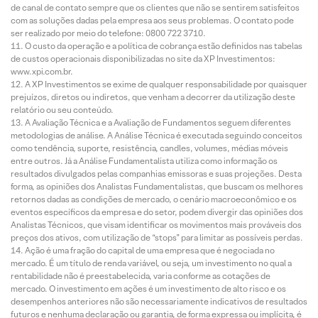
de canal de contato sempre que os clientes que não se sentirem satisfeitos
com as soluções dadas pela empresa aos seus problemas. O contato pode
ser realizado por meio do telefone: 0800 722 3710.
O custo da operação e a política de cobrança estão definidos nas tabelas
de custos operacionais disponibilizadas no site da XP Investimentos:
www.xpi.com.br.
A XP Investimentos se exime de qualquer responsabilidade por quaisquer
prejuízos, diretos ou indiretos, que venham a decorrer da utilização deste
relatório ou seu conteúdo.
A Avaliação Técnica e a Avaliação de Fundamentos seguem diferentes
metodologias de análise. A Análise Técnica é executada seguindo conceitos
como tendência, suporte, resistência, candles, volumes, médias móveis
entre outros. Já a Análise Fundamentalista utiliza como informação os
resultados divulgados pelas companhias emissoras e suas projeções. Desta
forma, as opiniões dos Analistas Fundamentalistas, que buscam os melhores
retornos dadas as condições de mercado, o cenário macroeconômico e os
eventos específicos da empresa e do setor, podem divergir das opiniões dos
Analistas Técnicos, que visam identificar os movimentos mais prováveis dos
preços dos ativos, com utilização de “stops” para limitar as possíveis perdas.
Ação é uma fração do capital de uma empresa que é negociada no
mercado. É um título de renda variável, ou seja, um investimento no qual a
rentabilidade não é preestabelecida, varia conforme as cotações de
mercado. O investimento em ações é um investimento de alto risco e os
desempenhos anteriores não são necessariamente indicativos de resultados
futuros e nenhuma declaração ou garantia, de forma expressa ou implícita, é