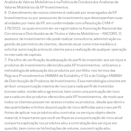
Analista de Valores Mobiliários e na Política de Conduta dos Analistas de
Valores Mobiliários da XP Investimentos.
O atendimento de nossos clientes é realizado por empregados da XP
Investimentos ou por assessores de investimento que desempenham suas
atividades por meio da XP, em conformidade com a Resolução CVM nº
178/2023, os quais encontram-se registrados na Associação Nacional das
Corretoras e Distribuidoras de Títulos e Valores Mobiliários – ANCORD. O
assessor de investimento não pode realizar consultoria, administração ou
gestão de patrimônio de clientes, devendo atuar como intermediário e
solicitar autorização prévia do cliente para a realização de qualquer operação
no mercado de capitais.
Para fins de verificação da adequação do perfil do investidor aos serviços e
produtos de investimento oferecidos pela XP Investimentos, utilizamos a
metodologia de adequação dos produtos por portfólio, nos termos das
Regras e Procedimentos ANBIMA de Suitability nº 01 e do Código ANBIMA
de Distribuição de Produtos de Investimento. Essa metodologia consiste em
atribuir uma pontuação máxima de risco para cada perfil de investidor
(conservador, moderado e agressivo), bem como uma pontuação de risco
para cada um dos produtos oferecidos pela XP Investimentos, de modo que
todos os clientes possam ter acesso a todos os produtos, desde que dentro
das quantidades e limites da pontuação de risco definidas para o seu perfil.
Antes de aplicar nos produtos e/ou contratar os serviços objeto deste
material, é importante que você verifique se a sua pontuação de risco atual
comporta a aplicação nos produtos e/ou a contratação dos serviços em
questão, bem como se há limitações de volume, concentração e/ou