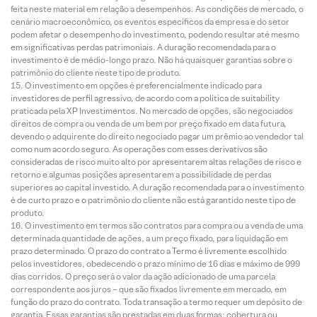
feita neste material em relação a desempenhos. As condições de mercado, o
cenário macroeconômico, os eventos específicos da empresa e do setor
podem afetar o desempenho do investimento, podendo resultar até mesmo
em significativas perdas patrimoniais. A duração recomendada para o
investimento é de médio-longo prazo. Não há quaisquer garantias sobre o
patrimônio do cliente neste tipo de produto.
O investimento em opções é preferencialmente indicado para
investidores de perfil agressivo, de acordo com a política de suitability
praticada pela XP Investimentos. No mercado de opções, são negociados
direitos de compra ou venda de um bem por preço fixado em data futura,
devendo o adquirente do direito negociado pagar um prêmio ao vendedor tal
como num acordo seguro. As operações com esses derivativos são
consideradas de risco muito alto por apresentarem altas relações de risco e
retorno e algumas posições apresentarem a possibilidade de perdas
superiores ao capital investido. A duração recomendada para o investimento
é de curto prazo e o patrimônio do cliente não está garantido neste tipo de
produto.
O investimento em termos são contratos para compra ou a venda de uma
determinada quantidade de ações, a um preço fixado, para liquidação em
prazo determinado. O prazo do contrato a Termo é livremente escolhido
pelos investidores, obedecendo o prazo mínimo de 16 dias e máximo de 999
dias corridos. O preço será o valor da ação adicionado de uma parcela
correspondente aos juros – que são fixados livremente em mercado, em
função do prazo do contrato. Toda transação a termo requer um depósito de
garantia. Essas garantias são prestadas em duas formas: cobertura ou