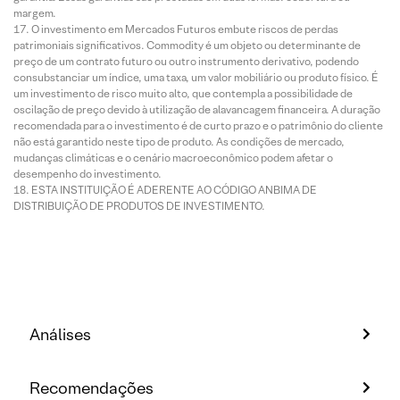
margem.
O investimento em Mercados Futuros embute riscos de perdas
patrimoniais significativos. Commodity é um objeto ou determinante de
preço de um contrato futuro ou outro instrumento derivativo, podendo
consubstanciar um índice, uma taxa, um valor mobiliário ou produto físico. É
um investimento de risco muito alto, que contempla a possibilidade de
oscilação de preço devido à utilização de alavancagem financeira. A duração
recomendada para o investimento é de curto prazo e o patrimônio do cliente
não está garantido neste tipo de produto. As condições de mercado,
mudanças climáticas e o cenário macroeconômico podem afetar o
desempenho do investimento.
ESTA INSTITUIÇÃO É ADERENTE AO CÓDIGO ANBIMA DE
DISTRIBUIÇÃO DE PRODUTOS DE INVESTIMENTO.
Análises
Recomendações