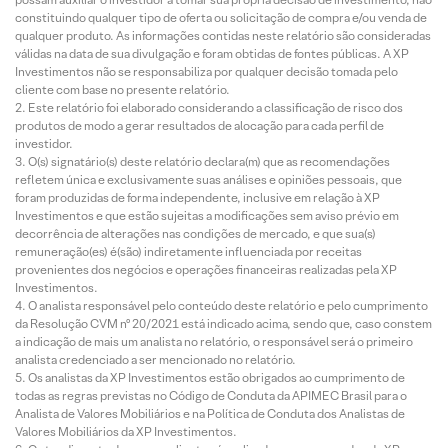
constituindo qualquer tipo de oferta ou solicitação de compra e/ou venda de
qualquer produto. As informações contidas neste relatório são consideradas
válidas na data de sua divulgação e foram obtidas de fontes públicas. A XP
Investimentos não se responsabiliza por qualquer decisão tomada pelo
cliente com base no presente relatório.
Este relatório foi elaborado considerando a classificação de risco dos
produtos de modo a gerar resultados de alocação para cada perfil de
investidor.
O(s) signatário(s) deste relatório declara(m) que as recomendações
refletem única e exclusivamente suas análises e opiniões pessoais, que
foram produzidas de forma independente, inclusive em relação à XP
Investimentos e que estão sujeitas a modificações sem aviso prévio em
decorrência de alterações nas condições de mercado, e que sua(s)
remuneração(es) é(são) indiretamente influenciada por receitas
provenientes dos negócios e operações financeiras realizadas pela XP
Investimentos.
O analista responsável pelo conteúdo deste relatório e pelo cumprimento
da Resolução CVM nº 20/2021 está indicado acima, sendo que, caso constem
a indicação de mais um analista no relatório, o responsável será o primeiro
analista credenciado a ser mencionado no relatório.
Os analistas da XP Investimentos estão obrigados ao cumprimento de
todas as regras previstas no Código de Conduta da APIMEC Brasil para o
Analista de Valores Mobiliários e na Política de Conduta dos Analistas de
Valores Mobiliários da XP Investimentos.