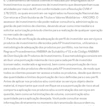
O atendimento de nossos clientes é realizado por empregados da XP
Investimentos ou por assessores de investimento que desempenham suas
atividades por meio da XP, em conformidade com a Resolução CVM nº
178/2023, os quais encontram-se registrados na Associação Nacional das
Corretoras e Distribuidoras de Títulos e Valores Mobiliários – ANCORD. O
assessor de investimento não pode realizar consultoria, administração ou
gestão de patrimônio de clientes, devendo atuar como intermediário e
solicitar autorização prévia do cliente para a realização de qualquer operação
no mercado de capitais.
Para fins de verificação da adequação do perfil do investidor aos serviços e
produtos de investimento oferecidos pela XP Investimentos, utilizamos a
metodologia de adequação dos produtos por portfólio, nos termos das
Regras e Procedimentos ANBIMA de Suitability nº 01 e do Código ANBIMA
de Distribuição de Produtos de Investimento. Essa metodologia consiste em
atribuir uma pontuação máxima de risco para cada perfil de investidor
(conservador, moderado e agressivo), bem como uma pontuação de risco
para cada um dos produtos oferecidos pela XP Investimentos, de modo que
todos os clientes possam ter acesso a todos os produtos, desde que dentro
das quantidades e limites da pontuação de risco definidas para o seu perfil.
Antes de aplicar nos produtos e/ou contratar os serviços objeto deste
material, é importante que você verifique se a sua pontuação de risco atual
comporta a aplicação nos produtos e/ou a contratação dos serviços em
questão, bem como se há limitações de volume, concentração e/ou
quantidade para a aplicação desejada. Você pode consultar essas
informações diretamente no momento da transmissão da sua ordem ou,