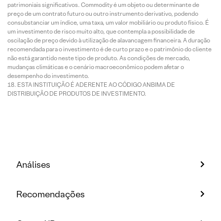
patrimoniais significativos. Commodity é um objeto ou determinante de
preço de um contrato futuro ou outro instrumento derivativo, podendo
consubstanciar um índice, uma taxa, um valor mobiliário ou produto físico. É
um investimento de risco muito alto, que contempla a possibilidade de
oscilação de preço devido à utilização de alavancagem financeira. A duração
recomendada para o investimento é de curto prazo e o patrimônio do cliente
não está garantido neste tipo de produto. As condições de mercado,
mudanças climáticas e o cenário macroeconômico podem afetar o
desempenho do investimento.
ESTA INSTITUIÇÃO É ADERENTE AO CÓDIGO ANBIMA DE
DISTRIBUIÇÃO DE PRODUTOS DE INVESTIMENTO.
Análises
Recomendações