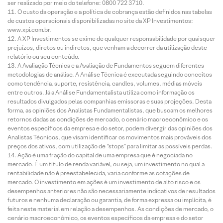
ser realizado por meio do telefone: 0800 722 3710.
O custo da operação e a política de cobrança estão definidos nas tabelas
de custos operacionais disponibilizadas no site da XP Investimentos:
www.xpi.com.br.
A XP Investimentos se exime de qualquer responsabilidade por quaisquer
prejuízos, diretos ou indiretos, que venham a decorrer da utilização deste
relatório ou seu conteúdo.
A Avaliação Técnica e a Avaliação de Fundamentos seguem diferentes
metodologias de análise. A Análise Técnica é executada seguindo conceitos
como tendência, suporte, resistência, candles, volumes, médias móveis
entre outros. Já a Análise Fundamentalista utiliza como informação os
resultados divulgados pelas companhias emissoras e suas projeções. Desta
forma, as opiniões dos Analistas Fundamentalistas, que buscam os melhores
retornos dadas as condições de mercado, o cenário macroeconômico e os
eventos específicos da empresa e do setor, podem divergir das opiniões dos
Analistas Técnicos, que visam identificar os movimentos mais prováveis dos
preços dos ativos, com utilização de “stops” para limitar as possíveis perdas.
Ação é uma fração do capital de uma empresa que é negociada no
mercado. É um título de renda variável, ou seja, um investimento no qual a
rentabilidade não é preestabelecida, varia conforme as cotações de
mercado. O investimento em ações é um investimento de alto risco e os
desempenhos anteriores não são necessariamente indicativos de resultados
futuros e nenhuma declaração ou garantia, de forma expressa ou implícita, é
feita neste material em relação a desempenhos. As condições de mercado, o
cenário macroeconômico, os eventos específicos da empresa e do setor