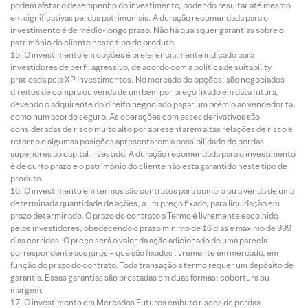
podem afetar o desempenho do investimento, podendo resultar até mesmo
em significativas perdas patrimoniais. A duração recomendada para o
investimento é de médio-longo prazo. Não há quaisquer garantias sobre o
patrimônio do cliente neste tipo de produto.
O investimento em opções é preferencialmente indicado para
investidores de perfil agressivo, de acordo com a política de suitability
praticada pela XP Investimentos. No mercado de opções, são negociados
direitos de compra ou venda de um bem por preço fixado em data futura,
devendo o adquirente do direito negociado pagar um prêmio ao vendedor tal
como num acordo seguro. As operações com esses derivativos são
consideradas de risco muito alto por apresentarem altas relações de risco e
retorno e algumas posições apresentarem a possibilidade de perdas
superiores ao capital investido. A duração recomendada para o investimento
é de curto prazo e o patrimônio do cliente não está garantido neste tipo de
produto.
O investimento em termos são contratos para compra ou a venda de uma
determinada quantidade de ações, a um preço fixado, para liquidação em
prazo determinado. O prazo do contrato a Termo é livremente escolhido
pelos investidores, obedecendo o prazo mínimo de 16 dias e máximo de 999
dias corridos. O preço será o valor da ação adicionado de uma parcela
correspondente aos juros – que são fixados livremente em mercado, em
função do prazo do contrato. Toda transação a termo requer um depósito de
garantia. Essas garantias são prestadas em duas formas: cobertura ou
margem.
O investimento em Mercados Futuros embute riscos de perdas