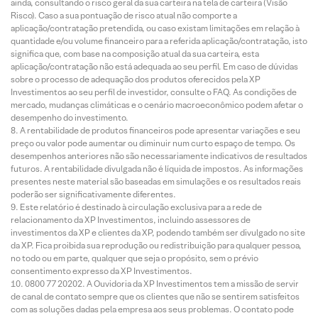
ainda, consultando o risco geral da sua carteira na tela de carteira (Visão
Risco). Caso a sua pontuação de risco atual não comporte a
aplicação/contratação pretendida, ou caso existam limitações em relação à
quantidade e/ou volume financeiro para a referida aplicação/contratação, isto
significa que, com base na composição atual da sua carteira, esta
aplicação/contratação não está adequada ao seu perfil. Em caso de dúvidas
sobre o processo de adequação dos produtos oferecidos pela XP
Investimentos ao seu perfil de investidor, consulte o FAQ. As condições de
mercado, mudanças climáticas e o cenário macroeconômico podem afetar o
desempenho do investimento.
A rentabilidade de produtos financeiros pode apresentar variações e seu
preço ou valor pode aumentar ou diminuir num curto espaço de tempo. Os
desempenhos anteriores não são necessariamente indicativos de resultados
futuros. A rentabilidade divulgada não é líquida de impostos. As informações
presentes neste material são baseadas em simulações e os resultados reais
poderão ser significativamente diferentes.
Este relatório é destinado à circulação exclusiva para a rede de
relacionamento da XP Investimentos, incluindo assessores de
investimentos da XP e clientes da XP, podendo também ser divulgado no site
da XP. Fica proibida sua reprodução ou redistribuição para qualquer pessoa,
no todo ou em parte, qualquer que seja o propósito, sem o prévio
consentimento expresso da XP Investimentos.
0800 77 20202. A Ouvidoria da XP Investimentos tem a missão de servir
de canal de contato sempre que os clientes que não se sentirem satisfeitos
com as soluções dadas pela empresa aos seus problemas. O contato pode