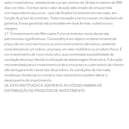
pelos investidores, obedecendo o prazo mínimo de 16 dias e máximo de 999
dias corridos. O preço será o valor da ação adicionado de uma parcela
correspondente aos juros – que são fixados livremente em mercado, em
função do prazo do contrato. Toda transação a termo requer um depósito de
garantia. Essas garantias são prestadas em duas formas: cobertura ou
margem.
O investimento em Mercados Futuros embute riscos de perdas
patrimoniais significativos. Commodity é um objeto ou determinante de
preço de um contrato futuro ou outro instrumento derivativo, podendo
consubstanciar um índice, uma taxa, um valor mobiliário ou produto físico. É
um investimento de risco muito alto, que contempla a possibilidade de
oscilação de preço devido à utilização de alavancagem financeira. A duração
recomendada para o investimento é de curto prazo e o patrimônio do cliente
não está garantido neste tipo de produto. As condições de mercado,
mudanças climáticas e o cenário macroeconômico podem afetar o
desempenho do investimento.
ESTA INSTITUIÇÃO É ADERENTE AO CÓDIGO ANBIMA DE
DISTRIBUIÇÃO DE PRODUTOS DE INVESTIMENTO.