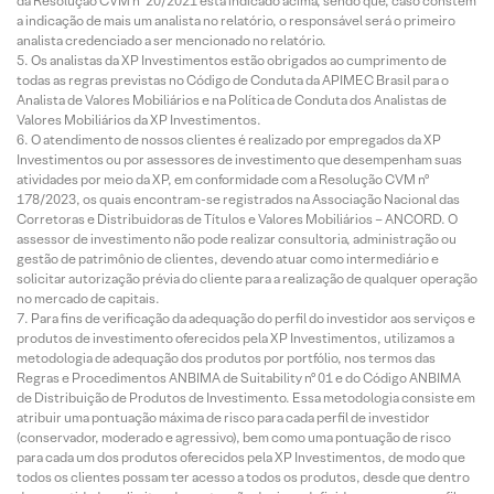
da Resolução CVM nº 20/2021 está indicado acima, sendo que, caso constem
a indicação de mais um analista no relatório, o responsável será o primeiro
analista credenciado a ser mencionado no relatório.
Os analistas da XP Investimentos estão obrigados ao cumprimento de
todas as regras previstas no Código de Conduta da APIMEC Brasil para o
Analista de Valores Mobiliários e na Política de Conduta dos Analistas de
Valores Mobiliários da XP Investimentos.
O atendimento de nossos clientes é realizado por empregados da XP
Investimentos ou por assessores de investimento que desempenham suas
atividades por meio da XP, em conformidade com a Resolução CVM nº
178/2023, os quais encontram-se registrados na Associação Nacional das
Corretoras e Distribuidoras de Títulos e Valores Mobiliários – ANCORD. O
assessor de investimento não pode realizar consultoria, administração ou
gestão de patrimônio de clientes, devendo atuar como intermediário e
solicitar autorização prévia do cliente para a realização de qualquer operação
no mercado de capitais.
Para fins de verificação da adequação do perfil do investidor aos serviços e
produtos de investimento oferecidos pela XP Investimentos, utilizamos a
metodologia de adequação dos produtos por portfólio, nos termos das
Regras e Procedimentos ANBIMA de Suitability nº 01 e do Código ANBIMA
de Distribuição de Produtos de Investimento. Essa metodologia consiste em
atribuir uma pontuação máxima de risco para cada perfil de investidor
(conservador, moderado e agressivo), bem como uma pontuação de risco
para cada um dos produtos oferecidos pela XP Investimentos, de modo que
todos os clientes possam ter acesso a todos os produtos, desde que dentro