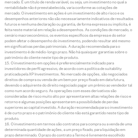
mercado. É um título de renda variável, ou seja, um investimento no qual a
rentabilidade não é preestabelecida, varia conforme as cotações de
mercado. O investimento em ações é um investimento de alto risco e os
desempenhos anteriores não são necessariamente indicativos de resultados
futuros e nenhuma declaração ou garantia, de forma expressa ou implícita, é
feita neste material em relação a desempenhos. As condições de mercado, o
cenário macroeconômico, os eventos específicos da empresa e do setor
podem afetar o desempenho do investimento, podendo resultar até mesmo
em significativas perdas patrimoniais. A duração recomendada para o
investimento é de médio-longo prazo. Não há quaisquer garantias sobre o
patrimônio do cliente neste tipo de produto.
O investimento em opções é preferencialmente indicado para
investidores de perfil agressivo, de acordo com a política de suitability
praticada pela XP Investimentos. No mercado de opções, são negociados
direitos de compra ou venda de um bem por preço fixado em data futura,
devendo o adquirente do direito negociado pagar um prêmio ao vendedor tal
como num acordo seguro. As operações com esses derivativos são
consideradas de risco muito alto por apresentarem altas relações de risco e
retorno e algumas posições apresentarem a possibilidade de perdas
superiores ao capital investido. A duração recomendada para o investimento
é de curto prazo e o patrimônio do cliente não está garantido neste tipo de
produto.
O investimento em termos são contratos para compra ou a venda de uma
determinada quantidade de ações, a um preço fixado, para liquidação em
prazo determinado. O prazo do contrato a Termo é livremente escolhido