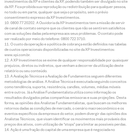
investimentos da XP e clientes da XP, podendo também ser divulgado no site
da XP. Fica proibida sua reprodução ou redistribuição para qualquer pessoa,
no todo ou em parte, qualquer que seja o propósito, sem o prévio
consentimento expresso da XP Investimentos.
0800 77 20202. A Ouvidoria da XP Investimentos tem a missão de servir
de canal de contato sempre que os clientes que não se sentirem satisfeitos
com as soluções dadas pela empresa aos seus problemas. O contato pode
ser realizado por meio do telefone: 0800 722 3710.
O custo da operação e a política de cobrança estão definidos nas tabelas
de custos operacionais disponibilizadas no site da XP Investimentos:
www.xpi.com.br.
A XP Investimentos se exime de qualquer responsabilidade por quaisquer
prejuízos, diretos ou indiretos, que venham a decorrer da utilização deste
relatório ou seu conteúdo.
A Avaliação Técnica e a Avaliação de Fundamentos seguem diferentes
metodologias de análise. A Análise Técnica é executada seguindo conceitos
como tendência, suporte, resistência, candles, volumes, médias móveis
entre outros. Já a Análise Fundamentalista utiliza como informação os
resultados divulgados pelas companhias emissoras e suas projeções. Desta
forma, as opiniões dos Analistas Fundamentalistas, que buscam os melhores
retornos dadas as condições de mercado, o cenário macroeconômico e os
eventos específicos da empresa e do setor, podem divergir das opiniões dos
Analistas Técnicos, que visam identificar os movimentos mais prováveis dos
preços dos ativos, com utilização de “stops” para limitar as possíveis perdas.
Ação é uma fração do capital de uma empresa que é negociada no