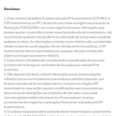
Disclaimer:
Este relatório de análise foi elaborado pela XP Investimentos CCTVM S.A.
(“XP Investimentos ou XP”) de acordo com todas as exigências previstas na
Resolução CVM 20/2021, tem como objetivo fornecer informações que
possam auxiliar o investidor a tomar sua própria decisão de investimento, não
constituindo qualquer tipo de oferta ou solicitação de compra e/ou venda de
qualquer produto. As informações contidas neste relatório são consideradas
válidas na data de sua divulgação e foram obtidas de fontes públicas. A XP
Investimentos não se responsabiliza por qualquer decisão tomada pelo
cliente com base no presente relatório.
Este relatório foi elaborado considerando a classificação de risco dos
produtos de modo a gerar resultados de alocação para cada perfil de
investidor.
O(s) signatário(s) deste relatório declara(m) que as recomendações
refletem única e exclusivamente suas análises e opiniões pessoais, que
foram produzidas de forma independente, inclusive em relação à XP
Investimentos e que estão sujeitas a modificações sem aviso prévio em
decorrência de alterações nas condições de mercado, e que sua(s)
remuneração(es) é(são) indiretamente influenciada por receitas
provenientes dos negócios e operações financeiras realizadas pela XP
Investimentos.
O analista responsável pelo conteúdo deste relatório e pelo cumprimento