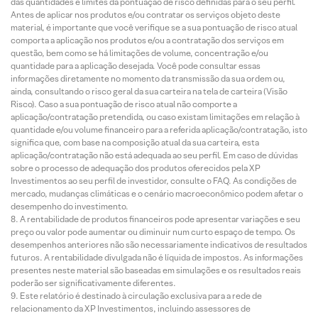
das quantidades e limites da pontuação de risco definidas para o seu perfil.
Antes de aplicar nos produtos e/ou contratar os serviços objeto deste
material, é importante que você verifique se a sua pontuação de risco atual
comporta a aplicação nos produtos e/ou a contratação dos serviços em
questão, bem como se há limitações de volume, concentração e/ou
quantidade para a aplicação desejada. Você pode consultar essas
informações diretamente no momento da transmissão da sua ordem ou,
ainda, consultando o risco geral da sua carteira na tela de carteira (Visão
Risco). Caso a sua pontuação de risco atual não comporte a
aplicação/contratação pretendida, ou caso existam limitações em relação à
quantidade e/ou volume financeiro para a referida aplicação/contratação, isto
significa que, com base na composição atual da sua carteira, esta
aplicação/contratação não está adequada ao seu perfil. Em caso de dúvidas
sobre o processo de adequação dos produtos oferecidos pela XP
Investimentos ao seu perfil de investidor, consulte o FAQ. As condições de
mercado, mudanças climáticas e o cenário macroeconômico podem afetar o
desempenho do investimento.
A rentabilidade de produtos financeiros pode apresentar variações e seu
preço ou valor pode aumentar ou diminuir num curto espaço de tempo. Os
desempenhos anteriores não são necessariamente indicativos de resultados
futuros. A rentabilidade divulgada não é líquida de impostos. As informações
presentes neste material são baseadas em simulações e os resultados reais
poderão ser significativamente diferentes.
Este relatório é destinado à circulação exclusiva para a rede de
relacionamento da XP Investimentos, incluindo assessores de