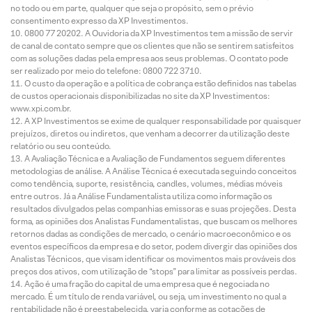
no todo ou em parte, qualquer que seja o propósito, sem o prévio
consentimento expresso da XP Investimentos.
0800 77 20202. A Ouvidoria da XP Investimentos tem a missão de servir
de canal de contato sempre que os clientes que não se sentirem satisfeitos
com as soluções dadas pela empresa aos seus problemas. O contato pode
ser realizado por meio do telefone: 0800 722 3710.
O custo da operação e a política de cobrança estão definidos nas tabelas
de custos operacionais disponibilizadas no site da XP Investimentos:
www.xpi.com.br.
A XP Investimentos se exime de qualquer responsabilidade por quaisquer
prejuízos, diretos ou indiretos, que venham a decorrer da utilização deste
relatório ou seu conteúdo.
A Avaliação Técnica e a Avaliação de Fundamentos seguem diferentes
metodologias de análise. A Análise Técnica é executada seguindo conceitos
como tendência, suporte, resistência, candles, volumes, médias móveis
entre outros. Já a Análise Fundamentalista utiliza como informação os
resultados divulgados pelas companhias emissoras e suas projeções. Desta
forma, as opiniões dos Analistas Fundamentalistas, que buscam os melhores
retornos dadas as condições de mercado, o cenário macroeconômico e os
eventos específicos da empresa e do setor, podem divergir das opiniões dos
Analistas Técnicos, que visam identificar os movimentos mais prováveis dos
preços dos ativos, com utilização de “stops” para limitar as possíveis perdas.
Ação é uma fração do capital de uma empresa que é negociada no
mercado. É um título de renda variável, ou seja, um investimento no qual a
rentabilidade não é preestabelecida, varia conforme as cotações de