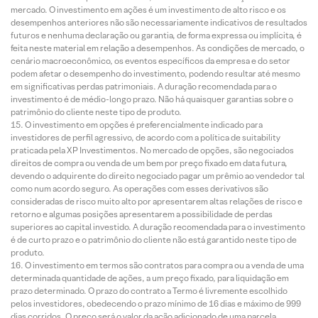
mercado. O investimento em ações é um investimento de alto risco e os
desempenhos anteriores não são necessariamente indicativos de resultados
futuros e nenhuma declaração ou garantia, de forma expressa ou implícita, é
feita neste material em relação a desempenhos. As condições de mercado, o
cenário macroeconômico, os eventos específicos da empresa e do setor
podem afetar o desempenho do investimento, podendo resultar até mesmo
em significativas perdas patrimoniais. A duração recomendada para o
investimento é de médio-longo prazo. Não há quaisquer garantias sobre o
patrimônio do cliente neste tipo de produto.
O investimento em opções é preferencialmente indicado para
investidores de perfil agressivo, de acordo com a política de suitability
praticada pela XP Investimentos. No mercado de opções, são negociados
direitos de compra ou venda de um bem por preço fixado em data futura,
devendo o adquirente do direito negociado pagar um prêmio ao vendedor tal
como num acordo seguro. As operações com esses derivativos são
consideradas de risco muito alto por apresentarem altas relações de risco e
retorno e algumas posições apresentarem a possibilidade de perdas
superiores ao capital investido. A duração recomendada para o investimento
é de curto prazo e o patrimônio do cliente não está garantido neste tipo de
produto.
O investimento em termos são contratos para compra ou a venda de uma
determinada quantidade de ações, a um preço fixado, para liquidação em
prazo determinado. O prazo do contrato a Termo é livremente escolhido
pelos investidores, obedecendo o prazo mínimo de 16 dias e máximo de 999
dias corridos. O preço será o valor da ação adicionado de uma parcela