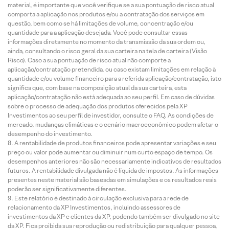
material, é importante que você verifique se a sua pontuação de risco atual
comporta a aplicação nos produtos e/ou a contratação dos serviços em
questão, bem como se há limitações de volume, concentração e/ou
quantidade para a aplicação desejada. Você pode consultar essas
informações diretamente no momento da transmissão da sua ordem ou,
ainda, consultando o risco geral da sua carteira na tela de carteira (Visão
Risco). Caso a sua pontuação de risco atual não comporte a
aplicação/contratação pretendida, ou caso existam limitações em relação à
quantidade e/ou volume financeiro para a referida aplicação/contratação, isto
significa que, com base na composição atual da sua carteira, esta
aplicação/contratação não está adequada ao seu perfil. Em caso de dúvidas
sobre o processo de adequação dos produtos oferecidos pela XP
Investimentos ao seu perfil de investidor, consulte o FAQ. As condições de
mercado, mudanças climáticas e o cenário macroeconômico podem afetar o
desempenho do investimento.
A rentabilidade de produtos financeiros pode apresentar variações e seu
preço ou valor pode aumentar ou diminuir num curto espaço de tempo. Os
desempenhos anteriores não são necessariamente indicativos de resultados
futuros. A rentabilidade divulgada não é líquida de impostos. As informações
presentes neste material são baseadas em simulações e os resultados reais
poderão ser significativamente diferentes.
Este relatório é destinado à circulação exclusiva para a rede de
relacionamento da XP Investimentos, incluindo assessores de
investimentos da XP e clientes da XP, podendo também ser divulgado no site
da XP. Fica proibida sua reprodução ou redistribuição para qualquer pessoa,