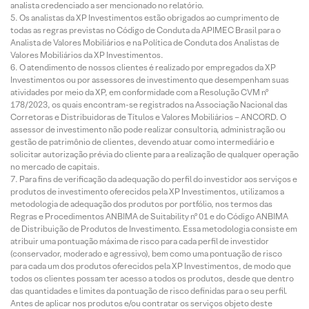
analista credenciado a ser mencionado no relatório.
Os analistas da XP Investimentos estão obrigados ao cumprimento de
todas as regras previstas no Código de Conduta da APIMEC Brasil para o
Analista de Valores Mobiliários e na Política de Conduta dos Analistas de
Valores Mobiliários da XP Investimentos.
O atendimento de nossos clientes é realizado por empregados da XP
Investimentos ou por assessores de investimento que desempenham suas
atividades por meio da XP, em conformidade com a Resolução CVM nº
178/2023, os quais encontram-se registrados na Associação Nacional das
Corretoras e Distribuidoras de Títulos e Valores Mobiliários – ANCORD. O
assessor de investimento não pode realizar consultoria, administração ou
gestão de patrimônio de clientes, devendo atuar como intermediário e
solicitar autorização prévia do cliente para a realização de qualquer operação
no mercado de capitais.
Para fins de verificação da adequação do perfil do investidor aos serviços e
produtos de investimento oferecidos pela XP Investimentos, utilizamos a
metodologia de adequação dos produtos por portfólio, nos termos das
Regras e Procedimentos ANBIMA de Suitability nº 01 e do Código ANBIMA
de Distribuição de Produtos de Investimento. Essa metodologia consiste em
atribuir uma pontuação máxima de risco para cada perfil de investidor
(conservador, moderado e agressivo), bem como uma pontuação de risco
para cada um dos produtos oferecidos pela XP Investimentos, de modo que
todos os clientes possam ter acesso a todos os produtos, desde que dentro
das quantidades e limites da pontuação de risco definidas para o seu perfil.
Antes de aplicar nos produtos e/ou contratar os serviços objeto deste