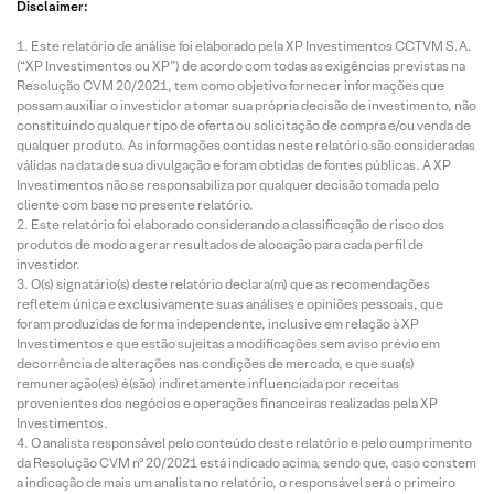
Disclaimer:
Este relatório de análise foi elaborado pela XP Investimentos CCTVM S.A.
(“XP Investimentos ou XP”) de acordo com todas as exigências previstas na
Resolução CVM 20/2021, tem como objetivo fornecer informações que
possam auxiliar o investidor a tomar sua própria decisão de investimento, não
constituindo qualquer tipo de oferta ou solicitação de compra e/ou venda de
qualquer produto. As informações contidas neste relatório são consideradas
válidas na data de sua divulgação e foram obtidas de fontes públicas. A XP
Investimentos não se responsabiliza por qualquer decisão tomada pelo
cliente com base no presente relatório.
Este relatório foi elaborado considerando a classificação de risco dos
produtos de modo a gerar resultados de alocação para cada perfil de
investidor.
O(s) signatário(s) deste relatório declara(m) que as recomendações
refletem única e exclusivamente suas análises e opiniões pessoais, que
foram produzidas de forma independente, inclusive em relação à XP
Investimentos e que estão sujeitas a modificações sem aviso prévio em
decorrência de alterações nas condições de mercado, e que sua(s)
remuneração(es) é(são) indiretamente influenciada por receitas
provenientes dos negócios e operações financeiras realizadas pela XP
Investimentos.
O analista responsável pelo conteúdo deste relatório e pelo cumprimento
da Resolução CVM nº 20/2021 está indicado acima, sendo que, caso constem
a indicação de mais um analista no relatório, o responsável será o primeiro