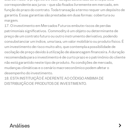
correspondente aos juros – que são fixados livremente em mercado, em
função do prazo do contrato. Toda transação a termo requer um depósito de
garantia. Essas garantias são prestadas em duas formas: cobertura ou
margem.
O investimento em Mercados Futuros embute riscos de perdas
patrimoniais significativos. Commodity é um objeto ou determinante de
preço de um contrato futuro ou outro instrumento derivativo, podendo
consubstanciar um índice, uma taxa, um valor mobiliário ou produto físico. É
um investimento de risco muito alto, que contempla a possibilidade de
oscilação de preço devido à utilização de alavancagem financeira. A duração
recomendada para o investimento é de curto prazo e o patrimônio do cliente
não está garantido neste tipo de produto. As condições de mercado,
mudanças climáticas e o cenário macroeconômico podem afetar o
desempenho do investimento.
ESTA INSTITUIÇÃO É ADERENTE AO CÓDIGO ANBIMA DE
DISTRIBUIÇÃO DE PRODUTOS DE INVESTIMENTO.
Análises