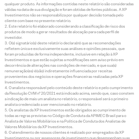
qualquer produto. As informações contidas neste relatório são consideradas
válidas na data de sua divulgação e foram obtidas de fontes públicas. A XP
Investimentos não se responsabiliza por qualquer decisão tomada pelo
cliente com base no presente relatório.
Este relatório foi elaborado considerando a classificação de risco dos
produtos de modo a gerar resultados de alocação para cada perfil de
investidor.
O(s) signatário(s) deste relatório declara(m) que as recomendações
refletem única e exclusivamente suas análises e opiniões pessoais, que
foram produzidas de forma independente, inclusive em relação à XP
Investimentos e que estão sujeitas a modificações sem aviso prévio em
decorrência de alterações nas condições de mercado, e que sua(s)
remuneração(es) é(são) indiretamente influenciada por receitas
provenientes dos negócios e operações financeiras realizadas pela XP
Investimentos.
O analista responsável pelo conteúdo deste relatório e pelo cumprimento
da Resolução CVM nº 20/2021 está indicado acima, sendo que, caso constem
a indicação de mais um analista no relatório, o responsável será o primeiro
analista credenciado a ser mencionado no relatório.
Os analistas da XP Investimentos estão obrigados ao cumprimento de
todas as regras previstas no Código de Conduta da APIMEC Brasil para o
Analista de Valores Mobiliários e na Política de Conduta dos Analistas de
Valores Mobiliários da XP Investimentos.
O atendimento de nossos clientes é realizado por empregados da XP
Investimentos ou por assessores de investimento que desempenham suas