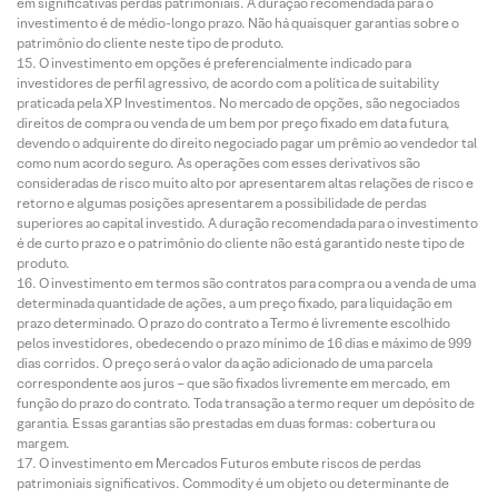
em significativas perdas patrimoniais. A duração recomendada para o
investimento é de médio-longo prazo. Não há quaisquer garantias sobre o
patrimônio do cliente neste tipo de produto.
O investimento em opções é preferencialmente indicado para
investidores de perfil agressivo, de acordo com a política de suitability
praticada pela XP Investimentos. No mercado de opções, são negociados
direitos de compra ou venda de um bem por preço fixado em data futura,
devendo o adquirente do direito negociado pagar um prêmio ao vendedor tal
como num acordo seguro. As operações com esses derivativos são
consideradas de risco muito alto por apresentarem altas relações de risco e
retorno e algumas posições apresentarem a possibilidade de perdas
superiores ao capital investido. A duração recomendada para o investimento
é de curto prazo e o patrimônio do cliente não está garantido neste tipo de
produto.
O investimento em termos são contratos para compra ou a venda de uma
determinada quantidade de ações, a um preço fixado, para liquidação em
prazo determinado. O prazo do contrato a Termo é livremente escolhido
pelos investidores, obedecendo o prazo mínimo de 16 dias e máximo de 999
dias corridos. O preço será o valor da ação adicionado de uma parcela
correspondente aos juros – que são fixados livremente em mercado, em
função do prazo do contrato. Toda transação a termo requer um depósito de
garantia. Essas garantias são prestadas em duas formas: cobertura ou
margem.
O investimento em Mercados Futuros embute riscos de perdas
patrimoniais significativos. Commodity é um objeto ou determinante de