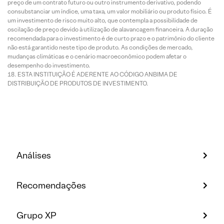
preço de um contrato futuro ou outro instrumento derivativo, podendo
consubstanciar um índice, uma taxa, um valor mobiliário ou produto físico. É
um investimento de risco muito alto, que contempla a possibilidade de
oscilação de preço devido à utilização de alavancagem financeira. A duração
recomendada para o investimento é de curto prazo e o patrimônio do cliente
não está garantido neste tipo de produto. As condições de mercado,
mudanças climáticas e o cenário macroeconômico podem afetar o
desempenho do investimento.
ESTA INSTITUIÇÃO É ADERENTE AO CÓDIGO ANBIMA DE
DISTRIBUIÇÃO DE PRODUTOS DE INVESTIMENTO.
Análises
Recomendações
Grupo XP