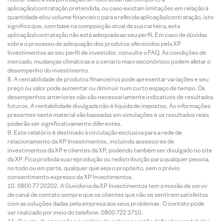
aplicação/contratação pretendida, ou caso existam limitações em relação à
quantidade e/ou volume financeiro para a referida aplicação/contratação, isto
significa que, com base na composição atual da sua carteira, esta
aplicação/contratação não está adequada ao seu perfil. Em caso de dúvidas
sobre o processo de adequação dos produtos oferecidos pela XP
Investimentos ao seu perfil de investidor, consulte o FAQ. As condições de
mercado, mudanças climáticas e o cenário macroeconômico podem afetar o
desempenho do investimento.
A rentabilidade de produtos financeiros pode apresentar variações e seu
preço ou valor pode aumentar ou diminuir num curto espaço de tempo. Os
desempenhos anteriores não são necessariamente indicativos de resultados
futuros. A rentabilidade divulgada não é líquida de impostos. As informações
presentes neste material são baseadas em simulações e os resultados reais
poderão ser significativamente diferentes.
Este relatório é destinado à circulação exclusiva para a rede de
relacionamento da XP Investimentos, incluindo assessores de
investimentos da XP e clientes da XP, podendo também ser divulgado no site
da XP. Fica proibida sua reprodução ou redistribuição para qualquer pessoa,
no todo ou em parte, qualquer que seja o propósito, sem o prévio
consentimento expresso da XP Investimentos.
0800 77 20202. A Ouvidoria da XP Investimentos tem a missão de servir
de canal de contato sempre que os clientes que não se sentirem satisfeitos
com as soluções dadas pela empresa aos seus problemas. O contato pode
ser realizado por meio do telefone: 0800 722 3710.