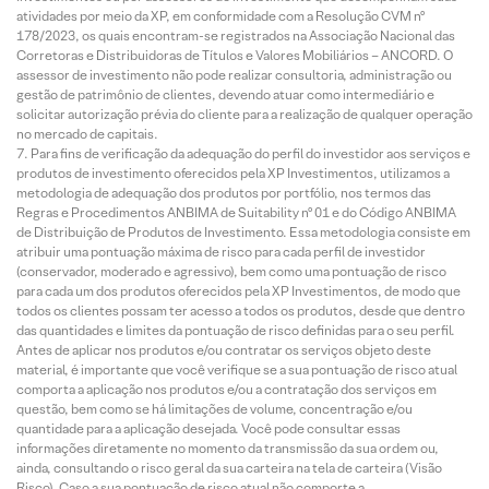
atividades por meio da XP, em conformidade com a Resolução CVM nº
178/2023, os quais encontram-se registrados na Associação Nacional das
Corretoras e Distribuidoras de Títulos e Valores Mobiliários – ANCORD. O
assessor de investimento não pode realizar consultoria, administração ou
gestão de patrimônio de clientes, devendo atuar como intermediário e
solicitar autorização prévia do cliente para a realização de qualquer operação
no mercado de capitais.
Para fins de verificação da adequação do perfil do investidor aos serviços e
produtos de investimento oferecidos pela XP Investimentos, utilizamos a
metodologia de adequação dos produtos por portfólio, nos termos das
Regras e Procedimentos ANBIMA de Suitability nº 01 e do Código ANBIMA
de Distribuição de Produtos de Investimento. Essa metodologia consiste em
atribuir uma pontuação máxima de risco para cada perfil de investidor
(conservador, moderado e agressivo), bem como uma pontuação de risco
para cada um dos produtos oferecidos pela XP Investimentos, de modo que
todos os clientes possam ter acesso a todos os produtos, desde que dentro
das quantidades e limites da pontuação de risco definidas para o seu perfil.
Antes de aplicar nos produtos e/ou contratar os serviços objeto deste
material, é importante que você verifique se a sua pontuação de risco atual
comporta a aplicação nos produtos e/ou a contratação dos serviços em
questão, bem como se há limitações de volume, concentração e/ou
quantidade para a aplicação desejada. Você pode consultar essas
informações diretamente no momento da transmissão da sua ordem ou,
ainda, consultando o risco geral da sua carteira na tela de carteira (Visão
Risco). Caso a sua pontuação de risco atual não comporte a