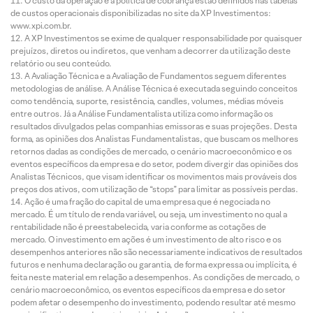
O custo da operação e a política de cobrança estão definidos nas tabelas
de custos operacionais disponibilizadas no site da XP Investimentos:
www.xpi.com.br.
A XP Investimentos se exime de qualquer responsabilidade por quaisquer
prejuízos, diretos ou indiretos, que venham a decorrer da utilização deste
relatório ou seu conteúdo.
A Avaliação Técnica e a Avaliação de Fundamentos seguem diferentes
metodologias de análise. A Análise Técnica é executada seguindo conceitos
como tendência, suporte, resistência, candles, volumes, médias móveis
entre outros. Já a Análise Fundamentalista utiliza como informação os
resultados divulgados pelas companhias emissoras e suas projeções. Desta
forma, as opiniões dos Analistas Fundamentalistas, que buscam os melhores
retornos dadas as condições de mercado, o cenário macroeconômico e os
eventos específicos da empresa e do setor, podem divergir das opiniões dos
Analistas Técnicos, que visam identificar os movimentos mais prováveis dos
preços dos ativos, com utilização de “stops” para limitar as possíveis perdas.
Ação é uma fração do capital de uma empresa que é negociada no
mercado. É um título de renda variável, ou seja, um investimento no qual a
rentabilidade não é preestabelecida, varia conforme as cotações de
mercado. O investimento em ações é um investimento de alto risco e os
desempenhos anteriores não são necessariamente indicativos de resultados
futuros e nenhuma declaração ou garantia, de forma expressa ou implícita, é
feita neste material em relação a desempenhos. As condições de mercado, o
cenário macroeconômico, os eventos específicos da empresa e do setor
podem afetar o desempenho do investimento, podendo resultar até mesmo