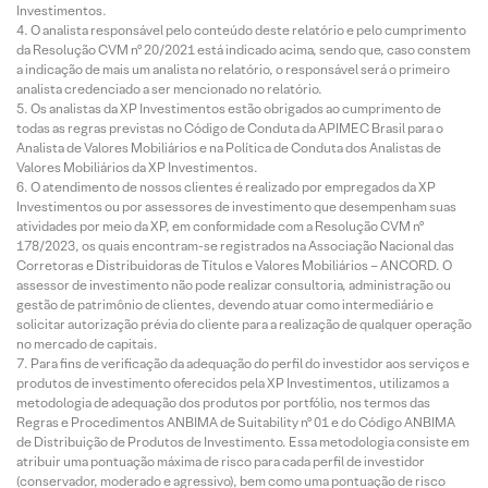
Investimentos.
O analista responsável pelo conteúdo deste relatório e pelo cumprimento
da Resolução CVM nº 20/2021 está indicado acima, sendo que, caso constem
a indicação de mais um analista no relatório, o responsável será o primeiro
analista credenciado a ser mencionado no relatório.
Os analistas da XP Investimentos estão obrigados ao cumprimento de
todas as regras previstas no Código de Conduta da APIMEC Brasil para o
Analista de Valores Mobiliários e na Política de Conduta dos Analistas de
Valores Mobiliários da XP Investimentos.
O atendimento de nossos clientes é realizado por empregados da XP
Investimentos ou por assessores de investimento que desempenham suas
atividades por meio da XP, em conformidade com a Resolução CVM nº
178/2023, os quais encontram-se registrados na Associação Nacional das
Corretoras e Distribuidoras de Títulos e Valores Mobiliários – ANCORD. O
assessor de investimento não pode realizar consultoria, administração ou
gestão de patrimônio de clientes, devendo atuar como intermediário e
solicitar autorização prévia do cliente para a realização de qualquer operação
no mercado de capitais.
Para fins de verificação da adequação do perfil do investidor aos serviços e
produtos de investimento oferecidos pela XP Investimentos, utilizamos a
metodologia de adequação dos produtos por portfólio, nos termos das
Regras e Procedimentos ANBIMA de Suitability nº 01 e do Código ANBIMA
de Distribuição de Produtos de Investimento. Essa metodologia consiste em
atribuir uma pontuação máxima de risco para cada perfil de investidor
(conservador, moderado e agressivo), bem como uma pontuação de risco