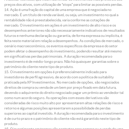
preços dos ativos, com utilização de “stops” para limitar as possíveis perdas.
Ação é uma fração do capital de uma empresa que é negociada no
mercado. É um título de renda variável, ou seja, um investimento no qual a
rentabilidade não é preestabelecida, varia conforme as cotações de
mercado. O investimento em ações é um investimento de alto risco e os
desempenhos anteriores não são necessariamente indicativos de resultados
futuros e nenhuma declaração ou garantia, de forma expressa ou implícita, é
feita neste material em relação a desempenhos. As condições de mercado, o
cenário macroeconômico, os eventos específicos da empresa e do setor
podem afetar o desempenho do investimento, podendo resultar até mesmo
em significativas perdas patrimoniais. A duração recomendada para o
investimento é de médio-longo prazo. Não há quaisquer garantias sobre o
patrimônio do cliente neste tipo de produto.
O investimento em opções é preferencialmente indicado para
investidores de perfil agressivo, de acordo com a política de suitability
praticada pela XP Investimentos. No mercado de opções, são negociados
direitos de compra ou venda de um bem por preço fixado em data futura,
devendo o adquirente do direito negociado pagar um prêmio ao vendedor tal
como num acordo seguro. As operações com esses derivativos são
consideradas de risco muito alto por apresentarem altas relações de risco e
retorno e algumas posições apresentarem a possibilidade de perdas
superiores ao capital investido. A duração recomendada para o investimento
é de curto prazo e o patrimônio do cliente não está garantido neste tipo de
produto.
O investimento em termos são contratos para compra ou a venda de uma