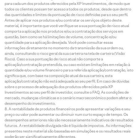
para cada um dos produtos oferecidos pela XP Investimentos, de modo que
todos os clientes possam ter acesso a todos os produtos, desde que dentro
das quantidades e limites da pontuação de risco definidas para o seu perfil.
Antes de aplicar nos produtos e/ou contratar os serviços objeto deste
material, é importante que você verifique se a sua pontuação de risco atual
comporta a aplicação nos produtos e/ou a contratação dos serviços em
questão, bem como se há limitações de volume, concentração e/ou
quantidade para a aplicação desejada. Você pode consultar essas
informações diretamente no momento da transmissão da sua ordem ou,
ainda, consultando o risco geral da sua carteira na tela de carteira (Visão
Risco). Caso a sua pontuação de risco atual não comporte a
aplicação/contratação pretendida, ou caso existam limitações em relação à
quantidade e/ou volume financeiro para a referida aplicação/contratação, isto
significa que, com base na composição atual da sua carteira, esta
aplicação/contratação não está adequada ao seu perfil. Em caso de dúvidas
sobre o processo de adequação dos produtos oferecidos pela XP
Investimentos ao seu perfil de investidor, consulte o FAQ. As condições de
mercado, mudanças climáticas e o cenário macroeconômico podem afetar o
desempenho do investimento.
A rentabilidade de produtos financeiros pode apresentar variações e seu
preço ou valor pode aumentar ou diminuir num curto espaço de tempo. Os
desempenhos anteriores não são necessariamente indicativos de resultados
futuros. A rentabilidade divulgada não é líquida de impostos. As informações
presentes neste material são baseadas em simulações e os resultados reais
poderão ser significativamente diferentes.