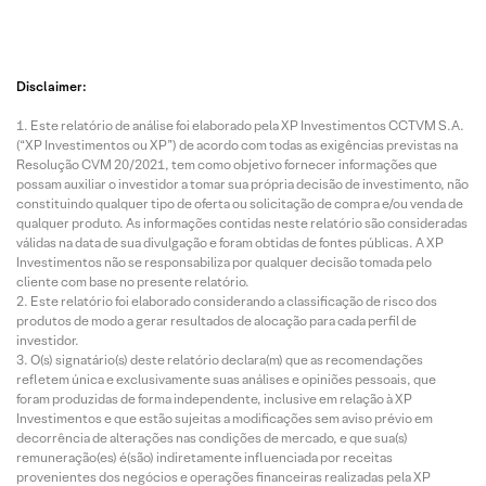
Disclaimer:
Este relatório de análise foi elaborado pela XP Investimentos CCTVM S.A.
(“XP Investimentos ou XP”) de acordo com todas as exigências previstas na
Resolução CVM 20/2021, tem como objetivo fornecer informações que
possam auxiliar o investidor a tomar sua própria decisão de investimento, não
constituindo qualquer tipo de oferta ou solicitação de compra e/ou venda de
qualquer produto. As informações contidas neste relatório são consideradas
válidas na data de sua divulgação e foram obtidas de fontes públicas. A XP
Investimentos não se responsabiliza por qualquer decisão tomada pelo
cliente com base no presente relatório.
Este relatório foi elaborado considerando a classificação de risco dos
produtos de modo a gerar resultados de alocação para cada perfil de
investidor.
O(s) signatário(s) deste relatório declara(m) que as recomendações
refletem única e exclusivamente suas análises e opiniões pessoais, que
foram produzidas de forma independente, inclusive em relação à XP
Investimentos e que estão sujeitas a modificações sem aviso prévio em
decorrência de alterações nas condições de mercado, e que sua(s)
remuneração(es) é(são) indiretamente influenciada por receitas
provenientes dos negócios e operações financeiras realizadas pela XP