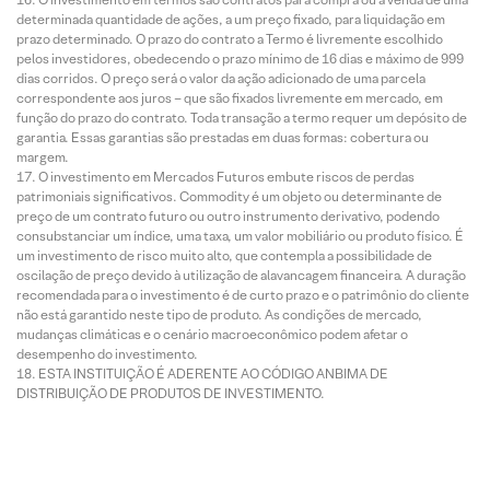
determinada quantidade de ações, a um preço fixado, para liquidação em
prazo determinado. O prazo do contrato a Termo é livremente escolhido
pelos investidores, obedecendo o prazo mínimo de 16 dias e máximo de 999
dias corridos. O preço será o valor da ação adicionado de uma parcela
correspondente aos juros – que são fixados livremente em mercado, em
função do prazo do contrato. Toda transação a termo requer um depósito de
garantia. Essas garantias são prestadas em duas formas: cobertura ou
margem.
O investimento em Mercados Futuros embute riscos de perdas
patrimoniais significativos. Commodity é um objeto ou determinante de
preço de um contrato futuro ou outro instrumento derivativo, podendo
consubstanciar um índice, uma taxa, um valor mobiliário ou produto físico. É
um investimento de risco muito alto, que contempla a possibilidade de
oscilação de preço devido à utilização de alavancagem financeira. A duração
recomendada para o investimento é de curto prazo e o patrimônio do cliente
não está garantido neste tipo de produto. As condições de mercado,
mudanças climáticas e o cenário macroeconômico podem afetar o
desempenho do investimento.
ESTA INSTITUIÇÃO É ADERENTE AO CÓDIGO ANBIMA DE
DISTRIBUIÇÃO DE PRODUTOS DE INVESTIMENTO.