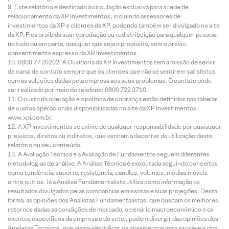
Este relatório é destinado à circulação exclusiva para a rede de
relacionamento da XP Investimentos, incluindo assessores de
investimentos da XP e clientes da XP, podendo também ser divulgado no site
da XP. Fica proibida sua reprodução ou redistribuição para qualquer pessoa,
no todo ou em parte, qualquer que seja o propósito, sem o prévio
consentimento expresso da XP Investimentos.
0800 77 20202. A Ouvidoria da XP Investimentos tem a missão de servir
de canal de contato sempre que os clientes que não se sentirem satisfeitos
com as soluções dadas pela empresa aos seus problemas. O contato pode
ser realizado por meio do telefone: 0800 722 3710.
O custo da operação e a política de cobrança estão definidos nas tabelas
de custos operacionais disponibilizadas no site da XP Investimentos:
www.xpi.com.br.
A XP Investimentos se exime de qualquer responsabilidade por quaisquer
prejuízos, diretos ou indiretos, que venham a decorrer da utilização deste
relatório ou seu conteúdo.
A Avaliação Técnica e a Avaliação de Fundamentos seguem diferentes
metodologias de análise. A Análise Técnica é executada seguindo conceitos
como tendência, suporte, resistência, candles, volumes, médias móveis
entre outros. Já a Análise Fundamentalista utiliza como informação os
resultados divulgados pelas companhias emissoras e suas projeções. Desta
forma, as opiniões dos Analistas Fundamentalistas, que buscam os melhores
retornos dadas as condições de mercado, o cenário macroeconômico e os
eventos específicos da empresa e do setor, podem divergir das opiniões dos
Analistas Técnicos, que visam identificar os movimentos mais prováveis dos