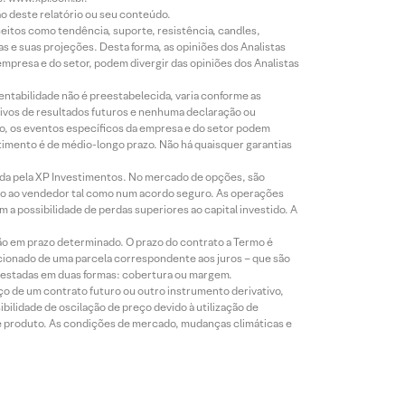
ão deste relatório ou seu conteúdo.
eitos como tendência, suporte, resistência, candles,
s e suas projeções. Desta forma, as opiniões dos Analistas
presa e do setor, podem divergir das opiniões dos Analistas
entabilidade não é preestabelecida, varia conforme as
ivos de resultados futuros e nenhuma declaração ou
co, os eventos específicos da empresa e do setor podem
timento é de médio-longo prazo. Não há quaisquer garantias
icada pela XP Investimentos. No mercado de opções, são
mio ao vendedor tal como num acordo seguro. As operações
a possibilidade de perdas superiores ao capital investido. A
ão em prazo determinado. O prazo do contrato a Termo é
icionado de uma parcela correspondente aos juros – que são
prestadas em duas formas: cobertura ou margem.
o de um contrato futuro ou outro instrumento derivativo,
bilidade de oscilação de preço devido à utilização de
de produto. As condições de mercado, mudanças climáticas e