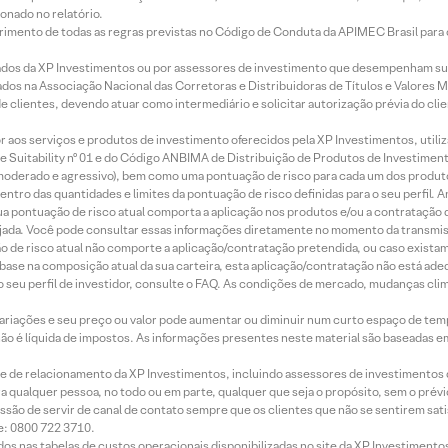
onado no relatório.
imento de todas as regras previstas no Código de Conduta da APIMEC Brasil para o 
ados da XP Investimentos ou por assessores de investimento que desempenham sua
os na Associação Nacional das Corretoras e Distribuidoras de Títulos e Valores 
de clientes, devendo atuar como intermediário e solicitar autorização prévia do cl
idor aos serviços e produtos de investimento oferecidos pela XP Investimentos, uti
 Suitability nº 01 e do Código ANBIMA de Distribuição de Produtos de Investimen
r, moderado e agressivo), bem como uma pontuação de risco para cada um dos produ
ntro das quantidades e limites da pontuação de risco definidas para o seu perfil. A
 sua pontuação de risco atual comporta a aplicação nos produtos e/ou a contratação
jada. Você pode consultar essas informações diretamente no momento da transmissã
ação de risco atual não comporte a aplicação/contratação pretendida, ou caso exista
m base na composição atual da sua carteira, esta aplicação/contratação não está ad
 seu perfil de investidor, consulte o FAQ. As condições de mercado, mudanças cl
 variações e seu preço ou valor pode aumentar ou diminuir num curto espaço de t
 não é líquida de impostos. As informações presentes neste material são baseadas e
rede de relacionamento da XP Investimentos, incluindo assessores de investimentos
ara qualquer pessoa, no todo ou em parte, qualquer que seja o propósito, sem o pr
ssão de servir de canal de contato sempre que os clientes que não se sentirem sat
e: 0800 722 3710.
dos nas tabelas de custos operacionais disponibilizadas no site da XP Investimento