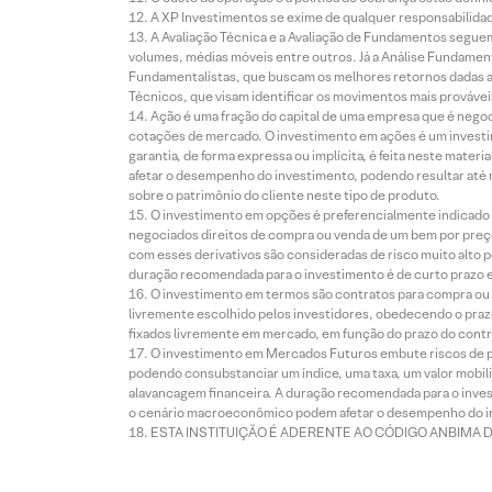
A XP Investimentos se exime de qualquer responsabilidade
A Avaliação Técnica e a Avaliação de Fundamentos seguem
volumes, médias móveis entre outros. Já a Análise Fundament
Fundamentalistas, que buscam os melhores retornos dadas as
Técnicos, que visam identificar os movimentos mais prováveis 
Ação é uma fração do capital de uma empresa que é negoci
cotações de mercado. O investimento em ações é um investi
garantia, de forma expressa ou implícita, é feita neste ma
afetar o desempenho do investimento, podendo resultar até 
sobre o patrimônio do cliente neste tipo de produto.
O investimento em opções é preferencialmente indicado pa
negociados direitos de compra ou venda de um bem por preço
com esses derivativos são consideradas de risco muito alto p
duração recomendada para o investimento é de curto prazo e 
O investimento em termos são contratos para compra ou a
livremente escolhido pelos investidores, obedecendo o prazo
fixados livremente em mercado, em função do prazo do contr
O investimento em Mercados Futuros embute riscos de pe
podendo consubstanciar um índice, uma taxa, um valor mobiliá
alavancagem financeira. A duração recomendada para o invest
o cenário macroeconômico podem afetar o desempenho do i
ESTA INSTITUIÇÃO É ADERENTE AO CÓDIGO ANBIMA 