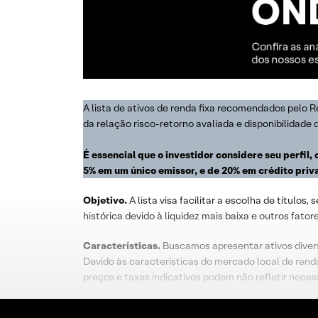
A lista de ativos de renda fixa recomendados pelo
da relação risco-retorno avaliada e disponibilidad
É essencial que o investidor considere seu perfil
5% em um único emissor, e de 20% em crédito priv
Objetivo.
A lista visa facilitar a escolha de título
histórica devido à liquidez mais baixa e outros fato
Características.
Buscamos apresentar ativos diversi
Devido às características do mercado local de renda
preços e taxas indicativos podem não refletir nec