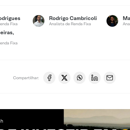
odrigues
Rodrigo Cambricoli
Ma
Renda Fixa
Analista de Renda Fixa
Ana
eiras,
Renda Fixa
Compartilhar: