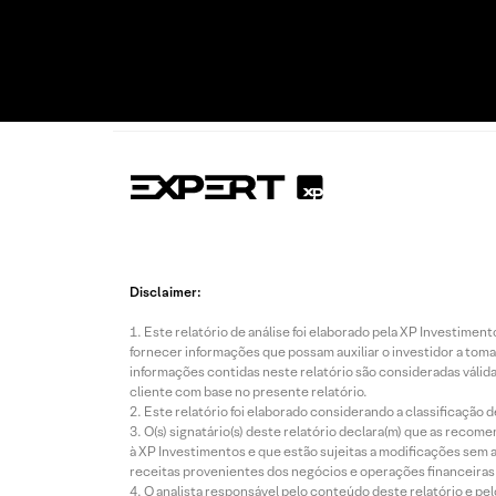
Disclaimer:
Este relatório de análise foi elaborado pela XP Investim
fornecer informações que possam auxiliar o investidor a toma
informações contidas neste relatório são consideradas válida
cliente com base no presente relatório.
Este relatório foi elaborado considerando a classificação d
O(s) signatário(s) deste relatório declara(m) que as reco
à XP Investimentos e que estão sujeitas a modificações sem 
receitas provenientes dos negócios e operações financeiras 
O analista responsável pelo conteúdo deste relatório e pe