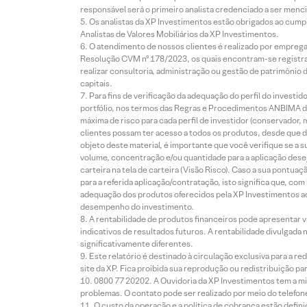
responsável será o primeiro analista credenciado a ser menci
Os analistas da XP Investimentos estão obrigados ao cumpr
Analistas de Valores Mobiliários da XP Investimentos.
O atendimento de nossos clientes é realizado por empreg
Resolução CVM nº 178/2023, os quais encontram-se registrad
realizar consultoria, administração ou gestão de patrimônio 
capitais.
Para fins de verificação da adequação do perfil do invest
portfólio, nos termos das Regras e Procedimentos ANBIMA de
máxima de risco para cada perfil de investidor (conservado
clientes possam ter acesso a todos os produtos, desde que de
objeto deste material, é importante que você verifique se a
volume, concentração e/ou quantidade para a aplicação dese
carteira na tela de carteira (Visão Risco). Caso a sua pontu
para a referida aplicação/contratação, isto significa que, co
adequação dos produtos oferecidos pela XP Investimentos ao
desempenho do investimento.
A rentabilidade de produtos financeiros pode apresentar
indicativos de resultados futuros. A rentabilidade divulgada
significativamente diferentes.
Este relatório é destinado à circulação exclusiva para a 
site da XP. Fica proibida sua reprodução ou redistribuição p
0800 77 20202. A Ouvidoria da XP Investimentos tem a mi
problemas. O contato pode ser realizado por meio do telefon
O custo da operação e a política de cobrança estão defini