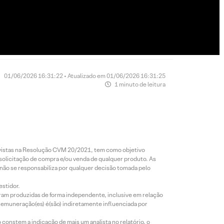
01/06/2026 16:31:22 • Atualizado em 01/06/2026 16:31:25
1 minuto de leitura
revistas na Resolução CVM 20/2021, tem como objetivo
 solicitação de compra e/ou venda de qualquer produto. As
 não se responsabiliza por qualquer decisão tomada pelo
estidor.
foram produzidas de forma independente, inclusive em relação
 remuneração(es) é(são) indiretamente influenciada por
constem a indicação de mais um analista no relatório, o