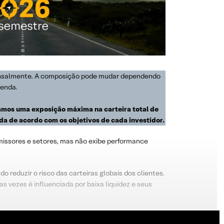
a mensalmente. A composição pode mudar dependendo
venda.
ndamos uma exposição máxima na carteira total de
da de acordo com os objetivos de cada investidor.
 emissores e setores, mas não exibe performance
 reduzir o risco das carteiras globais dos clientes.
s vezes é influenciada por baixa liquidez e seus