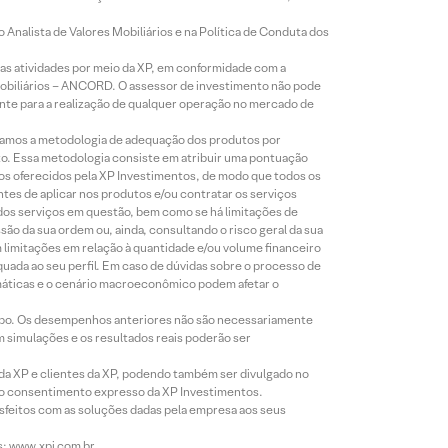
Analista de Valores Mobiliários e na Política de Conduta dos
s atividades por meio da XP, em conformidade com a
Mobiliários – ANCORD. O assessor de investimento não pode
iente para a realização de qualquer operação no mercado de
lizamos a metodologia de adequação dos produtos por
to. Essa metodologia consiste em atribuir uma pontuação
tos oferecidos pela XP Investimentos, de modo que todos os
ntes de aplicar nos produtos e/ou contratar os serviços
 dos serviços em questão, bem como se há limitações de
o da sua ordem ou, ainda, consultando o risco geral da sua
m limitações em relação à quantidade e/ou volume financeiro
equada ao seu perfil. Em caso de dúvidas sobre o processo de
imáticas e o cenário macroeconômico podem afetar o
empo. Os desempenhos anteriores não são necessariamente
m simulações e os resultados reais poderão ser
 da XP e clientes da XP, podendo também ser divulgado no
évio consentimento expresso da XP Investimentos.
isfeitos com as soluções dadas pela empresa aos seus
s: www.xpi.com.br.