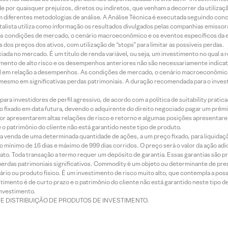
 por quaisquer prejuízos, diretos ou indiretos, que venham a decorrer da utilizaç
 diferentes metodologias de análise. A Análise Técnica é executada seguindo conc
alista utiliza como informação os resultados divulgados pelas companhias emissora
 condições de mercado, o cenário macroeconômico e os eventos específicos da em
dos preços dos ativos, com utilização de “stops” para limitar as possíveis perdas.
ada no mercado. É um título de renda variável, ou seja, um investimento no qual a r
mento de alto risco e os desempenhos anteriores não são necessariamente indicat
terial em relação a desempenhos. As condições de mercado, o cenário macroeconômi
mesmo em significativas perdas patrimoniais. A duração recomendada para o inves
ra investidores de perfil agressivo, de acordo com a política de suitability prat
 fixado em data futura, devendo o adquirente do direito negociado pagar um prê
or apresentarem altas relações de risco e retorno e algumas posições apresentarem 
o patrimônio do cliente não está garantido neste tipo de produto.
 venda de uma determinada quantidade de ações, a um preço fixado, para liquidaç
 mínimo de 16 dias e máximo de 999 dias corridos. O preço será o valor da ação ad
ato. Toda transação a termo requer um depósito de garantia. Essas garantias são 
rdas patrimoniais significativos. Commodity é um objeto ou determinante de preç
rio ou produto físico. É um investimento de risco muito alto, que contempla a possi
imento é de curto prazo e o patrimônio do cliente não está garantido neste tipo 
nvestimento.
DE DISTRIBUIÇÃO DE PRODUTOS DE INVESTIMENTO.