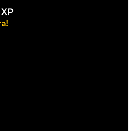
 XP
ra!