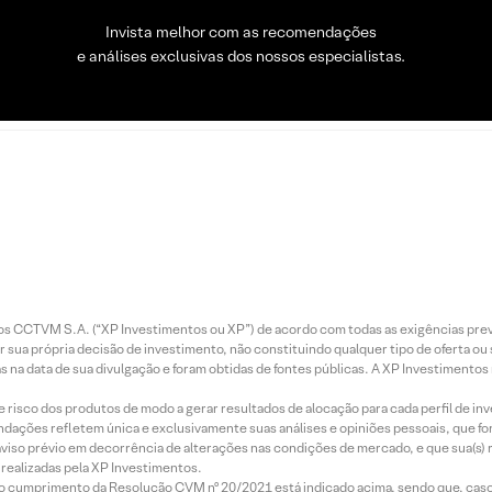
Invista melhor com as recomendações
e análises exclusivas dos nossos especialistas.
entos CCTVM S.A. (“XP Investimentos ou XP”) de acordo com todas as exigências p
r sua própria decisão de investimento, não constituindo qualquer tipo de oferta ou
s na data de sua divulgação e foram obtidas de fontes públicas. A XP Investimentos
e risco dos produtos de modo a gerar resultados de alocação para cada perfil de inv
mendações refletem única e exclusivamente suas análises e opiniões pessoais, que 
aviso prévio em decorrência de alterações nas condições de mercado, e que sua(s)
realizadas pela XP Investimentos.
lo cumprimento da Resolução CVM nº 20/2021 está indicado acima, sendo que, caso 