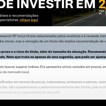
 Research XP inclui títulos selecionados pelos analistas e é revisad
e dos ativos, mas a remoção de um título não implica recomendação de 
, o prazo e o risco do título, além do tamanho da alocação. Recome
ado. Note que trata-se apenas de uma sugestão, que pode ser ajusta
s, sem buscar superar índices. Ela apresenta ativos variados em prazos,
res do mercado local.
ficados em termos de prazos, indexadores, emissores e setores, visando
 fixa, não apresentamos a performance histórica dos títulos, pois muita
essariamente as negociações de mercado.