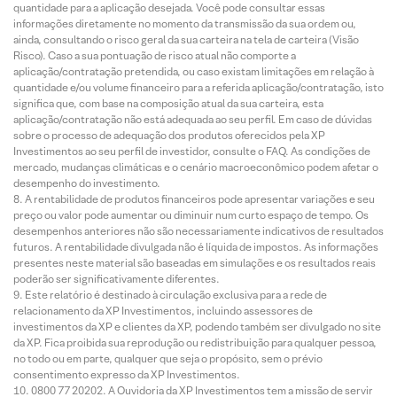
quantidade para a aplicação desejada. Você pode consultar essas
informações diretamente no momento da transmissão da sua ordem ou,
ainda, consultando o risco geral da sua carteira na tela de carteira (Visão
Risco). Caso a sua pontuação de risco atual não comporte a
aplicação/contratação pretendida, ou caso existam limitações em relação à
quantidade e/ou volume financeiro para a referida aplicação/contratação, isto
significa que, com base na composição atual da sua carteira, esta
aplicação/contratação não está adequada ao seu perfil. Em caso de dúvidas
sobre o processo de adequação dos produtos oferecidos pela XP
Investimentos ao seu perfil de investidor, consulte o FAQ. As condições de
mercado, mudanças climáticas e o cenário macroeconômico podem afetar o
desempenho do investimento.
A rentabilidade de produtos financeiros pode apresentar variações e seu
preço ou valor pode aumentar ou diminuir num curto espaço de tempo. Os
desempenhos anteriores não são necessariamente indicativos de resultados
futuros. A rentabilidade divulgada não é líquida de impostos. As informações
presentes neste material são baseadas em simulações e os resultados reais
poderão ser significativamente diferentes.
Este relatório é destinado à circulação exclusiva para a rede de
relacionamento da XP Investimentos, incluindo assessores de
investimentos da XP e clientes da XP, podendo também ser divulgado no site
da XP. Fica proibida sua reprodução ou redistribuição para qualquer pessoa,
no todo ou em parte, qualquer que seja o propósito, sem o prévio
consentimento expresso da XP Investimentos.
0800 77 20202. A Ouvidoria da XP Investimentos tem a missão de servir