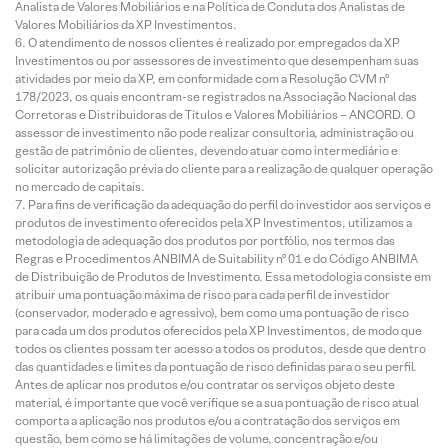
Analista de Valores Mobiliários e na Política de Conduta dos Analistas de
Valores Mobiliários da XP Investimentos.
O atendimento de nossos clientes é realizado por empregados da XP
Investimentos ou por assessores de investimento que desempenham suas
atividades por meio da XP, em conformidade com a Resolução CVM nº
178/2023, os quais encontram-se registrados na Associação Nacional das
Corretoras e Distribuidoras de Títulos e Valores Mobiliários – ANCORD. O
assessor de investimento não pode realizar consultoria, administração ou
gestão de patrimônio de clientes, devendo atuar como intermediário e
solicitar autorização prévia do cliente para a realização de qualquer operação
no mercado de capitais.
Para fins de verificação da adequação do perfil do investidor aos serviços e
produtos de investimento oferecidos pela XP Investimentos, utilizamos a
metodologia de adequação dos produtos por portfólio, nos termos das
Regras e Procedimentos ANBIMA de Suitability nº 01 e do Código ANBIMA
de Distribuição de Produtos de Investimento. Essa metodologia consiste em
atribuir uma pontuação máxima de risco para cada perfil de investidor
(conservador, moderado e agressivo), bem como uma pontuação de risco
para cada um dos produtos oferecidos pela XP Investimentos, de modo que
todos os clientes possam ter acesso a todos os produtos, desde que dentro
das quantidades e limites da pontuação de risco definidas para o seu perfil.
Antes de aplicar nos produtos e/ou contratar os serviços objeto deste
material, é importante que você verifique se a sua pontuação de risco atual
comporta a aplicação nos produtos e/ou a contratação dos serviços em
questão, bem como se há limitações de volume, concentração e/ou