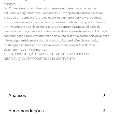
margem.
O investimento em Mercados Futuros embute riscos de perdas
patrimoniais significativos. Commodity é um objeto ou determinante de
preço de um contrato futuro ou outro instrumento derivativo, podendo
consubstanciar um índice, uma taxa, um valor mobiliário ou produto físico. É
um investimento de risco muito alto, que contempla a possibilidade de
oscilação de preço devido à utilização de alavancagem financeira. A duração
recomendada para o investimento é de curto prazo e o patrimônio do cliente
não está garantido neste tipo de produto. As condições de mercado,
mudanças climáticas e o cenário macroeconômico podem afetar o
desempenho do investimento.
ESTA INSTITUIÇÃO É ADERENTE AO CÓDIGO ANBIMA DE
DISTRIBUIÇÃO DE PRODUTOS DE INVESTIMENTO.
Análises
Recomendações