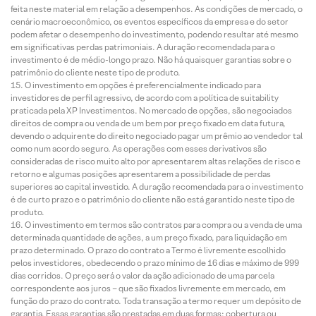
feita neste material em relação a desempenhos. As condições de mercado, o
cenário macroeconômico, os eventos específicos da empresa e do setor
podem afetar o desempenho do investimento, podendo resultar até mesmo
em significativas perdas patrimoniais. A duração recomendada para o
investimento é de médio-longo prazo. Não há quaisquer garantias sobre o
patrimônio do cliente neste tipo de produto.
O investimento em opções é preferencialmente indicado para
investidores de perfil agressivo, de acordo com a política de suitability
praticada pela XP Investimentos. No mercado de opções, são negociados
direitos de compra ou venda de um bem por preço fixado em data futura,
devendo o adquirente do direito negociado pagar um prêmio ao vendedor tal
como num acordo seguro. As operações com esses derivativos são
consideradas de risco muito alto por apresentarem altas relações de risco e
retorno e algumas posições apresentarem a possibilidade de perdas
superiores ao capital investido. A duração recomendada para o investimento
é de curto prazo e o patrimônio do cliente não está garantido neste tipo de
produto.
O investimento em termos são contratos para compra ou a venda de uma
determinada quantidade de ações, a um preço fixado, para liquidação em
prazo determinado. O prazo do contrato a Termo é livremente escolhido
pelos investidores, obedecendo o prazo mínimo de 16 dias e máximo de 999
dias corridos. O preço será o valor da ação adicionado de uma parcela
correspondente aos juros – que são fixados livremente em mercado, em
função do prazo do contrato. Toda transação a termo requer um depósito de
garantia. Essas garantias são prestadas em duas formas: cobertura ou