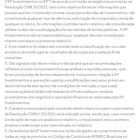
(“XP Investimentos ou XP”) de acordo com todas as exigências previstas na
Resolução CVM 20/2021, tem como objetivo fornecer informações que
possam auxiliar o investidor a tomar sua própria decisão de investimento, não
constituindo qualquer tipo de oferta ou solicitação de compra e/ou venda de
qualquer produto. As informações contidas neste relatório são consideradas
válidas na data de sua divulgação e foram obtidas de fontes públicas. A XP
Investimentos não se responsabiliza por qualquer decisão tomada pelo
cliente com base no presente relatório.
Este relatório foi elaborado considerando a classificação de risco dos
produtos de modo a gerar resultados de alocação para cada perfil de
investidor.
O(s) signatário(s) deste relatório declara(m) que as recomendações
refletem única e exclusivamente suas análises e opiniões pessoais, que
foram produzidas de forma independente, inclusive em relação à XP
Investimentos e que estão sujeitas a modificações sem aviso prévio em
decorrência de alterações nas condições de mercado, e que sua(s)
remuneração(es) é(são) indiretamente influenciada por receitas
provenientes dos negócios e operações financeiras realizadas pela XP
Investimentos.
O analista responsável pelo conteúdo deste relatório e pelo cumprimento
da Resolução CVM nº 20/2021 está indicado acima, sendo que, caso constem
a indicação de mais um analista no relatório, o responsável será o primeiro
analista credenciado a ser mencionado no relatório.
Os analistas da XP Investimentos estão obrigados ao cumprimento de
todas as regras previstas no Código de Conduta da APIMEC Brasil para o