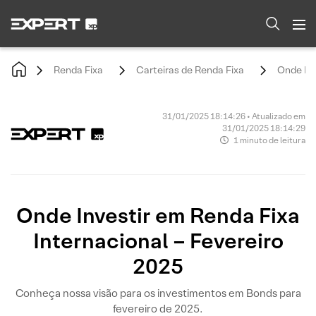
Renda Fixa
Carteiras de Renda Fixa
Onde Inv
31/01/2025 18:14:26 • Atualizado em
31/01/2025 18:14:29
1 minuto de leitura
Onde Investir em Renda Fixa
Internacional – Fevereiro
2025
Conheça nossa visão para os investimentos em Bonds para
fevereiro de 2025.