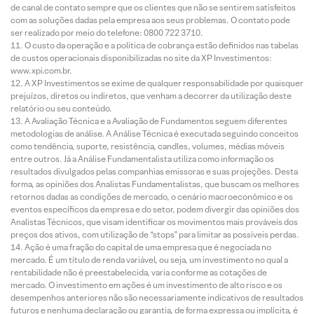
de canal de contato sempre que os clientes que não se sentirem satisfeitos
com as soluções dadas pela empresa aos seus problemas. O contato pode
ser realizado por meio do telefone: 0800 722 3710.
O custo da operação e a política de cobrança estão definidos nas tabelas
de custos operacionais disponibilizadas no site da XP Investimentos:
www.xpi.com.br.
A XP Investimentos se exime de qualquer responsabilidade por quaisquer
prejuízos, diretos ou indiretos, que venham a decorrer da utilização deste
relatório ou seu conteúdo.
A Avaliação Técnica e a Avaliação de Fundamentos seguem diferentes
metodologias de análise. A Análise Técnica é executada seguindo conceitos
como tendência, suporte, resistência, candles, volumes, médias móveis
entre outros. Já a Análise Fundamentalista utiliza como informação os
resultados divulgados pelas companhias emissoras e suas projeções. Desta
forma, as opiniões dos Analistas Fundamentalistas, que buscam os melhores
retornos dadas as condições de mercado, o cenário macroeconômico e os
eventos específicos da empresa e do setor, podem divergir das opiniões dos
Analistas Técnicos, que visam identificar os movimentos mais prováveis dos
preços dos ativos, com utilização de “stops” para limitar as possíveis perdas.
Ação é uma fração do capital de uma empresa que é negociada no
mercado. É um título de renda variável, ou seja, um investimento no qual a
rentabilidade não é preestabelecida, varia conforme as cotações de
mercado. O investimento em ações é um investimento de alto risco e os
desempenhos anteriores não são necessariamente indicativos de resultados
futuros e nenhuma declaração ou garantia, de forma expressa ou implícita, é