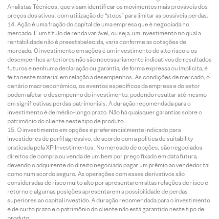
Analistas Técnicos, que visam identificar os movimentos mais prováveis dos
preços dos ativos, com utilização de “stops” para limitar as possíveis perdas.
Ação é uma fração do capital de uma empresa que é negociada no
mercado. É um título de renda variável, ou seja, um investimento no qual a
rentabilidade não é preestabelecida, varia conforme as cotações de
mercado. O investimento em ações é um investimento de alto risco e os
desempenhos anteriores não são necessariamente indicativos de resultados
futuros e nenhuma declaração ou garantia, de forma expressa ou implícita, é
feita neste material em relação a desempenhos. As condições de mercado, o
cenário macroeconômico, os eventos específicos da empresa e do setor
podem afetar o desempenho do investimento, podendo resultar até mesmo
em significativas perdas patrimoniais. A duração recomendada para o
investimento é de médio-longo prazo. Não há quaisquer garantias sobre o
patrimônio do cliente neste tipo de produto.
O investimento em opções é preferencialmente indicado para
investidores de perfil agressivo, de acordo com a política de suitability
praticada pela XP Investimentos. No mercado de opções, são negociados
direitos de compra ou venda de um bem por preço fixado em data futura,
devendo o adquirente do direito negociado pagar um prêmio ao vendedor tal
como num acordo seguro. As operações com esses derivativos são
consideradas de risco muito alto por apresentarem altas relações de risco e
retorno e algumas posições apresentarem a possibilidade de perdas
superiores ao capital investido. A duração recomendada para o investimento
é de curto prazo e o patrimônio do cliente não está garantido neste tipo de
produto.