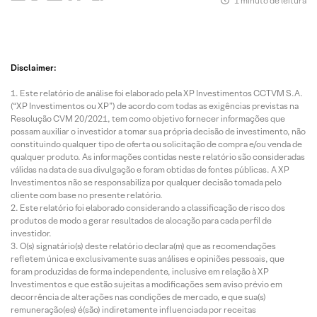
1 minuto de leitura
Disclaimer:
Este relatório de análise foi elaborado pela XP Investimentos CCTVM S.A.
(“XP Investimentos ou XP”) de acordo com todas as exigências previstas na
Resolução CVM 20/2021, tem como objetivo fornecer informações que
possam auxiliar o investidor a tomar sua própria decisão de investimento, não
constituindo qualquer tipo de oferta ou solicitação de compra e/ou venda de
qualquer produto. As informações contidas neste relatório são consideradas
válidas na data de sua divulgação e foram obtidas de fontes públicas. A XP
Investimentos não se responsabiliza por qualquer decisão tomada pelo
cliente com base no presente relatório.
Este relatório foi elaborado considerando a classificação de risco dos
produtos de modo a gerar resultados de alocação para cada perfil de
investidor.
O(s) signatário(s) deste relatório declara(m) que as recomendações
refletem única e exclusivamente suas análises e opiniões pessoais, que
foram produzidas de forma independente, inclusive em relação à XP
Investimentos e que estão sujeitas a modificações sem aviso prévio em
decorrência de alterações nas condições de mercado, e que sua(s)
remuneração(es) é(são) indiretamente influenciada por receitas