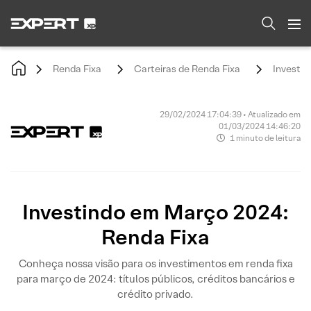
Renda Fixa
Carteiras de Renda Fixa
Investin
29/02/2024 17:04:39 • Atualizado em
01/03/2024 14:46:20
1 minuto de leitura
Investindo em Março 2024:
Renda Fixa
Conheça nossa visão para os investimentos em renda fixa
para março de 2024: títulos públicos, créditos bancários e
crédito privado.