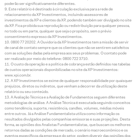
poderão ser significativamente diferentes.
Este relatório é destinado à circulação exclusiva para a rede de
relacionamento da XP Investimentos, incluindo assessores de
investimentos da XP e clientes da XP, podendo também ser divulgado no site
da XP. Fica proibida sua reprodução ou redistribuição para qualquer pessoa,
no todo ou em parte, qualquer que seja o propósito, sem o prévio
consentimento expresso da XP Investimentos.
0800 77 20202. A Ouvidoria da XP Investimentos tem a missão de servir
de canal de contato sempre que os clientes que não se sentirem satisfeitos
com as soluções dadas pela empresa aos seus problemas. O contato pode
ser realizado por meio do telefone: 0800 722 3710.
O custo da operação e a política de cobrança estão definidos nas tabelas
de custos operacionais disponibilizadas no site da XP Investimentos:
www.xpi.com.br.
A XP Investimentos se exime de qualquer responsabilidade por quaisquer
prejuízos, diretos ou indiretos, que venham a decorrer da utilização deste
relatório ou seu conteúdo.
A Avaliação Técnica e a Avaliação de Fundamentos seguem diferentes
metodologias de análise. A Análise Técnica é executada seguindo conceitos
como tendência, suporte, resistência, candles, volumes, médias móveis
entre outros. Já a Análise Fundamentalista utiliza como informação os
resultados divulgados pelas companhias emissoras e suas projeções. Desta
forma, as opiniões dos Analistas Fundamentalistas, que buscam os melhores
retornos dadas as condições de mercado, o cenário macroeconômico e os
eventos específicos da empresa e do setor, podem divergir das opiniões dos