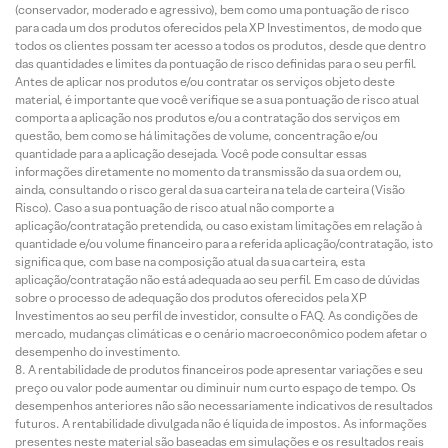
(conservador, moderado e agressivo), bem como uma pontuação de risco
para cada um dos produtos oferecidos pela XP Investimentos, de modo que
todos os clientes possam ter acesso a todos os produtos, desde que dentro
das quantidades e limites da pontuação de risco definidas para o seu perfil.
Antes de aplicar nos produtos e/ou contratar os serviços objeto deste
material, é importante que você verifique se a sua pontuação de risco atual
comporta a aplicação nos produtos e/ou a contratação dos serviços em
questão, bem como se há limitações de volume, concentração e/ou
quantidade para a aplicação desejada. Você pode consultar essas
informações diretamente no momento da transmissão da sua ordem ou,
ainda, consultando o risco geral da sua carteira na tela de carteira (Visão
Risco). Caso a sua pontuação de risco atual não comporte a
aplicação/contratação pretendida, ou caso existam limitações em relação à
quantidade e/ou volume financeiro para a referida aplicação/contratação, isto
significa que, com base na composição atual da sua carteira, esta
aplicação/contratação não está adequada ao seu perfil. Em caso de dúvidas
sobre o processo de adequação dos produtos oferecidos pela XP
Investimentos ao seu perfil de investidor, consulte o FAQ. As condições de
mercado, mudanças climáticas e o cenário macroeconômico podem afetar o
desempenho do investimento.
A rentabilidade de produtos financeiros pode apresentar variações e seu
preço ou valor pode aumentar ou diminuir num curto espaço de tempo. Os
desempenhos anteriores não são necessariamente indicativos de resultados
futuros. A rentabilidade divulgada não é líquida de impostos. As informações
presentes neste material são baseadas em simulações e os resultados reais