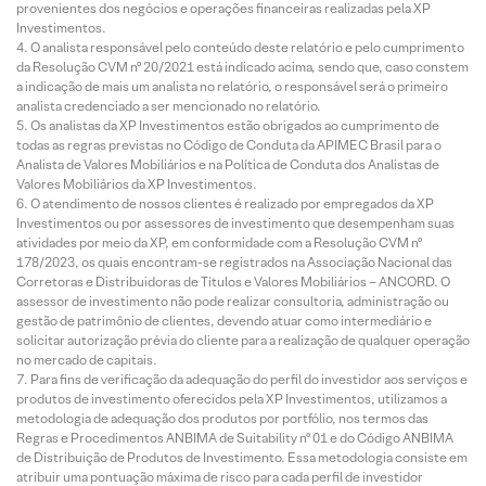
provenientes dos negócios e operações financeiras realizadas pela XP
Investimentos.
O analista responsável pelo conteúdo deste relatório e pelo cumprimento
da Resolução CVM nº 20/2021 está indicado acima, sendo que, caso constem
a indicação de mais um analista no relatório, o responsável será o primeiro
analista credenciado a ser mencionado no relatório.
Os analistas da XP Investimentos estão obrigados ao cumprimento de
todas as regras previstas no Código de Conduta da APIMEC Brasil para o
Analista de Valores Mobiliários e na Política de Conduta dos Analistas de
Valores Mobiliários da XP Investimentos.
O atendimento de nossos clientes é realizado por empregados da XP
Investimentos ou por assessores de investimento que desempenham suas
atividades por meio da XP, em conformidade com a Resolução CVM nº
178/2023, os quais encontram-se registrados na Associação Nacional das
Corretoras e Distribuidoras de Títulos e Valores Mobiliários – ANCORD. O
assessor de investimento não pode realizar consultoria, administração ou
gestão de patrimônio de clientes, devendo atuar como intermediário e
solicitar autorização prévia do cliente para a realização de qualquer operação
no mercado de capitais.
Para fins de verificação da adequação do perfil do investidor aos serviços e
produtos de investimento oferecidos pela XP Investimentos, utilizamos a
metodologia de adequação dos produtos por portfólio, nos termos das
Regras e Procedimentos ANBIMA de Suitability nº 01 e do Código ANBIMA
de Distribuição de Produtos de Investimento. Essa metodologia consiste em
atribuir uma pontuação máxima de risco para cada perfil de investidor