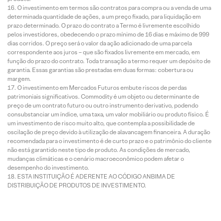
O investimento em termos são contratos para compra ou a venda de uma
determinada quantidade de ações, a um preço fixado, para liquidação em
prazo determinado. O prazo do contrato a Termo é livremente escolhido
pelos investidores, obedecendo o prazo mínimo de 16 dias e máximo de 999
dias corridos. O preço será o valor da ação adicionado de uma parcela
correspondente aos juros – que são fixados livremente em mercado, em
função do prazo do contrato. Toda transação a termo requer um depósito de
garantia. Essas garantias são prestadas em duas formas: cobertura ou
margem.
O investimento em Mercados Futuros embute riscos de perdas
patrimoniais significativos. Commodity é um objeto ou determinante de
preço de um contrato futuro ou outro instrumento derivativo, podendo
consubstanciar um índice, uma taxa, um valor mobiliário ou produto físico. É
um investimento de risco muito alto, que contempla a possibilidade de
oscilação de preço devido à utilização de alavancagem financeira. A duração
recomendada para o investimento é de curto prazo e o patrimônio do cliente
não está garantido neste tipo de produto. As condições de mercado,
mudanças climáticas e o cenário macroeconômico podem afetar o
desempenho do investimento.
ESTA INSTITUIÇÃO É ADERENTE AO CÓDIGO ANBIMA DE
DISTRIBUIÇÃO DE PRODUTOS DE INVESTIMENTO.