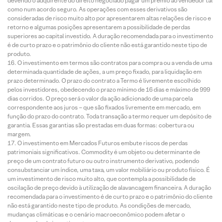
devendo o adquirente do direito negociado pagar um prêmio ao vendedor tal
como num acordo seguro. As operações com esses derivativos são
consideradas de risco muito alto por apresentarem altas relações de risco e
retorno e algumas posições apresentarem a possibilidade de perdas
superiores ao capital investido. A duração recomendada para o investimento
é de curto prazo e o patrimônio do cliente não está garantido neste tipo de
produto.
O investimento em termos são contratos para compra ou a venda de uma
determinada quantidade de ações, a um preço fixado, para liquidação em
prazo determinado. O prazo do contrato a Termo é livremente escolhido
pelos investidores, obedecendo o prazo mínimo de 16 dias e máximo de 999
dias corridos. O preço será o valor da ação adicionado de uma parcela
correspondente aos juros – que são fixados livremente em mercado, em
função do prazo do contrato. Toda transação a termo requer um depósito de
garantia. Essas garantias são prestadas em duas formas: cobertura ou
margem.
O investimento em Mercados Futuros embute riscos de perdas
patrimoniais significativos. Commodity é um objeto ou determinante de
preço de um contrato futuro ou outro instrumento derivativo, podendo
consubstanciar um índice, uma taxa, um valor mobiliário ou produto físico. É
um investimento de risco muito alto, que contempla a possibilidade de
oscilação de preço devido à utilização de alavancagem financeira. A duração
recomendada para o investimento é de curto prazo e o patrimônio do cliente
não está garantido neste tipo de produto. As condições de mercado,
mudanças climáticas e o cenário macroeconômico podem afetar o