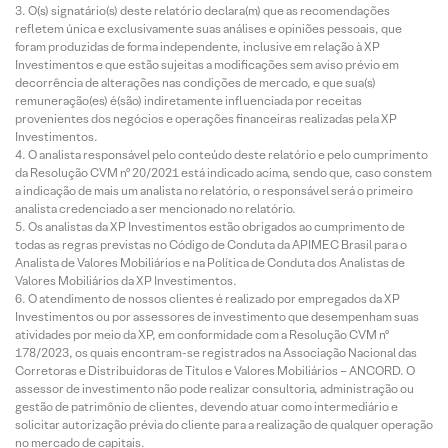
O(s) signatário(s) deste relatório declara(m) que as recomendações
refletem única e exclusivamente suas análises e opiniões pessoais, que
foram produzidas de forma independente, inclusive em relação à XP
Investimentos e que estão sujeitas a modificações sem aviso prévio em
decorrência de alterações nas condições de mercado, e que sua(s)
remuneração(es) é(são) indiretamente influenciada por receitas
provenientes dos negócios e operações financeiras realizadas pela XP
Investimentos.
O analista responsável pelo conteúdo deste relatório e pelo cumprimento
da Resolução CVM nº 20/2021 está indicado acima, sendo que, caso constem
a indicação de mais um analista no relatório, o responsável será o primeiro
analista credenciado a ser mencionado no relatório.
Os analistas da XP Investimentos estão obrigados ao cumprimento de
todas as regras previstas no Código de Conduta da APIMEC Brasil para o
Analista de Valores Mobiliários e na Política de Conduta dos Analistas de
Valores Mobiliários da XP Investimentos.
O atendimento de nossos clientes é realizado por empregados da XP
Investimentos ou por assessores de investimento que desempenham suas
atividades por meio da XP, em conformidade com a Resolução CVM nº
178/2023, os quais encontram-se registrados na Associação Nacional das
Corretoras e Distribuidoras de Títulos e Valores Mobiliários – ANCORD. O
assessor de investimento não pode realizar consultoria, administração ou
gestão de patrimônio de clientes, devendo atuar como intermediário e
solicitar autorização prévia do cliente para a realização de qualquer operação
no mercado de capitais.