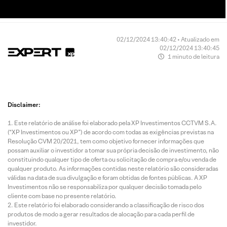
02/12/2024 13:40:42 • Atualizado em
02/12/2024 13:40:45
1 minuto de leitura
Disclaimer:
Este relatório de análise foi elaborado pela XP Investimentos CCTVM S.A.
(“XP Investimentos ou XP”) de acordo com todas as exigências previstas na
Resolução CVM 20/2021, tem como objetivo fornecer informações que
possam auxiliar o investidor a tomar sua própria decisão de investimento, não
constituindo qualquer tipo de oferta ou solicitação de compra e/ou venda de
qualquer produto. As informações contidas neste relatório são consideradas
válidas na data de sua divulgação e foram obtidas de fontes públicas. A XP
Investimentos não se responsabiliza por qualquer decisão tomada pelo
cliente com base no presente relatório.
Este relatório foi elaborado considerando a classificação de risco dos
produtos de modo a gerar resultados de alocação para cada perfil de
investidor.