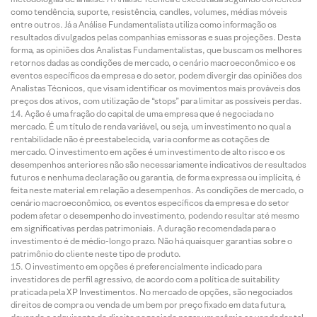
como tendência, suporte, resistência, candles, volumes, médias móveis
entre outros. Já a Análise Fundamentalista utiliza como informação os
resultados divulgados pelas companhias emissoras e suas projeções. Desta
forma, as opiniões dos Analistas Fundamentalistas, que buscam os melhores
retornos dadas as condições de mercado, o cenário macroeconômico e os
eventos específicos da empresa e do setor, podem divergir das opiniões dos
Analistas Técnicos, que visam identificar os movimentos mais prováveis dos
preços dos ativos, com utilização de “stops” para limitar as possíveis perdas.
Ação é uma fração do capital de uma empresa que é negociada no
mercado. É um título de renda variável, ou seja, um investimento no qual a
rentabilidade não é preestabelecida, varia conforme as cotações de
mercado. O investimento em ações é um investimento de alto risco e os
desempenhos anteriores não são necessariamente indicativos de resultados
futuros e nenhuma declaração ou garantia, de forma expressa ou implícita, é
feita neste material em relação a desempenhos. As condições de mercado, o
cenário macroeconômico, os eventos específicos da empresa e do setor
podem afetar o desempenho do investimento, podendo resultar até mesmo
em significativas perdas patrimoniais. A duração recomendada para o
investimento é de médio-longo prazo. Não há quaisquer garantias sobre o
patrimônio do cliente neste tipo de produto.
O investimento em opções é preferencialmente indicado para
investidores de perfil agressivo, de acordo com a política de suitability
praticada pela XP Investimentos. No mercado de opções, são negociados
direitos de compra ou venda de um bem por preço fixado em data futura,