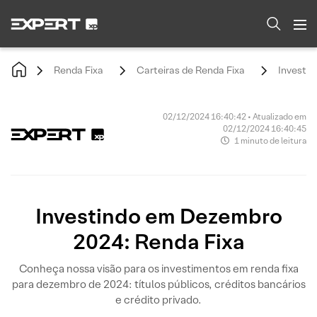
Renda Fixa
Carteiras de Renda Fixa
Investi
02/12/2024 16:40:42 • Atualizado em
02/12/2024 16:40:45
1 minuto de leitura
Investindo em Dezembro
2024: Renda Fixa
Conheça nossa visão para os investimentos em renda fixa
para dezembro de 2024: títulos públicos, créditos bancários
e crédito privado.