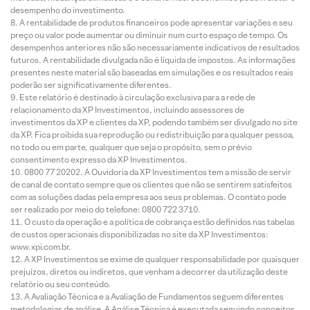
desempenho do investimento.
A rentabilidade de produtos financeiros pode apresentar variações e seu
preço ou valor pode aumentar ou diminuir num curto espaço de tempo. Os
desempenhos anteriores não são necessariamente indicativos de resultados
futuros. A rentabilidade divulgada não é líquida de impostos. As informações
presentes neste material são baseadas em simulações e os resultados reais
poderão ser significativamente diferentes.
Este relatório é destinado à circulação exclusiva para a rede de
relacionamento da XP Investimentos, incluindo assessores de
investimentos da XP e clientes da XP, podendo também ser divulgado no site
da XP. Fica proibida sua reprodução ou redistribuição para qualquer pessoa,
no todo ou em parte, qualquer que seja o propósito, sem o prévio
consentimento expresso da XP Investimentos.
0800 77 20202. A Ouvidoria da XP Investimentos tem a missão de servir
de canal de contato sempre que os clientes que não se sentirem satisfeitos
com as soluções dadas pela empresa aos seus problemas. O contato pode
ser realizado por meio do telefone: 0800 722 3710.
O custo da operação e a política de cobrança estão definidos nas tabelas
de custos operacionais disponibilizadas no site da XP Investimentos:
www.xpi.com.br.
A XP Investimentos se exime de qualquer responsabilidade por quaisquer
prejuízos, diretos ou indiretos, que venham a decorrer da utilização deste
relatório ou seu conteúdo.
A Avaliação Técnica e a Avaliação de Fundamentos seguem diferentes
metodologias de análise. A Análise Técnica é executada seguindo conceitos