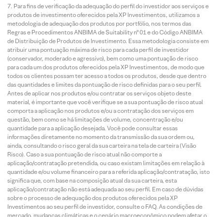
Para fins de verificação da adequação do perfil do investidor aos serviços e
produtos de investimento oferecidos pela XP Investimentos, utilizamos a
metodologia de adequação dos produtos por portfólio, nos termos das
Regras e Procedimentos ANBIMA de Suitability nº 01 e do Código ANBIMA
de Distribuição de Produtos de Investimento. Essa metodologia consiste em
atribuir uma pontuação máxima de risco para cada perfil de investidor
(conservador, moderado e agressivo), bem como uma pontuação de risco
para cada um dos produtos oferecidos pela XP Investimentos, de modo que
todos os clientes possam ter acesso a todos os produtos, desde que dentro
das quantidades e limites da pontuação de risco definidas para o seu perfil.
Antes de aplicar nos produtos e/ou contratar os serviços objeto deste
material, é importante que você verifique se a sua pontuação de risco atual
comporta a aplicação nos produtos e/ou a contratação dos serviços em
questão, bem como se há limitações de volume, concentração e/ou
quantidade para a aplicação desejada. Você pode consultar essas
informações diretamente no momento da transmissão da sua ordem ou,
ainda, consultando o risco geral da sua carteira na tela de carteira (Visão
Risco). Caso a sua pontuação de risco atual não comporte a
aplicação/contratação pretendida, ou caso existam limitações em relação à
quantidade e/ou volume financeiro para a referida aplicação/contratação, isto
significa que, com base na composição atual da sua carteira, esta
aplicação/contratação não está adequada ao seu perfil. Em caso de dúvidas
sobre o processo de adequação dos produtos oferecidos pela XP
Investimentos ao seu perfil de investidor, consulte o FAQ. As condições de
mercado, mudanças climáticas e o cenário macroeconômico podem afetar o