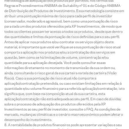
metodologia de adequação dos produtos por portfólio, nos termos das
Regras e Procedimentos ANBIMA de Suitability nº 01 e do Código ANBIMA
de Distribuição de Produtos de Investimento. Essa metodologia consiste em
atribuir uma pontuação máxima de risco para cada perfil de investidor
(conservador, moderado e agressivo), bem como uma pontuação de risco
para cada um dos produtos oferecidos pela XP Investimentos, de modo que
todos os clientes possam ter acesso a todos os produtos, desde que dentro
das quantidades e limites da pontuação de risco definidas para o seu perfil.
Antes de aplicar nos produtos e/ou contratar os serviços objeto deste
material, é importante que você verifique se a sua pontuação de risco atual
comporta a aplicação nos produtos e/ou a contratação dos serviços em
questão, bem como se há limitações de volume, concentração e/ou
quantidade para a aplicação desejada. Você pode consultar essas
informações diretamente no momento da transmissão da sua ordem ou,
ainda, consultando o risco geral da sua carteira na tela de carteira (Visão
Risco). Caso a sua pontuação de risco atual não comporte a
aplicação/contratação pretendida, ou caso existam limitações em relação à
quantidade e/ou volume financeiro para a referida aplicação/contratação, isto
significa que, com base na composição atual da sua carteira, esta
aplicação/contratação não está adequada ao seu perfil. Em caso de dúvidas
sobre o processo de adequação dos produtos oferecidos pela XP
Investimentos ao seu perfil de investidor, consulte o FAQ. As condições de
mercado, mudanças climáticas e o cenário macroeconômico podem afetar o
desempenho do investimento.
A rentabilidade de produtos financeiros pode apresentar variações e seu