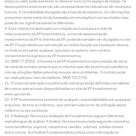
preço ou valor pode aumentar ou diminuir num curto espaço de tempo. Os
desempenhos anteriores não são necessariamente indicativos de resultados
futuros. A rentabilidade divulgada não é líquida de impostos. As informações
presentes neste material são baseadas em simulações e os resultados reais
poderão ser significativamente diferentes.
Este relatório é destinado à circulação exclusiva para a rede de
relacionamento da XP Investimentos, incluindo assessores de
investimentos da XP e clientes da XP, podendo também ser divulgado no site
da XP. Fica proibida sua reprodução ou redistribuição para qualquer pessoa,
no todo ou em parte, qualquer que seja o propósito, sem o prévio
consentimento expresso da XP Investimentos.
0800 77 20202. A Ouvidoria da XP Investimentos tem a missão de servir
de canal de contato sempre que os clientes que não se sentirem satisfeitos
com as soluções dadas pela empresa aos seus problemas. O contato pode
ser realizado por meio do telefone: 0800 722 3710.
O custo da operação e a política de cobrança estão definidos nas tabelas
de custos operacionais disponibilizadas no site da XP Investimentos:
www.xpi.com.br.
A XP Investimentos se exime de qualquer responsabilidade por quaisquer
prejuízos, diretos ou indiretos, que venham a decorrer da utilização deste
relatório ou seu conteúdo.
A Avaliação Técnica e a Avaliação de Fundamentos seguem diferentes
metodologias de análise. A Análise Técnica é executada seguindo conceitos
como tendência, suporte, resistência, candles, volumes, médias móveis
entre outros. Já a Análise Fundamentalista utiliza como informação os