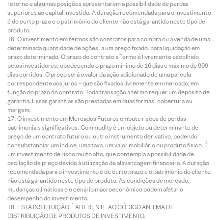
retorno e algumas posições apresentarem a possibilidade de perdas
superiores ao capital investido. A duração recomendada para o investimento
é de curto prazo e o patrimônio do cliente não está garantido neste tipo de
produto.
O investimento em termos são contratos para compra ou a venda de uma
determinada quantidade de ações, a um preço fixado, para liquidação em
prazo determinado. O prazo do contrato a Termo é livremente escolhido
pelos investidores, obedecendo o prazo mínimo de 16 dias e máximo de 999
dias corridos. O preço será o valor da ação adicionado de uma parcela
correspondente aos juros – que são fixados livremente em mercado, em
função do prazo do contrato. Toda transação a termo requer um depósito de
garantia. Essas garantias são prestadas em duas formas: cobertura ou
margem.
O investimento em Mercados Futuros embute riscos de perdas
patrimoniais significativos. Commodity é um objeto ou determinante de
preço de um contrato futuro ou outro instrumento derivativo, podendo
consubstanciar um índice, uma taxa, um valor mobiliário ou produto físico. É
um investimento de risco muito alto, que contempla a possibilidade de
oscilação de preço devido à utilização de alavancagem financeira. A duração
recomendada para o investimento é de curto prazo e o patrimônio do cliente
não está garantido neste tipo de produto. As condições de mercado,
mudanças climáticas e o cenário macroeconômico podem afetar o
desempenho do investimento.
ESTA INSTITUIÇÃO É ADERENTE AO CÓDIGO ANBIMA DE
DISTRIBUIÇÃO DE PRODUTOS DE INVESTIMENTO.