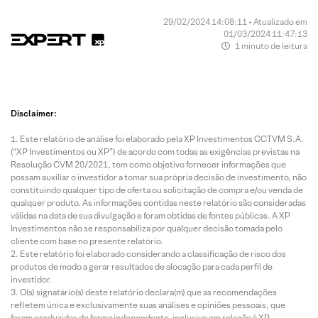
29/02/2024 14:08:11 • Atualizado em
01/03/2024 11:47:13
1 minuto de leitura
Disclaimer:
Este relatório de análise foi elaborado pela XP Investimentos CCTVM S.A.
(“XP Investimentos ou XP”) de acordo com todas as exigências previstas na
Resolução CVM 20/2021, tem como objetivo fornecer informações que
possam auxiliar o investidor a tomar sua própria decisão de investimento, não
constituindo qualquer tipo de oferta ou solicitação de compra e/ou venda de
qualquer produto. As informações contidas neste relatório são consideradas
válidas na data de sua divulgação e foram obtidas de fontes públicas. A XP
Investimentos não se responsabiliza por qualquer decisão tomada pelo
cliente com base no presente relatório.
Este relatório foi elaborado considerando a classificação de risco dos
produtos de modo a gerar resultados de alocação para cada perfil de
investidor.
O(s) signatário(s) deste relatório declara(m) que as recomendações
refletem única e exclusivamente suas análises e opiniões pessoais, que
foram produzidas de forma independente, inclusive em relação à XP