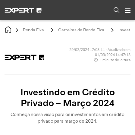
Renda Fixa
Carteiras de Renda Fixa
Investin
29/02/2024 17:08:11 • Atualizado em
01/03/2024 14:47:13
1 minuto de leitura
Investindo em Crédito
Privado – Março 2024
Conheça nossa visão para os investimentos em crédito
privado para março de 2024.