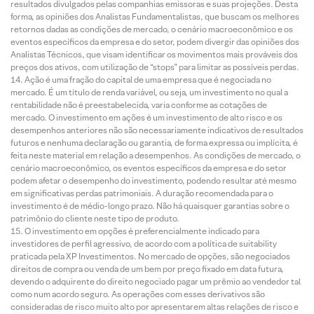
resultados divulgados pelas companhias emissoras e suas projeções. Desta
forma, as opiniões dos Analistas Fundamentalistas, que buscam os melhores
retornos dadas as condições de mercado, o cenário macroeconômico e os
eventos específicos da empresa e do setor, podem divergir das opiniões dos
Analistas Técnicos, que visam identificar os movimentos mais prováveis dos
preços dos ativos, com utilização de “stops” para limitar as possíveis perdas.
Ação é uma fração do capital de uma empresa que é negociada no
mercado. É um título de renda variável, ou seja, um investimento no qual a
rentabilidade não é preestabelecida, varia conforme as cotações de
mercado. O investimento em ações é um investimento de alto risco e os
desempenhos anteriores não são necessariamente indicativos de resultados
futuros e nenhuma declaração ou garantia, de forma expressa ou implícita, é
feita neste material em relação a desempenhos. As condições de mercado, o
cenário macroeconômico, os eventos específicos da empresa e do setor
podem afetar o desempenho do investimento, podendo resultar até mesmo
em significativas perdas patrimoniais. A duração recomendada para o
investimento é de médio-longo prazo. Não há quaisquer garantias sobre o
patrimônio do cliente neste tipo de produto.
O investimento em opções é preferencialmente indicado para
investidores de perfil agressivo, de acordo com a política de suitability
praticada pela XP Investimentos. No mercado de opções, são negociados
direitos de compra ou venda de um bem por preço fixado em data futura,
devendo o adquirente do direito negociado pagar um prêmio ao vendedor tal
como num acordo seguro. As operações com esses derivativos são
consideradas de risco muito alto por apresentarem altas relações de risco e