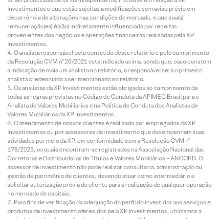
Investimentos e que estão sujeitas a modificações sem aviso prévio em
decorrência de alterações nas condições de mercado, e que sua(s)
remuneração(es) é(são) indiretamente influenciada por receitas
provenientes dos negócios e operações financeiras realizadas pela XP
Investimentos.
O analista responsável pelo conteúdo deste relatório e pelo cumprimento
da Resolução CVM nº 20/2021 está indicado acima, sendo que, caso constem
a indicação de mais um analista no relatório, o responsável será o primeiro
analista credenciado a ser mencionado no relatório.
Os analistas da XP Investimentos estão obrigados ao cumprimento de
todas as regras previstas no Código de Conduta da APIMEC Brasil para o
Analista de Valores Mobiliários e na Política de Conduta dos Analistas de
Valores Mobiliários da XP Investimentos.
O atendimento de nossos clientes é realizado por empregados da XP
Investimentos ou por assessores de investimento que desempenham suas
atividades por meio da XP, em conformidade com a Resolução CVM nº
178/2023, os quais encontram-se registrados na Associação Nacional das
Corretoras e Distribuidoras de Títulos e Valores Mobiliários – ANCORD. O
assessor de investimento não pode realizar consultoria, administração ou
gestão de patrimônio de clientes, devendo atuar como intermediário e
solicitar autorização prévia do cliente para a realização de qualquer operação
no mercado de capitais.
Para fins de verificação da adequação do perfil do investidor aos serviços e
produtos de investimento oferecidos pela XP Investimentos, utilizamos a