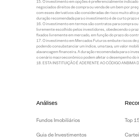
O investimento em opções é preferencialmente indicado pa
negociados direitos de compra ou venda de um bem por preço
com esses derivativos são consideradas de risco muito alto p
duração recomendada para o investimento é de curto prazo e 
O investimento em termos são contratos para compra ou a
livremente escolhido pelos investidores, obedecendo o prazo
fixados livremente em mercado, em função do prazo do contr
O investimento em Mercados Futuros embute riscos de pe
podendo consubstanciar um índice, uma taxa, um valor mobiliá
alavancagem financeira. A duração recomendada para o invest
o cenário macroeconômico podem afetar o desempenho do i
ESTA INSTITUIÇÃO É ADERENTE AO CÓDIGO ANBIMA 
Análises
Reco
Fundos Imobiliários
Top 15
Guia de Investimentos
Carte