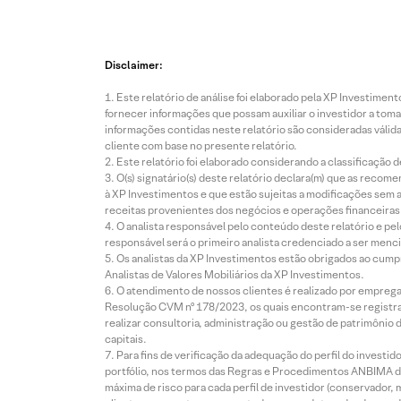
Disclaimer:
Este relatório de análise foi elaborado pela XP Investim
fornecer informações que possam auxiliar o investidor a toma
informações contidas neste relatório são consideradas válida
cliente com base no presente relatório.
Este relatório foi elaborado considerando a classificação d
O(s) signatário(s) deste relatório declara(m) que as reco
à XP Investimentos e que estão sujeitas a modificações sem 
receitas provenientes dos negócios e operações financeiras 
O analista responsável pelo conteúdo deste relatório e pe
responsável será o primeiro analista credenciado a ser menci
Os analistas da XP Investimentos estão obrigados ao cumpr
Analistas de Valores Mobiliários da XP Investimentos.
O atendimento de nossos clientes é realizado por empreg
Resolução CVM nº 178/2023, os quais encontram-se registrad
realizar consultoria, administração ou gestão de patrimônio 
capitais.
Para fins de verificação da adequação do perfil do invest
portfólio, nos termos das Regras e Procedimentos ANBIMA de
máxima de risco para cada perfil de investidor (conservado