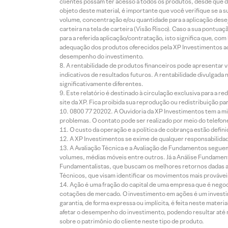
clientes possam ter acesso a todos os produtos, desde que de
objeto deste material, é importante que você verifique se a
volume, concentração e/ou quantidade para a aplicação dese
carteira na tela de carteira (Visão Risco). Caso a sua pontu
para a referida aplicação/contratação, isto significa que, co
adequação dos produtos oferecidos pela XP Investimentos ao
desempenho do investimento.
A rentabilidade de produtos financeiros pode apresentar
indicativos de resultados futuros. A rentabilidade divulgada
significativamente diferentes.
Este relatório é destinado à circulação exclusiva para a 
site da XP. Fica proibida sua reprodução ou redistribuição p
0800 77 20202. A Ouvidoria da XP Investimentos tem a mi
problemas. O contato pode ser realizado por meio do telefon
O custo da operação e a política de cobrança estão defini
A XP Investimentos se exime de qualquer responsabilidade
A Avaliação Técnica e a Avaliação de Fundamentos seguem
volumes, médias móveis entre outros. Já a Análise Fundament
Fundamentalistas, que buscam os melhores retornos dadas as
Técnicos, que visam identificar os movimentos mais prováveis 
Ação é uma fração do capital de uma empresa que é negoci
cotações de mercado. O investimento em ações é um investi
garantia, de forma expressa ou implícita, é feita neste ma
afetar o desempenho do investimento, podendo resultar até 
sobre o patrimônio do cliente neste tipo de produto.