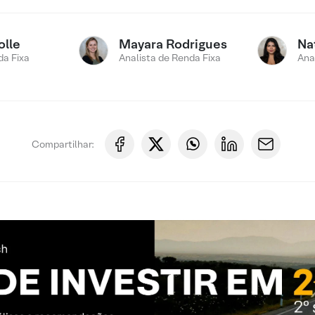
olle
Mayara Rodrigues
Na
a Fixa
Analista de Renda Fixa
Ana
Compartilhar: