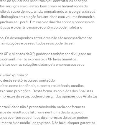
ntes de aplicar nos produtos e/ou contratar os serviços
 dos serviços em questão, bem como se há limitações de
o da sua ordem ou, ainda, consultando o risco geral da sua
m limitações em relação à quantidade e/ou volume financeiro
equada ao seu perfil. Em caso de dúvidas sobre o processo de
imáticas e o cenário macroeconômico podem afetar o
empo. Os desempenhos anteriores não são necessariamente
m simulações e os resultados reais poderão ser
 da XP e clientes da XP, podendo também ser divulgado no
évio consentimento expresso da XP Investimentos.
isfeitos com as soluções dadas pela empresa aos seus
s: www.xpi.com.br.
ão deste relatório ou seu conteúdo.
eitos como tendência, suporte, resistência, candles,
s e suas projeções. Desta forma, as opiniões dos Analistas
presa e do setor, podem divergir das opiniões dos Analistas
entabilidade não é preestabelecida, varia conforme as
ivos de resultados futuros e nenhuma declaração ou
co, os eventos específicos da empresa e do setor podem
timento é de médio-longo prazo. Não há quaisquer garantias