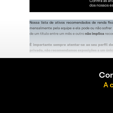
Nossa lista de ativos recomendados de renda fix
mensalmente pela equipe e ela pode ou não sofrer a
de um título entre um mês e outro
não implica
reco
É importante sempre atentar-se ao seu perfil de
privado, não recomendamos exposições a um único
Con
A 