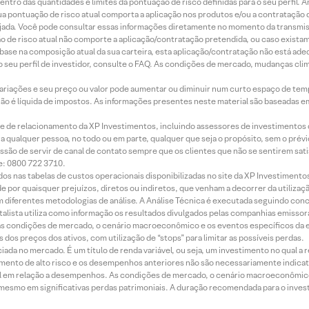
ntro das quantidades e limites da pontuação de risco definidas para o seu perfil. A
 sua pontuação de risco atual comporta a aplicação nos produtos e/ou a contratação
jada. Você pode consultar essas informações diretamente no momento da transmissã
ação de risco atual não comporte a aplicação/contratação pretendida, ou caso exista
m base na composição atual da sua carteira, esta aplicação/contratação não está ad
 seu perfil de investidor, consulte o FAQ. As condições de mercado, mudanças cl
 variações e seu preço ou valor pode aumentar ou diminuir num curto espaço de t
 não é líquida de impostos. As informações presentes neste material são baseadas e
rede de relacionamento da XP Investimentos, incluindo assessores de investimentos
ara qualquer pessoa, no todo ou em parte, qualquer que seja o propósito, sem o pr
ssão de servir de canal de contato sempre que os clientes que não se sentirem sat
e: 0800 722 3710.
dos nas tabelas de custos operacionais disponibilizadas no site da XP Investimento
 por quaisquer prejuízos, diretos ou indiretos, que venham a decorrer da utilizaç
 diferentes metodologias de análise. A Análise Técnica é executada seguindo conc
alista utiliza como informação os resultados divulgados pelas companhias emissora
 condições de mercado, o cenário macroeconômico e os eventos específicos da em
dos preços dos ativos, com utilização de “stops” para limitar as possíveis perdas.
ada no mercado. É um título de renda variável, ou seja, um investimento no qual a r
mento de alto risco e os desempenhos anteriores não são necessariamente indicat
terial em relação a desempenhos. As condições de mercado, o cenário macroeconômi
mesmo em significativas perdas patrimoniais. A duração recomendada para o inves