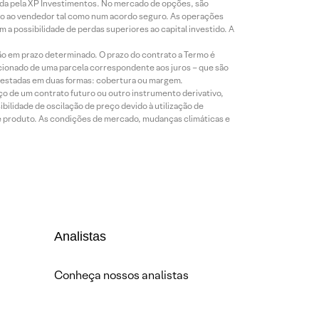
icada pela XP Investimentos. No mercado de opções, são
mio ao vendedor tal como num acordo seguro. As operações
a possibilidade de perdas superiores ao capital investido. A
ão em prazo determinado. O prazo do contrato a Termo é
icionado de uma parcela correspondente aos juros – que são
prestadas em duas formas: cobertura ou margem.
o de um contrato futuro ou outro instrumento derivativo,
bilidade de oscilação de preço devido à utilização de
de produto. As condições de mercado, mudanças climáticas e
Analistas
Conheça nossos analistas