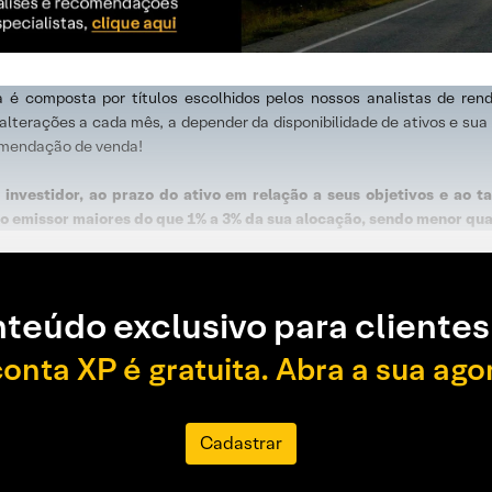
a é composta por títulos escolhidos pelos nossos analistas de ren
lterações a cada mês, a depender da disponibilidade de ativos e sua r
mendação de venda!
 investidor, ao prazo do ativo em relação a seus objetivos e ao 
 emissor maiores do que 1% a 3% da sua alocação, sendo menor qua
teúdo exclusivo para clientes
conta XP é gratuita. Abra a sua ago
Cadastrar