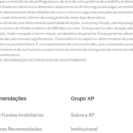
ra investidores de perfil agressivo, de acordo com a política de suitability prat
 fixado em data futura, devendo o adquirente do direito negociado pagar um prê
or apresentarem altas relações de risco e retorno e algumas posições apresentarem 
o patrimônio do cliente não está garantido neste tipo de produto.
 venda de uma determinada quantidade de ações, a um preço fixado, para liquidaç
 mínimo de 16 dias e máximo de 999 dias corridos. O preço será o valor da ação ad
ato. Toda transação a termo requer um depósito de garantia. Essas garantias são 
rdas patrimoniais significativos. Commodity é um objeto ou determinante de preç
rio ou produto físico. É um investimento de risco muito alto, que contempla a possi
imento é de curto prazo e o patrimônio do cliente não está garantido neste tipo 
nvestimento.
DE DISTRIBUIÇÃO DE PRODUTOS DE INVESTIMENTO.
mendações
Grupo XP
 Fundos Imobiliários
Sobre a XP
iras Recomendadas
Institucional