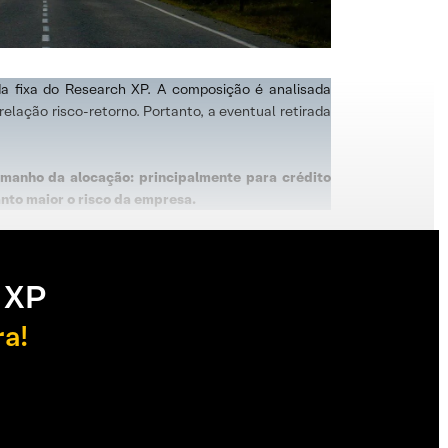
da fixa do Research XP. A composição é analisada
elação risco-retorno. Portanto, a eventual retirada
tamanho da alocação: principalmente para crédito
nto maior o risco da empresa.
 XP
ra!