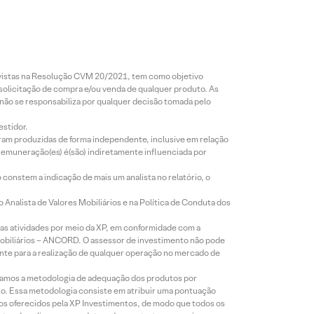
revistas na Resolução CVM 20/2021, tem como objetivo
 solicitação de compra e/ou venda de qualquer produto. As
 não se responsabiliza por qualquer decisão tomada pelo
estidor.
foram produzidas de forma independente, inclusive em relação
 remuneração(es) é(são) indiretamente influenciada por
constem a indicação de mais um analista no relatório, o
Analista de Valores Mobiliários e na Política de Conduta dos
s atividades por meio da XP, em conformidade com a
Mobiliários – ANCORD. O assessor de investimento não pode
iente para a realização de qualquer operação no mercado de
lizamos a metodologia de adequação dos produtos por
to. Essa metodologia consiste em atribuir uma pontuação
tos oferecidos pela XP Investimentos, de modo que todos os