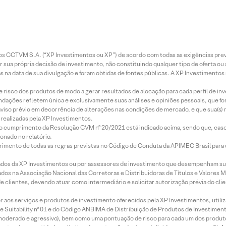
entos CCTVM S.A. (“XP Investimentos ou XP”) de acordo com todas as exigências p
r sua própria decisão de investimento, não constituindo qualquer tipo de oferta ou
s na data de sua divulgação e foram obtidas de fontes públicas. A XP Investimentos
e risco dos produtos de modo a gerar resultados de alocação para cada perfil de inv
mendações refletem única e exclusivamente suas análises e opiniões pessoais, que 
aviso prévio em decorrência de alterações nas condições de mercado, e que sua(s)
realizadas pela XP Investimentos.
lo cumprimento da Resolução CVM nº 20/2021 está indicado acima, sendo que, caso 
onado no relatório.
imento de todas as regras previstas no Código de Conduta da APIMEC Brasil para o 
ados da XP Investimentos ou por assessores de investimento que desempenham sua
os na Associação Nacional das Corretoras e Distribuidoras de Títulos e Valores 
de clientes, devendo atuar como intermediário e solicitar autorização prévia do cl
idor aos serviços e produtos de investimento oferecidos pela XP Investimentos, uti
 Suitability nº 01 e do Código ANBIMA de Distribuição de Produtos de Investimen
r, moderado e agressivo), bem como uma pontuação de risco para cada um dos produ