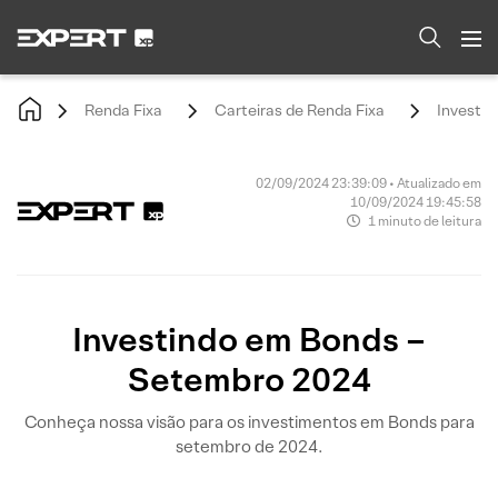
Renda Fixa
Carteiras de Renda Fixa
Investi
02/09/2024 23:39:09 • Atualizado em
10/09/2024 19:45:58
1 minuto de leitura
Investindo em Bonds –
Setembro 2024
Conheça nossa visão para os investimentos em Bonds para
setembro de 2024.