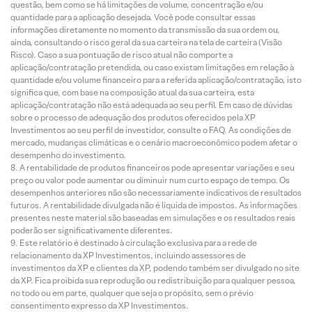
questão, bem como se há limitações de volume, concentração e/ou
quantidade para a aplicação desejada. Você pode consultar essas
informações diretamente no momento da transmissão da sua ordem ou,
ainda, consultando o risco geral da sua carteira na tela de carteira (Visão
Risco). Caso a sua pontuação de risco atual não comporte a
aplicação/contratação pretendida, ou caso existam limitações em relação à
quantidade e/ou volume financeiro para a referida aplicação/contratação, isto
significa que, com base na composição atual da sua carteira, esta
aplicação/contratação não está adequada ao seu perfil. Em caso de dúvidas
sobre o processo de adequação dos produtos oferecidos pela XP
Investimentos ao seu perfil de investidor, consulte o FAQ. As condições de
mercado, mudanças climáticas e o cenário macroeconômico podem afetar o
desempenho do investimento.
A rentabilidade de produtos financeiros pode apresentar variações e seu
preço ou valor pode aumentar ou diminuir num curto espaço de tempo. Os
desempenhos anteriores não são necessariamente indicativos de resultados
futuros. A rentabilidade divulgada não é líquida de impostos. As informações
presentes neste material são baseadas em simulações e os resultados reais
poderão ser significativamente diferentes.
Este relatório é destinado à circulação exclusiva para a rede de
relacionamento da XP Investimentos, incluindo assessores de
investimentos da XP e clientes da XP, podendo também ser divulgado no site
da XP. Fica proibida sua reprodução ou redistribuição para qualquer pessoa,
no todo ou em parte, qualquer que seja o propósito, sem o prévio
consentimento expresso da XP Investimentos.