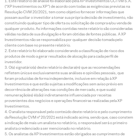
Este relatório de análise foi elaborado pela XP Investimentos CCTVM S.A.
(“XP Investimentos ou XP”) de acordo com todas as exigências previstas na
Resolução CVM 20/2021, tem como objetivo fornecer informações que
possam auxiliar o investidor a tomar sua própria decisão de investimento, não
constituindo qualquer tipo de oferta ou solicitação de compra e/ou venda de
qualquer produto. As informações contidas neste relatório são consideradas
válidas na data de sua divulgação e foram obtidas de fontes públicas. A XP
Investimentos não se responsabiliza por qualquer decisão tomada pelo
cliente com base no presente relatório.
Este relatório foi elaborado considerando a classificação de risco dos
produtos de modo a gerar resultados de alocação para cada perfil de
investidor.
O(s) signatário(s) deste relatório declara(m) que as recomendações
refletem única e exclusivamente suas análises e opiniões pessoais, que
foram produzidas de forma independente, inclusive em relação à XP
Investimentos e que estão sujeitas a modificações sem aviso prévio em
decorrência de alterações nas condições de mercado, e que sua(s)
remuneração(es) é(são) indiretamente influenciada por receitas
provenientes dos negócios e operações financeiras realizadas pela XP
Investimentos.
O analista responsável pelo conteúdo deste relatório e pelo cumprimento
da Resolução CVM nº 20/2021 está indicado acima, sendo que, caso constem
a indicação de mais um analista no relatório, o responsável será o primeiro
analista credenciado a ser mencionado no relatório.
Os analistas da XP Investimentos estão obrigados ao cumprimento de