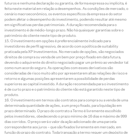
futuros e nenhuma declaração ou garantia, de forma expressa ou implícita, é
feita neste material em relação a desempenhos. As condições de mercado, o
cenário macroeconômico, os eventos específicos da empresa e do setor
podem afetar o desempenho do investimento, podendo resultar até mesmo
em significativas perdas patrimoniais. A duração recomendada para o
investimento é de médio-longo prazo. Não há quaisquer garantias sobre o
patrimônio do cliente neste tipo de produto.
O investimento em opções é preferencialmente indicado para
investidores de perfil agressivo, de acordo com a política de suitability
praticada pela XP Investimentos. No mercado de opções, são negociados
direitos de compra ou venda de um bem por preço fixado em data futura,
devendo o adquirente do direito negociado pagar um prêmio ao vendedor tal
como num acordo seguro. As operações com esses derivativos são
consideradas de risco muito alto por apresentarem altas relações de risco e
retorno e algumas posições apresentarem a possibilidade de perdas
superiores ao capital investido. A duração recomendada para o investimento
é de curto prazo e o patrimônio do cliente não está garantido neste tipo de
produto.
O investimento em termos são contratos para compra ou a venda de uma
determinada quantidade de ações, a um preço fixado, para liquidação em
prazo determinado. O prazo do contrato a Termo é livremente escolhido
pelos investidores, obedecendo o prazo mínimo de 16 dias e máximo de 999
dias corridos. O preço será o valor da ação adicionado de uma parcela
correspondente aos juros – que são fixados livremente em mercado, em
função do prazo do contrato. Toda transação a termo requer um depósito de