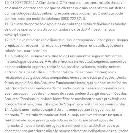
0800 77 20202. A Ouvidoria da XP Investimentos tem a missão de servir
de canal de contato sempre que os clientes que não se sentirem satisfeitos
com as soluções dadas pela empresa aos seus problemas. O contato pode
ser realizado por meio do telefone: 0800 722 3710.
O custo da operação e a política de cobrança estão definidos nas tabelas
de custos operacionais disponibilizadas no site da XP Investimentos:
www.xpi.com.br.
A XP Investimentos se exime de qualquer responsabilidade por quaisquer
prejuízos, diretos ou indiretos, que venham a decorrer da utilização deste
relatório ou seu conteúdo.
A Avaliação Técnica e a Avaliação de Fundamentos seguem diferentes
metodologias de análise. A Análise Técnica é executada seguindo conceitos
como tendência, suporte, resistência, candles, volumes, médias móveis
entre outros. Já a Análise Fundamentalista utiliza como informação os
resultados divulgados pelas companhias emissoras e suas projeções. Desta
forma, as opiniões dos Analistas Fundamentalistas, que buscam os melhores
retornos dadas as condições de mercado, o cenário macroeconômico e os
eventos específicos da empresa e do setor, podem divergir das opiniões dos
Analistas Técnicos, que visam identificar os movimentos mais prováveis dos
preços dos ativos, com utilização de “stops” para limitar as possíveis perdas.
Ação é uma fração do capital de uma empresa que é negociada no
mercado. É um título de renda variável, ou seja, um investimento no qual a
rentabilidade não é preestabelecida, varia conforme as cotações de
mercado. O investimento em ações é um investimento de alto risco e os
desempenhos anteriores não são necessariamente indicativos de resultados