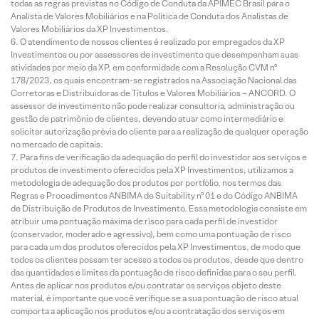
todas as regras previstas no Código de Conduta da APIMEC Brasil para o
Analista de Valores Mobiliários e na Política de Conduta dos Analistas de
Valores Mobiliários da XP Investimentos.
O atendimento de nossos clientes é realizado por empregados da XP
Investimentos ou por assessores de investimento que desempenham suas
atividades por meio da XP, em conformidade com a Resolução CVM nº
178/2023, os quais encontram-se registrados na Associação Nacional das
Corretoras e Distribuidoras de Títulos e Valores Mobiliários – ANCORD. O
assessor de investimento não pode realizar consultoria, administração ou
gestão de patrimônio de clientes, devendo atuar como intermediário e
solicitar autorização prévia do cliente para a realização de qualquer operação
no mercado de capitais.
Para fins de verificação da adequação do perfil do investidor aos serviços e
produtos de investimento oferecidos pela XP Investimentos, utilizamos a
metodologia de adequação dos produtos por portfólio, nos termos das
Regras e Procedimentos ANBIMA de Suitability nº 01 e do Código ANBIMA
de Distribuição de Produtos de Investimento. Essa metodologia consiste em
atribuir uma pontuação máxima de risco para cada perfil de investidor
(conservador, moderado e agressivo), bem como uma pontuação de risco
para cada um dos produtos oferecidos pela XP Investimentos, de modo que
todos os clientes possam ter acesso a todos os produtos, desde que dentro
das quantidades e limites da pontuação de risco definidas para o seu perfil.
Antes de aplicar nos produtos e/ou contratar os serviços objeto deste
material, é importante que você verifique se a sua pontuação de risco atual
comporta a aplicação nos produtos e/ou a contratação dos serviços em