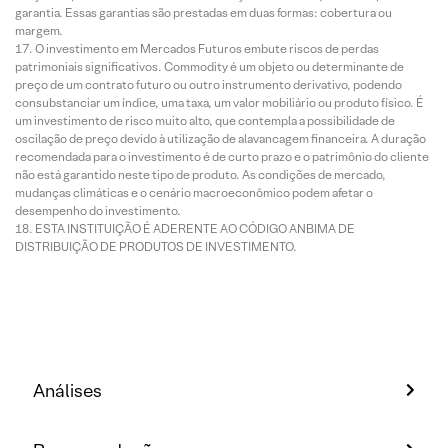
garantia. Essas garantias são prestadas em duas formas: cobertura ou
margem.
O investimento em Mercados Futuros embute riscos de perdas
patrimoniais significativos. Commodity é um objeto ou determinante de
preço de um contrato futuro ou outro instrumento derivativo, podendo
consubstanciar um índice, uma taxa, um valor mobiliário ou produto físico. É
um investimento de risco muito alto, que contempla a possibilidade de
oscilação de preço devido à utilização de alavancagem financeira. A duração
recomendada para o investimento é de curto prazo e o patrimônio do cliente
não está garantido neste tipo de produto. As condições de mercado,
mudanças climáticas e o cenário macroeconômico podem afetar o
desempenho do investimento.
ESTA INSTITUIÇÃO É ADERENTE AO CÓDIGO ANBIMA DE
DISTRIBUIÇÃO DE PRODUTOS DE INVESTIMENTO.
Análises