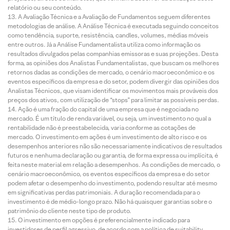
relatório ou seu conteúdo.
A Avaliação Técnica e a Avaliação de Fundamentos seguem diferentes
metodologias de análise. A Análise Técnica é executada seguindo conceitos
como tendência, suporte, resistência, candles, volumes, médias móveis
entre outros. Já a Análise Fundamentalista utiliza como informação os
resultados divulgados pelas companhias emissoras e suas projeções. Desta
forma, as opiniões dos Analistas Fundamentalistas, que buscam os melhores
retornos dadas as condições de mercado, o cenário macroeconômico e os
eventos específicos da empresa e do setor, podem divergir das opiniões dos
Analistas Técnicos, que visam identificar os movimentos mais prováveis dos
preços dos ativos, com utilização de “stops” para limitar as possíveis perdas.
Ação é uma fração do capital de uma empresa que é negociada no
mercado. É um título de renda variável, ou seja, um investimento no qual a
rentabilidade não é preestabelecida, varia conforme as cotações de
mercado. O investimento em ações é um investimento de alto risco e os
desempenhos anteriores não são necessariamente indicativos de resultados
futuros e nenhuma declaração ou garantia, de forma expressa ou implícita, é
feita neste material em relação a desempenhos. As condições de mercado, o
cenário macroeconômico, os eventos específicos da empresa e do setor
podem afetar o desempenho do investimento, podendo resultar até mesmo
em significativas perdas patrimoniais. A duração recomendada para o
investimento é de médio-longo prazo. Não há quaisquer garantias sobre o
patrimônio do cliente neste tipo de produto.
O investimento em opções é preferencialmente indicado para
investidores de perfil agressivo, de acordo com a política de suitability