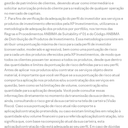
gestão de patrimônio de clientes, devendo atuar como intermediário e
solicitar autorização prévia do cliente para a realização de qualquer operação
no mercado de capitais.
Para fins de verificação da adequação do perfil do investidor aos serviços e
produtos de investimento oferecidos pela XP Investimentos, utilizamos a
metodologia de adequação dos produtos por portfólio, nos termos das
Regras e Procedimentos ANBIMA de Suitability nº 01 e do Código ANBIMA
de Distribuição de Produtos de Investimento. Essa metodologia consiste em
atribuir uma pontuação máxima de risco para cada perfil de investidor
(conservador, moderado e agressivo), bem como uma pontuação de risco
para cada um dos produtos oferecidos pela XP Investimentos, de modo que
todos os clientes possam ter acesso a todos os produtos, desde que dentro
das quantidades e limites da pontuação de risco definidas para o seu perfil.
Antes de aplicar nos produtos e/ou contratar os serviços objeto deste
material, é importante que você verifique se a sua pontuação de risco atual
comporta a aplicação nos produtos e/ou a contratação dos serviços em
questão, bem como se há limitações de volume, concentração e/ou
quantidade para a aplicação desejada. Você pode consultar essas
informações diretamente no momento da transmissão da sua ordem ou,
ainda, consultando o risco geral da sua carteira na tela de carteira (Visão
Risco). Caso a sua pontuação de risco atual não comporte a
aplicação/contratação pretendida, ou caso existam limitações em relação à
quantidade e/ou volume financeiro para a referida aplicação/contratação, isto
significa que, com base na composição atual da sua carteira, esta
aplicação/contratação não está adequada ao seu perfil. Em caso de dúvidas