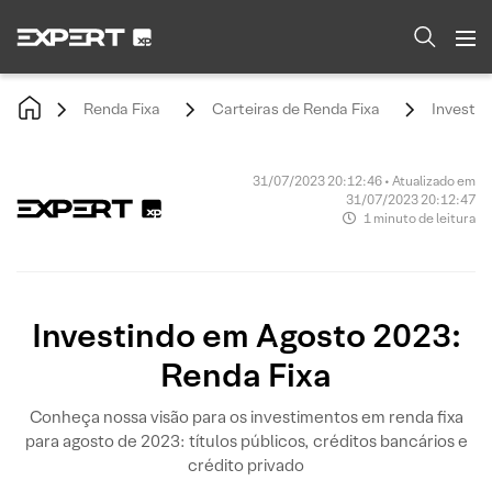
Renda Fixa
Carteiras de Renda Fixa
Investin
31/07/2023 20:12:46 • Atualizado em
31/07/2023 20:12:47
1 minuto de leitura
Investindo em Agosto 2023:
Renda Fixa
Conheça nossa visão para os investimentos em renda fixa
para agosto de 2023: títulos públicos, créditos bancários e
crédito privado