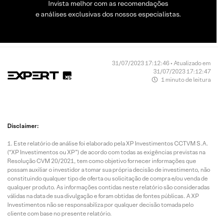
Invista melhor com as recomendações
e análises exclusivas dos nossos especialistas.
31/07/2023 17:12:46 • Atualizado em
31/07/2023 17:12:47
1 minuto de leitura
Disclaimer:
Este relatório de análise foi elaborado pela XP Investimentos CCTVM S.A.
(“XP Investimentos ou XP”) de acordo com todas as exigências previstas na
Resolução CVM 20/2021, tem como objetivo fornecer informações que
possam auxiliar o investidor a tomar sua própria decisão de investimento, não
constituindo qualquer tipo de oferta ou solicitação de compra e/ou venda de
qualquer produto. As informações contidas neste relatório são consideradas
válidas na data de sua divulgação e foram obtidas de fontes públicas. A XP
Investimentos não se responsabiliza por qualquer decisão tomada pelo
cliente com base no presente relatório.