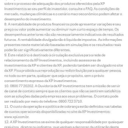
sobre o processo de adequação dos produtos oferecidos pela XP
Investimentos ao seu perfil de investidor, consulte o FAQ. As condições de
mercado, mudanças climáticas e o cenário macroeconômico podem afetar o
desempenho do investimento.
A rentabilidade de produtos financeiros pode apresentar variações e seu
preço ou valor pode aumentar ou diminuir num curto espaço de tempo. Os
desempenhos anteriores não são necessariamente indicativos de resultados
futuros. A rentabilidade divulgada não é líquida de impostos. As informações
presentes neste material são baseadas em simulações e os resultados reais
poderão ser significativamente diferentes.
Este relatório é destinado à circulação exclusiva para a rede de
relacionamento da XP Investimentos, incluindo assessores de
investimentos da XP e clientes da XP, podendo também ser divulgado no site
da XP. Fica proibida sua reprodução ou redistribuição para qualquer pessoa,
no todo ou em parte, qualquer que seja o propósito, sem o prévio
consentimento expresso da XP Investimentos.
0800 77 20202. A Ouvidoria da XP Investimentos tem a missão de servir
de canal de contato sempre que os clientes que não se sentirem satisfeitos
com as soluções dadas pela empresa aos seus problemas. O contato pode
ser realizado por meio do telefone: 0800 722 3710.
O custo da operação e a política de cobrança estão definidos nas tabelas
de custos operacionais disponibilizadas no site da XP Investimentos:
www.xpi.com.br.
A XP Investimentos se exime de qualquer responsabilidade por quaisquer
prejuízos, diretos ou indiretos, que venham a decorrer da utilização deste