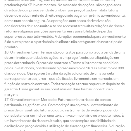
praticada pela XP Investimentos. No mercado de opções, são negociados
direitos de compra ou venda de um bem por preço fixado em data futura,
devendo o adquirente do direito negociado pagar um prêmio ao vendedor tal
como num acordo seguro. As operações com esses derivativos são
consideradas de risco muito alto por apresentarem altas relações de risco e
retorno e algumas posições apresentarem a possibilidade de perdas
superiores ao capital investido. A duração recomendada para o investimento
é de curto prazo e o patrimônio do cliente não está garantido neste tipo de
produto.
O investimento em termos são contratos para compra ou a venda de uma
determinada quantidade de ações, a um preço fixado, para liquidação em
prazo determinado. O prazo do contrato a Termo é livremente escolhido
pelos investidores, obedecendo o prazo mínimo de 16 dias e máximo de 999
dias corridos. O preço será o valor da ação adicionado de uma parcela
correspondente aos juros – que são fixados livremente em mercado, em
função do prazo do contrato. Toda transação a termo requer um depósito de
garantia. Essas garantias são prestadas em duas formas: cobertura ou
margem.
O investimento em Mercados Futuros embute riscos de perdas
patrimoniais significativos. Commodity é um objeto ou determinante de
preço de um contrato futuro ou outro instrumento derivativo, podendo
consubstanciar um índice, uma taxa, um valor mobiliário ou produto físico. É
um investimento de risco muito alto, que contempla a possibilidade de
oscilação de preço devido à utilização de alavancagem financeira. A duração