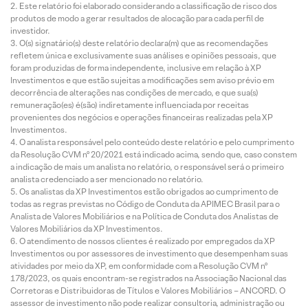
Este relatório foi elaborado considerando a classificação de risco dos
produtos de modo a gerar resultados de alocação para cada perfil de
investidor.
O(s) signatário(s) deste relatório declara(m) que as recomendações
refletem única e exclusivamente suas análises e opiniões pessoais, que
foram produzidas de forma independente, inclusive em relação à XP
Investimentos e que estão sujeitas a modificações sem aviso prévio em
decorrência de alterações nas condições de mercado, e que sua(s)
remuneração(es) é(são) indiretamente influenciada por receitas
provenientes dos negócios e operações financeiras realizadas pela XP
Investimentos.
O analista responsável pelo conteúdo deste relatório e pelo cumprimento
da Resolução CVM nº 20/2021 está indicado acima, sendo que, caso constem
a indicação de mais um analista no relatório, o responsável será o primeiro
analista credenciado a ser mencionado no relatório.
Os analistas da XP Investimentos estão obrigados ao cumprimento de
todas as regras previstas no Código de Conduta da APIMEC Brasil para o
Analista de Valores Mobiliários e na Política de Conduta dos Analistas de
Valores Mobiliários da XP Investimentos.
O atendimento de nossos clientes é realizado por empregados da XP
Investimentos ou por assessores de investimento que desempenham suas
atividades por meio da XP, em conformidade com a Resolução CVM nº
178/2023, os quais encontram-se registrados na Associação Nacional das
Corretoras e Distribuidoras de Títulos e Valores Mobiliários – ANCORD. O
assessor de investimento não pode realizar consultoria, administração ou