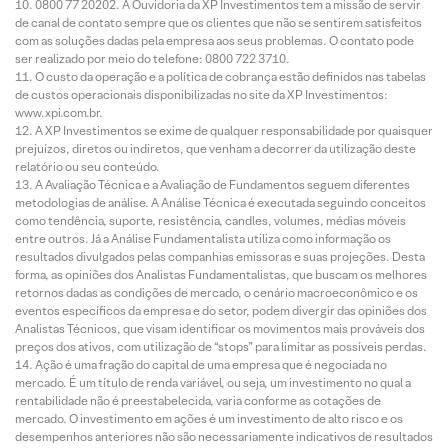
0800 77 20202. A Ouvidoria da XP Investimentos tem a missão de servir
de canal de contato sempre que os clientes que não se sentirem satisfeitos
com as soluções dadas pela empresa aos seus problemas. O contato pode
ser realizado por meio do telefone: 0800 722 3710.
O custo da operação e a política de cobrança estão definidos nas tabelas
de custos operacionais disponibilizadas no site da XP Investimentos:
www.xpi.com.br.
A XP Investimentos se exime de qualquer responsabilidade por quaisquer
prejuízos, diretos ou indiretos, que venham a decorrer da utilização deste
relatório ou seu conteúdo.
A Avaliação Técnica e a Avaliação de Fundamentos seguem diferentes
metodologias de análise. A Análise Técnica é executada seguindo conceitos
como tendência, suporte, resistência, candles, volumes, médias móveis
entre outros. Já a Análise Fundamentalista utiliza como informação os
resultados divulgados pelas companhias emissoras e suas projeções. Desta
forma, as opiniões dos Analistas Fundamentalistas, que buscam os melhores
retornos dadas as condições de mercado, o cenário macroeconômico e os
eventos específicos da empresa e do setor, podem divergir das opiniões dos
Analistas Técnicos, que visam identificar os movimentos mais prováveis dos
preços dos ativos, com utilização de “stops” para limitar as possíveis perdas.
Ação é uma fração do capital de uma empresa que é negociada no
mercado. É um título de renda variável, ou seja, um investimento no qual a
rentabilidade não é preestabelecida, varia conforme as cotações de
mercado. O investimento em ações é um investimento de alto risco e os
desempenhos anteriores não são necessariamente indicativos de resultados