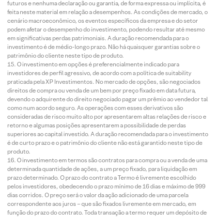
futuros e nenhuma declaração ou garantia, de forma expressa ou implícita, é
feita neste material em relação a desempenhos. As condições de mercado, o
cenário macroeconômico, os eventos específicos da empresa e do setor
podem afetar o desempenho do investimento, podendo resultar até mesmo
em significativas perdas patrimoniais. A duração recomendada para o
investimento é de médio-longo prazo. Não há quaisquer garantias sobre o
patrimônio do cliente neste tipo de produto.
O investimento em opções é preferencialmente indicado para
investidores de perfil agressivo, de acordo com a política de suitability
praticada pela XP Investimentos. No mercado de opções, são negociados
direitos de compra ou venda de um bem por preço fixado em data futura,
devendo o adquirente do direito negociado pagar um prêmio ao vendedor tal
como num acordo seguro. As operações com esses derivativos são
consideradas de risco muito alto por apresentarem altas relações de risco e
retorno e algumas posições apresentarem a possibilidade de perdas
superiores ao capital investido. A duração recomendada para o investimento
é de curto prazo e o patrimônio do cliente não está garantido neste tipo de
produto.
O investimento em termos são contratos para compra ou a venda de uma
determinada quantidade de ações, a um preço fixado, para liquidação em
prazo determinado. O prazo do contrato a Termo é livremente escolhido
pelos investidores, obedecendo o prazo mínimo de 16 dias e máximo de 999
dias corridos. O preço será o valor da ação adicionado de uma parcela
correspondente aos juros – que são fixados livremente em mercado, em
função do prazo do contrato. Toda transação a termo requer um depósito de