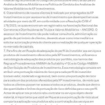
todas as regras previstas no Código de Conduta da APIMEC Brasil para o
Analista de Valores Mobiliários e na Política de Conduta dos Analistas de
Valores Mobiliários da XP Investimentos.
O atendimento de nossos clientes é realizado por empregados da XP
Investimentos ou por assessores de investimento que desempenham suas
atividades por meio da XP, em conformidade com a Resolução CVM nº
178/2023, os quais encontram-se registrados na Associação Nacional das
Corretoras e Distribuidoras de Títulos e Valores Mobiliários – ANCORD. O
assessor de investimento não pode realizar consultoria, administração ou
gestão de patrimônio de clientes, devendo atuar como intermediário e
solicitar autorização prévia do cliente para a realização de qualquer operação
no mercado de capitais.
Para fins de verificação da adequação do perfil do investidor aos serviços e
produtos de investimento oferecidos pela XP Investimentos, utilizamos a
metodologia de adequação dos produtos por portfólio, nos termos das
Regras e Procedimentos ANBIMA de Suitability nº 01 e do Código ANBIMA
de Distribuição de Produtos de Investimento. Essa metodologia consiste em
atribuir uma pontuação máxima de risco para cada perfil de investidor
(conservador, moderado e agressivo), bem como uma pontuação de risco
para cada um dos produtos oferecidos pela XP Investimentos, de modo que
todos os clientes possam ter acesso a todos os produtos, desde que dentro
das quantidades e limites da pontuação de risco definidas para o seu perfil.
Antes de aplicar nos produtos e/ou contratar os serviços objeto deste
material, é importante que você verifique se a sua pontuação de risco atual
comporta a aplicação nos produtos e/ou a contratação dos serviços em