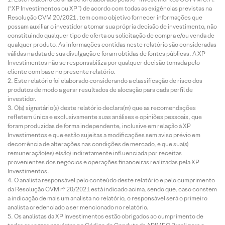
(“XP Investimentos ou XP”) de acordo com todas as exigências previstas na
Resolução CVM 20/2021, tem como objetivo fornecer informações que
possam auxiliar o investidor a tomar sua própria decisão de investimento, não
constituindo qualquer tipo de oferta ou solicitação de compra e/ou venda de
qualquer produto. As informações contidas neste relatório são consideradas
válidas na data de sua divulgação e foram obtidas de fontes públicas. A XP
Investimentos não se responsabiliza por qualquer decisão tomada pelo
cliente com base no presente relatório.
Este relatório foi elaborado considerando a classificação de risco dos
produtos de modo a gerar resultados de alocação para cada perfil de
investidor.
O(s) signatário(s) deste relatório declara(m) que as recomendações
refletem única e exclusivamente suas análises e opiniões pessoais, que
foram produzidas de forma independente, inclusive em relação à XP
Investimentos e que estão sujeitas a modificações sem aviso prévio em
decorrência de alterações nas condições de mercado, e que sua(s)
remuneração(es) é(são) indiretamente influenciada por receitas
provenientes dos negócios e operações financeiras realizadas pela XP
Investimentos.
O analista responsável pelo conteúdo deste relatório e pelo cumprimento
da Resolução CVM nº 20/2021 está indicado acima, sendo que, caso constem
a indicação de mais um analista no relatório, o responsável será o primeiro
analista credenciado a ser mencionado no relatório.
Os analistas da XP Investimentos estão obrigados ao cumprimento de