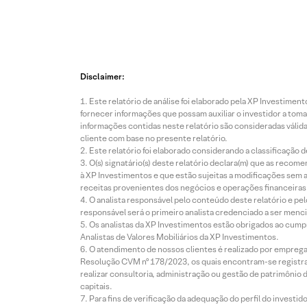
Disclaimer:
Este relatório de análise foi elaborado pela XP Investim
fornecer informações que possam auxiliar o investidor a toma
informações contidas neste relatório são consideradas válida
cliente com base no presente relatório.
Este relatório foi elaborado considerando a classificação d
O(s) signatário(s) deste relatório declara(m) que as reco
à XP Investimentos e que estão sujeitas a modificações sem 
receitas provenientes dos negócios e operações financeiras 
O analista responsável pelo conteúdo deste relatório e pe
responsável será o primeiro analista credenciado a ser menci
Os analistas da XP Investimentos estão obrigados ao cumpr
Analistas de Valores Mobiliários da XP Investimentos.
O atendimento de nossos clientes é realizado por empreg
Resolução CVM nº 178/2023, os quais encontram-se registrad
realizar consultoria, administração ou gestão de patrimônio 
capitais.
Para fins de verificação da adequação do perfil do invest