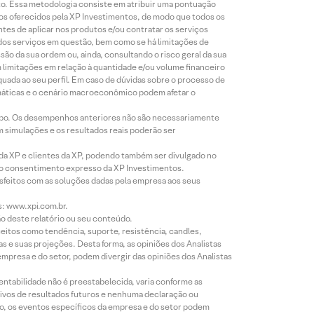
to. Essa metodologia consiste em atribuir uma pontuação
tos oferecidos pela XP Investimentos, de modo que todos os
ntes de aplicar nos produtos e/ou contratar os serviços
 dos serviços em questão, bem como se há limitações de
o da sua ordem ou, ainda, consultando o risco geral da sua
m limitações em relação à quantidade e/ou volume financeiro
equada ao seu perfil. Em caso de dúvidas sobre o processo de
imáticas e o cenário macroeconômico podem afetar o
empo. Os desempenhos anteriores não são necessariamente
m simulações e os resultados reais poderão ser
 da XP e clientes da XP, podendo também ser divulgado no
évio consentimento expresso da XP Investimentos.
isfeitos com as soluções dadas pela empresa aos seus
s: www.xpi.com.br.
ão deste relatório ou seu conteúdo.
eitos como tendência, suporte, resistência, candles,
s e suas projeções. Desta forma, as opiniões dos Analistas
presa e do setor, podem divergir das opiniões dos Analistas
entabilidade não é preestabelecida, varia conforme as
ivos de resultados futuros e nenhuma declaração ou
co, os eventos específicos da empresa e do setor podem