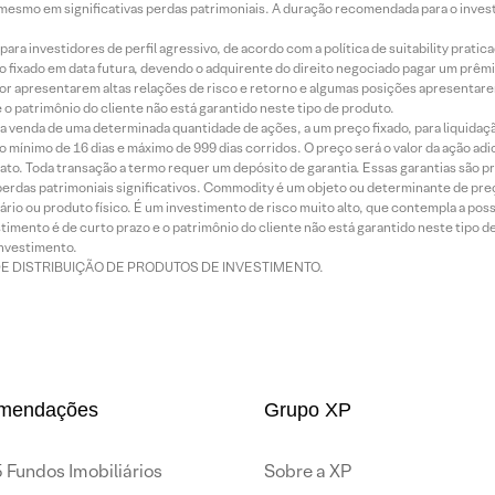
mesmo em significativas perdas patrimoniais. A duração recomendada para o inves
ra investidores de perfil agressivo, de acordo com a política de suitability prat
 fixado em data futura, devendo o adquirente do direito negociado pagar um prê
or apresentarem altas relações de risco e retorno e algumas posições apresentarem 
o patrimônio do cliente não está garantido neste tipo de produto.
 venda de uma determinada quantidade de ações, a um preço fixado, para liquidaç
 mínimo de 16 dias e máximo de 999 dias corridos. O preço será o valor da ação ad
ato. Toda transação a termo requer um depósito de garantia. Essas garantias são 
rdas patrimoniais significativos. Commodity é um objeto ou determinante de preç
rio ou produto físico. É um investimento de risco muito alto, que contempla a possi
imento é de curto prazo e o patrimônio do cliente não está garantido neste tipo 
nvestimento.
DE DISTRIBUIÇÃO DE PRODUTOS DE INVESTIMENTO.
mendações
Grupo XP
 Fundos Imobiliários
Sobre a XP