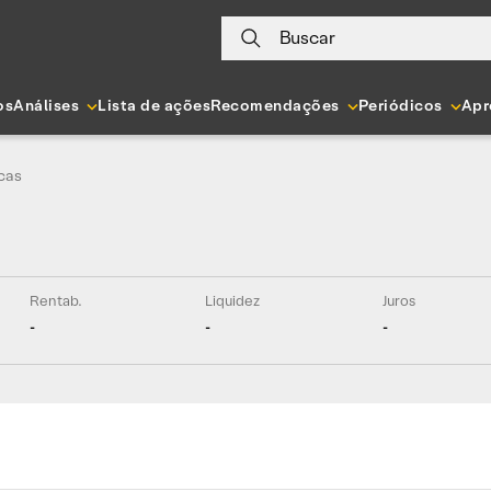
Buscar
os
Análises
Lista de ações
Recomendações
Periódicos
Apr
cas
Rentab.
Liquidez
Juros
-
-
-