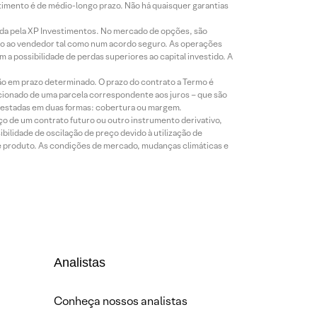
timento é de médio-longo prazo. Não há quaisquer garantias
icada pela XP Investimentos. No mercado de opções, são
mio ao vendedor tal como num acordo seguro. As operações
a possibilidade de perdas superiores ao capital investido. A
ão em prazo determinado. O prazo do contrato a Termo é
icionado de uma parcela correspondente aos juros – que são
prestadas em duas formas: cobertura ou margem.
o de um contrato futuro ou outro instrumento derivativo,
bilidade de oscilação de preço devido à utilização de
de produto. As condições de mercado, mudanças climáticas e
Analistas
Conheça nossos analistas