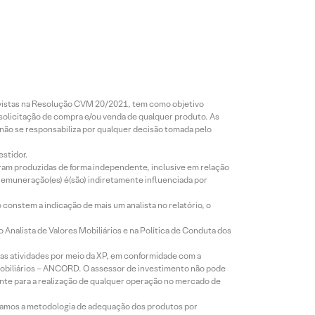
revistas na Resolução CVM 20/2021, tem como objetivo
 solicitação de compra e/ou venda de qualquer produto. As
 não se responsabiliza por qualquer decisão tomada pelo
estidor.
foram produzidas de forma independente, inclusive em relação
 remuneração(es) é(são) indiretamente influenciada por
constem a indicação de mais um analista no relatório, o
Analista de Valores Mobiliários e na Política de Conduta dos
s atividades por meio da XP, em conformidade com a
Mobiliários – ANCORD. O assessor de investimento não pode
iente para a realização de qualquer operação no mercado de
lizamos a metodologia de adequação dos produtos por