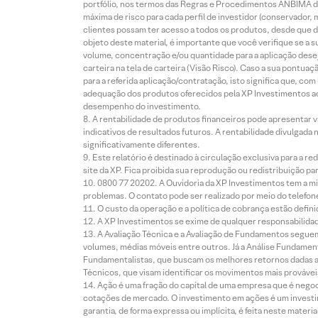
portfólio, nos termos das Regras e Procedimentos ANBIMA de
máxima de risco para cada perfil de investidor (conservado
clientes possam ter acesso a todos os produtos, desde que de
objeto deste material, é importante que você verifique se a
volume, concentração e/ou quantidade para a aplicação dese
carteira na tela de carteira (Visão Risco). Caso a sua pontu
para a referida aplicação/contratação, isto significa que, co
adequação dos produtos oferecidos pela XP Investimentos ao
desempenho do investimento.
A rentabilidade de produtos financeiros pode apresentar
indicativos de resultados futuros. A rentabilidade divulgada
significativamente diferentes.
Este relatório é destinado à circulação exclusiva para a 
site da XP. Fica proibida sua reprodução ou redistribuição p
0800 77 20202. A Ouvidoria da XP Investimentos tem a mi
problemas. O contato pode ser realizado por meio do telefon
O custo da operação e a política de cobrança estão defini
A XP Investimentos se exime de qualquer responsabilidade
A Avaliação Técnica e a Avaliação de Fundamentos seguem
volumes, médias móveis entre outros. Já a Análise Fundament
Fundamentalistas, que buscam os melhores retornos dadas as
Técnicos, que visam identificar os movimentos mais prováveis 
Ação é uma fração do capital de uma empresa que é negoci
cotações de mercado. O investimento em ações é um investi
garantia, de forma expressa ou implícita, é feita neste ma