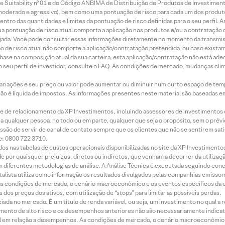
 Suitability nº 01 e do Código ANBIMA de Distribuição de Produtos de Investimen
r, moderado e agressivo), bem como uma pontuação de risco para cada um dos produ
ntro das quantidades e limites da pontuação de risco definidas para o seu perfil. A
 sua pontuação de risco atual comporta a aplicação nos produtos e/ou a contratação
jada. Você pode consultar essas informações diretamente no momento da transmissã
ação de risco atual não comporte a aplicação/contratação pretendida, ou caso exista
m base na composição atual da sua carteira, esta aplicação/contratação não está ad
 seu perfil de investidor, consulte o FAQ. As condições de mercado, mudanças cl
 variações e seu preço ou valor pode aumentar ou diminuir num curto espaço de t
 não é líquida de impostos. As informações presentes neste material são baseadas e
rede de relacionamento da XP Investimentos, incluindo assessores de investimentos
ara qualquer pessoa, no todo ou em parte, qualquer que seja o propósito, sem o pr
ssão de servir de canal de contato sempre que os clientes que não se sentirem sat
e: 0800 722 3710.
dos nas tabelas de custos operacionais disponibilizadas no site da XP Investimento
 por quaisquer prejuízos, diretos ou indiretos, que venham a decorrer da utilizaç
 diferentes metodologias de análise. A Análise Técnica é executada seguindo conc
alista utiliza como informação os resultados divulgados pelas companhias emissora
 condições de mercado, o cenário macroeconômico e os eventos específicos da em
dos preços dos ativos, com utilização de “stops” para limitar as possíveis perdas.
ada no mercado. É um título de renda variável, ou seja, um investimento no qual a r
mento de alto risco e os desempenhos anteriores não são necessariamente indicat
terial em relação a desempenhos. As condições de mercado, o cenário macroeconômi