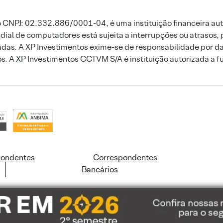
 CNPJ: 02.332.886/0001-04, é uma instituição financeira aut
ial de computadores está sujeita a interrupções ou atrasos, 
das. A XP Investimentos exime-se de responsabilidade por dan
ros. A XP Investimentos CCTVM S/A é instituição autorizada a f
pondentes
Correspondentes
Bancários
ookies e dados pessoais de acordo com a nossa
Política de Cookies
e a nossa
Polític