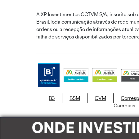
A XP Investimentos CCTVM S/A, inscrita sob o
Brasil.Toda comunicação através de rede mund
ordens ou a recepção de informações atualiza
falha de serviços disponibilizados por tercei
B3
BSM
CVM
Corres
Cambiais
Este site usa c