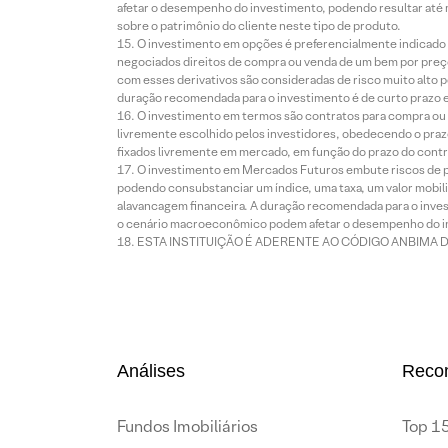
afetar o desempenho do investimento, podendo resultar até 
sobre o patrimônio do cliente neste tipo de produto.
O investimento em opções é preferencialmente indicado pa
negociados direitos de compra ou venda de um bem por preço
com esses derivativos são consideradas de risco muito alto p
duração recomendada para o investimento é de curto prazo e 
O investimento em termos são contratos para compra ou a
livremente escolhido pelos investidores, obedecendo o prazo
fixados livremente em mercado, em função do prazo do contr
O investimento em Mercados Futuros embute riscos de pe
podendo consubstanciar um índice, uma taxa, um valor mobiliá
alavancagem financeira. A duração recomendada para o invest
o cenário macroeconômico podem afetar o desempenho do i
ESTA INSTITUIÇÃO É ADERENTE AO CÓDIGO ANBIMA 
Análises
Reco
Fundos Imobiliários
Top 15