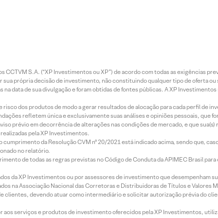
entos CCTVM S.A. (“XP Investimentos ou XP”) de acordo com todas as exigências p
r sua própria decisão de investimento, não constituindo qualquer tipo de oferta ou
s na data de sua divulgação e foram obtidas de fontes públicas. A XP Investimentos
e risco dos produtos de modo a gerar resultados de alocação para cada perfil de inv
mendações refletem única e exclusivamente suas análises e opiniões pessoais, que 
aviso prévio em decorrência de alterações nas condições de mercado, e que sua(s)
realizadas pela XP Investimentos.
lo cumprimento da Resolução CVM nº 20/2021 está indicado acima, sendo que, caso 
onado no relatório.
imento de todas as regras previstas no Código de Conduta da APIMEC Brasil para o 
ados da XP Investimentos ou por assessores de investimento que desempenham sua
os na Associação Nacional das Corretoras e Distribuidoras de Títulos e Valores 
de clientes, devendo atuar como intermediário e solicitar autorização prévia do cl
idor aos serviços e produtos de investimento oferecidos pela XP Investimentos, uti