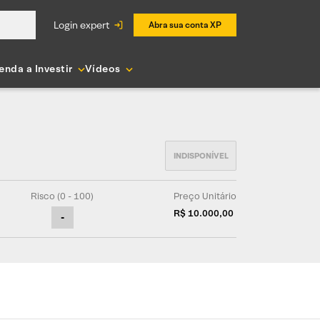
login expert
Abra sua conta XP
enda a Investir
Vídeos
Risco (0 - 100)
Preço Unitário
R$ 10.000,00
-