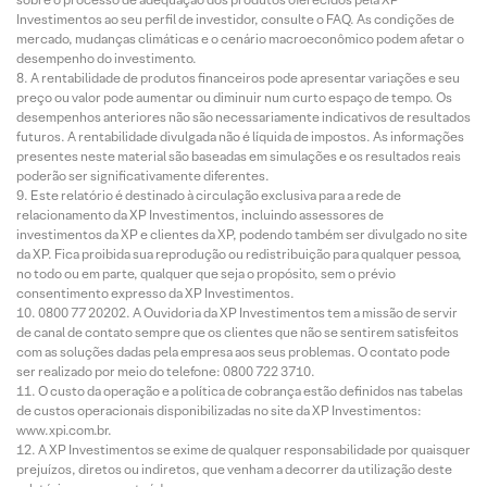
Investimentos ao seu perfil de investidor, consulte o FAQ. As condições de
mercado, mudanças climáticas e o cenário macroeconômico podem afetar o
desempenho do investimento.
A rentabilidade de produtos financeiros pode apresentar variações e seu
preço ou valor pode aumentar ou diminuir num curto espaço de tempo. Os
desempenhos anteriores não são necessariamente indicativos de resultados
futuros. A rentabilidade divulgada não é líquida de impostos. As informações
presentes neste material são baseadas em simulações e os resultados reais
poderão ser significativamente diferentes.
Este relatório é destinado à circulação exclusiva para a rede de
relacionamento da XP Investimentos, incluindo assessores de
investimentos da XP e clientes da XP, podendo também ser divulgado no site
da XP. Fica proibida sua reprodução ou redistribuição para qualquer pessoa,
no todo ou em parte, qualquer que seja o propósito, sem o prévio
consentimento expresso da XP Investimentos.
0800 77 20202. A Ouvidoria da XP Investimentos tem a missão de servir
de canal de contato sempre que os clientes que não se sentirem satisfeitos
com as soluções dadas pela empresa aos seus problemas. O contato pode
ser realizado por meio do telefone: 0800 722 3710.
O custo da operação e a política de cobrança estão definidos nas tabelas
de custos operacionais disponibilizadas no site da XP Investimentos:
www.xpi.com.br.
A XP Investimentos se exime de qualquer responsabilidade por quaisquer
prejuízos, diretos ou indiretos, que venham a decorrer da utilização deste