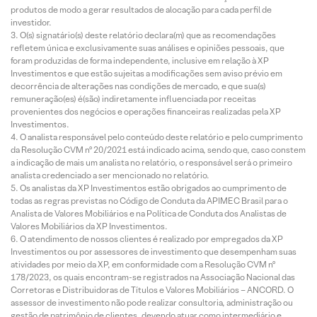
produtos de modo a gerar resultados de alocação para cada perfil de
investidor.
O(s) signatário(s) deste relatório declara(m) que as recomendações
refletem única e exclusivamente suas análises e opiniões pessoais, que
foram produzidas de forma independente, inclusive em relação à XP
Investimentos e que estão sujeitas a modificações sem aviso prévio em
decorrência de alterações nas condições de mercado, e que sua(s)
remuneração(es) é(são) indiretamente influenciada por receitas
provenientes dos negócios e operações financeiras realizadas pela XP
Investimentos.
O analista responsável pelo conteúdo deste relatório e pelo cumprimento
da Resolução CVM nº 20/2021 está indicado acima, sendo que, caso constem
a indicação de mais um analista no relatório, o responsável será o primeiro
analista credenciado a ser mencionado no relatório.
Os analistas da XP Investimentos estão obrigados ao cumprimento de
todas as regras previstas no Código de Conduta da APIMEC Brasil para o
Analista de Valores Mobiliários e na Política de Conduta dos Analistas de
Valores Mobiliários da XP Investimentos.
O atendimento de nossos clientes é realizado por empregados da XP
Investimentos ou por assessores de investimento que desempenham suas
atividades por meio da XP, em conformidade com a Resolução CVM nº
178/2023, os quais encontram-se registrados na Associação Nacional das
Corretoras e Distribuidoras de Títulos e Valores Mobiliários – ANCORD. O
assessor de investimento não pode realizar consultoria, administração ou
gestão de patrimônio de clientes, devendo atuar como intermediário e