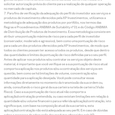
solicitar autorização prévia do cliente para a realização de qualquer operação
no mercado de capitais.
Para fins de verificação da adequação do perfil do investidor aos serviços e
produtos de investimento oferecidos pela XP Investimentos, utilizamos a
metodologia de adequação dos produtos por portfólio, nos termos das
Regras e Procedimentos ANBIMA de Suitability nº 01 e do Código ANBIMA
de Distribuição de Produtos de Investimento. Essa metodologia consiste em
atribuir uma pontuação máxima de risco para cada perfil de investidor
(conservador, moderado e agressivo), bem como uma pontuação de risco
para cada um dos produtos oferecidos pela XP Investimentos, de modo que
todos os clientes possam ter acesso a todos os produtos, desde que dentro
das quantidades e limites da pontuação de risco definidas para o seu perfil.
Antes de aplicar nos produtos e/ou contratar os serviços objeto deste
material, é importante que você verifique se a sua pontuação de risco atual
comporta a aplicação nos produtos e/ou a contratação dos serviços em
questão, bem como se há limitações de volume, concentração e/ou
quantidade para a aplicação desejada. Você pode consultar essas
informações diretamente no momento da transmissão da sua ordem ou,
ainda, consultando o risco geral da sua carteira na tela de carteira (Visão
Risco). Caso a sua pontuação de risco atual não comporte a
aplicação/contratação pretendida, ou caso existam limitações em relação à
quantidade e/ou volume financeiro para a referida aplicação/contratação, isto
significa que, com base na composição atual da sua carteira, esta
aplicação/contratação não está adequada ao seu perfil. Em caso de dúvidas
sobre o processo de adequação dos produtos oferecidos pela XP