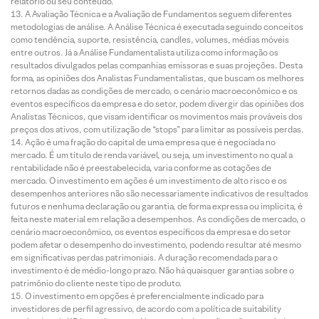
relatório ou seu conteúdo.
A Avaliação Técnica e a Avaliação de Fundamentos seguem diferentes
metodologias de análise. A Análise Técnica é executada seguindo conceitos
como tendência, suporte, resistência, candles, volumes, médias móveis
entre outros. Já a Análise Fundamentalista utiliza como informação os
resultados divulgados pelas companhias emissoras e suas projeções. Desta
forma, as opiniões dos Analistas Fundamentalistas, que buscam os melhores
retornos dadas as condições de mercado, o cenário macroeconômico e os
eventos específicos da empresa e do setor, podem divergir das opiniões dos
Analistas Técnicos, que visam identificar os movimentos mais prováveis dos
preços dos ativos, com utilização de “stops” para limitar as possíveis perdas.
Ação é uma fração do capital de uma empresa que é negociada no
mercado. É um título de renda variável, ou seja, um investimento no qual a
rentabilidade não é preestabelecida, varia conforme as cotações de
mercado. O investimento em ações é um investimento de alto risco e os
desempenhos anteriores não são necessariamente indicativos de resultados
futuros e nenhuma declaração ou garantia, de forma expressa ou implícita, é
feita neste material em relação a desempenhos. As condições de mercado, o
cenário macroeconômico, os eventos específicos da empresa e do setor
podem afetar o desempenho do investimento, podendo resultar até mesmo
em significativas perdas patrimoniais. A duração recomendada para o
investimento é de médio-longo prazo. Não há quaisquer garantias sobre o
patrimônio do cliente neste tipo de produto.
O investimento em opções é preferencialmente indicado para
investidores de perfil agressivo, de acordo com a política de suitability