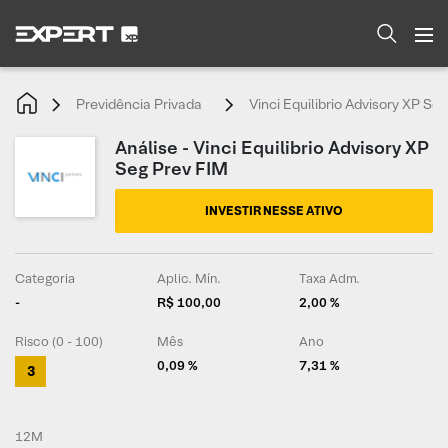
Previdência Privada
Vinci Equilibrio Advisory XP Se
Análise - Vinci Equilibrio Advisory XP
Seg Prev FIM
INVESTIR NESSE ATIVO
Categoria
Aplic. Mín.
Taxa Adm.
-
R$ 100,00
2,00 %
Risco (0 - 100)
Mês
Ano
0,09 %
7,31 %
3
12M