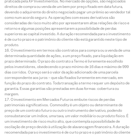
praticada pela XP Investimentos. No mercado de opções, são negociados
direitos de compra ou venda de um bem por preço fixado em data futura,
devendo o adquirente do direito negociado pagar um prêmio ao vendedor tal
como num acordo seguro. As operações com esses derivativos são
consideradas de risco muito alto por apresentarem altas relações de risco e
retorno e algumas posições apresentarem a possibilidade de perdas
superiores ao capital investido. A duração recomendada para o investimento
é de curto prazo e o patrimônio do cliente não está garantido neste tipo de
produto.
O investimento em termos são contratos para compra ou a venda de uma
determinada quantidade de ações, a um preço fixado, para liquidação em
prazo determinado. O prazo do contrato a Termo é livremente escolhido
pelos investidores, obedecendo o prazo mínimo de 16 dias e máximo de 999
dias corridos. O preço será o valor da ação adicionado de uma parcela
correspondente aos juros – que são fixados livremente em mercado, em
função do prazo do contrato. Toda transação a termo requer um depósito de
garantia. Essas garantias são prestadas em duas formas: cobertura ou
margem.
O investimento em Mercados Futuros embute riscos de perdas
patrimoniais significativos. Commodity é um objeto ou determinante de
preço de um contrato futuro ou outro instrumento derivativo, podendo
consubstanciar um índice, uma taxa, um valor mobiliário ou produto físico. É
um investimento de risco muito alto, que contempla a possibilidade de
oscilação de preço devido à utilização de alavancagem financeira. A duração
recomendada para o investimento é de curto prazo e o patrimônio do cliente