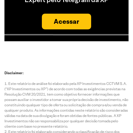
Acessar
Disclaimer:
Este relatório de análise foi elaborado pela XP Investimentos CCTVM S.A.
(“XP Investimentos ou XP”) de acordo com todas as exigências previstas na
Resolução CVM 20/2021, tem como objetivo fornecer informações que
possam auxiliar o investidor a tomar sua própria decisão de investimento, não
constituindo qualquer tipo de oferta ou solicitação de compra e/ou venda de
qualquer produto. As informações contidas neste relatório são consideradas
válidas na data de sua divulgação e foram obtidas de fontes públicas. A XP
Investimentos não se responsabiliza por qualquer decisão tomada pelo
cliente com base no presente relatório.
Este relatório foi elaborado considerando a classificação de risco dos