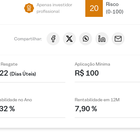
Risco
Apenas investidor
20
profissional
(0-100)
Compartilhar:
 Resgate
Aplicação Mínima
22
R$ 100
(Dias Úteis)
bilidade no Ano
Rentabilidade em 12M
,32 %
7,90 %