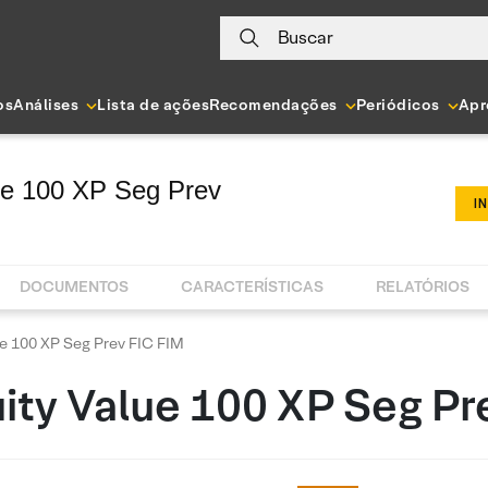
Buscar
os
Análises
Lista de ações
Recomendações
Periódicos
Apr
ue 100 XP Seg Prev
I
DOCUMENTOS
CARACTERÍSTICAS
RELATÓRIOS
e 100 XP Seg Prev FIC FIM
ity Value 100 XP Seg Pr