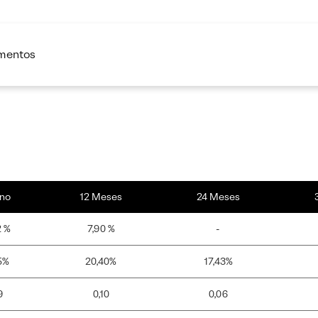
imentos
no
12 Meses
24 Meses
2 %
7,90 %
-
5%
20,40%
17,43%
9
0,10
0,06