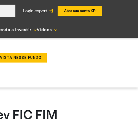
login expert
Abra sua conta XP
enda a Investir
Vídeos
NVISTA NESSE FUNDO
ev FIC FIM