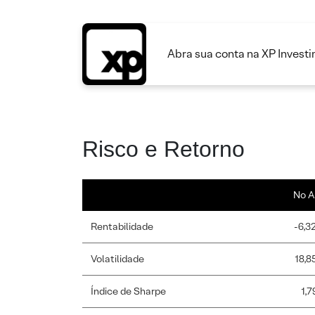
Abra sua conta na XP Invest
Risco e Retorno
No A
Rentabilidade
-6,3
Volatilidade
18,8
Índice de Sharpe
1,7