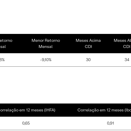
etorno
Menor Retorno
Meses Acima
Meses A
sal
Mensal
CDI
CDI
18%
-9,10%
30
34
orrelação em 12 meses (IHFA)
Correlação em 12 meses (Ib
0,65
0,91