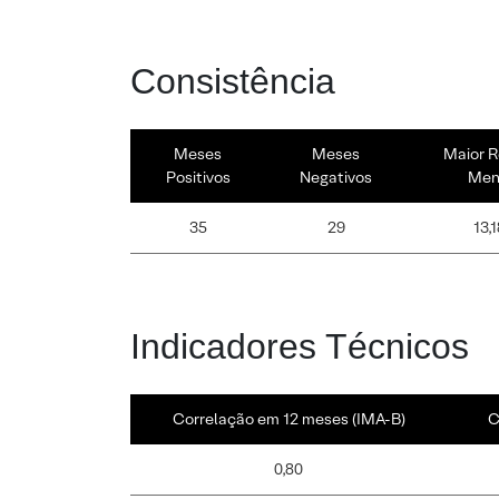
Consistência
Meses
Meses
Maior R
Positivos
Negativos
Men
35
29
13,
Indicadores Técnicos
Correlação em 12 meses (IMA-B)
C
0,80