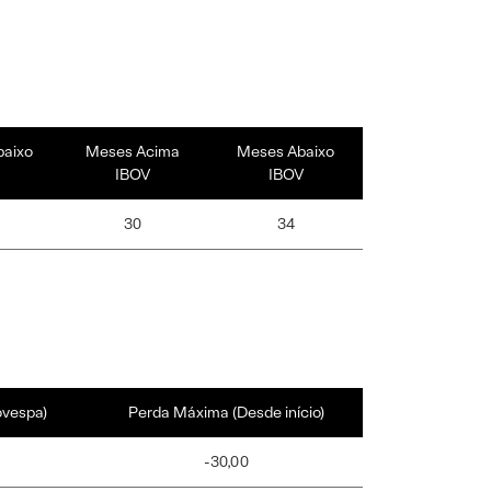
baixo
Meses Acima
Meses Abaixo
IBOV
IBOV
30
34
ovespa)
Perda Máxima (Desde início)
-30,00