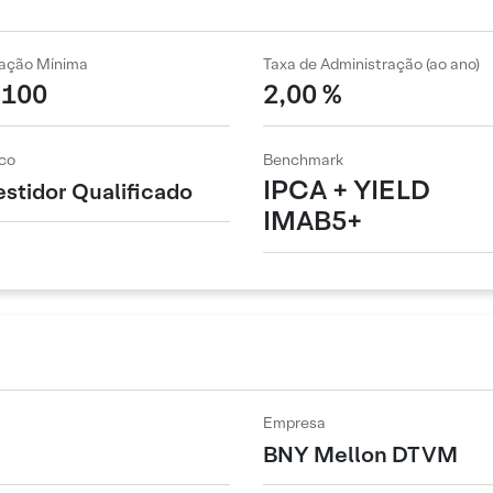
cação Mínima
Taxa de Administração (ao ano)
 100
2,00 %
co
Benchmark
IPCA + YIELD
estidor Qualificado
IMAB5+
Empresa
BNY Mellon DTVM