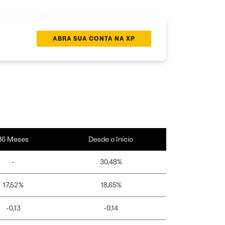
ABRA SUA CONTA NA XP
36 Meses
Desde o Início
-
30,48%
17,52%
18,65%
-0,13
-0,14