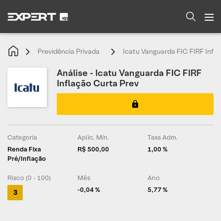
Previdência Privada
Icatu Vanguarda FIC FIRF Infl
Análise - Icatu Vanguarda FIC FIRF
Inflação Curta Prev
Categoria
Aplic. Mín.
Taxa Adm.
Renda Fixa
R$ 500,00
1,00 %
Pré/Inflação
Risco (0 - 100)
Mês
Ano
-0,04 %
5,77 %
3