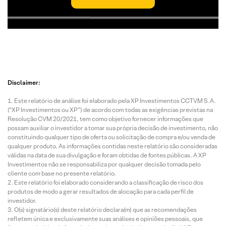
Disclaimer:
Este relatório de análise foi elaborado pela XP Investimentos CCTVM S.A.
(“XP Investimentos ou XP”) de acordo com todas as exigências previstas na
Resolução CVM 20/2021, tem como objetivo fornecer informações que
possam auxiliar o investidor a tomar sua própria decisão de investimento, não
constituindo qualquer tipo de oferta ou solicitação de compra e/ou venda de
qualquer produto. As informações contidas neste relatório são consideradas
válidas na data de sua divulgação e foram obtidas de fontes públicas. A XP
Investimentos não se responsabiliza por qualquer decisão tomada pelo
cliente com base no presente relatório.
Este relatório foi elaborado considerando a classificação de risco dos
produtos de modo a gerar resultados de alocação para cada perfil de
investidor.
O(s) signatário(s) deste relatório declara(m) que as recomendações
refletem única e exclusivamente suas análises e opiniões pessoais, que