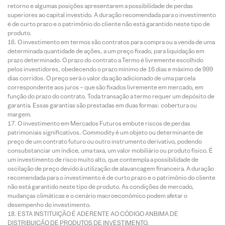
retorno e algumas posições apresentarem a possibilidade de perdas
superiores ao capital investido. A duração recomendada para o investimento
é de curto prazo e o patrimônio do cliente não está garantido neste tipo de
produto.
O investimento em termos são contratos para compra ou a venda de uma
determinada quantidade de ações, a um preço fixado, para liquidação em
prazo determinado. O prazo do contrato a Termo é livremente escolhido
pelos investidores, obedecendo o prazo mínimo de 16 dias e máximo de 999
dias corridos. O preço será o valor da ação adicionado de uma parcela
correspondente aos juros – que são fixados livremente em mercado, em
função do prazo do contrato. Toda transação a termo requer um depósito de
garantia. Essas garantias são prestadas em duas formas: cobertura ou
margem.
O investimento em Mercados Futuros embute riscos de perdas
patrimoniais significativos. Commodity é um objeto ou determinante de
preço de um contrato futuro ou outro instrumento derivativo, podendo
consubstanciar um índice, uma taxa, um valor mobiliário ou produto físico. É
um investimento de risco muito alto, que contempla a possibilidade de
oscilação de preço devido à utilização de alavancagem financeira. A duração
recomendada para o investimento é de curto prazo e o patrimônio do cliente
não está garantido neste tipo de produto. As condições de mercado,
mudanças climáticas e o cenário macroeconômico podem afetar o
desempenho do investimento.
ESTA INSTITUIÇÃO É ADERENTE AO CÓDIGO ANBIMA DE
DISTRIBUIÇÃO DE PRODUTOS DE INVESTIMENTO.