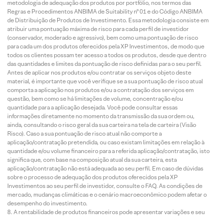
metodologia de adequação dos produtos por portfólio, nos termos das
Regras e Procedimentos ANBIMA de Suitability nº 01 e do Código ANBIMA
de Distribuição de Produtos de Investimento. Essa metodologia consiste em
atribuir uma pontuação máxima de risco para cada perfil de investidor
(conservador, moderado e agressivo), bem como uma pontuação de risco
para cada um dos produtos oferecidos pela XP Investimentos, de modo que
todos os clientes possam ter acesso a todos os produtos, desde que dentro
das quantidades e limites da pontuação de risco definidas para o seu perfil.
Antes de aplicar nos produtos e/ou contratar os serviços objeto deste
material, é importante que você verifique se a sua pontuação de risco atual
comporta a aplicação nos produtos e/ou a contratação dos serviços em
questão, bem como se há limitações de volume, concentração e/ou
quantidade para a aplicação desejada. Você pode consultar essas
informações diretamente no momento da transmissão da sua ordem ou,
ainda, consultando o risco geral da sua carteira na tela de carteira (Visão
Risco). Caso a sua pontuação de risco atual não comporte a
aplicação/contratação pretendida, ou caso existam limitações em relação à
quantidade e/ou volume financeiro para a referida aplicação/contratação, isto
significa que, com base na composição atual da sua carteira, esta
aplicação/contratação não está adequada ao seu perfil. Em caso de dúvidas
sobre o processo de adequação dos produtos oferecidos pela XP
Investimentos ao seu perfil de investidor, consulte o FAQ. As condições de
mercado, mudanças climáticas e o cenário macroeconômico podem afetar o
desempenho do investimento.
A rentabilidade de produtos financeiros pode apresentar variações e seu