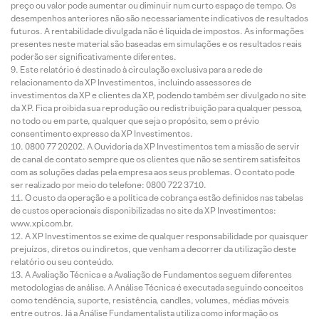
preço ou valor pode aumentar ou diminuir num curto espaço de tempo. Os
desempenhos anteriores não são necessariamente indicativos de resultados
futuros. A rentabilidade divulgada não é líquida de impostos. As informações
presentes neste material são baseadas em simulações e os resultados reais
poderão ser significativamente diferentes.
Este relatório é destinado à circulação exclusiva para a rede de
relacionamento da XP Investimentos, incluindo assessores de
investimentos da XP e clientes da XP, podendo também ser divulgado no site
da XP. Fica proibida sua reprodução ou redistribuição para qualquer pessoa,
no todo ou em parte, qualquer que seja o propósito, sem o prévio
consentimento expresso da XP Investimentos.
0800 77 20202. A Ouvidoria da XP Investimentos tem a missão de servir
de canal de contato sempre que os clientes que não se sentirem satisfeitos
com as soluções dadas pela empresa aos seus problemas. O contato pode
ser realizado por meio do telefone: 0800 722 3710.
O custo da operação e a política de cobrança estão definidos nas tabelas
de custos operacionais disponibilizadas no site da XP Investimentos:
www.xpi.com.br.
A XP Investimentos se exime de qualquer responsabilidade por quaisquer
prejuízos, diretos ou indiretos, que venham a decorrer da utilização deste
relatório ou seu conteúdo.
A Avaliação Técnica e a Avaliação de Fundamentos seguem diferentes
metodologias de análise. A Análise Técnica é executada seguindo conceitos
como tendência, suporte, resistência, candles, volumes, médias móveis
entre outros. Já a Análise Fundamentalista utiliza como informação os