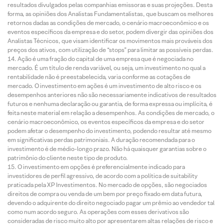
resultados divulgados pelas companhias emissoras e suas projeções. Desta
forma, as opiniões dos Analistas Fundamentalistas, que buscam os melhores
retornos dadas as condições de mercado, o cenário macroeconômico e os
eventos específicos da empresa e do setor, podem divergir das opiniões dos
Analistas Técnicos, que visam identificar os movimentos mais prováveis dos
preços dos ativos, com utilização de “stops” para limitar as possíveis perdas.
Ação é uma fração do capital de uma empresa que é negociada no
mercado. É um título de renda variável, ou seja, um investimento no qual a
rentabilidade não é preestabelecida, varia conforme as cotações de
mercado. O investimento em ações é um investimento de alto risco e os
desempenhos anteriores não são necessariamente indicativos de resultados
futuros e nenhuma declaração ou garantia, de forma expressa ou implícita, é
feita neste material em relação a desempenhos. As condições de mercado, o
cenário macroeconômico, os eventos específicos da empresa e do setor
podem afetar o desempenho do investimento, podendo resultar até mesmo
em significativas perdas patrimoniais. A duração recomendada para o
investimento é de médio-longo prazo. Não há quaisquer garantias sobre o
patrimônio do cliente neste tipo de produto.
O investimento em opções é preferencialmente indicado para
investidores de perfil agressivo, de acordo com a política de suitability
praticada pela XP Investimentos. No mercado de opções, são negociados
direitos de compra ou venda de um bem por preço fixado em data futura,
devendo o adquirente do direito negociado pagar um prêmio ao vendedor tal
como num acordo seguro. As operações com esses derivativos são
consideradas de risco muito alto por apresentarem altas relações de risco e