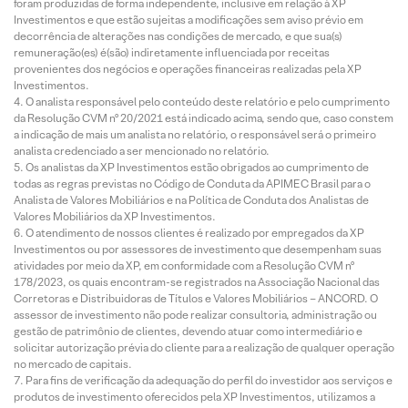
foram produzidas de forma independente, inclusive em relação à XP
Investimentos e que estão sujeitas a modificações sem aviso prévio em
decorrência de alterações nas condições de mercado, e que sua(s)
remuneração(es) é(são) indiretamente influenciada por receitas
provenientes dos negócios e operações financeiras realizadas pela XP
Investimentos.
O analista responsável pelo conteúdo deste relatório e pelo cumprimento
da Resolução CVM nº 20/2021 está indicado acima, sendo que, caso constem
a indicação de mais um analista no relatório, o responsável será o primeiro
analista credenciado a ser mencionado no relatório.
Os analistas da XP Investimentos estão obrigados ao cumprimento de
todas as regras previstas no Código de Conduta da APIMEC Brasil para o
Analista de Valores Mobiliários e na Política de Conduta dos Analistas de
Valores Mobiliários da XP Investimentos.
O atendimento de nossos clientes é realizado por empregados da XP
Investimentos ou por assessores de investimento que desempenham suas
atividades por meio da XP, em conformidade com a Resolução CVM nº
178/2023, os quais encontram-se registrados na Associação Nacional das
Corretoras e Distribuidoras de Títulos e Valores Mobiliários – ANCORD. O
assessor de investimento não pode realizar consultoria, administração ou
gestão de patrimônio de clientes, devendo atuar como intermediário e
solicitar autorização prévia do cliente para a realização de qualquer operação
no mercado de capitais.
Para fins de verificação da adequação do perfil do investidor aos serviços e
produtos de investimento oferecidos pela XP Investimentos, utilizamos a