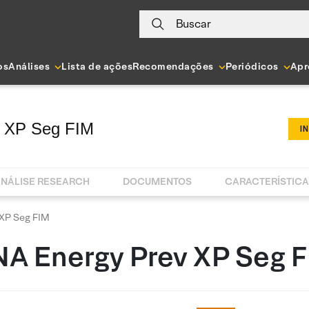
Buscar
os
Análises
Lista de ações
Recomendações
Periódicos
Apr
 XP Seg FIM
I
NÁLISE RESEARCH
DOCUMENTOS
CARACTERÍSTIC
XP Seg FIM
A Energy Prev XP Seg 