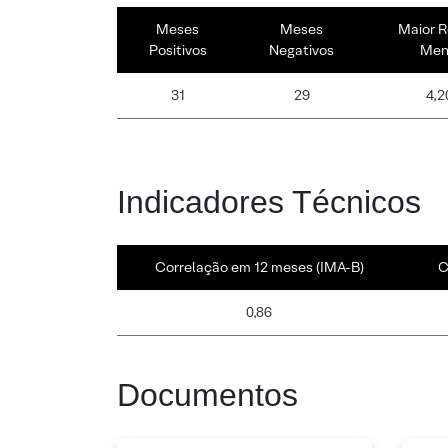
Meses
Meses
Maior R
Positivos
Negativos
Men
31
29
4,2
Indicadores Técnicos
Correlação em 12 meses (IMA-B)
C
0,86
Documentos