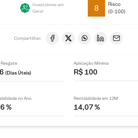
Risco
Investidores em
8
Geral
(0-100)
Compartilhar:
 Resgate
Aplicação Mínima
6
R$ 100
(Dias Úteis)
bilidade no Ano
Rentabilidade em 12M
36 %
14,07 %