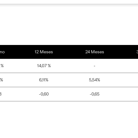
no
12 Meses
24 Meses
 %
14,07 %
-
0%
6,11%
5,54%
8
-0,60
-0,65