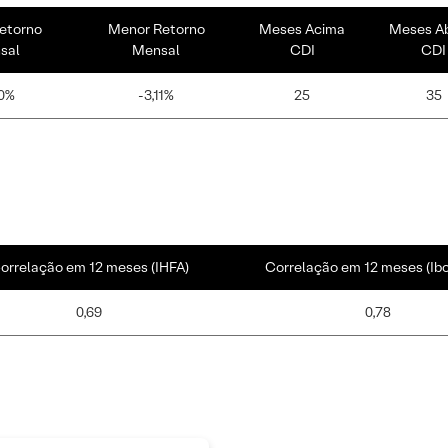
etorno
Menor Retorno
Meses Acima
Meses A
sal
Mensal
CDI
CDI
0%
-3,11%
25
35
orrelação em 12 meses (IHFA)
Correlação em 12 meses (Ib
0,69
0,78