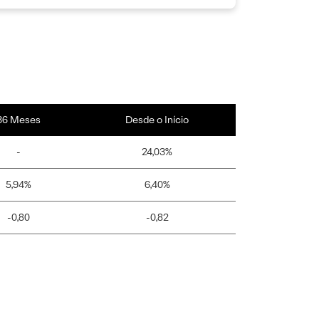
36 Meses
Desde o Início
-
24,03%
5,94%
6,40%
-0,80
-0,82