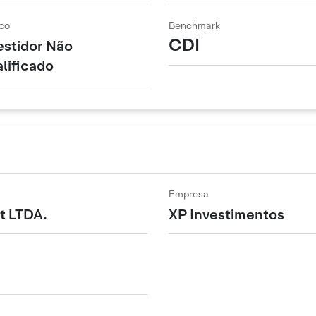
co
Benchmark
CDI
estidor Não
lificado
Empresa
t LTDA.
XP Investimentos