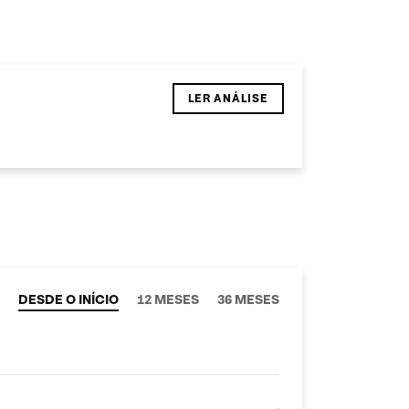
LER ANÁLISE
DESDE O INÍCIO
12 MESES
36 MESES