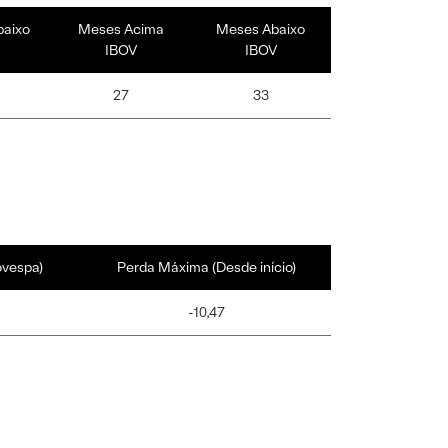
baixo
Meses Acima
Meses Abaixo
IBOV
IBOV
27
33
ovespa)
Perda Máxima (Desde início)
-10,47