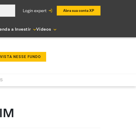
login expert
Abra sua conta XP
enda a Investir
Vídeos
NVISTA NESSE FUNDO
AS
FIM