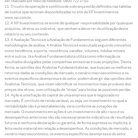
ser realizado por meio do telefone: 0800 722 3710.
O custo da operação e a política de cobrança estão definidos nas tabelas
de custos operacionais disponibilizadas no site da XP Investimentos:
www.xpi.com.br.
A XP Investimentos se exime de qualquer responsabilidade por quaisquer
prejuízos, diretos ou indiretos, que venham a decorrer da utilização deste
relatório ou seu conteúdo.
A Avaliação Técnica e a Avaliação de Fundamentos seguem diferentes
metodologias de análise. A Análise Técnica é executada seguindo conceitos
como tendência, suporte, resistência, candles, volumes, médias móveis
entre outros. Já a Análise Fundamentalista utiliza como informação os
resultados divulgados pelas companhias emissoras e suas projeções. Desta
forma, as opiniões dos Analistas Fundamentalistas, que buscam os melhores
retornos dadas as condições de mercado, o cenário macroeconômico e os
eventos específicos da empresa e do setor, podem divergir das opiniões dos
Analistas Técnicos, que visam identificar os movimentos mais prováveis dos
preços dos ativos, com utilização de “stops” para limitar as possíveis perdas.
Ação é uma fração do capital de uma empresa que é negociada no
mercado. É um título de renda variável, ou seja, um investimento no qual a
rentabilidade não é preestabelecida, varia conforme as cotações de
mercado. O investimento em ações é um investimento de alto risco e os
desempenhos anteriores não são necessariamente indicativos de resultados
futuros e nenhuma declaração ou garantia, de forma expressa ou implícita, é
feita neste material em relação a desempenhos. As condições de mercado, o
cenário macroeconômico, os eventos específicos da empresa e do setor