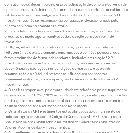
constituindo qualquer tipo de oferta ou solicitação de compra e/ou venda de
qualquer produto. As informações contidas neste relatório são consideradas
válidas na data de sua divulgação e foram obtidas de fontes públicas. A XP
Investimentos não se responsabiliza por qualquer decisão tomada pelo
cliente com base no presente relatório.
Este relatório foi elaborado considerando a classificação de risco dos
produtos de modo a gerar resultados de alocação para cada perfil de
investidor.
O(s) signatário(s) deste relatório declara(m) que as recomendações
refletem única e exclusivamente suas análises e opiniões pessoais, que
foram produzidas de forma independente, inclusive em relação à XP
Investimentos e que estão sujeitas a modificações sem aviso prévio em
decorrência de alterações nas condições de mercado, e que sua(s)
remuneração(es) é(são) indiretamente influenciada por receitas
provenientes dos negócios e operações financeiras realizadas pela XP
Investimentos.
O analista responsável pelo conteúdo deste relatório e pelo cumprimento
da Resolução CVM nº 20/2021 está indicado acima, sendo que, caso constem
a indicação de mais um analista no relatório, o responsável será o primeiro
analista credenciado a ser mencionado no relatório.
Os analistas da XP Investimentos estão obrigados ao cumprimento de
todas as regras previstas no Código de Conduta da APIMEC Brasil para o
Analista de Valores Mobiliários e na Política de Conduta dos Analistas de
Valores Mobiliários da XP Investimentos.
O atendimento de nossos clientes é realizado por empregados da XP