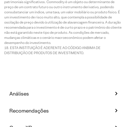
patrimoniais significativos. Commodity é um objeto ou determinante de
preço de um contrato futuro ou outro instrumento derivativo, podendo
consubstanciar um índice, uma taxa, um valor mobiliário ou produto físico. É
um investimento de risco muito alto, que contempla a possibilidade de
oscilação de preço devido à utilização de alavancagem financeira. A duração
recomendada para o investimento é de curto prazo e o patrimônio do cliente
não está garantido neste tipo de produto. As condições de mercado,
mudanças climáticas e o cenário macroeconômico podem afetar o
desempenho do investimento.
ESTA INSTITUIÇÃO É ADERENTE AO CÓDIGO ANBIMA DE
DISTRIBUIÇÃO DE PRODUTOS DE INVESTIMENTO.
Análises
Recomendações