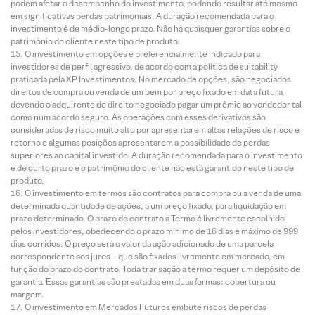
podem afetar o desempenho do investimento, podendo resultar até mesmo
em significativas perdas patrimoniais. A duração recomendada para o
investimento é de médio-longo prazo. Não há quaisquer garantias sobre o
patrimônio do cliente neste tipo de produto.
O investimento em opções é preferencialmente indicado para
investidores de perfil agressivo, de acordo com a política de suitability
praticada pela XP Investimentos. No mercado de opções, são negociados
direitos de compra ou venda de um bem por preço fixado em data futura,
devendo o adquirente do direito negociado pagar um prêmio ao vendedor tal
como num acordo seguro. As operações com esses derivativos são
consideradas de risco muito alto por apresentarem altas relações de risco e
retorno e algumas posições apresentarem a possibilidade de perdas
superiores ao capital investido. A duração recomendada para o investimento
é de curto prazo e o patrimônio do cliente não está garantido neste tipo de
produto.
O investimento em termos são contratos para compra ou a venda de uma
determinada quantidade de ações, a um preço fixado, para liquidação em
prazo determinado. O prazo do contrato a Termo é livremente escolhido
pelos investidores, obedecendo o prazo mínimo de 16 dias e máximo de 999
dias corridos. O preço será o valor da ação adicionado de uma parcela
correspondente aos juros – que são fixados livremente em mercado, em
função do prazo do contrato. Toda transação a termo requer um depósito de
garantia. Essas garantias são prestadas em duas formas: cobertura ou
margem.
O investimento em Mercados Futuros embute riscos de perdas