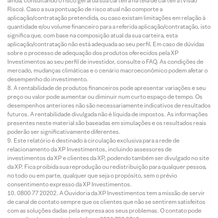
ainda, consultando o risco geral da sua carteira na tela de carteira (Visão
Risco). Caso a sua pontuação de risco atual não comporte a
aplicação/contratação pretendida, ou caso existam limitações em relação à
quantidade e/ou volume financeiro para a referida aplicação/contratação, isto
significa que, com base na composição atual da sua carteira, esta
aplicação/contratação não está adequada ao seu perfil. Em caso de dúvidas
sobre o processo de adequação dos produtos oferecidos pela XP
Investimentos ao seu perfil de investidor, consulte o FAQ. As condições de
mercado, mudanças climáticas e o cenário macroeconômico podem afetar o
desempenho do investimento.
A rentabilidade de produtos financeiros pode apresentar variações e seu
preço ou valor pode aumentar ou diminuir num curto espaço de tempo. Os
desempenhos anteriores não são necessariamente indicativos de resultados
futuros. A rentabilidade divulgada não é líquida de impostos. As informações
presentes neste material são baseadas em simulações e os resultados reais
poderão ser significativamente diferentes.
Este relatório é destinado à circulação exclusiva para a rede de
relacionamento da XP Investimentos, incluindo assessores de
investimentos da XP e clientes da XP, podendo também ser divulgado no site
da XP. Fica proibida sua reprodução ou redistribuição para qualquer pessoa,
no todo ou em parte, qualquer que seja o propósito, sem o prévio
consentimento expresso da XP Investimentos.
0800 77 20202. A Ouvidoria da XP Investimentos tem a missão de servir
de canal de contato sempre que os clientes que não se sentirem satisfeitos
com as soluções dadas pela empresa aos seus problemas. O contato pode