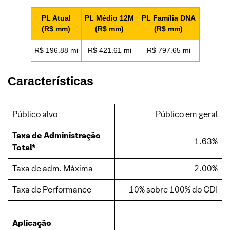
PL Atual
PL Médio 12M
PL Família DNA
(R$ mm)
(R$ mm)
(R$ mm)
R$ 196.88 mi
R$ 421.61 mi
R$ 797.65 mi
Características
Público alvo
Público em geral
Taxa de Administração
1.63%
Total*
Taxa de adm. Máxima
2.00%
Taxa de Performance
10% sobre 100% do CDI
Aplicação