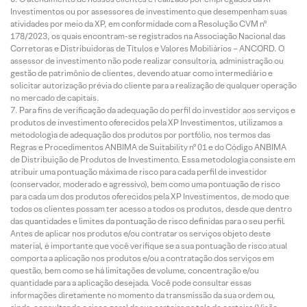
Investimentos ou por assessores de investimento que desempenham suas
atividades por meio da XP, em conformidade com a Resolução CVM nº
178/2023, os quais encontram-se registrados na Associação Nacional das
Corretoras e Distribuidoras de Títulos e Valores Mobiliários – ANCORD. O
assessor de investimento não pode realizar consultoria, administração ou
gestão de patrimônio de clientes, devendo atuar como intermediário e
solicitar autorização prévia do cliente para a realização de qualquer operação
no mercado de capitais.
Para fins de verificação da adequação do perfil do investidor aos serviços e
produtos de investimento oferecidos pela XP Investimentos, utilizamos a
metodologia de adequação dos produtos por portfólio, nos termos das
Regras e Procedimentos ANBIMA de Suitability nº 01 e do Código ANBIMA
de Distribuição de Produtos de Investimento. Essa metodologia consiste em
atribuir uma pontuação máxima de risco para cada perfil de investidor
(conservador, moderado e agressivo), bem como uma pontuação de risco
para cada um dos produtos oferecidos pela XP Investimentos, de modo que
todos os clientes possam ter acesso a todos os produtos, desde que dentro
das quantidades e limites da pontuação de risco definidas para o seu perfil.
Antes de aplicar nos produtos e/ou contratar os serviços objeto deste
material, é importante que você verifique se a sua pontuação de risco atual
comporta a aplicação nos produtos e/ou a contratação dos serviços em
questão, bem como se há limitações de volume, concentração e/ou
quantidade para a aplicação desejada. Você pode consultar essas
informações diretamente no momento da transmissão da sua ordem ou,