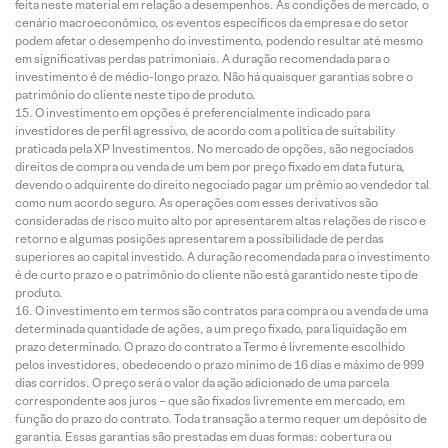
feita neste material em relação a desempenhos. As condições de mercado, o
cenário macroeconômico, os eventos específicos da empresa e do setor
podem afetar o desempenho do investimento, podendo resultar até mesmo
em significativas perdas patrimoniais. A duração recomendada para o
investimento é de médio-longo prazo. Não há quaisquer garantias sobre o
patrimônio do cliente neste tipo de produto.
O investimento em opções é preferencialmente indicado para
investidores de perfil agressivo, de acordo com a política de suitability
praticada pela XP Investimentos. No mercado de opções, são negociados
direitos de compra ou venda de um bem por preço fixado em data futura,
devendo o adquirente do direito negociado pagar um prêmio ao vendedor tal
como num acordo seguro. As operações com esses derivativos são
consideradas de risco muito alto por apresentarem altas relações de risco e
retorno e algumas posições apresentarem a possibilidade de perdas
superiores ao capital investido. A duração recomendada para o investimento
é de curto prazo e o patrimônio do cliente não está garantido neste tipo de
produto.
O investimento em termos são contratos para compra ou a venda de uma
determinada quantidade de ações, a um preço fixado, para liquidação em
prazo determinado. O prazo do contrato a Termo é livremente escolhido
pelos investidores, obedecendo o prazo mínimo de 16 dias e máximo de 999
dias corridos. O preço será o valor da ação adicionado de uma parcela
correspondente aos juros – que são fixados livremente em mercado, em
função do prazo do contrato. Toda transação a termo requer um depósito de
garantia. Essas garantias são prestadas em duas formas: cobertura ou