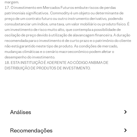
margem.
O investimento em Mercados Futuros embute riscos de perdas
patrimoniais significativos. Commodity é um objeto ou determinante de
preço de um contrato futuro ou outro instrumento derivativo, podendo
consubstanciar um índice, uma taxa, um valor mobiliário ou produto físico. É
um investimento de risco muito alto, que contempla a possibilidade de
oscilação de preço devido à utilização de alavancagem financeira. A duração
recomendada para o investimento é de curto prazo e o patrimônio do cliente
não está garantido neste tipo de produto. As condições de mercado,
mudanças climáticas e o cenário macroeconômico podem afetar o
desempenho do investimento.
ESTA INSTITUIÇÃO É ADERENTE AO CÓDIGO ANBIMA DE
DISTRIBUIÇÃO DE PRODUTOS DE INVESTIMENTO.
Análises
Recomendações