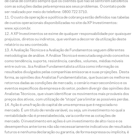
de canal de contato sempre que os clientes que não se sentirem satisfeitos
com as soluções dadas pela empresa aos seus problemas. O contato pode
ser realizado por meio do telefone: 0800 722 3710.
O custo da operação e a política de cobrança estão definidos nas tabelas
de custos operacionais disponibilizadas no site da XP Investimentos:
www.xpi.com.br.
A XP Investimentos se exime de qualquer responsabilidade por quaisquer
prejuízos, diretos ou indiretos, que venham a decorrer da utilização deste
relatório ou seu conteúdo.
A Avaliação Técnica e a Avaliação de Fundamentos seguem diferentes
metodologias de análise. A Análise Técnica é executada seguindo conceitos
como tendência, suporte, resistência, candles, volumes, médias móveis
entre outros. Já a Análise Fundamentalista utiliza como informação os
resultados divulgados pelas companhias emissoras e suas projeções. Desta
forma, as opiniões dos Analistas Fundamentalistas, que buscam os melhores
retornos dadas as condições de mercado, o cenário macroeconômico e os
eventos específicos da empresa e do setor, podem divergir das opiniões dos
Analistas Técnicos, que visam identificar os movimentos mais prováveis dos
preços dos ativos, com utilização de “stops” para limitar as possíveis perdas.
Ação é uma fração do capital de uma empresa que é negociada no
mercado. É um título de renda variável, ou seja, um investimento no qual a
rentabilidade não é preestabelecida, varia conforme as cotações de
mercado. O investimento em ações é um investimento de alto risco e os
desempenhos anteriores não são necessariamente indicativos de resultados
futuros e nenhuma declaração ou garantia, de forma expressa ou implícita, é