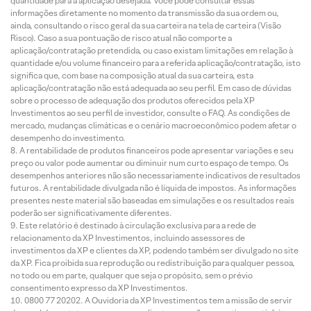
quantidade para a aplicação desejada. Você pode consultar essas
informações diretamente no momento da transmissão da sua ordem ou,
ainda, consultando o risco geral da sua carteira na tela de carteira (Visão
Risco). Caso a sua pontuação de risco atual não comporte a
aplicação/contratação pretendida, ou caso existam limitações em relação à
quantidade e/ou volume financeiro para a referida aplicação/contratação, isto
significa que, com base na composição atual da sua carteira, esta
aplicação/contratação não está adequada ao seu perfil. Em caso de dúvidas
sobre o processo de adequação dos produtos oferecidos pela XP
Investimentos ao seu perfil de investidor, consulte o FAQ. As condições de
mercado, mudanças climáticas e o cenário macroeconômico podem afetar o
desempenho do investimento.
A rentabilidade de produtos financeiros pode apresentar variações e seu
preço ou valor pode aumentar ou diminuir num curto espaço de tempo. Os
desempenhos anteriores não são necessariamente indicativos de resultados
futuros. A rentabilidade divulgada não é líquida de impostos. As informações
presentes neste material são baseadas em simulações e os resultados reais
poderão ser significativamente diferentes.
Este relatório é destinado à circulação exclusiva para a rede de
relacionamento da XP Investimentos, incluindo assessores de
investimentos da XP e clientes da XP, podendo também ser divulgado no site
da XP. Fica proibida sua reprodução ou redistribuição para qualquer pessoa,
no todo ou em parte, qualquer que seja o propósito, sem o prévio
consentimento expresso da XP Investimentos.
0800 77 20202. A Ouvidoria da XP Investimentos tem a missão de servir