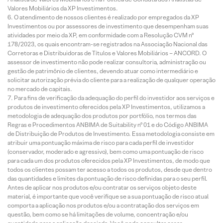
Valores Mobiliários da XP Investimentos.
O atendimento de nossos clientes é realizado por empregados da XP
Investimentos ou por assessores de investimento que desempenham suas
atividades por meio da XP, em conformidade com a Resolução CVM nº
178/2023, os quais encontram-se registrados na Associação Nacional das
Corretoras e Distribuidoras de Títulos e Valores Mobiliários – ANCORD. O
assessor de investimento não pode realizar consultoria, administração ou
gestão de patrimônio de clientes, devendo atuar como intermediário e
solicitar autorização prévia do cliente para a realização de qualquer operação
no mercado de capitais.
Para fins de verificação da adequação do perfil do investidor aos serviços e
produtos de investimento oferecidos pela XP Investimentos, utilizamos a
metodologia de adequação dos produtos por portfólio, nos termos das
Regras e Procedimentos ANBIMA de Suitability nº 01 e do Código ANBIMA
de Distribuição de Produtos de Investimento. Essa metodologia consiste em
atribuir uma pontuação máxima de risco para cada perfil de investidor
(conservador, moderado e agressivo), bem como uma pontuação de risco
para cada um dos produtos oferecidos pela XP Investimentos, de modo que
todos os clientes possam ter acesso a todos os produtos, desde que dentro
das quantidades e limites da pontuação de risco definidas para o seu perfil.
Antes de aplicar nos produtos e/ou contratar os serviços objeto deste
material, é importante que você verifique se a sua pontuação de risco atual
comporta a aplicação nos produtos e/ou a contratação dos serviços em
questão, bem como se há limitações de volume, concentração e/ou