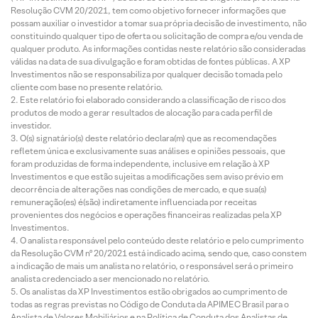
Resolução CVM 20/2021, tem como objetivo fornecer informações que
possam auxiliar o investidor a tomar sua própria decisão de investimento, não
constituindo qualquer tipo de oferta ou solicitação de compra e/ou venda de
qualquer produto. As informações contidas neste relatório são consideradas
válidas na data de sua divulgação e foram obtidas de fontes públicas. A XP
Investimentos não se responsabiliza por qualquer decisão tomada pelo
cliente com base no presente relatório.
Este relatório foi elaborado considerando a classificação de risco dos
produtos de modo a gerar resultados de alocação para cada perfil de
investidor.
O(s) signatário(s) deste relatório declara(m) que as recomendações
refletem única e exclusivamente suas análises e opiniões pessoais, que
foram produzidas de forma independente, inclusive em relação à XP
Investimentos e que estão sujeitas a modificações sem aviso prévio em
decorrência de alterações nas condições de mercado, e que sua(s)
remuneração(es) é(são) indiretamente influenciada por receitas
provenientes dos negócios e operações financeiras realizadas pela XP
Investimentos.
O analista responsável pelo conteúdo deste relatório e pelo cumprimento
da Resolução CVM nº 20/2021 está indicado acima, sendo que, caso constem
a indicação de mais um analista no relatório, o responsável será o primeiro
analista credenciado a ser mencionado no relatório.
Os analistas da XP Investimentos estão obrigados ao cumprimento de
todas as regras previstas no Código de Conduta da APIMEC Brasil para o
Analista de Valores Mobiliários e na Política de Conduta dos Analistas de