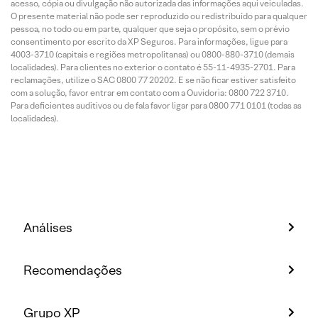
acesso, cópia ou divulgação não autorizada das informações aqui veiculadas.
O presente material não pode ser reproduzido ou redistribuído para qualquer
pessoa, no todo ou em parte, qualquer que seja o propósito, sem o prévio
consentimento por escrito da XP Seguros. Para informações, ligue para
4003-3710 (capitais e regiões metropolitanas) ou 0800-880-3710 (demais
localidades). Para clientes no exterior o contato é 55-11-4935-2701. Para
reclamações, utilize o SAC 0800 77 20202. E se não ficar estiver satisfeito
com a solução, favor entrar em contato com a Ouvidoria: 0800 722 3710.
Para deficientes auditivos ou de fala favor ligar para 0800 771 0101 (todas as
localidades).
Análises
Recomendações
Grupo XP