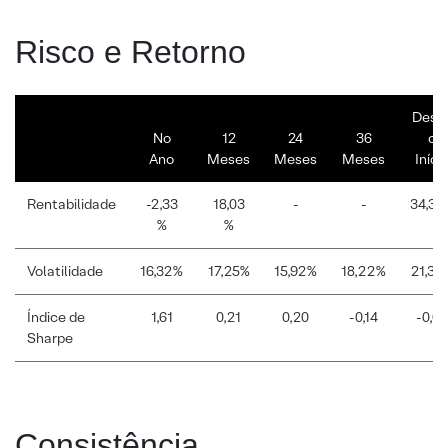
Risco e Retorno
Desd
No
12
24
36
o
Ano
Meses
Meses
Meses
Iníci
Rentabilidade
-2,33
18,03
-
-
34,36
%
%
Volatilidade
16,32%
17,25%
15,92%
18,22%
21,38
Índice de
1,61
0,21
0,20
-0,14
-0,07
Sharpe
Consistência