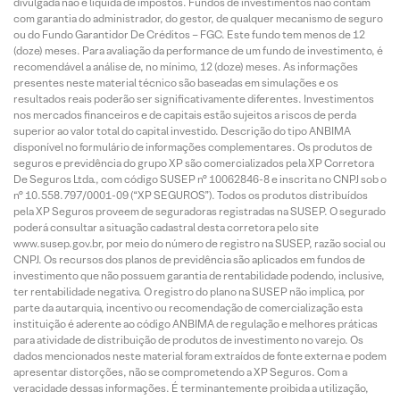
divulgada não é líquida de impostos. Fundos de investimentos não contam
com garantia do administrador, do gestor, de qualquer mecanismo de seguro
ou do Fundo Garantidor De Créditos – FGC. Este fundo tem menos de 12
(doze) meses. Para avaliação da performance de um fundo de investimento, é
recomendável a análise de, no mínimo, 12 (doze) meses. As informações
presentes neste material técnico são baseadas em simulações e os
resultados reais poderão ser significativamente diferentes. Investimentos
nos mercados financeiros e de capitais estão sujeitos a riscos de perda
superior ao valor total do capital investido. Descrição do tipo ANBIMA
disponível no formulário de informações complementares. Os produtos de
seguros e previdência do grupo XP são comercializados pela XP Corretora
De Seguros Ltda., com código SUSEP n° 10062846-8 e inscrita no CNPJ sob o
n° 10.558.797/0001-09 (“XP SEGUROS”). Todos os produtos distribuídos
pela XP Seguros proveem de seguradoras registradas na SUSEP. O segurado
poderá consultar a situação cadastral desta corretora pelo site
www.susep.gov.br, por meio do número de registro na SUSEP, razão social ou
CNPJ. Os recursos dos planos de previdência são aplicados em fundos de
investimento que não possuem garantia de rentabilidade podendo, inclusive,
ter rentabilidade negativa. O registro do plano na SUSEP não implica, por
parte da autarquia, incentivo ou recomendação de comercialização esta
instituição é aderente ao código ANBIMA de regulação e melhores práticas
para atividade de distribuição de produtos de investimento no varejo. Os
dados mencionados neste material foram extraídos de fonte externa e podem
apresentar distorções, não se comprometendo a XP Seguros. Com a
veracidade dessas informações. É terminantemente proibida a utilização,