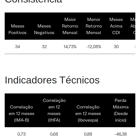
Maior
Menor
Meses
Mes
Meses
Meses
Retorno
Retorno
Acima
Abai
Positivos
Negativos
Mensal
Mensal
CDI
CD
34
32
14,73%
-12,08%
30
36
Indicadores Técnicos
Correlação
Perda
Correlação
em 12
Correlação
Máxima
em 12 meses
meses
em 12 meses
(Desde
(IMA-B)
(IHFA)
(Ibovespa)
início)
0,73
0,68
0,88
-46,38