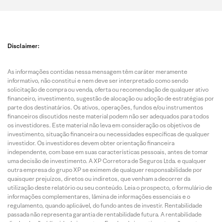
Disclaimer:
As informações contidas nessa mensagem têm caráter meramente
informativo, não constitui e nem deve ser interpretado como sendo
solicitação de compra ou venda, oferta ou recomendação de qualquer ativo
financeiro, investimento, sugestão de alocação ou adoção de estratégias por
parte dos destinatários. Os ativos, operações, fundos e/ou instrumentos
financeiros discutidos neste material podem não ser adequados para todos
os investidores. Este material não leva em consideração os objetivos de
investimento, situação financeira ou necessidades específicas de qualquer
investidor. Os investidores devem obter orientação financeira
independente, com base em suas características pessoais, antes de tomar
uma decisão de investimento. A XP Corretora de Seguros Ltda. e qualquer
outra empresa do grupo XP se eximem de qualquer responsabilidade por
quaisquer prejuízos, diretos ou indiretos, que venham a decorrer da
utilização deste relatório ou seu conteúdo. Leia o prospecto, o formulário de
informações complementares, lâmina de informações essenciais e o
regulamento, quando aplicável, do fundo antes de investir. Rentabilidade
passada não representa garantia de rentabilidade futura. A rentabilidade