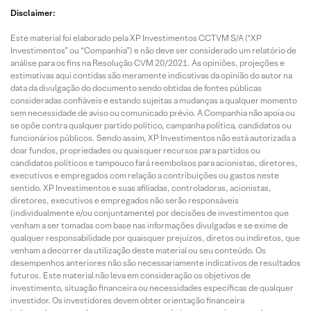
Disclaimer:
Este material foi elaborado pela XP Investimentos CCTVM S/A (“XP
Investimentos” ou “Companhia”) e não deve ser considerado um relatório de
análise para os fins na Resolução CVM 20/2021. As opiniões, projeções e
estimativas aqui contidas são meramente indicativas da opinião do autor na
data da divulgação do documento sendo obtidas de fontes públicas
consideradas confiáveis e estando sujeitas a mudanças a qualquer momento
sem necessidade de aviso ou comunicado prévio. A Companhia não apoia ou
se opõe contra qualquer partido político, campanha política, candidatos ou
funcionários públicos. Sendo assim, XP Investimentos não está autorizada a
doar fundos, propriedades ou quaisquer recursos para partidos ou
candidatos políticos e tampouco fará reembolsos para acionistas, diretores,
executivos e empregados com relação a contribuições ou gastos neste
sentido. XP Investimentos e suas afiliadas, controladoras, acionistas,
diretores, executivos e empregados não serão responsáveis
(individualmente e/ou conjuntamente) por decisões de investimentos que
venham a ser tomadas com base nas informações divulgadas e se exime de
qualquer responsabilidade por quaisquer prejuízos, diretos ou indiretos, que
venham a decorrer da utilização deste material ou seu conteúdo. Os
desempenhos anteriores não são necessariamente indicativos de resultados
futuros. Este material não leva em consideração os objetivos de
investimento, situação financeira ou necessidades específicas de qualquer
investidor. Os investidores devem obter orientação financeira