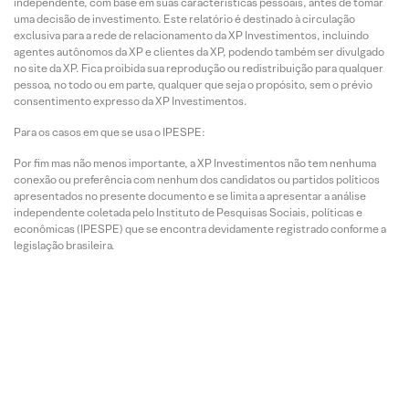
independente, com base em suas características pessoais, antes de tomar
uma decisão de investimento. Este relatório é destinado à circulação
exclusiva para a rede de relacionamento da XP Investimentos, incluindo
agentes autônomos da XP e clientes da XP, podendo também ser divulgado
no site da XP. Fica proibida sua reprodução ou redistribuição para qualquer
pessoa, no todo ou em parte, qualquer que seja o propósito, sem o prévio
consentimento expresso da XP Investimentos.
Para os casos em que se usa o IPESPE:
Por fim mas não menos importante, a XP Investimentos não tem nenhuma
conexão ou preferência com nenhum dos candidatos ou partidos políticos
apresentados no presente documento e se limita a apresentar a análise
independente coletada pelo Instituto de Pesquisas Sociais, políticas e
econômicas (IPESPE) que se encontra devidamente registrado conforme a
legislação brasileira.