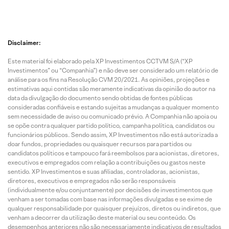
Disclaimer:
Este material foi elaborado pela XP Investimentos CCTVM S/A (“XP
Investimentos” ou “Companhia”) e não deve ser considerado um relatório de
análise para os fins na Resolução CVM 20/2021. As opiniões, projeções e
estimativas aqui contidas são meramente indicativas da opinião do autor na
data da divulgação do documento sendo obtidas de fontes públicas
consideradas confiáveis e estando sujeitas a mudanças a qualquer momento
sem necessidade de aviso ou comunicado prévio. A Companhia não apoia ou
se opõe contra qualquer partido político, campanha política, candidatos ou
funcionários públicos. Sendo assim, XP Investimentos não está autorizada a
doar fundos, propriedades ou quaisquer recursos para partidos ou
candidatos políticos e tampouco fará reembolsos para acionistas, diretores,
executivos e empregados com relação a contribuições ou gastos neste
sentido. XP Investimentos e suas afiliadas, controladoras, acionistas,
diretores, executivos e empregados não serão responsáveis
(individualmente e/ou conjuntamente) por decisões de investimentos que
venham a ser tomadas com base nas informações divulgadas e se exime de
qualquer responsabilidade por quaisquer prejuízos, diretos ou indiretos, que
venham a decorrer da utilização deste material ou seu conteúdo. Os
desempenhos anteriores não são necessariamente indicativos de resultados