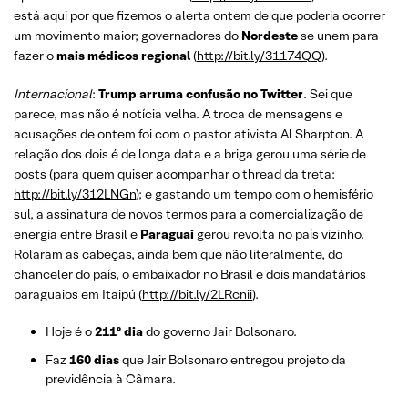
está aqui por que fizemos o alerta ontem de que poderia ocorrer
um movimento maior; governadores do
Nordeste
se unem para
fazer o
mais médicos regional
(
http://bit.ly/31174QQ
).
Internacional
:
Trump arruma confusão no Twitter
. Sei que
parece, mas não é notícia velha. A troca de mensagens e
acusações de ontem foi com o pastor ativista Al Sharpton. A
relação dos dois é de longa data e a briga gerou uma série de
posts (para quem quiser acompanhar o thread da treta:
http://bit.ly/312LNGn
); e gastando um tempo com o hemisfério
sul, a assinatura de novos termos para a comercialização de
energia entre Brasil e
Paraguai
gerou revolta no país vizinho.
Rolaram as cabeças, ainda bem que não literalmente, do
chanceler do país, o embaixador no Brasil e dois mandatários
paraguaios em Itaipú (
http://bit.ly/2LRcnii
).
Hoje é o
211º dia
do governo Jair Bolsonaro.
Faz
160 dias
que Jair Bolsonaro entregou projeto da
previdência à Câmara.