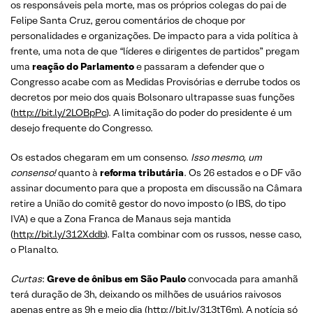
os responsáveis pela morte, mas os próprios colegas do pai de
Felipe Santa Cruz, gerou comentários de choque por
personalidades e organizações. De impacto para a vida política à
frente, uma nota de que “líderes e dirigentes de partidos” pregam
uma
reação do Parlamento
e passaram a defender que o
Congresso acabe com as Medidas Provisórias e derrube todos os
decretos por meio dos quais Bolsonaro ultrapasse suas funções
(
http://bit.ly/2LOBpPc
). A limitação do poder do presidente é um
desejo frequente do Congresso.
Os estados chegaram em um consenso.
Isso mesmo, um
consenso!
quanto à
reforma tributária
. Os 26 estados e o DF vão
assinar documento para que a proposta em discussão na Câmara
retire a União do comitê gestor do novo imposto (o IBS, do tipo
IVA) e que a Zona Franca de Manaus seja mantida
(
http://bit.ly/312Xddb
). Falta combinar com os russos, nesse caso,
o Planalto.
Curtas
:
Greve de ônibus em São Paulo
convocada para amanhã
terá duração de 3h, deixando os milhões de usuários raivosos
apenas entre as 9h e meio dia (
http://bit.ly/313tT6m
). A notícia só