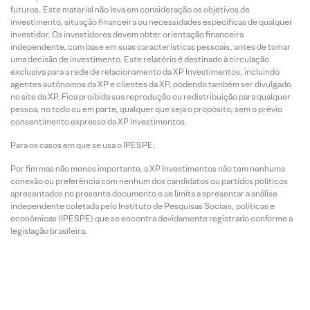
futuros. Este material não leva em consideração os objetivos de
investimento, situação financeira ou necessidades específicas de qualquer
investidor. Os investidores devem obter orientação financeira
independente, com base em suas características pessoais, antes de tomar
uma decisão de investimento. Este relatório é destinado à circulação
exclusiva para a rede de relacionamento da XP Investimentos, incluindo
agentes autônomos da XP e clientes da XP, podendo também ser divulgado
no site da XP. Fica proibida sua reprodução ou redistribuição para qualquer
pessoa, no todo ou em parte, qualquer que seja o propósito, sem o prévio
consentimento expresso da XP Investimentos.
Para os casos em que se usa o IPESPE:
Por fim mas não menos importante, a XP Investimentos não tem nenhuma
conexão ou preferência com nenhum dos candidatos ou partidos políticos
apresentados no presente documento e se limita a apresentar a análise
independente coletada pelo Instituto de Pesquisas Sociais, políticas e
econômicas (IPESPE) que se encontra devidamente registrado conforme a
legislação brasileira.