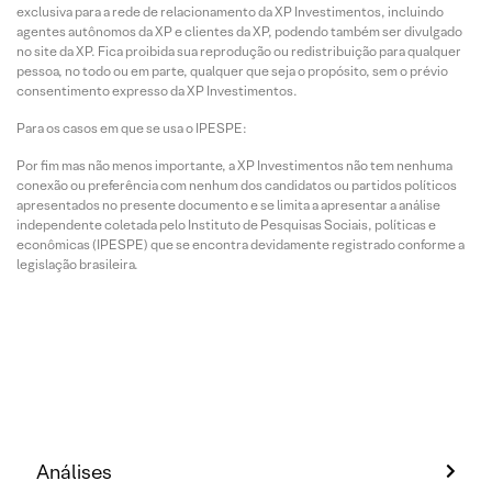
exclusiva para a rede de relacionamento da XP Investimentos, incluindo
agentes autônomos da XP e clientes da XP, podendo também ser divulgado
no site da XP. Fica proibida sua reprodução ou redistribuição para qualquer
pessoa, no todo ou em parte, qualquer que seja o propósito, sem o prévio
consentimento expresso da XP Investimentos.
Para os casos em que se usa o IPESPE:
Por fim mas não menos importante, a XP Investimentos não tem nenhuma
conexão ou preferência com nenhum dos candidatos ou partidos políticos
apresentados no presente documento e se limita a apresentar a análise
independente coletada pelo Instituto de Pesquisas Sociais, políticas e
econômicas (IPESPE) que se encontra devidamente registrado conforme a
legislação brasileira.
Análises