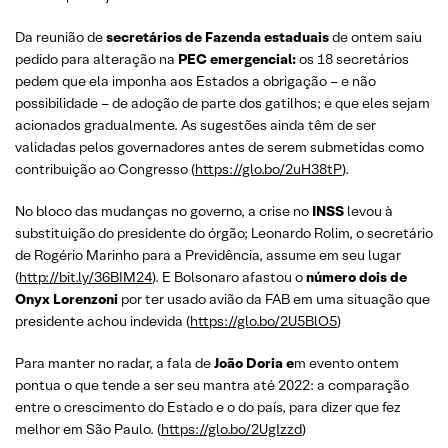
Da reunião de
secretários de Fazenda estaduais
de ontem saiu
pedido para alteração na
PEC emergencial:
os 18 secretários
pedem que ela imponha aos Estados a obrigação – e não
possibilidade – de adoção de parte dos gatilhos; e que eles sejam
acionados gradualmente. As sugestões ainda têm de ser
validadas pelos governadores antes de serem submetidas como
contribuição ao Congresso (
https://glo.bo/2uH38tP
).
No bloco das mudanças no governo, a crise no
INSS
levou à
substituição do presidente do órgão; Leonardo Rolim, o secretário
de Rogério Marinho para a Previdência, assume em seu lugar
(
http://bit.ly/36BIM24
). E Bolsonaro afastou o
número dois de
Onyx Lorenzoni
por ter usado avião da FAB em uma situação que
presidente achou indevida (
https://glo.bo/2U5BlO5
)
Para manter no radar, a fala de
João Doria e
m evento ontem
pontua o que tende a ser seu mantra até 2022: a comparação
entre o crescimento do Estado e o do país, para dizer que fez
melhor em São Paulo. (
https://glo.bo/2UgIzzd
)