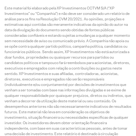
Este material foi elaborado pela XP Investimentos CCTVM S/A (“XP
Investimentos” ou “Companhia”) e não deve ser considerado um relatório de
análise para os fins na Resolução CVM 20/2021. As opiniões, projeções e
estimativas aqui contidas são meramente indicativas da opinião do autor na
data da divulgação do documento sendo obtidas de fontes públicas
consideradas confiáveis e estando sujeitas a mudanças a qualquer momento
sem necessidade de aviso ou comunicado prévio. A Companhia não apoia ou
se opõe contra qualquer partido político, campanha política, candidatos ou
funcionários públicos. Sendo assim, XP Investimentos não está autorizada a
doar fundos, propriedades ou quaisquer recursos para partidos ou
candidatos políticos e tampouco fará reembolsos para acionistas, diretores,
executivos e empregados com relação a contribuições ou gastos neste
sentido. XP Investimentos e suas afiliadas, controladoras, acionistas,
diretores, executivos e empregados não serão responsáveis
(individualmente e/ou conjuntamente) por decisões de investimentos que
venham a ser tomadas com base nas informações divulgadas e se exime de
qualquer responsabilidade por quaisquer prejuízos, diretos ou indiretos, que
venham a decorrer da utilização deste material ou seu conteúdo. Os
desempenhos anteriores não são necessariamente indicativos de resultados
futuros. Este material não leva em consideração os objetivos de
investimento, situação financeira ou necessidades específicas de qualquer
investidor. Os investidores devem obter orientação financeira
independente, com base em suas características pessoais, antes de tomar
uma decisão de investimento. Este relatório é destinado à circulação