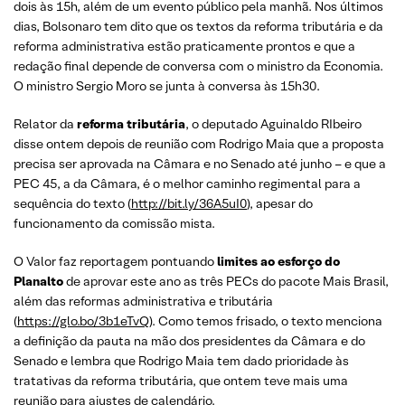
dois às 15h, além de um evento público pela manhã. Nos últimos
dias, Bolsonaro tem dito que os textos da reforma tributária e da
reforma administrativa estão praticamente prontos e que a
redação final depende de conversa com o ministro da Economia.
O ministro Sergio Moro se junta à conversa às 15h30.
Relator da
reforma tributária
, o deputado Aguinaldo RIbeiro
disse ontem depois de reunião com Rodrigo Maia que a proposta
precisa ser aprovada na Câmara e no Senado até junho – e que a
PEC 45, a da Câmara, é o melhor caminho regimental para a
sequência do texto (
http://bit.ly/36A5uI0
), apesar do
funcionamento da comissão mista.
O Valor faz reportagem pontuando
limites ao esforço do
Planalto
de aprovar este ano as três PECs do pacote Mais Brasil,
além das reformas administrativa e tributária
(
https://glo.bo/3b1eTvQ
). Como temos frisado, o texto menciona
a definição da pauta na mão dos presidentes da Câmara e do
Senado e lembra que Rodrigo Maia tem dado prioridade às
tratativas da reforma tributária, que ontem teve mais uma
reunião para ajustes de calendário.