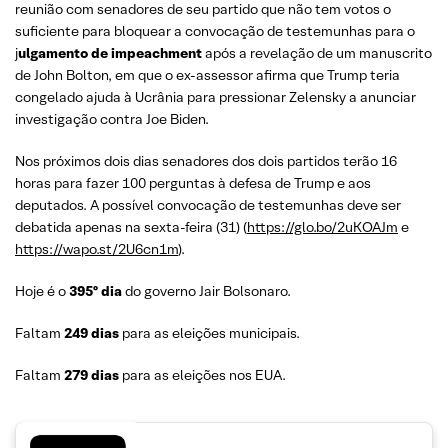
reunião com senadores de seu partido que não tem votos o
suficiente para bloquear a convocação de testemunhas para o
j
ulgamento de impeachment
após a revelação de um manuscrito
de John Bolton, em que o ex-assessor afirma que Trump teria
congelado ajuda à Ucrânia para pressionar Zelensky a anunciar
investigação contra Joe Biden.
Nos próximos dois dias senadores dos dois partidos terão 16
horas para fazer 100 perguntas à defesa de Trump e aos
deputados. A possível convocação de testemunhas deve ser
debatida apenas na sexta-feira (31) (
https://glo.bo/2uKOAJm
e
https://wapo.st/2U6cn1m
).
Hoje é o
395º dia
do governo Jair Bolsonaro.
Faltam
249 dias
para as eleições municipais.
Faltam
279 dias
para as eleições nos EUA.