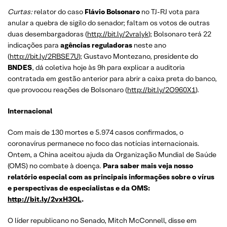
Curtas:
relator do caso
Flávio Bolsonaro
no TJ-RJ vota para
anular a quebra de sigilo do senador; faltam os votos de outras
duas desembargadoras (
http://bit.ly/2vralyk
); Bolsonaro terá 22
indicações para
agências reguladoras
neste ano
(
http://bit.ly/2RBSE7U
); Gustavo Montezano, presidente do
BNDES
, dá coletiva hoje às 9h para explicar a auditoria
contratada em gestão anterior para abrir a caixa preta do banco,
que provocou reações de Bolsonaro (
http://bit.ly/2O960X1
).
Internacional
Com mais de 130 mortes e 5.974 casos confirmados, o
coronavírus permanece no foco das notícias internacionais.
Ontem, a China aceitou ajuda da Organização Mundial de Saúde
(OMS) no combate à doença.
Para saber mais veja nosso
relatório especial com as principais informações sobre o vírus
e perspectivas de especialistas e da OMS:
http://bit.ly/2vxH3OL
.
O líder republicano no Senado, Mitch McConnell, disse em