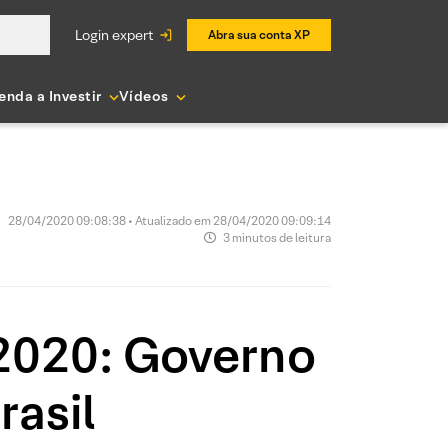
login expert
Abra sua conta XP
enda a Investir
Vídeos
28/04/2020 09:08:38 • Atualizado em 28/04/2020 09:09:14
3 minutos de leitura
/2020: Governo
rasil