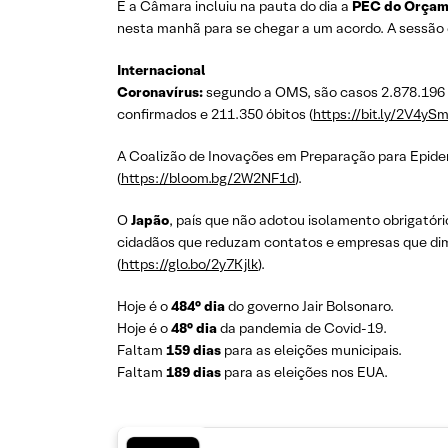
E a Câmara incluiu na pauta do dia a
PEC do Orçame
nesta manhã para se chegar a um acordo. A sessão 
Internacional
Coronavírus:
segundo a OMS, são casos 2.878.196 
confirmados e 211.350 óbitos (
https://bit.ly/2V4yS
A Coalizão de Inovações em Preparação para Epidem
(
https://bloom.bg/2W2NF1d
).
O
Japão
, país que não adotou isolamento obrigatór
cidadãos que reduzam contatos e empresas que dim
(
https://glo.bo/2y7Kjlk
).
Hoje é o
484° dia
do governo Jair Bolsonaro.
Hoje é o
48° dia
da pandemia de Covid-19.
Faltam
159 dias
para as eleições municipais.
Faltam
189 dias
para as eleições nos EUA.