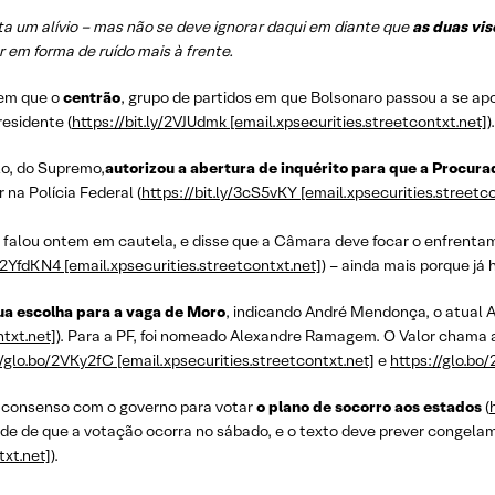
a um alívio – mas não se deve ignorar daqui em diante que
as duas vi
 em forma de ruído mais à frente.
em que o
centrão
, grupo de partidos em que Bolsonaro passou a se ap
esidente (
https://bit.ly/2VJUdmk [email.xpsecurities.streetcontxt.net]
).
lo, do Supremo,
autorizou a abertura de inquérito para que a Procur
 na Polícia Federal (
https://bit.ly/3cS5vKY [email.xpsecurities.streetc
a falou ontem em cautela, e disse que a Câmara deve focar o enfrentam
y/2YfdKN4 [email.xpsecurities.streetcontxt.net]
) – ainda mais porque j
ua escolha para a vaga de Moro
, indicando André Mendonça, o atual 
ntxt.net]
). Para a PF, foi nomeado Alexandre Ramagem. O Valor chama 
//glo.bo/2VKy2fC [email.xpsecurities.streetcontxt.net]
e
https://glo.bo
r consenso com o governo para votar
o plano de socorro aos estados
(
dade de que a votação ocorra no sábado, e o texto deve prever congela
txt.net]
).