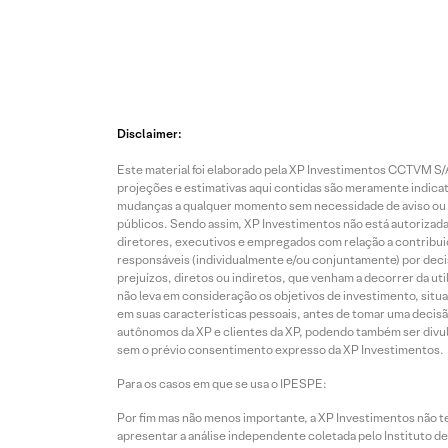
Disclaimer:
Este material foi elaborado pela XP Investimentos CCTVM S/A
projeções e estimativas aqui contidas são meramente indicati
mudanças a qualquer momento sem necessidade de aviso ou co
públicos. Sendo assim, XP Investimentos não está autorizada
diretores, executivos e empregados com relação a contribuiç
responsáveis (individualmente e/ou conjuntamente) por deci
prejuízos, diretos ou indiretos, que venham a decorrer da u
não leva em consideração os objetivos de investimento, situ
em suas características pessoais, antes de tomar uma decisã
autônomos da XP e clientes da XP, podendo também ser divulga
sem o prévio consentimento expresso da XP Investimentos.
Para os casos em que se usa o IPESPE:
Por fim mas não menos importante, a XP Investimentos não 
apresentar a análise independente coletada pelo Instituto d