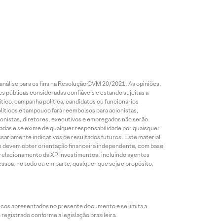
análise para os fins na Resolução CVM 20/2021. As opiniões,
s públicas consideradas confiáveis e estando sujeitas a
ico, campanha política, candidatos ou funcionários
líticos e tampouco fará reembolsos para acionistas,
ionistas, diretores, executivos e empregados não serão
das e se exime de qualquer responsabilidade por quaisquer
sariamente indicativos de resultados futuros. Este material
res devem obter orientação financeira independente, com base
e relacionamento da XP Investimentos, incluindo agentes
ssoa, no todo ou em parte, qualquer que seja o propósito,
icos apresentados no presente documento e se limita a
egistrado conforme a legislação brasileira.