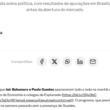
o dia sobre política, com resultados de apurações em Brasíli
antes da abertura do mercado.
ca
Compartilhar:
 que
Jair Bolsonaro e Paulo Guedes
apareceram lado a lado na manhã 
ro da Economia e colegas de Esplanada (
https://bit.ly/35jyDbC
o/3aDvtjW [email.xpsecurities.streetcontxt.net]
). O programa, que prev
o na semana passado sem a presença de Guedes.