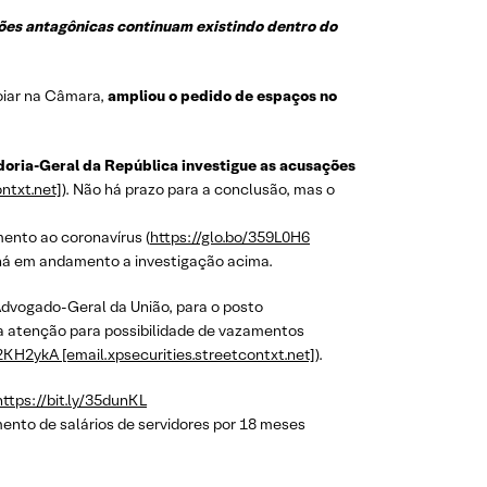
sões antagônicas continuam existindo dentro do
oiar na Câmara,
ampliou o pedido de espaços no
adoria-Geral da República investigue as acusações
ontxt.net]
). Não há prazo para a conclusão, mas o
ento ao coronavírus (
https://glo.bo/359L0H6
á há em andamento a investigação acima.
Advogado-Geral da União, para o posto
a atenção para possibilidade de vazamentos
/2KH2ykA [email.xpsecurities.streetcontxt.net]
).
https://bit.ly/35dunKL
mento de salários de servidores por 18 meses