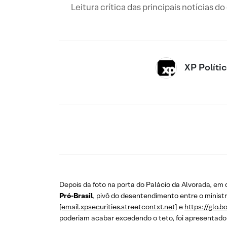
Leitura crítica das principais notícias d
XP Políti
Depois da foto na porta do Palácio da Alvorada, em
Pró-Brasil
, pivô do desentendimento entre o minist
[email.xpsecurities.streetcontxt.net]
e
https://glo.b
poderiam acabar excedendo o teto, foi apresentad