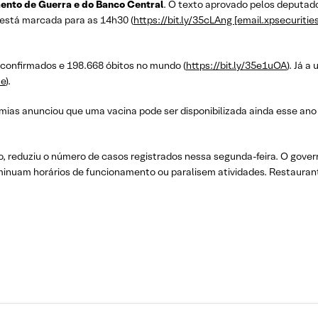
nto de Guerra e do Banco Central
. O texto aprovado pelos deputado
está marcada para as 14h30 (
https://bit.ly/35cLAng [email.xpsecuritie
confirmados e 198.668 óbitos no mundo (
https://bit.ly/35e1uOA
). Já 
me
).
ias anunciou que uma vacina pode ser disponibilizada ainda esse ano
io, reduziu o número de casos registrados nessa segunda-feira. O gov
inuam horários de funcionamento ou paralisem atividades. Restaura