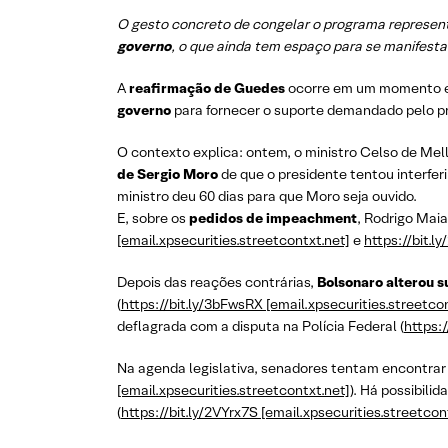
O gesto concreto de congelar o programa represent
governo
, o que ainda tem espaço para se manifestar
A
reafirmação de Guedes
ocorre em um momento 
governo
para fornecer o suporte demandado pelo pr
O contexto explica: ontem, o ministro Celso de Mel
de Sergio Moro
de que o presidente tentou interferir
ministro deu 60 dias para que Moro seja ouvido.
E, sobre os
pedidos de impeachment
, Rodrigo Mai
[email.xpsecurities.streetcontxt.net]
e
https://bit.l
Depois das reações contrárias,
Bolsonaro alterou s
(
https://bit.ly/3bFwsRX [email.xpsecurities.streetco
deflagrada com a disputa na Polícia Federal (
https:
Na agenda legislativa, senadores tentam encontra
[email.xpsecurities.streetcontxt.net]
). Há possibili
(
https://bit.ly/2VYrx7S [email.xpsecurities.streetcon