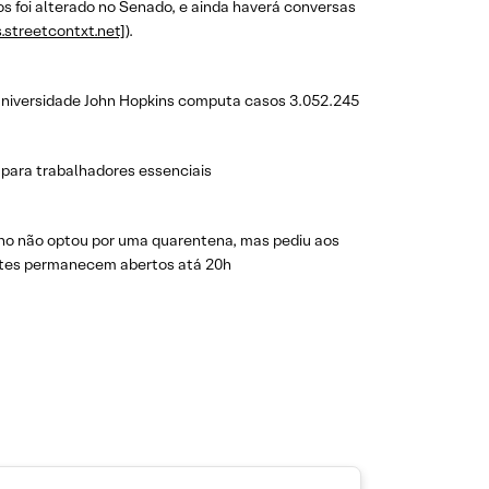
s foi alterado no Senado, e ainda haverá conversas
s.streetcontxt.net]
).
a universidade John Hopkins computa casos 3.052.245
 para trabalhadores essenciais
erno não optou por uma quarentena, mas pediu aos
ntes permanecem abertos atá 20h