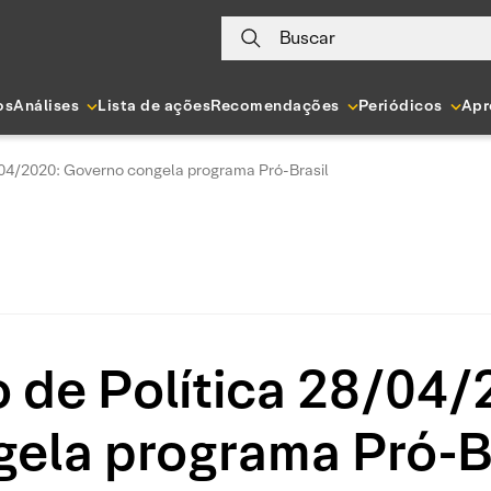
Buscar
os
Análises
Lista de ações
Recomendações
Periódicos
Apr
/04/2020: Governo congela programa Pró-Brasil
 de Política 28/04
ela programa Pró-B