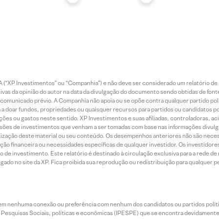
 (“XP Investimentos” ou “Companhia”) e não deve ser considerado um relatório de 
vas da opinião do autor na data da divulgação do documento sendo obtidas de fonte
municado prévio. A Companhia não apoia ou se opõe contra qualquer partido polít
 a doar fundos, propriedades ou quaisquer recursos para partidos ou candidatos po
ões ou gastos neste sentido. XP Investimentos e suas afiliadas, controladoras, ac
sões de investimentos que venham a ser tomadas com base nas informações divulga
tilização deste material ou seu conteúdo. Os desempenhos anteriores não são neces
ação financeira ou necessidades específicas de qualquer investidor. Os investido
o de investimento. Este relatório é destinado à circulação exclusiva para a rede d
do no site da XP. Fica proibida sua reprodução ou redistribuição para qualquer pe
tem nenhuma conexão ou preferência com nenhum dos candidatos ou partidos polít
e Pesquisas Sociais, políticas e econômicas (IPESPE) que se encontra devidamente r