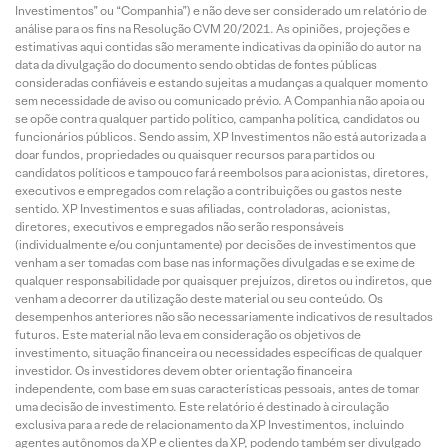
Investimentos” ou “Companhia”) e não deve ser considerado um relatório de
análise para os fins na Resolução CVM 20/2021. As opiniões, projeções e
estimativas aqui contidas são meramente indicativas da opinião do autor na
data da divulgação do documento sendo obtidas de fontes públicas
consideradas confiáveis e estando sujeitas a mudanças a qualquer momento
sem necessidade de aviso ou comunicado prévio. A Companhia não apoia ou
se opõe contra qualquer partido político, campanha política, candidatos ou
funcionários públicos. Sendo assim, XP Investimentos não está autorizada a
doar fundos, propriedades ou quaisquer recursos para partidos ou
candidatos políticos e tampouco fará reembolsos para acionistas, diretores,
executivos e empregados com relação a contribuições ou gastos neste
sentido. XP Investimentos e suas afiliadas, controladoras, acionistas,
diretores, executivos e empregados não serão responsáveis
(individualmente e/ou conjuntamente) por decisões de investimentos que
venham a ser tomadas com base nas informações divulgadas e se exime de
qualquer responsabilidade por quaisquer prejuízos, diretos ou indiretos, que
venham a decorrer da utilização deste material ou seu conteúdo. Os
desempenhos anteriores não são necessariamente indicativos de resultados
futuros. Este material não leva em consideração os objetivos de
investimento, situação financeira ou necessidades específicas de qualquer
investidor. Os investidores devem obter orientação financeira
independente, com base em suas características pessoais, antes de tomar
uma decisão de investimento. Este relatório é destinado à circulação
exclusiva para a rede de relacionamento da XP Investimentos, incluindo
agentes autônomos da XP e clientes da XP, podendo também ser divulgado