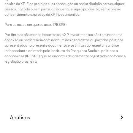
no site da XP. Fica proibida sua reprodução ou redistribuição para qualquer
pessoa, no todo ou em parte, qualquer que seja o propósito, sem o prévio
consentimento expresso da XP Investimentos.
Para os casos em que se usa o IPESPE:
Por fim mas não menos importante, a XP Investimentos não tem nenhuma
conexão ou preferência com nenhum dos candidatos ou partidos políticos
apresentados no presente documento e se limita a apresentar a análise
independente coletada pelo Instituto de Pesquisas Sociais, políticas e
econômicas (IPESPE) que se encontra devidamente registrado conforme a
legislação brasileira.
Análises