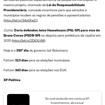
mesmo projeto, chamado de
Lei
de Responsabilidade
Previdenciária
, concede incentivos para que estados e
municípios mudem as regras de pensões e aposentadorias
(
http://bit.ly/34o5XwC
).
Curta
:
Doria defendeu Joice Hasselmann (PSL-SP) para vice de
Bruno Covas (PSDB-SP)
na disputa para prefeitura da capital em
2020 (
http://bit.ly/2DiQLVM
).
Hoje é o
330º dia
do governo Jair Bolsonaro.
Faltam
313 dias
para as eleições municipais.
Faltam
343 dias
para as eleições nos EUA.
XP Política
Se você ainda não tem conta na XP
Investimentos, abra a sua!