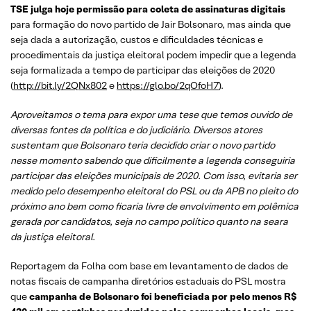
TSE julga hoje permissão para coleta de assinaturas digitais
para formação do novo partido de Jair Bolsonaro, mas ainda que
seja dada a autorização, custos e dificuldades técnicas e
procedimentais da justiça eleitoral podem impedir que a legenda
seja formalizada a tempo de participar das eleições de 2020
(
http://bit.ly/2QNx802
e
https://glo.bo/2qOfoH7
).
Aproveitamos o tema para expor uma tese que temos ouvido de
diversas fontes da política e do judiciário. Diversos atores
sustentam que Bolsonaro teria decidido criar o novo partido
nesse momento sabendo que dificilmente a legenda conseguiria
participar das eleições municipais de 2020. Com isso, evitaria ser
medido pelo desempenho eleitoral do PSL ou da APB no pleito do
próximo ano bem como ficaria livre de envolvimento em polêmica
gerada por candidatos, seja no campo político quanto na seara
da justiça eleitoral.
Reportagem da Folha com base em levantamento de dados de
notas fiscais de campanha diretórios estaduais do PSL mostra
que
campanha de Bolsonaro foi beneficiada por pelo menos R$