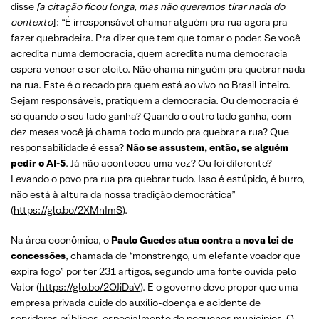
disse
[a citação ficou longa, mas não queremos tirar nada do
contexto
]: “É irresponsável chamar alguém pra rua agora pra
fazer quebradeira. Pra dizer que tem que tomar o poder. Se você
acredita numa democracia, quem acredita numa democracia
espera vencer e ser eleito. Não chama ninguém pra quebrar nada
na rua. Este é o recado pra quem está ao vivo no Brasil inteiro.
Sejam responsáveis, pratiquem a democracia. Ou democracia é
só quando o seu lado ganha? Quando o outro lado ganha, com
dez meses você já chama todo mundo pra quebrar a rua? Que
responsabilidade é essa?
Não se assustem, então, se alguém
pedir o AI-5
. Já não aconteceu uma vez? Ou foi diferente?
Levando o povo pra rua pra quebrar tudo. Isso é estúpido, é burro,
não está à altura da nossa tradição democrática”
(
https://glo.bo/2XMnImS
).
Na área econômica, o
Paulo Guedes atua contra a nova lei de
concessões
, chamada de “monstrengo, um elefante voador que
expira fogo” por ter 231 artigos, segundo uma fonte ouvida pelo
Valor (
https://glo.bo/2OJiDaV
). E o governo deve propor que uma
empresa privada cuide do auxílio-doença e acidente de
servidores públicos, especialmente de pequenos municípios. O