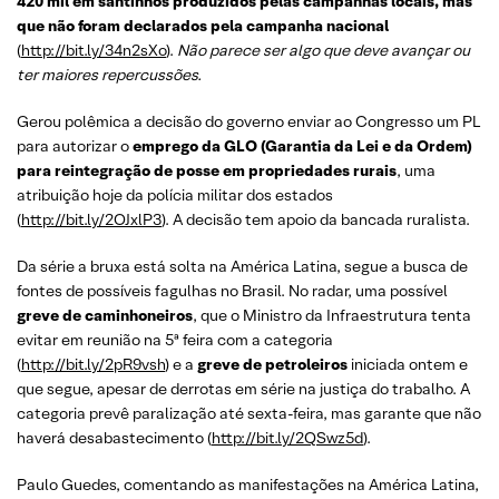
420 mil em santinhos produzidos pelas campanhas locais, mas
que não foram declarados pela campanha nacional
(
http://bit.ly/34n2sXo
).
Não parece ser algo que deve avançar ou
ter maiores repercussões.
Gerou polêmica a decisão do governo enviar ao Congresso um PL
para autorizar o
emprego da GLO (Garantia da Lei e da Ordem)
para reintegração de posse em propriedades rurais
, uma
atribuição hoje da polícia militar dos estados
(
http://bit.ly/2OJxlP3
). A decisão tem apoio da bancada ruralista.
Da série a bruxa está solta na América Latina, segue a busca de
fontes de possíveis fagulhas no Brasil. No radar, uma possível
greve de caminhoneiros
, que o Ministro da Infraestrutura tenta
evitar em reunião na 5ª feira com a categoria
(
http://bit.ly/2pR9vsh
) e a
greve de petroleiros
iniciada ontem e
que segue, apesar de derrotas em série na justiça do trabalho. A
categoria prevê paralização até sexta-feira, mas garante que não
haverá desabastecimento (
http://bit.ly/2QSwz5d
).
Paulo Guedes, comentando as manifestações na América Latina,