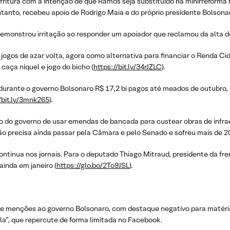
fritura com a intenção de que Ramos seja substituído na minirreforma mi
entanto, recebeu apoio de Rodrigo Maia e do próprio presidente Bolsona
monstrou irritação ao responder um apoiador que reclamou da alta do
jogos de azar volta, agora como alternativa para financiar o Renda Ci
 caça níquel e jogo do bicho (
https://bit.ly/34rJZLC
).
rante o governo Bolsonaro R$ 17,2 bi pagos até meados de outubro, 
/bit.ly/3mnk265
).
o do governo de usar emendas de bancada para custear obras de infra
ção precisa ainda passar pela Câmara e pelo Senado e sofreu mais de 
tinua nos jornais. Para o deputado Thiago Mitraud, presidente da fre
ainda em janeiro (
https://glo.bo/2To9JSL
).
e menções ao governo Bolsonaro, com destaque negativo para matéria
la”, que repercute de forma limitada no Facebook.