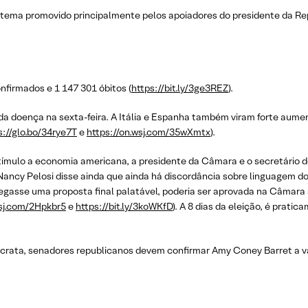
, tema promovido principalmente pelos apoiadores do presidente da Re
firmados e 1 147 301 óbitos (
https://bit.ly/3ge3REZ
).
 da doença na sexta-feira. A Itália e Espanha também viram forte au
s://glo.bo/34rye7T
e
https://on.wsj.com/35wXmtx
).
tímulo a economia americana, a presidente da Câmara e o secretário 
ancy Pelosi disse ainda que ainda há discordância sobre linguagem do
egasse uma proposta final palatável, poderia ser aprovada na Câmara 
wsj.com/2Hpkbr5
e
https://bit.ly/3koWKfD
). A 8 dias da eleição, é prati
.
rata, senadores republicanos devem confirmar Amy Coney Barret a v