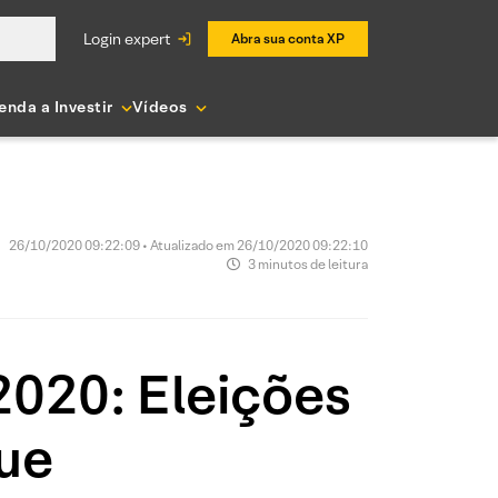
login expert
Abra sua conta XP
enda a Investir
Vídeos
26/10/2020 09:22:09 • Atualizado em 26/10/2020 09:22:10
3 minutos de leitura
2020: Eleições
ue