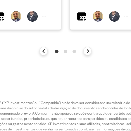
 (“XP Investimentos” ou “Companhia”) e não deve ser considerado um relatório de 
vas da opinião do autor na data da divulgação do documento sendo obtidas de fonte
municado prévio. A Companhia não apoia ou se opõe contra qualquer partido polít
 a doar fundos, propriedades ou quaisquer recursos para partidos ou candidatos po
ões ou gastos neste sentido. XP Investimentos e suas afiliadas, controladoras, ac
sões de investimentos que venham a ser tomadas com base nas informações divulga