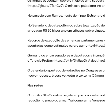
Os jornais especulam sobre o início de uma suposta 
(
https://glo.bo/2TsnGz7
). O ministro palaciano, no 
No passeio com Ramos, neste domingo, Bolsonaro de
No Senado, o debate polêmico sobre legalização de 
arrecadar R$ 50 bi por ano em tributos sobre bingos,
Recorde de execução das emendas parlamentares du
apontadas como estímulos para o aumento (
https:/
Gerou ruído entre senadores e deputados a intençã
e Tarcísio Freitas (
https://bit.ly/3jv8goD
). A destina
O calendário apertado de votações no Congresso con
houver recesso, é possível votar o texto na Câmara 
Nas redes
O monitor XP-Conatus registrou queda no volume d
redução no preço do arroz: ‘Vai comprar na Venezue