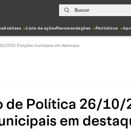
Buscar
os
Análises
Lista de ações
Recomendações
Periódicos
Apr
/10/2020: Eleições municipais em destaque
 de Política 26/10/
unicipais em destaq