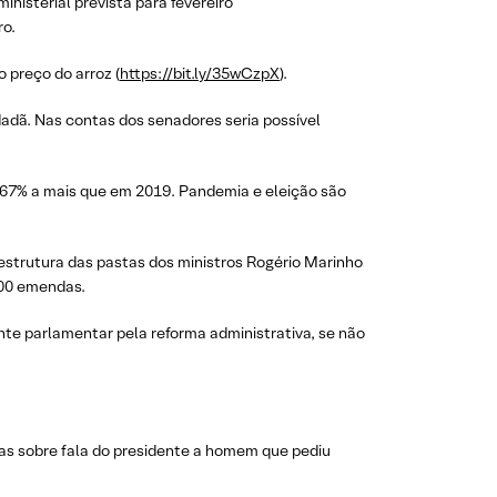
nisterial prevista para fevereiro
ro.
 preço do arroz (
https://bit.ly/35wCzpX
).
dadã. Nas contas dos senadores seria possível
67% a mais que em 2019. Pandemia e eleição são
estrutura das pastas dos ministros Rogério Marinho
200 emendas.
nte parlamentar pela reforma administrativa, se não
s sobre fala do presidente a homem que pediu