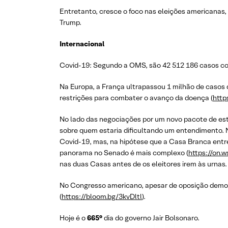
Entretanto, cresce o foco nas eleições americanas
Trump.
Internacional
Covid-19: Segundo a OMS, são 42 512 186 casos con
Na Europa, a França ultrapassou 1 milhão de casos
restrições para combater o avanço da doença (
http
No lado das negociações por um novo pacote de es
sobre quem estaria dificultando um entendimento. N
Covid-19, mas, na hipótese que a Casa Branca entr
panorama no Senado é mais complexo (
https://on.
nas duas Casas antes de os eleitores irem às urnas
No Congresso americano, apesar de oposição democ
(
https://bloom.bg/3kvDltl
).
Hoje é o
665°
dia do governo Jair Bolsonaro.