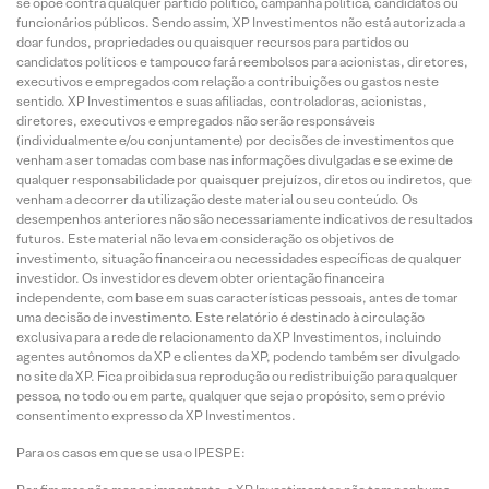
se opõe contra qualquer partido político, campanha política, candidatos ou
funcionários públicos. Sendo assim, XP Investimentos não está autorizada a
doar fundos, propriedades ou quaisquer recursos para partidos ou
candidatos políticos e tampouco fará reembolsos para acionistas, diretores,
executivos e empregados com relação a contribuições ou gastos neste
sentido. XP Investimentos e suas afiliadas, controladoras, acionistas,
diretores, executivos e empregados não serão responsáveis
(individualmente e/ou conjuntamente) por decisões de investimentos que
venham a ser tomadas com base nas informações divulgadas e se exime de
qualquer responsabilidade por quaisquer prejuízos, diretos ou indiretos, que
venham a decorrer da utilização deste material ou seu conteúdo. Os
desempenhos anteriores não são necessariamente indicativos de resultados
futuros. Este material não leva em consideração os objetivos de
investimento, situação financeira ou necessidades específicas de qualquer
investidor. Os investidores devem obter orientação financeira
independente, com base em suas características pessoais, antes de tomar
uma decisão de investimento. Este relatório é destinado à circulação
exclusiva para a rede de relacionamento da XP Investimentos, incluindo
agentes autônomos da XP e clientes da XP, podendo também ser divulgado
no site da XP. Fica proibida sua reprodução ou redistribuição para qualquer
pessoa, no todo ou em parte, qualquer que seja o propósito, sem o prévio
consentimento expresso da XP Investimentos.
Para os casos em que se usa o IPESPE: