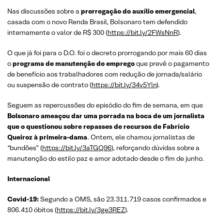
Nas discussões sobre a
prorrogação do auxílio emergencial
,
casada com o novo Renda Brasil, Bolsonaro tem defendido
internamente o valor de R$ 300 (
https://bit.ly/2FWsNnR
).
O que já foi para o D.O. foi o decreto prorrogando por mais 60 dias
o
programa de manutenção do emprego
que prevê o pagamento
de benefício aos trabalhadores com redução de jornada/salário
ou suspensão de contrato (
https://bit.ly/34v5Yln
).
Seguem as repercussões do episódio do fim de semana, em que
Bolsonaro ameaçou dar uma porrada na boca de um jornalista
que o questionou sobre repasses de recursos de Fabrício
Queiroz à primeira-dama
. Ontem, ele chamou jornalistas de
“bundões” (
https://bit.ly/3aTGQ96
), reforçando dúvidas sobre a
manutenção do estilo paz e amor adotado desde o fim de junho.
Internacional
Covid-19:
Segundo a OMS, são 23.311.719 casos confirmados e
806.410 óbitos (
https://bit.ly/3ge3REZ
).