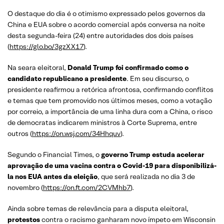
O destaque do dia é o otimismo expressado pelos governos da
China e EUA sobre o acordo comercial após conversa na noite
desta segunda-feira (24) entre autoridades dos dois países
(
https://glo.bo/3gzXX17
).
Na seara eleitoral,
Donald Trump foi confirmado como o
candidato republicano a presidente
. Em seu discurso, o
presidente reafirmou a retórica afrontosa, confirmando conflitos
e temas que tem promovido nos últimos meses, como a votação
por correio, a importância de uma linha dura com a China, o risco
de democratas indicarem ministros à Corte Suprema, entre
outros (
https://on.wsj.com/34Hhquv
).
Segundo o Financial Times, o
governo Trump estuda acelerar
aprovação de uma vacina contra o Covid-19 para disponibilizá-
la nos EUA antes da eleição
, que será realizada no dia 3 de
novembro (
https://on.ft.com/2CVMhb7
).
Ainda sobre temas de relevância para a disputa eleitoral,
protestos
contra o racismo ganharam novo ímpeto em Wisconsin