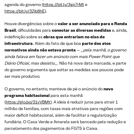
agenda do governo (
https://bit.ly/3gp7rMl
e
https://bit.ly/32jb8hE
).
Houve divergências sobre o
valor a ser anunciado para o Renda
Brasil
, dificuldades para
conectar as diversas medidas
e, ainda,
indefinição sobre as
obras que entrariam no eixo de
infraestrutura
. Além do fato de que boa
parte dos atos
normativos ainda não estava pronta
—
_pela manhã, o governo
ainda falava em fazer um anúncio com mais Power Point que
Diário Oficial, mas desistiu
_. Não há nova data marcada, e parte
do governo argumenta que soltar as medidas aos poucos pode
ser mais produtivo.
O governo, no entanto, manteve de pé o anúncio do
novo
programa habitacional
para esta manhã
(
https://glo.bo/31vVBMt
). A ideia é reduzir juros para atrair 1
milhão de famílias, com taxas mais atrativas para regiões com
maior deficit habitacional, além de facilitar a regularização
fundiária. O Casa Verde e Amarela será bancado pela redução e
parcelamento dos pagamentos do FGTS à Caixa.