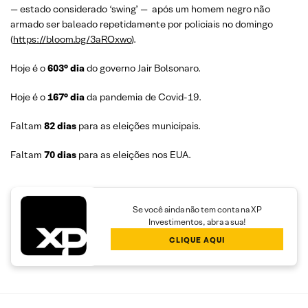
— estado considerado ‘swing’ — após um homem negro não
armado ser baleado repetidamente por policiais no domingo
(
https://bloom.bg/3aROxwo
).
Hoje é o
603° dia
do governo Jair Bolsonaro.
Hoje é o
167° dia
da pandemia de Covid-19.
Faltam
82 dias
para as eleições municipais.
Faltam
70 dias
para as eleições nos EUA.
Se você ainda não tem conta na XP
Investimentos, abra a sua!
CLIQUE AQUI