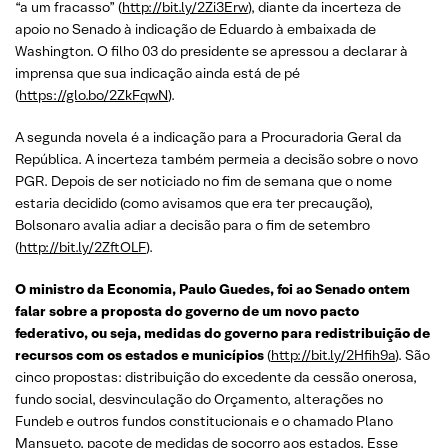
“a um fracasso” (
http://bit.ly/2Zi3Erw
), diante da incerteza de
apoio no Senado à indicação de Eduardo à embaixada de
Washington. O filho 03 do presidente se apressou a declarar à
imprensa que sua indicação ainda está de pé
(
https://glo.bo/2ZkFqwN
).
A segunda novela é a indicação para a Procuradoria Geral da
República. A incerteza também permeia a decisão sobre o novo
PGR. Depois de ser noticiado no fim de semana que o nome
estaria decidido (como avisamos que era ter precaução),
Bolsonaro avalia adiar a decisão para o fim de setembro
(
http://bit.ly/2ZftOLF
).
O ministro da Economia, Paulo Guedes, foi ao Senado ontem
falar sobre a proposta do governo de um novo pacto
federativo, ou seja, medidas do governo para redistribuição de
recursos com os estados e municípios
(
http://bit.ly/2Hfih9a
). São
cinco propostas: distribuição do excedente da cessão onerosa,
fundo social, desvinculação do Orçamento, alterações no
Fundeb e outros fundos constitucionais e o chamado Plano
Mansueto, pacote de medidas de socorro aos estados. Esse