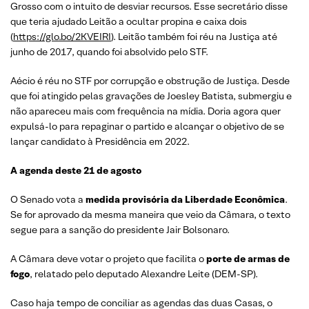
Grosso com o intuito de desviar recursos. Esse secretário disse
que teria ajudado Leitão a ocultar propina e caixa dois
(
https://glo.bo/2KVEIRI
). Leitão também foi réu na Justiça até
junho de 2017, quando foi absolvido pelo STF.
Aécio é réu no STF por corrupção e obstrução de Justiça. Desde
que foi atingido pelas gravações de Joesley Batista, submergiu e
não apareceu mais com frequência na mídia. Doria agora quer
expulsá-lo para repaginar o partido e alcançar o objetivo de se
lançar candidato à Presidência em 2022.
A agenda deste 21 de agosto
O Senado vota a
medida provisória da Liberdade Econômica
.
Se for aprovado da mesma maneira que veio da Câmara, o texto
segue para a sanção do presidente Jair Bolsonaro.
A Câmara deve votar o projeto que facilita o
porte de armas de
fogo
, relatado pelo deputado Alexandre Leite (DEM-SP).
Caso haja tempo de conciliar as agendas das duas Casas, o