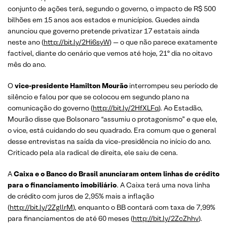
conjunto de ações terá, segundo o governo, o impacto de R$ 500
bilhões em 15 anos aos estados e municípios. Guedes ainda
anunciou que governo pretende privatizar 17 estatais ainda
neste ano (
http://bit.ly/2Hi6syW
) — o que não parece exatamente
factível, diante do cenário que vemos até hoje, 21º dia no oitavo
mês do ano.
O
vice-presidente Hamilton Mourão
interrompeu seu período de
silêncio e falou por que se colocou em segundo plano na
comunicação do governo (
http://bit.ly/2HfXLFq
). Ao Estadão,
Mourão disse que Bolsonaro “assumiu o protagonismo” e que ele,
o vice, está cuidando do seu quadrado. Era comum que o general
desse entrevistas na saída da vice-presidência no início do ano.
Criticado pela ala radical de direita, ele saiu de cena.
A
Caixa e o Banco do Brasil anunciaram ontem linhas de crédito
para o financiamento imobiliário
. A Caixa terá uma nova linha
de crédito com juros de 2,95% mais a inflação
(
http://bit.ly/2ZgllrM
), enquanto o BB contará com taxa de 7,99%
para financiamentos de até 60 meses (
http://bit.ly/2ZcZhhv
).