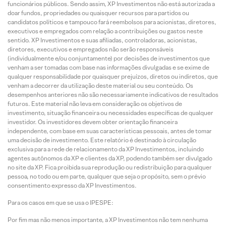
funcionários públicos. Sendo assim, XP Investimentos não está autorizada a
doar fundos, propriedades ou quaisquer recursos para partidos ou
candidatos políticos e tampouco fará reembolsos para acionistas, diretores,
executivos e empregados com relação a contribuições ou gastos neste
sentido. XP Investimentos e suas afiliadas, controladoras, acionistas,
diretores, executivos e empregados não serão responsáveis
(individualmente e/ou conjuntamente) por decisões de investimentos que
venham a ser tomadas com base nas informações divulgadas e se exime de
qualquer responsabilidade por quaisquer prejuízos, diretos ou indiretos, que
venham a decorrer da utilização deste material ou seu conteúdo. Os
desempenhos anteriores não são necessariamente indicativos de resultados
futuros. Este material não leva em consideração os objetivos de
investimento, situação financeira ou necessidades específicas de qualquer
investidor. Os investidores devem obter orientação financeira
independente, com base em suas características pessoais, antes de tomar
uma decisão de investimento. Este relatório é destinado à circulação
exclusiva para a rede de relacionamento da XP Investimentos, incluindo
agentes autônomos da XP e clientes da XP, podendo também ser divulgado
no site da XP. Fica proibida sua reprodução ou redistribuição para qualquer
pessoa, no todo ou em parte, qualquer que seja o propósito, sem o prévio
consentimento expresso da XP Investimentos.
Para os casos em que se usa o IPESPE:
Por fim mas não menos importante, a XP Investimentos não tem nenhuma