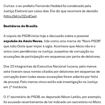
Curtas: o ex-prefeito Fernando Haddad foi condenado pela
Justiça Eleitoral por caixa dois. Ele diz que recorrerá da decisão
(
http://bit.ly/2ZcdCec
).
Bastidores de Brasília
A cúpula do PSDB inicia hoje a discussão sobre a possível
expulsão de Aécio Neves
, tida como uma marca do “Novo PSDB”
que João Doria quer impor à sigla. Acontece que Aécio não é o
único com pendências na Justiça, suspeitas de corrupção ou
acusações de participação em esquemas por parte de delatores.
Dos 23 integrantes da Executiva Nacional tucana, pelo menos
sete tiveram seus nomes citados por delatores em esquemas de
corrupção (nem todas essas acusações foram adiante por falta
de provas). Pelo menos cinco estão sob investigação na Justiça
em 1ª Instância.
O 1º secretário do PSDB, ex-deputado Nilson Leitão, por exemplo,
foi acusado recentemente de ter indicado um secretário no Mato