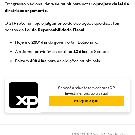
Congresso Nacional deve se reunir para votar o
projeto de lei de
diretrizes orçamento
.
O STF retoma hoje o julgamento de oito ações que discutem
pontos da
Lei de Reponsabilidade Fiscal
.
Hoje é o
233º dia
do governo Jair Bolsonaro.
A reforma previdência está há
13 dias
no Senado.
Faltam
409 dias
para as eleições municipais.
Se você ainda não tem conta na XP
Investimentos, abra a sua!
CLIQUE AQUI
21/08/2019 07:06:02 • Atualizado em