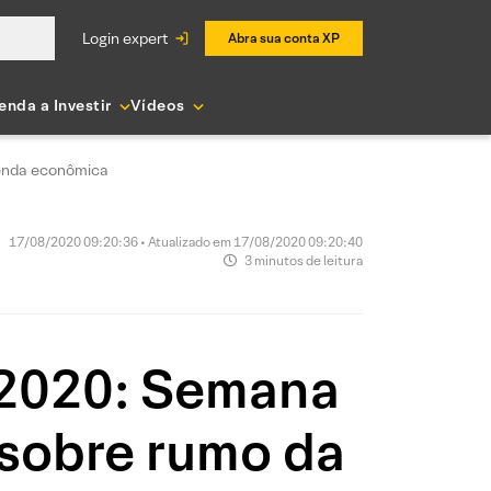
login expert
Abra sua conta XP
enda a Investir
Vídeos
genda econômica
17/08/2020 09:20:36 • Atualizado em 17/08/2020 09:20:40
3 minutos de leitura
/2020: Semana
 sobre rumo da