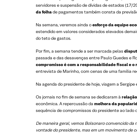
servidores e suspensão de dívidas de estados (17/2
da folha
de pagamentos também consta da previsão,
Na semana, veremos ainda o
esforço da equipe eco
estendido em valores considerados elevados demais 
do teto de gastos.
Por fim, a semana tende a ser marcada pelas
dispu
passada e das desavenças entre Paulo Guedes e Rog
compromisso é com a responsabilidade fiscal e o 
entrevista de Marinho, com cenas de uma família 
Na agenda do presidente de hoje, viagem a Sergipe
Os jornais no fim de semana se dedicaram à
relaçã
econômica. A repercussão da
melhora da popularid
sequência de compromissos do presidente ao lado d
De maneira geral, vemos Bolsonaro convencido da n
vontade do presidente, mas em um movimento de c