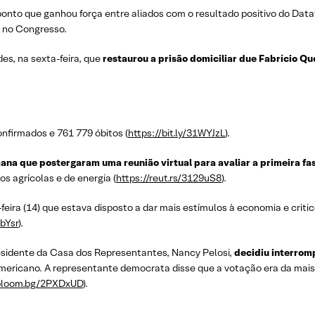
onto que ganhou força entre aliados com o resultado positivo do Data
e no Congresso.
es, na sexta-feira, que
restaurou a prisão domiciliar due Fabrício Qu
firmados e 761 779 óbitos (
https://bit.ly/31WYJzL
).
ana que postergaram uma reunião virtual para avaliar a primeira fa
 agrícolas e de energia (
https://reut.rs/3129uS8
).
feira (14) que estava disposto a dar mais estímulos à economia e cri
RbYsr
).
residente da Casa dos Representantes, Nancy Pelosi,
decidiu interrom
mericano. A representante democrata disse que a votação era da mais 
/bloom.bg/2PXDxUD
).