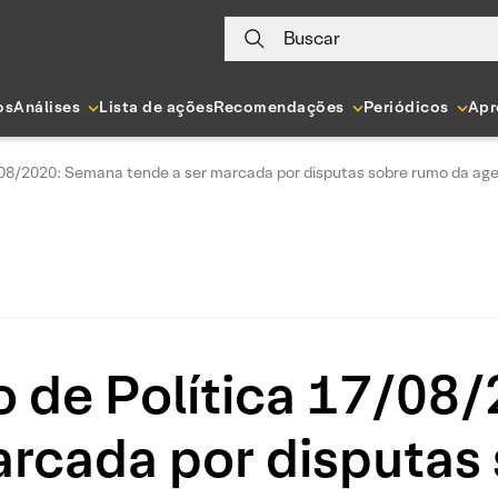
Buscar
os
Análises
Lista de ações
Recomendações
Periódicos
Apr
7/08/2020: Semana tende a ser marcada por disputas sobre rumo da a
o de Política 17/08
arcada por disputas