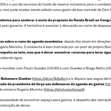
020) e o uso de recursos do fundo de reserva monetária para o combat
 mas pode acabar sendo adiada como gesto de boa vontade de Davi 
nômica para acelerar o envio da proposta do Renda Brasil ao Congr
pelo governo. A tentativa é associar a discussão ao corte de despesa
tas sobre o rumo da agenda econômica
, depois dos sinais em direçõe
ério Marinho. O ambiente é bem ilustrado por um post do próprio Bols
respeito ao teto, mas que é dever encontrar recursos para levar águ
recebendo água.
 e reuniões com Paulo Guedes (15h30) e com Guedes e Braga Netto (16
o Bolsonaro-Guedes
(
https://bit.ly/3kSq8vy
) e à disputa que segue den
ade do presidente dá força aos defensores da agenda de gastos
(
htt
o ministro Rogério Marinho (
https://bityli.com/kmoa9
).
ecessidade de encontrar espaço para gastos, a despeito das restriçõ
ontenção de danos.