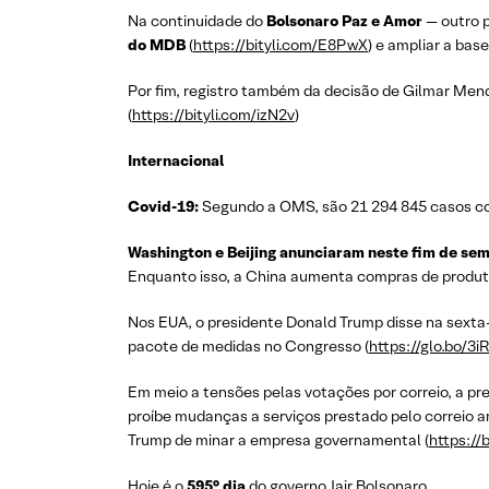
Na continuidade do
Bolsonaro Paz e Amor
— outro p
do MDB
(
https://bityli.com/E8PwX
) e ampliar a bas
Por fim, registro também da decisão de Gilmar Mend
(
https://bityli.com/izN2v
)
Internacional
Covid-19:
Segundo a OMS, são 21 294 845 casos con
Washington e Beijing anunciaram neste fim de sem
Enquanto isso, a China aumenta compras de produtos
Nos EUA, o presidente Donald Trump disse na sexta-
pacote de medidas no Congresso (
https://glo.bo/3i
Em meio a tensões pelas votações por correio, a p
proíbe mudanças a serviços prestado pelo correio a
Trump de minar a empresa governamental (
https:/
Hoje é o
595° dia
do governo Jair Bolsonaro.