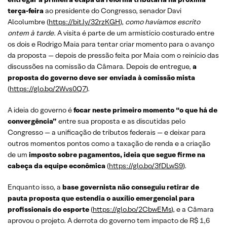
terça-feira
ao presidente do Congresso, senador Davi
Alcolumbre (
https://bit.ly/32rzKGH
),
como havíamos escrito
ontem à tarde
. A visita é parte de um armistício costurado entre
os dois e Rodrigo Maia para tentar criar momento para o avanço
da proposta — depois de pressão feita por Maia com o reinício das
discussões na comissão da Câmara. Depois de entregue,
a
proposta do governo deve ser enviada à comissão mista
(
https://glo.bo/2Wvs0Q7
).
A ideia do governo é
focar neste primeiro momento “o que há de
convergência”
entre sua proposta e as discutidas pelo
Congresso — a unificação de tributos federais — e deixar para
outros momentos pontos como a taxação de renda e a criação
de um
imposto sobre pagamentos, ideia que segue firme na
cabeça da equipe econômica
(
https://glo.bo/3fDLwS9
).
Enquanto isso, a
base governista não conseguiu retirar de
pauta proposta que estendia o auxílio emergencial para
profissionais do esporte
(
https://glo.bo/2CbwEMs
), e a Câmara
aprovou o projeto. A derrota do governo tem impacto de R$ 1,6