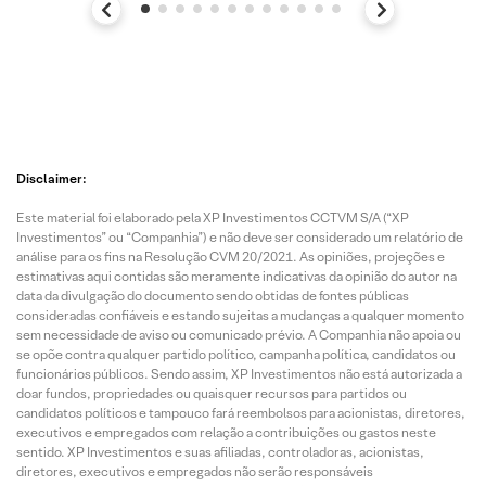
Disclaimer:
Este material foi elaborado pela XP Investimentos CCTVM S/A (“XP
Investimentos” ou “Companhia”) e não deve ser considerado um relatório de
análise para os fins na Resolução CVM 20/2021. As opiniões, projeções e
estimativas aqui contidas são meramente indicativas da opinião do autor na
data da divulgação do documento sendo obtidas de fontes públicas
consideradas confiáveis e estando sujeitas a mudanças a qualquer momento
sem necessidade de aviso ou comunicado prévio. A Companhia não apoia ou
se opõe contra qualquer partido político, campanha política, candidatos ou
funcionários públicos. Sendo assim, XP Investimentos não está autorizada a
doar fundos, propriedades ou quaisquer recursos para partidos ou
candidatos políticos e tampouco fará reembolsos para acionistas, diretores,
executivos e empregados com relação a contribuições ou gastos neste
sentido. XP Investimentos e suas afiliadas, controladoras, acionistas,
diretores, executivos e empregados não serão responsáveis