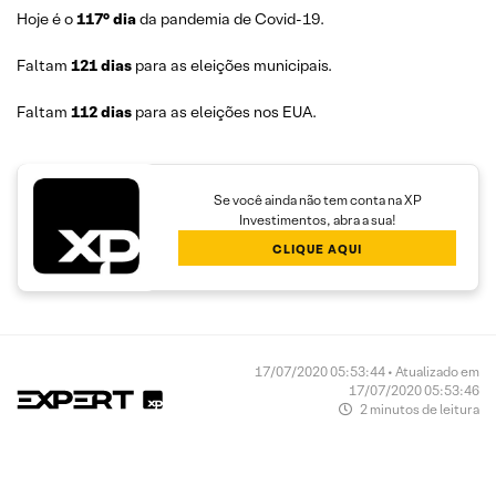
Hoje é o
117° dia
da pandemia de Covid-19.
Faltam
121 dias
para as eleições municipais.
Faltam
112 dias
para as eleições nos EUA.
Se você ainda não tem conta na XP
Investimentos, abra a sua!
CLIQUE AQUI
17/07/2020 05:53:44 • Atualizado em
17/07/2020 05:53:46
2 minutos de leitura