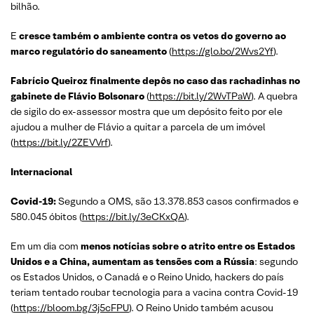
bilhão.
E
cresce também o ambiente contra os vetos do governo ao
marco regulatório do saneamento
(
https://glo.bo/2Wvs2Yf
).
Fabrício Queiroz finalmente depôs no caso das rachadinhas no
gabinete de Flávio Bolsonaro
(
https://bit.ly/2WvTPaW
). A quebra
de sigilo do ex-assessor mostra que um depósito feito por ele
ajudou a mulher de Flávio a quitar a parcela de um imóvel
(
https://bit.ly/2ZEVVrf
).
Internacional
Covid-19:
Segundo a OMS, são 13.378.853 casos confirmados e
580.045 óbitos (
https://bit.ly/3eCKxQA
).
Em um dia com
menos notícias sobre o atrito entre os Estados
Unidos e a China, aumentam as tensões com a Rússia
: segundo
os Estados Unidos, o Canadá e o Reino Unido, hackers do país
teriam tentado roubar tecnologia para a vacina contra Covid-19
(
https://bloom.bg/3j5cFPU
). O Reino Unido também acusou