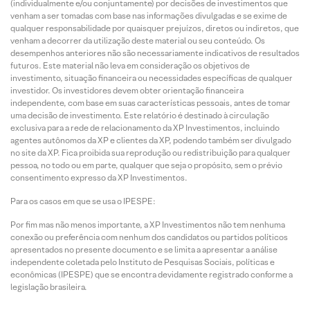
(individualmente e/ou conjuntamente) por decisões de investimentos que
venham a ser tomadas com base nas informações divulgadas e se exime de
qualquer responsabilidade por quaisquer prejuízos, diretos ou indiretos, que
venham a decorrer da utilização deste material ou seu conteúdo. Os
desempenhos anteriores não são necessariamente indicativos de resultados
futuros. Este material não leva em consideração os objetivos de
investimento, situação financeira ou necessidades específicas de qualquer
investidor. Os investidores devem obter orientação financeira
independente, com base em suas características pessoais, antes de tomar
uma decisão de investimento. Este relatório é destinado à circulação
exclusiva para a rede de relacionamento da XP Investimentos, incluindo
agentes autônomos da XP e clientes da XP, podendo também ser divulgado
no site da XP. Fica proibida sua reprodução ou redistribuição para qualquer
pessoa, no todo ou em parte, qualquer que seja o propósito, sem o prévio
consentimento expresso da XP Investimentos.
Para os casos em que se usa o IPESPE:
Por fim mas não menos importante, a XP Investimentos não tem nenhuma
conexão ou preferência com nenhum dos candidatos ou partidos políticos
apresentados no presente documento e se limita a apresentar a análise
independente coletada pelo Instituto de Pesquisas Sociais, políticas e
econômicas (IPESPE) que se encontra devidamente registrado conforme a
legislação brasileira.