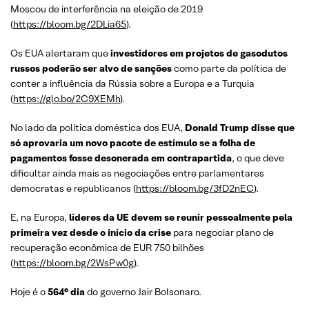
Moscou de interferência na eleição de 2019
(
https://bloom.bg/2DLia65
).
Os EUA alertaram que
investidores em projetos de gasodutos
russos poderão ser alvo de sanções
como parte da política de
conter a influência da Rússia sobre a Europa e a Turquia
(
https://glo.bo/2C9XEMh
).
No lado da política doméstica dos EUA,
Donald Trump disse que
só aprovaria um novo pacote de estímulo se a folha de
pagamentos fosse desonerada em contrapartida
, o que deve
dificultar ainda mais as negociações entre parlamentares
democratas e republicanos (
https://bloom.bg/3fD2nEC
).
E, na Europa,
líderes da UE devem se reunir pessoalmente pela
primeira vez desde o início da crise
para negociar plano de
recuperação econômica de EUR 750 bilhões
(
https://bloom.bg/2WsPw0g
).
Hoje é o
564° dia
do governo Jair Bolsonaro.