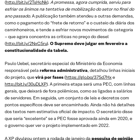
(
http://bit.ly/2TsHcNk
).
A promessa, agora cumprida, serviu para
esfriar os ânimos na tentativa de mobilização do setor no final do
ano passado.
A publicação também atendeu a outras demandas,
como o pagamento do “frete de retorno” e o custeio da diária dos
caminhoneiros, e tende a esfriar novos movimentos da categoria
– que agora concentra as críticas no preço do diesel
(
http://bit.ly/2NxC5ru
).
O Supremo deve julgar em fevereiro a
constitucionalidade da tabela.
Paulo Uebel, secretário especial do Ministério da Economia
responsável pela
reforma administrativa
, detalhou linhas iniciais
do projeto, que
virá por fases
(
https://glo.bo/375d7Hx
e
http://bit.ly/30uDLXP
). A primeira etapa será uma PEC, com linhas
gerais, que deixará de fora polêmicas, como as ligadas a salários
de servidores. Em seguida, um conjunto de leis e decretos com
pontos específicos deve ser encaminhado. Ainda não há detalhes
dos textos nem estimativa oficial de impacto. O secretário disse
que seria “excelente” se a PEC fosse aprovada ainda em 2020, e
o governo quer ver o projeto implementado em 2022.
A XP divulgou ontem a rodada de janeiro da
pesquisa de opinião