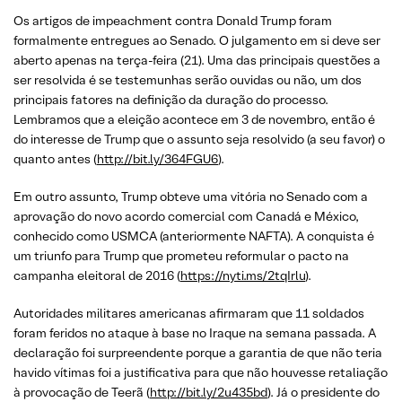
Os artigos de impeachment contra Donald Trump foram
formalmente entregues ao Senado. O julgamento em si deve ser
aberto apenas na terça-feira (21). Uma das principais questões a
ser resolvida é se testemunhas serão ouvidas ou não, um dos
principais fatores na definição da duração do processo.
Lembramos que a eleição acontece em ‪3 de novembro, então é
do interesse de Trump que o assunto seja resolvido (a seu favor) o
quanto antes (
http://bit.ly/364FGU6
).
Em outro assunto, Trump obteve uma vitória no Senado com a
aprovação do novo acordo comercial com Canadá e México,
conhecido como USMCA (anteriormente NAFTA). A conquista é
um triunfo para Trump que prometeu reformular o pacto na
campanha eleitoral de 2016 (
https://nyti.ms/2tqIrlu
).
Autoridades militares americanas afirmaram que 11 soldados
foram feridos no ataque à base no Iraque na semana passada. A
declaração foi surpreendente porque a garantia de que não teria
havido vítimas foi a justificativa para que não houvesse retaliação
à provocação de Teerã (
http://bit.ly/2u435bd
). Já o presidente do