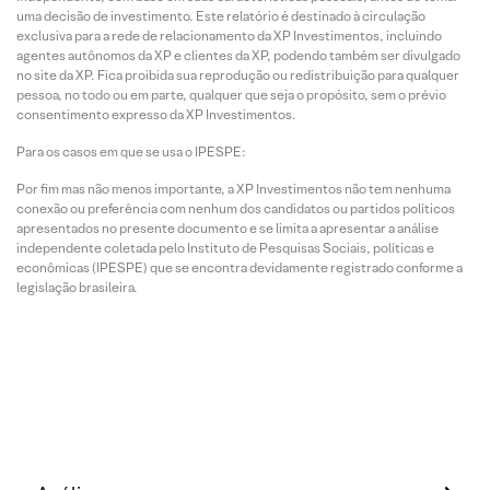
uma decisão de investimento. Este relatório é destinado à circulação
exclusiva para a rede de relacionamento da XP Investimentos, incluindo
agentes autônomos da XP e clientes da XP, podendo também ser divulgado
no site da XP. Fica proibida sua reprodução ou redistribuição para qualquer
pessoa, no todo ou em parte, qualquer que seja o propósito, sem o prévio
consentimento expresso da XP Investimentos.
Para os casos em que se usa o IPESPE:
Por fim mas não menos importante, a XP Investimentos não tem nenhuma
conexão ou preferência com nenhum dos candidatos ou partidos políticos
apresentados no presente documento e se limita a apresentar a análise
independente coletada pelo Instituto de Pesquisas Sociais, políticas e
econômicas (IPESPE) que se encontra devidamente registrado conforme a
legislação brasileira.