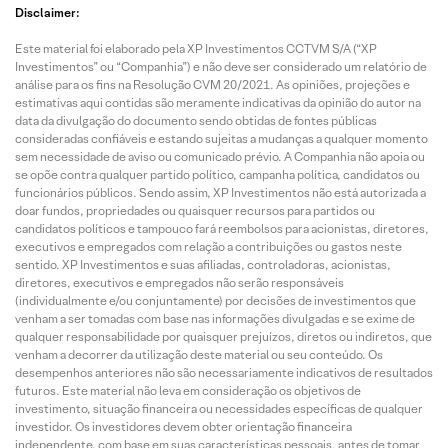
Disclaimer:
Este material foi elaborado pela XP Investimentos CCTVM S/A (“XP
Investimentos” ou “Companhia”) e não deve ser considerado um relatório de
análise para os fins na Resolução CVM 20/2021. As opiniões, projeções e
estimativas aqui contidas são meramente indicativas da opinião do autor na
data da divulgação do documento sendo obtidas de fontes públicas
consideradas confiáveis e estando sujeitas a mudanças a qualquer momento
sem necessidade de aviso ou comunicado prévio. A Companhia não apoia ou
se opõe contra qualquer partido político, campanha política, candidatos ou
funcionários públicos. Sendo assim, XP Investimentos não está autorizada a
doar fundos, propriedades ou quaisquer recursos para partidos ou
candidatos políticos e tampouco fará reembolsos para acionistas, diretores,
executivos e empregados com relação a contribuições ou gastos neste
sentido. XP Investimentos e suas afiliadas, controladoras, acionistas,
diretores, executivos e empregados não serão responsáveis
(individualmente e/ou conjuntamente) por decisões de investimentos que
venham a ser tomadas com base nas informações divulgadas e se exime de
qualquer responsabilidade por quaisquer prejuízos, diretos ou indiretos, que
venham a decorrer da utilização deste material ou seu conteúdo. Os
desempenhos anteriores não são necessariamente indicativos de resultados
futuros. Este material não leva em consideração os objetivos de
investimento, situação financeira ou necessidades específicas de qualquer
investidor. Os investidores devem obter orientação financeira
independente, com base em suas características pessoais, antes de tomar