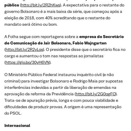
pública
(
http://bit.ly/2R2hKws
). A expectativa para o restante do
governo Bolsonaro é a mais baixa da série, que começou após a
eleição de 2018, com 40% acreditando que o restante do
mandato será ótimo ou bom.
A Folha segue com reportagens sobre a
empresa do Secretário
de Comunicação de Jair Bolsonaro, Fabio Wajngarten
(
http://bit.ly/2R2yLqs
). O presidente disse que o secretário fica no
cargo e aumentou o tom nas respostas ao jornalistas
(
https://glo.bo/30yH6VN
).
O Ministério Público Federal instaurou inquérito civil (e não
criminal) para investigar Bolsonaro e Rodrigo Maia por supostas
interferências indevidas a partir da liberação de emendas na
aprovação da reforma da Previdência (
http://bit.ly/2G0qgFO
).
Trata-se de apuração prévia, longa e com pouca viabilidade e
dificuldades de produzir provas. A origem é uma representação
do PSOL.
Internacional