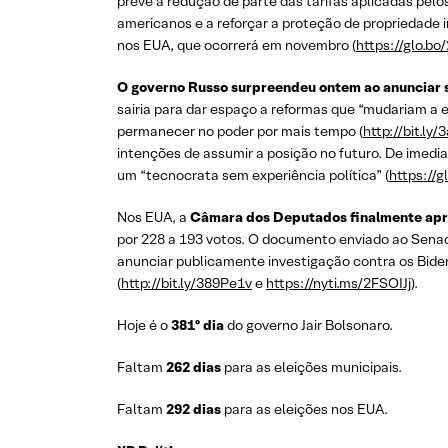
prevê a redução de parte das tarifas aplicadas pe
americanos e a reforçar a proteção de propriedade 
nos EUA, que ocorrerá em novembro (
https://glo.b
O
governo Russo surpreendeu ontem ao anunciar 
sairia para dar espaço a reformas que “mudariam a 
permanecer no poder por mais tempo (
http://bit.ly
intenções de assumir a posição no futuro. De imedia
um “tecnocrata sem experiência política” (
https://g
Nos EUA, a
Câmara dos Deputados finalmente apr
por 228 a 193 votos. O documento enviado ao Senado
anunciar publicamente investigação contra os Biden
(
http://bit.ly/389Pe1v
e
https://nyti.ms/2FSOIJj
).
Hoje é o
381º dia
do governo Jair Bolsonaro.
Faltam
262 dias
para as eleições municipais.
Faltam
292 dias
para as eleições nos EUA.