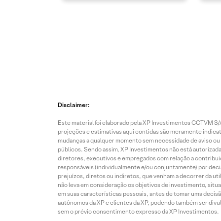
Disclaimer:
Este material foi elaborado pela XP Investimentos CCTVM S/A
projeções e estimativas aqui contidas são meramente indicati
mudanças a qualquer momento sem necessidade de aviso ou co
públicos. Sendo assim, XP Investimentos não está autorizada
diretores, executivos e empregados com relação a contribuiç
responsáveis (individualmente e/ou conjuntamente) por deci
prejuízos, diretos ou indiretos, que venham a decorrer da u
não leva em consideração os objetivos de investimento, situ
em suas características pessoais, antes de tomar uma decisã
autônomos da XP e clientes da XP, podendo também ser divulga
sem o prévio consentimento expresso da XP Investimentos.