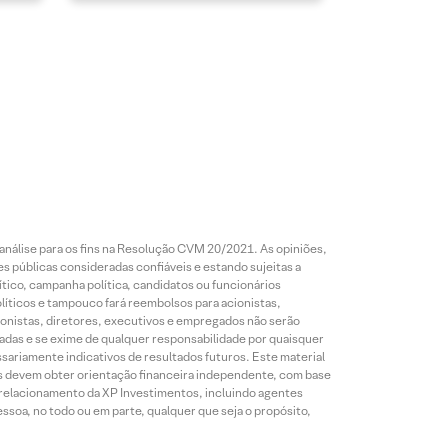
análise para os fins na Resolução CVM 20/2021. As opiniões,
s públicas consideradas confiáveis e estando sujeitas a
ico, campanha política, candidatos ou funcionários
líticos e tampouco fará reembolsos para acionistas,
ionistas, diretores, executivos e empregados não serão
das e se exime de qualquer responsabilidade por quaisquer
sariamente indicativos de resultados futuros. Este material
res devem obter orientação financeira independente, com base
e relacionamento da XP Investimentos, incluindo agentes
ssoa, no todo ou em parte, qualquer que seja o propósito,