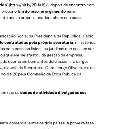
tido
’ (
http://bit.ly/2FUXJSk
); depois de encontro com
a propor o
fim do piso no orçamento para
lmente nem o próprio senador acham que passa
icação Social da Presidência da República), Fabio
de contratadas pela própria secretaria
, ministérios
ios com pessoas físicas ou jurídicas que possam ser
cou que ele ‘se afastou da gestão da empresa,
ade ocorreram bem antes dele assumir o cargo’.
 o chefe da Secretaria-Geral, Jorge Oliveira, e o da
 no dia 28 pela Comissão de Ética Pública da
taram que os
dados de atividade divulgados nos
rra comercial entre os dois países. A primeira fase