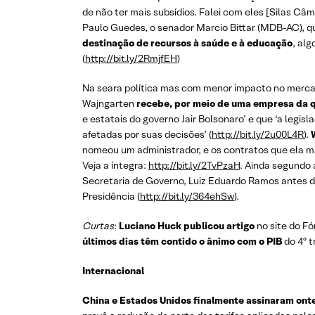
de não ter mais subsídios. Falei com eles [Silas Câ
Paulo Guedes, o senador Marcio Bittar (MDB-AC), qu
destinação de recursos à saúde e à educação
, al
(
http://bit.ly/2RmjfEH
)
Na seara política mas com menor impacto no mercad
Wajngarten
recebe, por meio de uma empresa da qu
e estatais do governo Jair Bolsonaro’ e que ‘a legi
afetadas por suas decisões’ (
http://bit.ly/2u00L4R
).
nomeou um administrador, e os contratos que ela m
Veja a íntegra:
http://bit.ly/2TvPzaH
. Ainda segundo 
Secretaria de Governo, Luiz Eduardo Ramos antes de
Presidência (
http://bit.ly/364ehSw
).
Curtas
:
Luciano Huck publicou artigo
no site do F
últimos dias têm contido o ânimo com o PIB
do 4º t
Internacional
China e Estados Unidos finalmente assinaram on