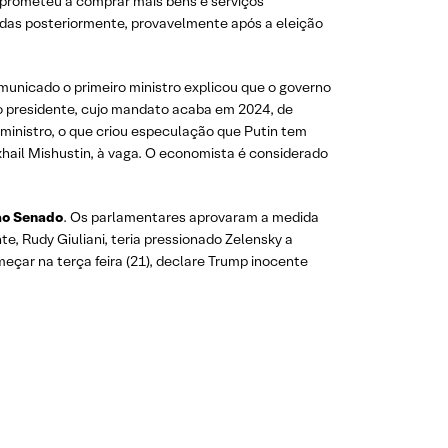
mprometeu a comprar mais bens e serviços
iadas posteriormente, provavelmente após a eleição
municado o primeiro ministro explicou que o governo
do presidente, cujo mandato acaba em 2024, de
 ministro, o que criou especulação que Putin tem
khail Mishustin, à vaga. O economista é considerado
ao Senado
. Os parlamentares aprovaram a medida
, Rudy Giuliani, teria pressionado Zelensky a
eçar na terça feira (21), declare Trump inocente