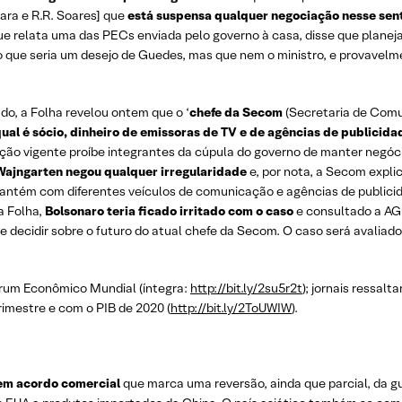
mara e R.R. Soares] que
está suspensa qualquer negociação nesse sen
e relata uma das PECs enviada pelo governo à casa, disse que planej
go que seria um desejo de Guedes, mas que nem o ministro, e provave
o, a Folha revelou ontem que o ‘
chefe da Secom
(Secretaria de Comun
al é sócio, dinheiro de emissoras de TV e de agências de publicida
slação vigente proíbe integrantes da cúpula do governo de manter negóc
Wajngarten negou qualquer irregularidade
e, por nota, a Secom expli
antém com diferentes veículos de comunicação e agências de publicid
a Folha,
Bolsonaro teria ficado irritado com o caso
e consultado a AGU,
 decidir sobre o futuro do atual chefe da Secom. O caso será avaliado
órum Econômico Mundial (íntegra:
http://bit.ly/2su5r2t
); jornais ressal
rimestre e com o PIB de 2020 (
http://bit.ly/2ToUWIW
).
tem acordo comercial
que marca uma reversão, ainda que parcial, da gue