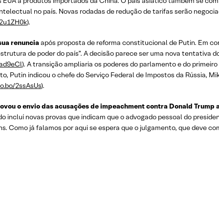
los EUA a produtos importados da China. O país asiático também se co
intelectual no país. Novas rodadas de redução de tarifas serão negoc
o/2u1ZH0k
).
sua renuncia
após proposta de reforma constitucional de Putin. Em co
estrutura de poder do país”. A decisão parece ser uma nova tentativa 
/3ad9eCl
). A transição ampliaria os poderes do parlamento e do primeiro
to, Putin indicou o chefe do Serviço Federal de Impostos da Rússia, Mi
lo.bo/2ssAsUs
).
ovou o envio das acusações de impeachment contra Donald Trump 
 incluí novas provas que indicam que o advogado pessoal do presidente
s. Como já falamos por aqui se espera que o julgamento, que deve com