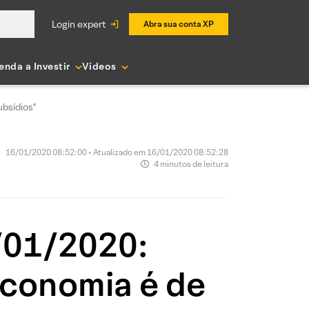
login expert
Abra sua conta XP
enda a Investir
Vídeos
ubsídios"
16/01/2020 08:52:00 • Atualizado em 16/01/2020 08:52:28
4 minutos de leitura
6/01/2020:
 economia é de