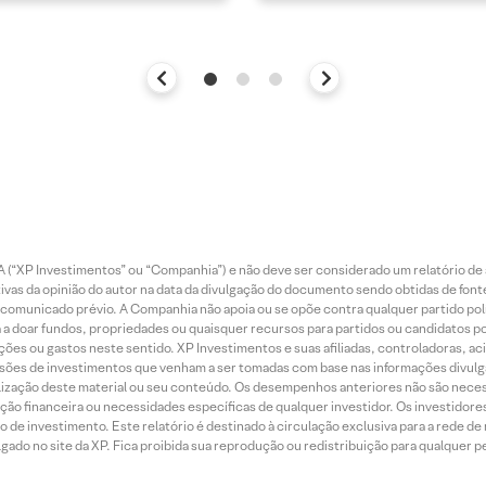
 (“XP Investimentos” ou “Companhia”) e não deve ser considerado um relatório de 
vas da opinião do autor na data da divulgação do documento sendo obtidas de fonte
municado prévio. A Companhia não apoia ou se opõe contra qualquer partido polít
 a doar fundos, propriedades ou quaisquer recursos para partidos ou candidatos po
ões ou gastos neste sentido. XP Investimentos e suas afiliadas, controladoras, ac
sões de investimentos que venham a ser tomadas com base nas informações divulga
tilização deste material ou seu conteúdo. Os desempenhos anteriores não são neces
ação financeira ou necessidades específicas de qualquer investidor. Os investido
o de investimento. Este relatório é destinado à circulação exclusiva para a rede d
do no site da XP. Fica proibida sua reprodução ou redistribuição para qualquer pe