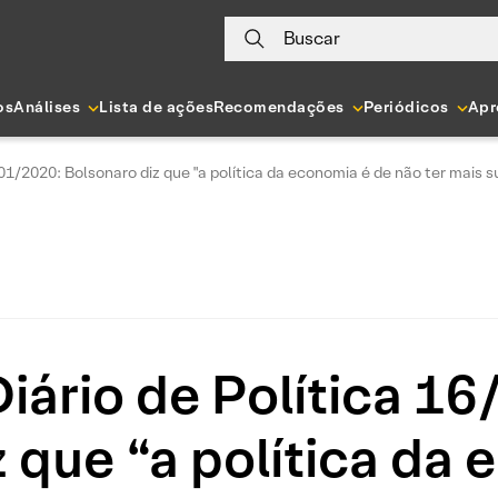
Buscar
os
Análises
Lista de ações
Recomendações
Periódicos
Apr
01/2020: Bolsonaro diz que "a política da economia é de não ter mais s
ário de Política 1
 que “a política da