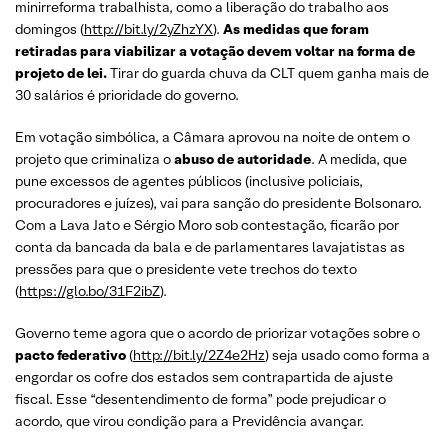
minirreforma trabalhista, como a liberação do trabalho aos
domingos (
http://bit.ly/2yZhzYX
).
As medidas que foram
retiradas para viabilizar a votação devem voltar na forma de
projeto de lei.
Tirar do guarda chuva da CLT quem ganha mais de
30 salários é prioridade do governo.
Em votação simbólica, a Câmara aprovou na noite de ontem o
projeto que criminaliza o
abuso de autoridade
. A medida, que
pune excessos de agentes públicos (inclusive policiais,
procuradores e juízes), vai para sanção do presidente Bolsonaro.
Com a Lava Jato e Sérgio Moro sob contestação, ficarão por
conta da bancada da bala e de parlamentares lavajatistas as
pressões para que o presidente vete trechos do texto
(
https://glo.bo/31F2ibZ
).
Governo teme agora que o acordo de priorizar votações sobre o
pacto federativo
(
http://bit.ly/2Z4e2Hz
) seja usado como forma a
engordar os cofre dos estados sem contrapartida de ajuste
fiscal. Esse “desentendimento de forma” pode prejudicar o
acordo, que virou condição para a Previdência avançar.