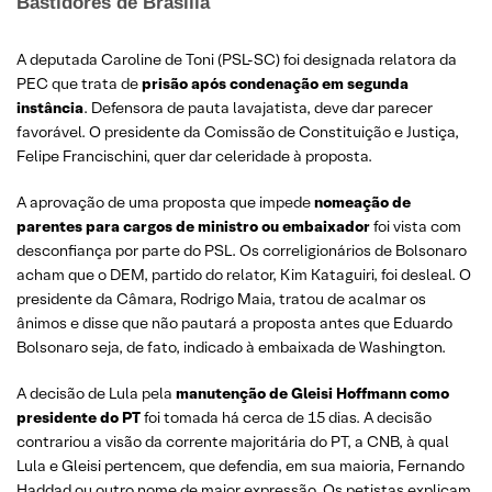
Bastidores de Brasília
A deputada Caroline de Toni (PSL-SC) foi designada relatora da
PEC que trata de
prisão após condenação em segunda
instância
. Defensora de pauta lavajatista, deve dar parecer
favorável. O presidente da Comissão de Constituição e Justiça,
Felipe Francischini, quer dar celeridade à proposta.
A aprovação de uma proposta que impede
nomeação de
parentes para cargos de ministro ou embaixador
foi vista com
desconfiança por parte do PSL. Os correligionários de Bolsonaro
acham que o DEM, partido do relator, Kim Kataguiri, foi desleal. O
presidente da Câmara, Rodrigo Maia, tratou de acalmar os
ânimos e disse que não pautará a proposta antes que Eduardo
Bolsonaro seja, de fato, indicado à embaixada de Washington.
A decisão de Lula pela
manutenção de Gleisi Hoffmann como
presidente do PT
foi tomada há cerca de 15 dias. A decisão
contrariou a visão da corrente majoritária do PT, a CNB, à qual
Lula e Gleisi pertencem, que defendia, em sua maioria, Fernando
Haddad ou outro nome de maior expressão. Os petistas explicam