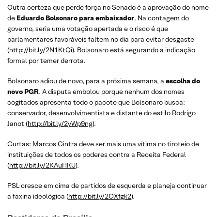
Outra certeza que perde força no Senado é a aprovação do nome
de
Eduardo Bolsonaro para embaixador
. Na contagem do
governo, seria uma votação apertada e o risco é que
parlamentares favoráveis faltem no dia para evitar desgaste
(
http://bit.ly/2N1KtQi
). Bolsonaro está segurando a indicação
formal por temer derrota.
Bolsonaro adiou de novo, para a próxima semana, a
escolha do
novo PGR
. A disputa embolou porque nenhum dos nomes
cogitados apresenta todo o pacote que Bolsonaro busca:
conservador, desenvolvimentista e distante do estilo Rodrigo
Janot (
http://bit.ly/2yWp9ng
).
Curtas: Marcos Cintra deve ser mais uma vítima no tiroteio de
instituições de todos os poderes contra a Receita Federal
(
http://bit.ly/2KAuHKU
).
PSL cresce em cima de partidos de esquerda e planeja continuar
a faxina ideológica (
http://bit.ly/2OXfgk2
).