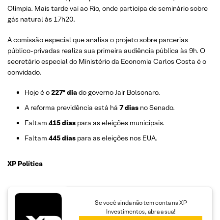
Olímpia. Mais tarde vai ao Rio, onde participa de seminário sobre
gás natural às 17h20.
A comissão especial que analisa o projeto sobre parcerias
público-privadas realiza sua primeira audiência pública às 9h. O
secretário especial do Ministério da Economia Carlos Costa é o
convidado.
Hoje é o
227º dia
do governo Jair Bolsonaro.
A reforma previdência está há
7 dias
no Senado.
Faltam
415 dias
para as eleições municipais.
Faltam
445 dias
para as eleições nos EUA.
XP Política
Se você ainda não tem conta na XP
Investimentos, abra a sua!