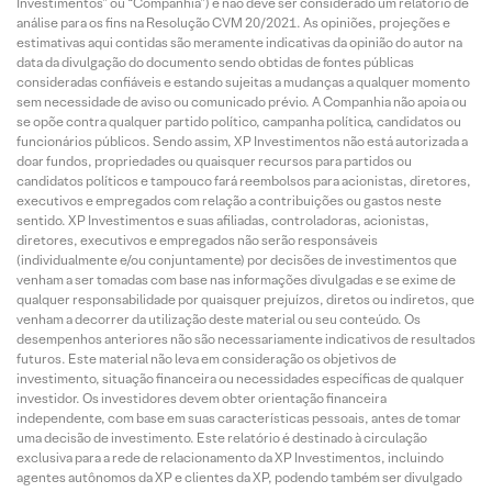
Investimentos” ou “Companhia”) e não deve ser considerado um relatório de
análise para os fins na Resolução CVM 20/2021. As opiniões, projeções e
estimativas aqui contidas são meramente indicativas da opinião do autor na
data da divulgação do documento sendo obtidas de fontes públicas
consideradas confiáveis e estando sujeitas a mudanças a qualquer momento
sem necessidade de aviso ou comunicado prévio. A Companhia não apoia ou
se opõe contra qualquer partido político, campanha política, candidatos ou
funcionários públicos. Sendo assim, XP Investimentos não está autorizada a
doar fundos, propriedades ou quaisquer recursos para partidos ou
candidatos políticos e tampouco fará reembolsos para acionistas, diretores,
executivos e empregados com relação a contribuições ou gastos neste
sentido. XP Investimentos e suas afiliadas, controladoras, acionistas,
diretores, executivos e empregados não serão responsáveis
(individualmente e/ou conjuntamente) por decisões de investimentos que
venham a ser tomadas com base nas informações divulgadas e se exime de
qualquer responsabilidade por quaisquer prejuízos, diretos ou indiretos, que
venham a decorrer da utilização deste material ou seu conteúdo. Os
desempenhos anteriores não são necessariamente indicativos de resultados
futuros. Este material não leva em consideração os objetivos de
investimento, situação financeira ou necessidades específicas de qualquer
investidor. Os investidores devem obter orientação financeira
independente, com base em suas características pessoais, antes de tomar
uma decisão de investimento. Este relatório é destinado à circulação
exclusiva para a rede de relacionamento da XP Investimentos, incluindo
agentes autônomos da XP e clientes da XP, podendo também ser divulgado