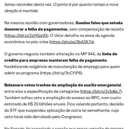
bateu recordes desta vez. O ponto é por quanto tempo a nova
direção é mantida.
Na mesma reunião com governadores,
Guedes falou que estuda
desonerar a folha de pagamentos
, sem compensação de receita
(
https://bit.ly/2zHGaVG
). O Valor detalha os eixos da agenda
econômica no pós-crise (
https://glo.bo/3bA3X7o
).
O governo negocia também alteração na MP 944, da
linha de
crédito para empresas manterem folha de pagamento
,
flexibilizando exigência de manutenção de emprego para quem
aderir ao programa (https://bit.ly/3cCYiP6).
Bolsonaro vetou trechos da ampliação do auxílio emergencial
,
entre elas a especificação de categorias (
https://bit.ly/2y5dbL7
).
Também sofreu veto a ampliação do acesso ao BPC, com custo
estimado de R$ 20 bilhões anuais. Fica valendo portanto, decisão
do STF que suspendeu aplicação de outra lei semelhante, cujo
veto havia sido derrubado pelo Congresso.
No Senado, foi cancelada a sessão que previa votação do projeto