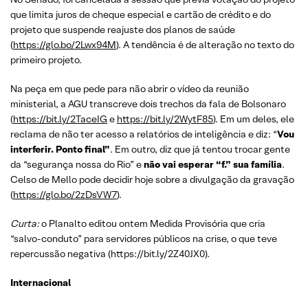
que limita juros de cheque especial e cartão de crédito e do
projeto que suspende reajuste dos planos de saúde
(
https://glo.bo/2Lwx94M
). A tendência é de alteração no texto do
primeiro projeto.
Na peça em que pede para não abrir o vídeo da reunião
ministerial, a AGU transcreve dois trechos da fala de Bolsonaro
(
https://bit.ly/2TaceIG
e
https://bit.ly/2WytF85
). Em um deles, ele
reclama de não ter acesso a relatórios de inteligência e diz: “
Vou
interferir. Ponto final”
. Em outro, diz que já tentou trocar gente
da “segurança nossa do Rio” e
não vai esperar “f.” sua família
.
Celso de Mello pode decidir hoje sobre a divulgação da gravação
(
https://glo.bo/2zDsVW7
).
Curta:
o Planalto editou ontem Medida Provisória que cria
“salvo-conduto” para servidores públicos na crise, o que teve
repercussão negativa (https://bit.ly/2Z40JX0).
Internacional