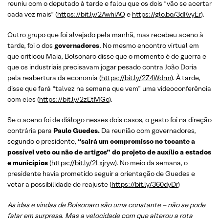
reuniu com o deputado à tarde e falou que os dois “vão se acertar
cada vez mais” (
https://bit.ly/2AwhiAQ
e
https://glo.bo/3dKvyEr
).
Outro grupo que foi alvejado pela manhã, mas recebeu aceno à
tarde, foi o dos
governadores
. No mesmo encontro virtual em
que criticou Maia, Bolsonaro disse que o momento é de guerra e
que os industriais precisavam jogar pesado contra João Doria
pela reabertura da economia (
https://bit.ly/2Z4Wdrm
). À tarde,
disse que fará “talvez na semana que vem” uma videoconferência
com eles (
https://bit.ly/2zEtMGc
).
Se o aceno foi de diálogo nesses dois casos, o gesto foi na direção
contrária para
Paulo Guedes.
Da reunião com governadores,
segundo o presidente,
“sairá um compromisso no tocante a
possível veto ou não de artigos” do projeto de auxílio a estados
e municípios
(
https://bit.ly/2Lxjryw
). No meio da semana, o
presidente havia prometido seguir a orientação de Guedes e
vetar a possibilidade de reajuste (
https://bit.ly/360dyDr
)
As idas e vindas de Bolsonaro são uma constante – não se pode
falar em surpresa. Mas a velocidade com que alterou a rota