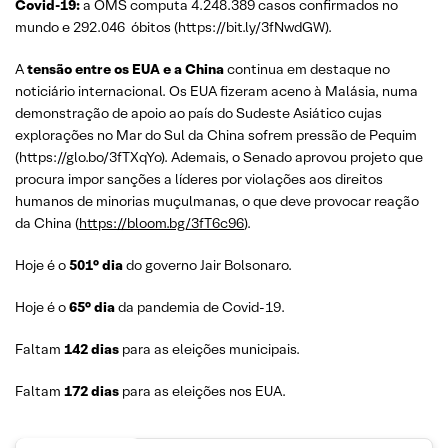
Covid-19:
a OMS computa 4.248.389 casos confirmados no
mundo e 292.046 óbitos (https://bit.ly/3fNwdGW).
A
tensão entre os EUA e a China
continua em destaque no
noticiário internacional. Os EUA fizeram aceno à Malásia, numa
demonstração de apoio ao país do Sudeste Asiático cujas
explorações no Mar do Sul da China sofrem pressão de Pequim
(https://glo.bo/3fTXqYo). Ademais, o Senado aprovou projeto que
procura impor sanções a líderes por violações aos direitos
humanos de minorias muçulmanas, o que deve provocar reação
da China (
https://bloom.bg/3fT6c96
).
Hoje é o
501° dia
do governo Jair Bolsonaro.
Hoje é o
65° dia
da pandemia de Covid-19.
Faltam
142 dias
para as eleições municipais.
Faltam
172 dias
para as eleições nos EUA.