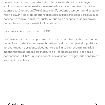
uma decisão de investimento. Este relatório é destinado à circulação
exclusiva para a rede de relacionamento da XP Investimentos, incluindo
agentes autônomos da XP e clientes da XP, podendo também ser divulgado
no site da XP. Fica proibida sua reprodução ou redistribuição para qualquer
pessoa, no todo ou em parte, qualquer que seja o propósito, sem o prévio
consentimento expresso da XP Investimentos.
Para os casos em que se usa o IPESPE:
Por fim mas não menos importante, a XP Investimentos não tem nenhuma
conexão ou preferência com nenhum dos candidatos ou partidos políticos
apresentados no presente documento e se limita a apresentar a análise
independente coletada pelo Instituto de Pesquisas Sociais, políticas e
econômicas (IPESPE) que se encontra devidamente registrado conforme a
legislação brasileira.
Análises