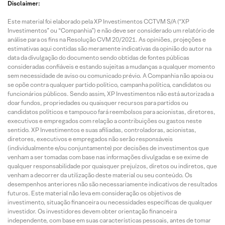
Disclaimer:
Este material foi elaborado pela XP Investimentos CCTVM S/A (“XP
Investimentos” ou “Companhia”) e não deve ser considerado um relatório de
análise para os fins na Resolução CVM 20/2021. As opiniões, projeções e
estimativas aqui contidas são meramente indicativas da opinião do autor na
data da divulgação do documento sendo obtidas de fontes públicas
consideradas confiáveis e estando sujeitas a mudanças a qualquer momento
sem necessidade de aviso ou comunicado prévio. A Companhia não apoia ou
se opõe contra qualquer partido político, campanha política, candidatos ou
funcionários públicos. Sendo assim, XP Investimentos não está autorizada a
doar fundos, propriedades ou quaisquer recursos para partidos ou
candidatos políticos e tampouco fará reembolsos para acionistas, diretores,
executivos e empregados com relação a contribuições ou gastos neste
sentido. XP Investimentos e suas afiliadas, controladoras, acionistas,
diretores, executivos e empregados não serão responsáveis
(individualmente e/ou conjuntamente) por decisões de investimentos que
venham a ser tomadas com base nas informações divulgadas e se exime de
qualquer responsabilidade por quaisquer prejuízos, diretos ou indiretos, que
venham a decorrer da utilização deste material ou seu conteúdo. Os
desempenhos anteriores não são necessariamente indicativos de resultados
futuros. Este material não leva em consideração os objetivos de
investimento, situação financeira ou necessidades específicas de qualquer
investidor. Os investidores devem obter orientação financeira
independente, com base em suas características pessoais, antes de tomar