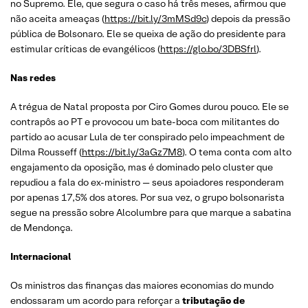
no Supremo. Ele, que segura o caso há três meses, afirmou que
não aceita ameaças (
https://bit.ly/3mMSd9c
) depois da pressão
pública de Bolsonaro. Ele se queixa de ação do presidente para
estimular críticas de evangélicos (
https://glo.bo/3DBSfrl
).
Nas redes
A trégua de Natal proposta por Ciro Gomes durou pouco. Ele se
contrapôs ao PT e provocou um bate-boca com militantes do
partido ao acusar Lula de ter conspirado pelo impeachment de
Dilma Rousseff (
https://bit.ly/3aGz7M8
). O tema conta com alto
engajamento da oposição, mas é dominado pelo cluster que
repudiou a fala do ex-ministro — seus apoiadores responderam
por apenas 17,5% dos atores. Por sua vez, o grupo bolsonarista
segue na pressão sobre Alcolumbre para que marque a sabatina
de Mendonça.
Internacional
Os ministros das finanças das maiores economias do mundo
endossaram um acordo para reforçar a
tributação de