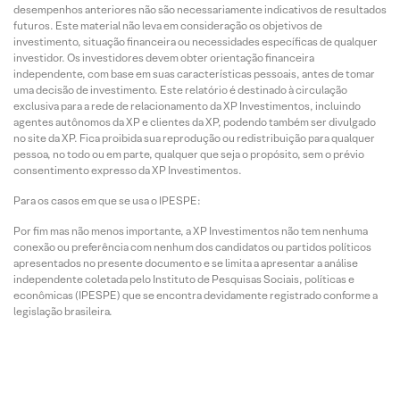
desempenhos anteriores não são necessariamente indicativos de resultados
futuros. Este material não leva em consideração os objetivos de
investimento, situação financeira ou necessidades específicas de qualquer
investidor. Os investidores devem obter orientação financeira
independente, com base em suas características pessoais, antes de tomar
uma decisão de investimento. Este relatório é destinado à circulação
exclusiva para a rede de relacionamento da XP Investimentos, incluindo
agentes autônomos da XP e clientes da XP, podendo também ser divulgado
no site da XP. Fica proibida sua reprodução ou redistribuição para qualquer
pessoa, no todo ou em parte, qualquer que seja o propósito, sem o prévio
consentimento expresso da XP Investimentos.
Para os casos em que se usa o IPESPE:
Por fim mas não menos importante, a XP Investimentos não tem nenhuma
conexão ou preferência com nenhum dos candidatos ou partidos políticos
apresentados no presente documento e se limita a apresentar a análise
independente coletada pelo Instituto de Pesquisas Sociais, políticas e
econômicas (IPESPE) que se encontra devidamente registrado conforme a
legislação brasileira.