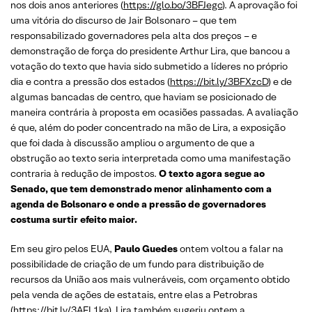
nos dois anos anteriores (
https://glo.bo/3BFJegc
). A aprovação foi
uma vitória do discurso de Jair Bolsonaro – que tem
responsabilizado governadores pela alta dos preços – e
demonstração de força do presidente Arthur Lira, que bancou a
votação do texto que havia sido submetido a líderes no próprio
dia e contra a pressão dos estados (
https://bit.ly/3BFXzcD
) e de
algumas bancadas de centro, que haviam se posicionado de
maneira contrária à proposta em ocasiões passadas. A avaliação
é que, além do poder concentrado na mão de Lira, a exposição
que foi dada à discussão ampliou o argumento de que a
obstrução ao texto seria interpretada como uma manifestação
contraria à redução de impostos.
O texto agora segue ao
Senado, que tem demonstrado menor alinhamento com a
agenda de Bolsonaro e onde a pressão de governadores
costuma surtir efeito maior.
Em seu giro pelos EUA,
Paulo Guedes
ontem voltou a falar na
possibilidade de criação de um fundo para distribuição de
recursos da União aos mais vulneráveis, com orçamento obtido
pela venda de ações de estatais, entre elas a Petrobras
(
https://bit.ly/3AFL1ka
). Lira também sugeriu ontem a