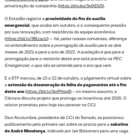
privatização da companhia (
https://glo.bo/3p0lDU0
).
O Estadão registra a
proximidade do fim do auxílio
emergencial
, que acaba em outubro, e a consequente pressão
por sua renovação, com resistência da equipe econômica
(
https://bit.ly/3BLtacU
) —
há, pelas nossas conversas, diferença
no entendimento sobre a prorrogação do auxílio para os dois
meses de 2021 e para o ano de 2022. A avaliação é que para a
prorrogação para o restante deste ano está prevista na PEC
Emergencial, o que não se estende para o ano que vem.
E o STF marcou, de 15 a 22 de outubro, o julgamento virtual sobre
a
extensão da desoneração da folha de pagamentos até o fim
deste ano
(
https://bit.ly/3mPHqv6
) – no mesmo assunto, a
Câmara discute projeto que prorroga os incentivos até 2026. O
relator prometeu para hoje seu parecer na CCJ.
Davi Alcolumbre, presidente da CCJ do Senado, se posicionou
publicamente pela primeira vez sobre os prazos para a
sabatina
de André Mendonça
, indicado por Jair Bolsonaro para uma vaga