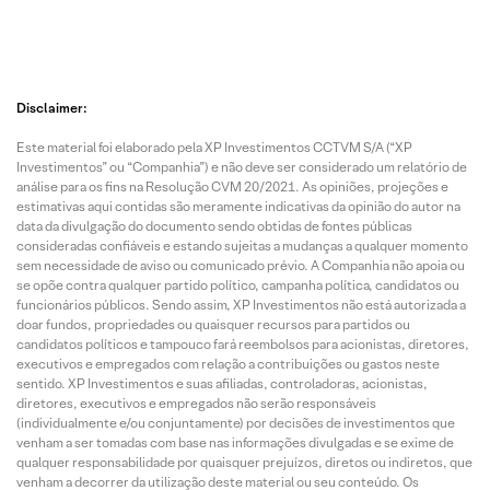
Disclaimer:
Este material foi elaborado pela XP Investimentos CCTVM S/A (“XP
Investimentos” ou “Companhia”) e não deve ser considerado um relatório de
análise para os fins na Resolução CVM 20/2021. As opiniões, projeções e
estimativas aqui contidas são meramente indicativas da opinião do autor na
data da divulgação do documento sendo obtidas de fontes públicas
consideradas confiáveis e estando sujeitas a mudanças a qualquer momento
sem necessidade de aviso ou comunicado prévio. A Companhia não apoia ou
se opõe contra qualquer partido político, campanha política, candidatos ou
funcionários públicos. Sendo assim, XP Investimentos não está autorizada a
doar fundos, propriedades ou quaisquer recursos para partidos ou
candidatos políticos e tampouco fará reembolsos para acionistas, diretores,
executivos e empregados com relação a contribuições ou gastos neste
sentido. XP Investimentos e suas afiliadas, controladoras, acionistas,
diretores, executivos e empregados não serão responsáveis
(individualmente e/ou conjuntamente) por decisões de investimentos que
venham a ser tomadas com base nas informações divulgadas e se exime de
qualquer responsabilidade por quaisquer prejuízos, diretos ou indiretos, que
venham a decorrer da utilização deste material ou seu conteúdo. Os