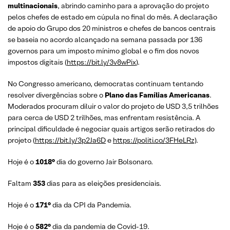
multinacionais
, abrindo caminho para a aprovação do projeto
pelos chefes de estado em cúpula no final do mês. A declaração
de apoio do Grupo dos 20 ministros e chefes de bancos centrais
se baseia no acordo alcançado na semana passada por 136
governos para um imposto mínimo global e o fim dos novos
impostos digitais (
https://bit.ly/3v8wPix
).
No Congresso americano, democratas continuam tentando
resolver divergências sobre o
Plano das Famílias Americanas
.
Moderados procuram diluir o valor do projeto de USD 3,5 trilhões
para cerca de USD 2 trilhões, mas enfrentam resistência. A
principal dificuldade é negociar quais artigos serão retirados do
projeto (
https://bit.ly/3p2Ja6D
e
https://politi.co/3FHeLRz)
.
Hoje é o
1018°
dia do governo Jair Bolsonaro.
Faltam
353
dias para as eleições presidenciais.
Hoje é o
171°
dia da CPI da Pandemia.
Hoje é o
582°
dia da pandemia de Covid-19.