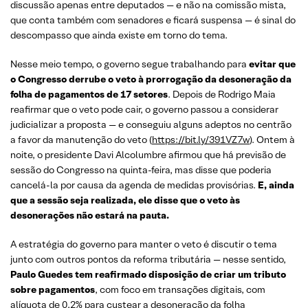
discussão apenas entre deputados — e não na comissão mista,
que conta também com senadores e ficará suspensa — é sinal do
descompasso que ainda existe em torno do tema.
Nesse meio tempo, o governo segue trabalhando para
evitar que
o Congresso derrube o veto à prorrogação da desoneração da
folha de pagamentos de 17 setores
. Depois de Rodrigo Maia
reafirmar que o veto pode cair, o governo passou a considerar
judicializar a proposta — e conseguiu alguns adeptos no centrão
a favor da manutenção do veto (
https://bit.ly/391VZ7w
). Ontem à
noite, o presidente Davi Alcolumbre afirmou que há previsão de
sessão do Congresso na quinta-feira, mas disse que poderia
cancelá-la por causa da agenda de medidas provisórias.
E, ainda
que a sessão seja realizada, ele disse que o veto às
desonerações não estará na pauta.
A estratégia do governo para manter o veto é discutir o tema
junto com outros pontos da reforma tributária — nesse sentido,
Paulo Guedes tem reafirmado disposição de criar um tributo
sobre pagamentos
, com foco em transações digitais, com
alíquota de 0,2% para custear a desoneração da folha