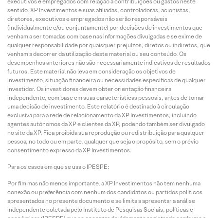
executivos e empregados com relação a contribuições ou gastos neste
sentido. XP Investimentos e suas afiliadas, controladoras, acionistas,
diretores, executivos e empregados não serão responsáveis
(individualmente e/ou conjuntamente) por decisões de investimentos que
venham a ser tomadas com base nas informações divulgadas e se exime de
qualquer responsabilidade por quaisquer prejuízos, diretos ou indiretos, que
venham a decorrer da utilização deste material ou seu conteúdo. Os
desempenhos anteriores não são necessariamente indicativos de resultados
futuros. Este material não leva em consideração os objetivos de
investimento, situação financeira ou necessidades específicas de qualquer
investidor. Os investidores devem obter orientação financeira
independente, com base em suas características pessoais, antes de tomar
uma decisão de investimento. Este relatório é destinado à circulação
exclusiva para a rede de relacionamento da XP Investimentos, incluindo
agentes autônomos da XP e clientes da XP, podendo também ser divulgado
no site da XP. Fica proibida sua reprodução ou redistribuição para qualquer
pessoa, no todo ou em parte, qualquer que seja o propósito, sem o prévio
consentimento expresso da XP Investimentos.
Para os casos em que se usa o IPESPE:
Por fim mas não menos importante, a XP Investimentos não tem nenhuma
conexão ou preferência com nenhum dos candidatos ou partidos políticos
apresentados no presente documento e se limita a apresentar a análise
independente coletada pelo Instituto de Pesquisas Sociais, políticas e