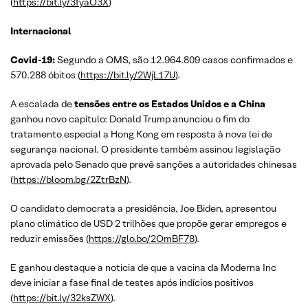
(
https://bit.ly/3fyaO3X
)
Internacional
Covid-19:
Segundo a OMS, são 12.964.809 casos confirmados e
570.288 óbitos (
https://bit.ly/2WjL17U
).
A escalada de
tensões entre os Estados Unidos e a China
ganhou novo capítulo: Donald Trump anunciou o fim do
tratamento especial a Hong Kong em resposta à nova lei de
segurança nacional. O presidente também assinou legislação
aprovada pelo Senado que prevê sanções a autoridades chinesas
(
https://bloom.bg/2ZtrBzN
).
O candidato democrata a presidência, Joe Biden, apresentou
plano climático de USD 2 trilhões que propõe gerar empregos e
reduzir emissões (
https://glo.bo/2OmBF78
).
E ganhou destaque a notícia de que a vacina da Moderna Inc
deve iniciar a fase final de testes após indícios positivos
(
https://bit.ly/32ksZWX
).