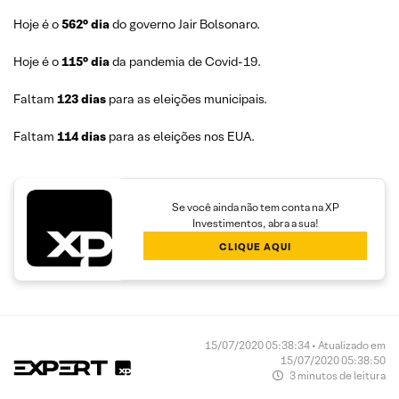
Hoje é o
562° dia
do governo Jair Bolsonaro.
Hoje é o
115° dia
da pandemia de Covid-19.
Faltam
123 dias
para as eleições municipais.
Faltam
114 dias
para as eleições nos EUA.
Se você ainda não tem conta na XP
Investimentos, abra a sua!
CLIQUE AQUI
15/07/2020 05:38:34 • Atualizado em
15/07/2020 05:38:50
3 minutos de leitura