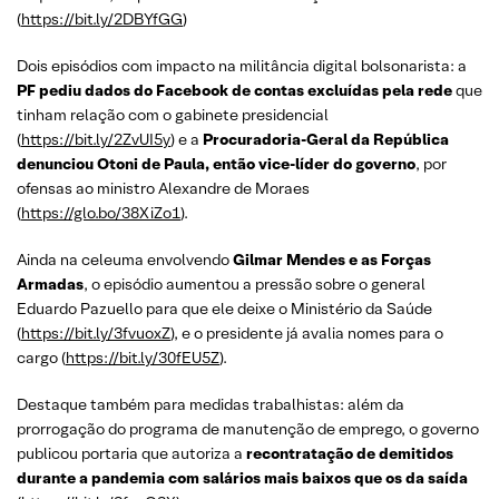
(
https://bit.ly/2DBYfGG
)
Dois episódios com impacto na militância digital bolsonarista: a
PF pediu dados do Facebook de contas excluídas pela rede
que
tinham relação com o gabinete presidencial
(
https://bit.ly/2ZvUI5y
) e a
Procuradoria-Geral da República
denunciou Otoni de Paula, então vice-líder do governo
, por
ofensas ao ministro Alexandre de Moraes
(
https://glo.bo/38XiZo1
).
Ainda na celeuma envolvendo
Gilmar Mendes e as Forças
Armadas
, o episódio aumentou a pressão sobre o general
Eduardo Pazuello para que ele deixe o Ministério da Saúde
(
https://bit.ly/3fvuoxZ
), e o presidente já avalia nomes para o
cargo (
https://bit.ly/30fEU5Z
).
Destaque também para medidas trabalhistas: além da
prorrogação do programa de manutenção de emprego, o governo
publicou portaria que autoriza a
recontratação de demitidos
durante a pandemia com salários mais baixos que os da saída